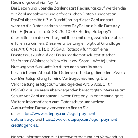
Rechnungskauf via PayPal
Bei Bezahlung über die Zahlungsart Rechnungskauf werden die
zur Zahlungsabwicklung erforderlichen Daten zunächst an
PayPal übermittelt. Zur Durchführung dieser Zahlungsart
werden die Daten sodann seitens PayPal an die die Ratepay
GmbH (Franklinstraße 28-29, 10587 Berlin; "Ratepay")
übermittelt um den Vertrag mit Ihnen mit der gewählten Zahlart
erfüllen zu können. Diese Verarbeitung erfolgt auf Grundlage
des Art. 6 Abs. 1 lit. b DSGVO. Ratepay führt ggf. eine
Bonitätsauskunft auf der Basis mathematisch-statistischer
Verfahren (Wahrscheinlichkeits- bzw. Score - Werte) unter
Nutzung von Auskunfteien durch nach bereits oben
beschriebenen Ablauf. Die Datenverarbeitung dient dem Zweck
der Bonitätsprüfung für eine Vertragsanbahnung. Die
Verarbeitung erfolgt auf Grundlage des Art. 6 Abs. 1 lit. f
DSGVO aus unserem überwiegenden berechtigten Interesse am
Schutz vor Zahlungsausfall, wenn Ratepay in Vorleistung geht.
Weitere Informationen zum Datenschutz und welche
Auskunfteien Ratpay verwenden finden Sie
unter
https://www.ratepay.com/legal-payment-
dataprivacy/
und
https://www.ratepay.com/legal-payment-
creditagencies/
.
Nähere Informationen zur Datenverarbeitung bei Verwendung