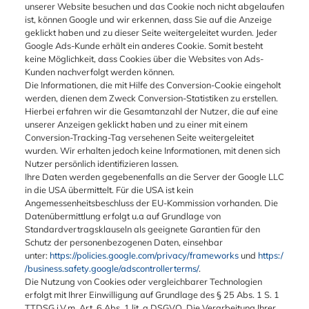
unserer Website besuchen und das Cookie noch nicht abgelaufen
ist, können Google und wir erkennen, dass Sie auf die Anzeige
geklickt haben und zu dieser Seite weitergeleitet wurden. Jeder
Google Ads-Kunde erhält ein anderes Cookie. Somit besteht
keine Möglichkeit, dass Cookies über die Websites von Ads-
Kunden nachverfolgt werden können.
Die Informationen, die mit Hilfe des Conversion-Cookie eingeholt
werden, dienen dem Zweck Conversion-Statistiken zu erstellen.
Hierbei erfahren wir die Gesamtanzahl der Nutzer, die auf eine
unserer Anzeigen geklickt haben und zu einer mit einem
Conversion-Tracking-Tag versehenen Seite weitergeleitet
wurden. Wir erhalten jedoch keine Informationen, mit denen sich
Nutzer persönlich identifizieren lassen.
Ihre Daten werden gegebenenfalls an die Server der Google LLC
in die USA übermittelt. Für die USA ist kein
Angemessenheitsbeschluss der EU-Kommission vorhanden. Die
Datenübermittlung erfolgt u.a auf Grundlage von
Standardvertragsklauseln als geeignete Garantien für den
Schutz der personenbezogenen Daten, einsehbar
unter:
https://policies.google.com/privacy/frameworks
und
https:/
/business.safety.google/adscontrollerterms/
.
Die Nutzung von Cookies oder vergleichbarer Technologien
erfolgt mit Ihrer Einwilligung auf Grundlage des § 25 Abs. 1 S. 1
TTDSG i.V.m. Art. 6 Abs. 1 lit. a DSGVO. Die Verarbeitung Ihrer