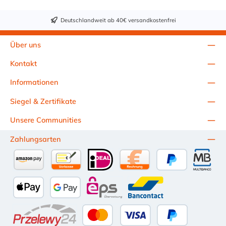
Deutschlandweit ab 40€ versandkostenfrei
Über uns
Kontakt
Informationen
Siegel & Zertifikate
Unsere Communities
Zahlungsarten
Amazon Pay
Vorkasse per Überweisung
iDEAL
Kauf auf Rechnung (10 Tage Ne
PayPal
Multiba
Apple Pay
Google Pay
eps
Bancontact