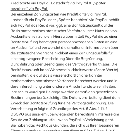
Kreditkarte via PayPal, Lastschrift via PayPal & „Später
bezahlen“ via PayPal
Bei einzelnen Zahlungsarten wie Kreditkarte via PayPal,
Lastschrift via PayPal oder „Später bezahlen“ via PayPal behält
sich PayPal das Recht vor, ggf. eine Bonitätsauskunft auf der
Basis mathematisch-statistischer Verfahren unter Nutzung von
Auskunfteien einzuholen. Hierzu übermittelt PayPal die zu einer
Bonitätsprüfung benötigten personenbezogenen Daten an eine
an Auskunftei und verwendet die erhaltenen Informationen über
die statistische Wahrscheinlichkeit eines Zahlungsausfalls für
eine abgewogene Entscheidung über die Begründung,
Durchführung oder Beendigung des Vertragsverhältnisses. Die
Bonitätsauskunft kann Wahrscheinlichkeitswerte (Score-Werte)
beinhalten, die auf Basis wissenschaftlich anerkannter
mathematisch-statistischer Verfahren berechnet werden und in
deren Berechnung unter anderem Anschriftendaten einfließen.
Ihre schutzwürdigen Belange werden gemäß den gesetzlichen
Bestimmungen berücksichtigt. Die Datenverarbeitung dient dem
Zweck der Bonitätsprüfung für eine Vertragsanbahnung. Die
Verarbeitung erfolgt auf Grundlage des Art. 6 Abs. 1 lit. f
DSGVO aus unserem überwiegenden berechtigten Interesse am
Schutz vor Zahlungsausfall, wenn PayPal in Vorleistung geht.
Sie haben das Recht aus Gründen, die sich aus Ihrer besonderen
Situation ergeben, jederzeit gegen diese auf Art. 6 Abs. 1 lit. f