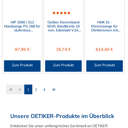
Durchschnittliche Bewertung von 5 von 5 Sternen
HIP 2000 / 512
Oetiker Klemmband
HMK 01 -
Handzange PG 168 für
501R, Bandbreite 10
Klemmzange für
stufenlose
mm, Edelstahl V2A
Ohrklemmen mit
Spannschelle,
(1.4301)
Kraftüberwachung
symmetrischer Griff
Regulärer Preis:
Regulärer Preis:
Regulärer Preis:
87,96 €
36,74 €
614,40 €
Zum Produkt
Zum Produkt
Zum Produkt
Seite
Seite
1
2
Unsere OETIKER-Produkte im Überblick
Entdecken Sie unser umfangreiches Sortiment an OETIKER