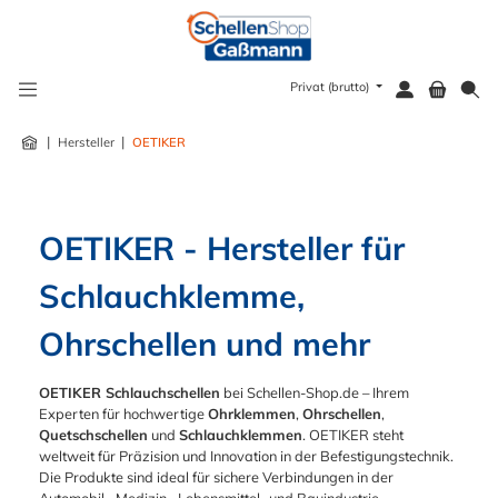
alt springen
Privat (brutto)
|
|
Hersteller
OETIKER
OETIKER - Hersteller für 
Schlauchklemme, 
Ohrschellen und mehr
OETIKER Schlauchschellen
bei Schellen-Shop.de – Ihrem
Experten für hochwertige
Ohrklemmen
,
Ohrschellen
,
Quetschschellen
und
Schlauchklemmen
. OETIKER steht
weltweit für Präzision und Innovation in der Befestigungstechnik.
Die Produkte sind ideal für sichere Verbindungen in der
Automobil-, Medizin-, Lebensmittel- und Bauindustrie.