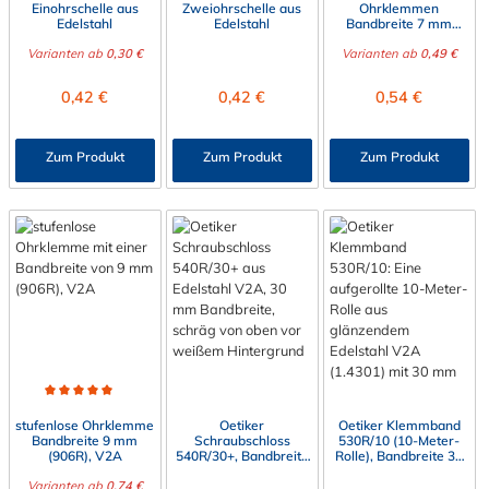
Einohrschelle aus
Zweiohrschelle aus
Ohrklemmen
Edelstahl
Edelstahl
Bandbreite 7 mm
(706R), V2A
Varianten ab
0,30 €
Varianten ab
0,49 €
Regulärer Preis:
Regulärer Preis:
Regulärer Preis:
0,42 €
0,42 €
0,54 €
Zum Produkt
Zum Produkt
Zum Produkt
Durchschnittliche Bewertung von 5 von 5 Sternen
stufenlose Ohrklemme
Oetiker
Oetiker Klemmband
Bandbreite 9 mm
Schraubschloss
530R/10 (10-Meter-
(906R), V2A
540R/30+, Bandbreite
Rolle), Bandbreite 30
30 mm, Edelstahl V2A
mm, Edelstahl V2A
Varianten ab
0,74 €
(1.4301)
(1.4301)