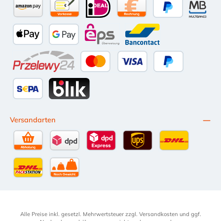
Amazon Pay
Vorkasse per Überweisung
iDEAL
Kauf auf Rechnung (10 Tage Ne
PayPal
Multiba
Apple Pay
Google Pay
eps
Bancontact
Przelewy24
Kredit- oder Debitkarte
Später Bezahlen
SEPA Lastschrift
BLIK
Versandarten
Selbstabholung
DPD Standardversand
DPD Expressversand - 12 Uhr
UPS Standard International
DHL Standardv
DHL-Versand an Packstation
per Spedition
Alle Preise inkl. gesetzl. Mehrwertsteuer zzgl.
Versandkosten
und ggf.