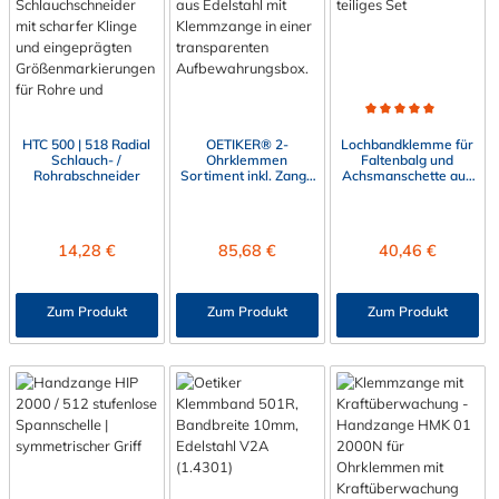
Durchschnittliche Bewert
HTC 500 | 518 Radial
OETIKER® 2-
Lochbandklemme für
Schlauch- /
Ohrklemmen
Faltenbalg und
Rohrabschneider
Sortiment inkl. Zange
Achsmanschette aus
(124-teilig), Edelstahl
Edelstahl, 20-teilig |
18500147
Regulärer Preis:
Regulärer Preis:
Regulärer Preis:
14,28 €
85,68 €
40,46 €
Zum Produkt
Zum Produkt
Zum Produkt