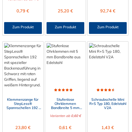
Regulärer Preis:
Regulärer Preis:
Regulärer Preis:
0,79 €
25,20 €
92,74 €
Zum Produkt
Zum Produkt
Zum Produkt
Durchschnittliche Bewertung von 5 von 5 Sternen
Durchschnittliche Bewert
Klemmenzange für
Stufenlose
Schraubschelle Mini
StepLess®
Ohrklemmen
R+S Typ 180, Edelstahl
Spannschellen 192 |
Bandbreite 5 mm
V2A
Spezielle
(505R), V2A
Backenausführung
Varianten ab
0,60 €
Regulärer Preis:
Regulärer Preis:
Regulärer Preis:
23,80 €
0,61 €
1,43 €