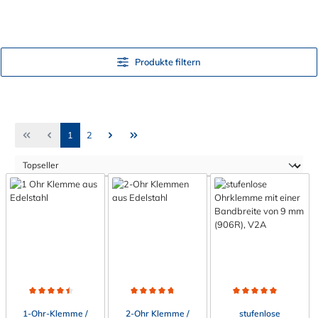
Produkte filtern
Seite
Seite
1
2
Durchschnittliche Bewertung von 4.5 von 5 Sternen
Durchschnittliche Bewertung von 4.8 von 5 Sterne
Durchschnittliche Bewert
1-Ohr-Klemme /
2-Ohr Klemme /
stufenlose