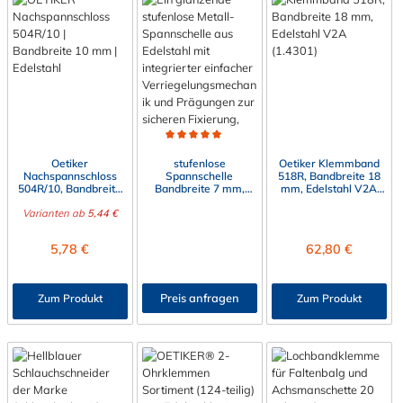
Durchschnittliche Bewertung von 5 von 5 Sternen
Oetiker
stufenlose
Oetiker Klemmband
Nachspannschloss
Spannschelle
518R, Bandbreite 18
504R/10, Bandbreite
Bandbreite 7 mm,
mm, Edelstahl V2A
10 mm, Edelstahl V2A
V2A
(1.4301)
Varianten ab
(1.4301)
5,44 €
Regulärer Preis:
Regulärer Preis:
5,78 €
62,80 €
Preis anfragen
Zum Produkt
Zum Produkt