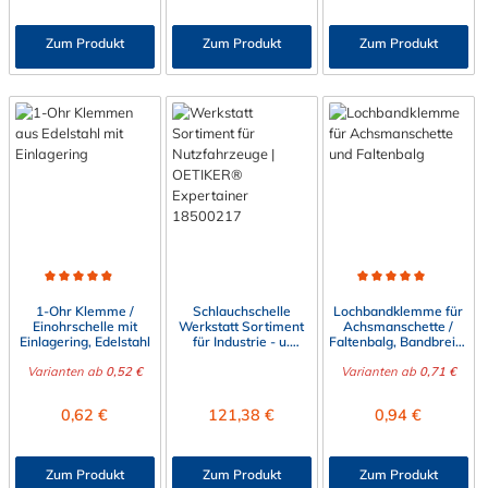
Zum Produkt
Zum Produkt
Zum Produkt
Durchschnittliche Bewertung von 4.9 von 5 Sternen
Durchschnittliche Bewert
1-Ohr Klemme /
Schlauchschelle
Lochbandklemme für
Einohrschelle mit
Werkstatt Sortiment
Achsmanschette /
Einlagering, Edelstahl
für Industrie - u.
Faltenbalg, Bandbreite
Nutzfahrzeuge (CIV) |
7 mm
Varianten ab
0,52 €
OETIKER®
Varianten ab
0,71 €
Expertainer
Regulärer Preis:
Regulärer Preis:
Regulärer Preis:
0,62 €
121,38 €
0,94 €
Zum Produkt
Zum Produkt
Zum Produkt