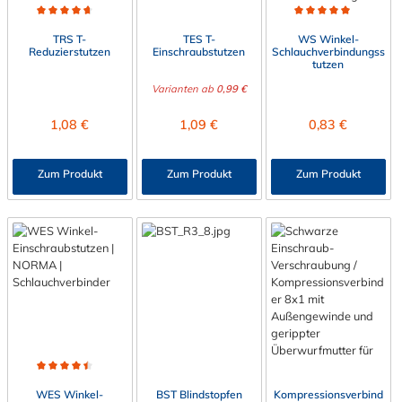
Durchschnittliche Bewertung von 4.7 von 5 Sternen
Durchschnittliche Bewert
TRS T-
TES T-
WS Winkel-
Reduzierstutzen
Einschraubstutzen
Schlauchverbindungss
tutzen
Varianten ab
0,99 €
Regulärer Preis:
Regulärer Preis:
Regulärer Preis:
1,08 €
1,09 €
0,83 €
Zum Produkt
Zum Produkt
Zum Produkt
Durchschnittliche Bewertung von 4.5 von 5 Sternen
WES Winkel-
BST Blindstopfen
Kompressionsverbind