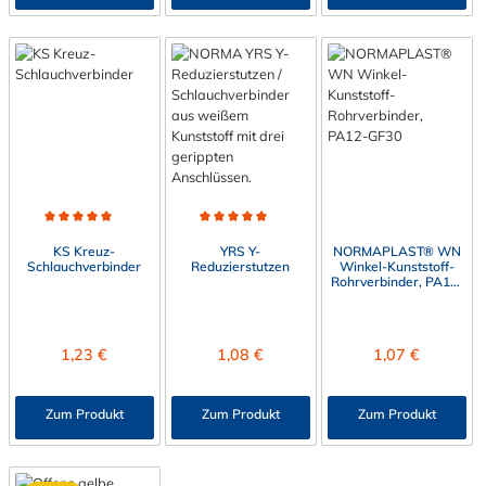
Durchschnittliche Bewertung von 5 von 5 Sternen
Durchschnittliche Bewertung von 5 von 5 Sternen
KS Kreuz-
YRS Y-
NORMAPLAST® WN
Schlauchverbinder
Reduzierstutzen
Winkel-Kunststoff-
Rohrverbinder, PA12-
GF30
Regulärer Preis:
Regulärer Preis:
Regulärer Preis:
1,23 €
1,08 €
1,07 €
Zum Produkt
Zum Produkt
Zum Produkt