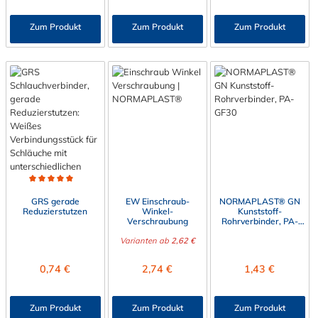
Zum Produkt
Zum Produkt
Zum Produkt
Durchschnittliche Bewertung von 5 von 5 Sternen
GRS gerade
EW Einschraub-
NORMAPLAST® GN
Reduzierstutzen
Winkel-
Kunststoff-
Verschraubung
Rohrverbinder, PA-
GF30
Varianten ab
2,62 €
Regulärer Preis:
Regulärer Preis:
Regulärer Preis:
0,74 €
2,74 €
1,43 €
Zum Produkt
Zum Produkt
Zum Produkt