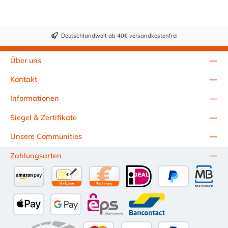
Deutschlandweit ab 40€ versandkostenfrei
Über uns
Kontakt
Informationen
Siegel & Zertifikate
Unsere Communities
Zahlungsarten
Amazon Pay
Vorkasse per Überweisung
Kauf auf Rechnung (10 Tage Netto)
iDEAL
PayPal
Multiba
Apple Pay
Google Pay
eps
Bancontact