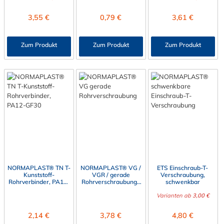
Regulärer Preis:
Regulärer Preis:
Regulärer Preis:
3,55 €
0,79 €
3,61 €
Zum Produkt
Zum Produkt
Zum Produkt
NORMAPLAST® TN T-
NORMAPLAST® VG /
ETS Einschraub-T-
Kunststoff-
VGR / gerade
Verschraubung,
Rohrverbinder, PA12-
Rohrverschraubung /
schwenkbar
GF30
Reduzierung
Varianten ab
3,00 €
Regulärer Preis:
Regulärer Preis:
Regulärer Preis:
2,14 €
3,78 €
4,80 €