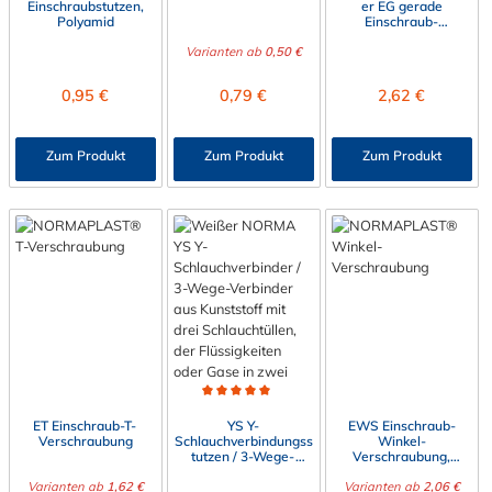
Einschraubstutzen,
er EG gerade
Polyamid
Einschraub-
Verschraubung
Varianten ab
0,50 €
Regulärer Preis:
Regulärer Preis:
Regulärer Preis:
0,95 €
0,79 €
2,62 €
Zum Produkt
Zum Produkt
Zum Produkt
Durchschnittliche Bewertung von 5 von 5 Sternen
ET Einschraub-T-
YS Y-
EWS Einschraub-
Verschraubung
Schlauchverbindungss
Winkel-
tutzen / 3-Wege-
Verschraubung,
Schlauchverbinder
schwenkbar
Varianten ab
1,62 €
Varianten ab
2,06 €