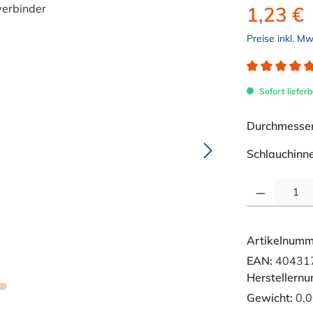
1,23 €
Preise inkl. M
Durchschnitt
Sofort lieferb
Durchmesser 
Schlauchinn
Produkt Anzahl: 
Artikelnumm
EAN:
40431
Herstellern
Gewicht:
0,0