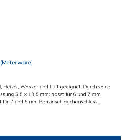
g (Meterware)
l, Heizöl, Wasser und Luft geeignet. Durch seine
essung 5,5 x 10,5 mm: passt für 6 und 7 mm
 für 7 und 8 mm Benzinschlauchanschluss
luss (Außendurchmesser des Anschlussstutzen)
hmesser des Anschlussstutzen)