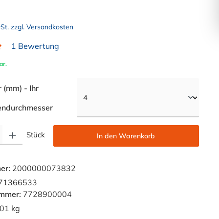
wSt. zzgl. Versandkosten
1 Bewertung
liche Bewertung von 5 von 5 Sternen
ar.
(mm) - Ihr
auswählen
endurchmesser
Gib den gewünschten Wert ein oder benutze die Schaltflächen um die Anzahl zu e
Stück
In den Warenkorb
er:
2000000073832
71366533
ummer:
7728900004
01 kg