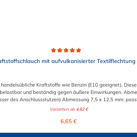
aftstoffschlauch mit aufvulkanisierter Textilflechtun
ür handelsübliche Kraftstoffe wie Benzin (E10 geeignet), Diese
sehr belastbar und beständig gegen äußere Einwirkungen. Abm
ser des Anschlussstutzen) Abmessung 7,5 x 12,5 mm: passt
ssung 9,0 x 15,0 mm: passt für 9 mm Benzinschlauchansch
Varianten ab
4,62 €
sst für 11 und 12 mm Benzinschlauchanschluss (Außendurc
Regulärer Preis:
6,65 €