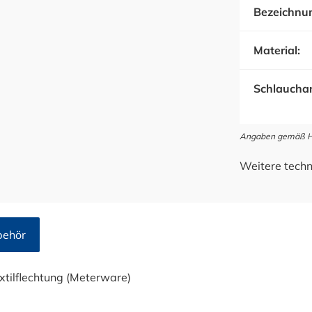
Bezeichnu
Material:
Schlauchan
Angaben gemäß Her
Weitere techn
behör