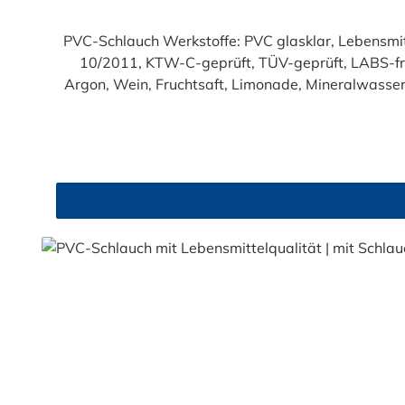
PVC-Schlauch Werkstoffe: PVC glasklar, Lebensmittelqualität geprüft entsprechend den Anforderungen der Verordnung (EG) 1935/2004 und der Verordnung (EU)
10/2011, KTW-C-geprüft, TÜV-geprüft, LABS-freie Produktion Einsatzbereich: Druckloses Durchl
Argon, Wein, Fruchtsaft, Limonade, Mineralwasser,
Produkte!). Die durchfließenden Lebensmittel sol
Trinkwasse