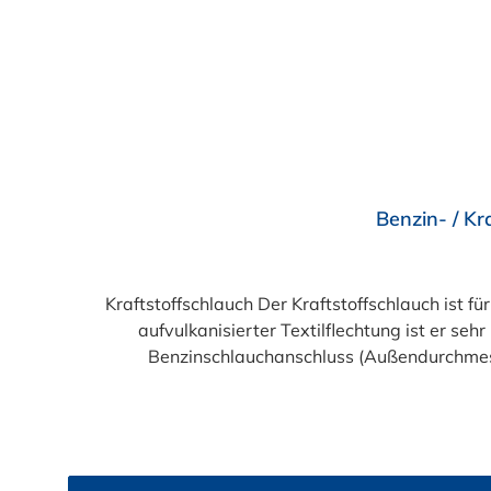
Durchschnittliche Bewertung von 5 von 5 Sternen
Benzin- / Kr
Kraftstoffschlauch Der Kraftstoffschlauch ist f
aufvulkanisierter Textilflechtung ist er 
Benzinschlauchanschluss (Außendurchmes
(Außendurchmesser des Anschlussstutzen)Abme
Abmessung 11,0 x 17,0 mm: pa