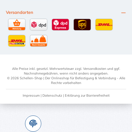
SEPA Lastschrift
BLIK
Versandarten
Selbstabholung
DPD Standardversand
DPD Expressversand - 12 Uhr
UPS Standard International
DHL Standardv
DHL-Versand an Packstation
per Spedition
Alle Preise inkl. gesetzl. Mehrwertsteuer zzgl.
Versandkosten
und ggf.
Nachnahmegebühren, wenn nicht anders angegeben.
© 2026 Schellen-Shop | Der Onlineshop für Befestigung & Verbindung - Alle
Rechte vorbehalten
Impressum
|
Datenschutz
|
Erklärung zur Barrierefreiheit