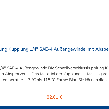
ung Kupplung 1/4" SAE-4 Außengewinde, mit Absperr
t 1/4" SAE-4 Außengewinde Die Schnellverschlusskupplung f
bsperrventil. Das Material der Kupplung ist Messing verchro
e: Blau Sie können diese Schnellverschlusskupplung für Flüssigkühlung mit
allen Steckern der LQ2-Serie kombinieren.
Regulärer Preis:
82,61 €