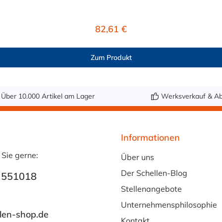
Steckern der LQ2-Serie kombinieren.
Regulärer Preis:
82,61 €
Zum Produkt
Über 10.000 Artikel am Lager
Werksverkauf & Ab
Informationen
 Sie gerne:
Über uns
Der Schellen-Blog
 551018
Stellenangebote
Unternehmensphilosophie
len-shop.de
Kontakt