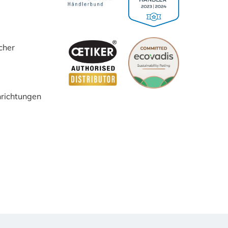
cher
inrichtungen