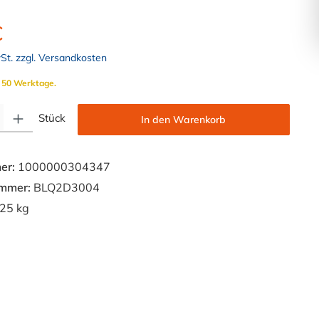
€
wSt. zzgl. Versandkosten
. 50 Werktage.
Gib den gewünschten Wert ein oder benutze die Schaltflächen um die Anzahl zu e
Stück
In den Warenkorb
er:
1000000304347
ummer:
BLQ2D3004
25 kg