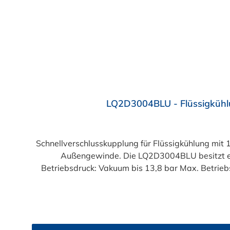
LQ2D3004BLU - Flüssigkühl
Schnellverschlusskupplung für Flüssigkühlung mi
Außengewinde. Die LQ2D3004BLU besitzt ein A
Betriebsdruck: Vakuum bis 13,8 bar Max. Betriebstemperatur: -17 °C bis 115 °C Farb