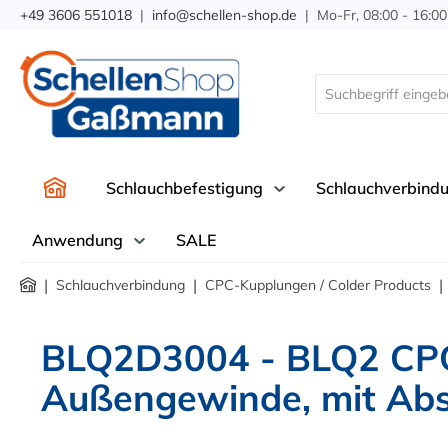
+49 3606 551018
|
info@schellen-shop.de
| Mo-Fr, 08:00 - 16:00
springen
Zur Hauptnavigation springen
Schlauchbefestigung
Schlauchverbind
Anwendung
SALE
|
|
|
Schlauchverbindung
CPC-Kupplungen / Colder Products
BLQ2D3004 - BLQ2 CPC
Außengewinde, mit Abs