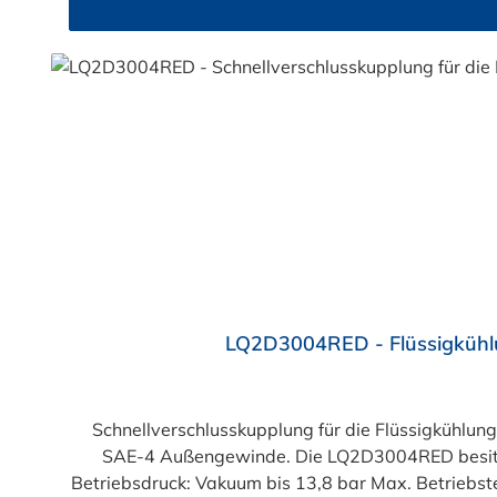
LQ2D3004RED - Flüssigkühlu
Schnellverschlusskupplung für die Flüssigkühlu
SAE-4 Außengewinde. Die LQ2D3004RED besitzt ei
Betriebsdruck: Vakuum bis 13,8 bar Max. Betriebstemperatur: -17 °C bis 115 °C Farbe: Rot S