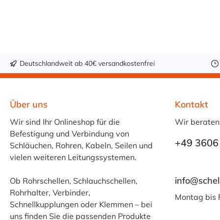
Verstellmöglichkeit
Verstellmöglichkeit
an der Schraube je
an der Schraube je
nach
nach
Bandbreite verände
Bandbreite verände
rt
rt
werden!Bandbreite
werden!Bandbreite
Deutschlandweit ab 40€ versandkostenfrei
20 mm: +/- 5,0 mm
20 mm: +/- 2,5 mm
-
-
Schraube M6x50Ba
Schraube M6x50Ba
Über uns
Kontakt
ndbreite 25 mm: +/-
ndbreite 25 mm: +/-
Wir sind Ihr Onlineshop für die
8,0 mm -
4,0 mm -
Wir beraten
Befestigung und Verbindung von
Schraube M8x70Ba
Schraube M8x70Ba
+49 3606
Schläuchen, Rohren, Kabeln, Seilen und
ndbreite 30 mm: +/-
ndbreite 30 mm: +/-
vielen weiteren Leitungssystemen.
10,0 mm -
5,0 mm -
Schraube M10x90
Schraube M10x90
info@schel
Ob Rohrschellen, Schlauchschellen,
Zweiteilige
Gelenkbolzenschelle
Rohrhalter, Verbinder,
Gelenkbolzenschelle
GBSPGU nach Maß
Montag bis 
Schnellkupplungen oder Klemmen – bei
GBSPGU nach Maß
| Edelstahl
uns finden Sie die passenden Produkte
| Edelstahl
Schlauchschelle mit