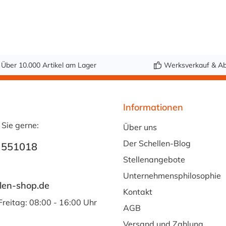
sich zur sicheren,
vibrationsdämpfen
den Befestigung
von zylindrischen
Bauteilen – zum
Beispiel
Über 10.000 Artikel am Lager
Werksverkauf & Ab
Hydrospeichern,
Druckbehältern
oder Leitungen. Sie
Informationen
verbindet hohe
 Sie gerne:
Haltekraft mit
Über uns
schonender
Der Schellen-Blog
 551018
Lagerung der
Stellenangebote
Oberfläche und
ermöglicht eine
Unternehmensphilosophie
len-shop.de
stabile Montage an
Kontakt
Wänden, Gestellen
Freitag: 08:00 - 16:00 Uhr
AGB
oder
Maschinenrahmen.
Versand und Zahlung