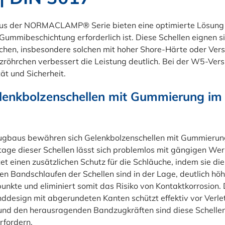
us der NORMACLAMP® Serie bieten eine optimierte Lösung 
 Gummibeschichtung erforderlich ist. Diese Schellen eignen s
hen, insbesondere solchen mit hoher Shore-Härte oder Verst
zröhrchen verbessert die Leistung deutlich. Bei der W5-Vers
tät und Sicherheit.
enkbolzenschellen mit Gummierung im 
ugbaus bewähren sich Gelenkbolzenschellen mit Gummierung
age dieser Schellen lässt sich problemlos mit gängigen We
et einen zusätzlichen Schutz für die Schläuche, indem sie d
ten Bandschlaufen der Schellen sind in der Lage, deutlich h
nkte und eliminiert somit das Risiko von Kontaktkorrosion. 
nddesign mit abgerundeten Kanten schützt effektiv vor Ver
nd den herausragenden Bandzugkräften sind diese Schellen 
rfordern.