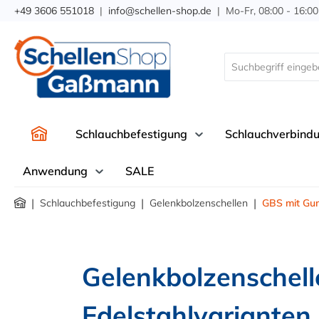
+49 3606 551018
|
info@schellen-shop.de
| Mo-Fr, 08:00 - 16:00
springen
Zur Hauptnavigation springen
Schlauchbefestigung
Schlauchverbind
Anwendung
SALE
|
|
|
Schlauchbefestigung
Gelenkbolzenschellen
GBS mit Gu
Gelenkbolzenschell
Edelstahlvarianten