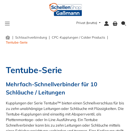
alt springen
Privat (brutto)
|
|
|
Schlauchverbindung
CPC-Kupplungen / Colder Products
Tentube-Serie
Tentube-Serie
Mehrfach-Schnellverbinder für 10 
Schläuche / Leitungen
Kupplungen der Serie Tentube™ bieten einen Schnellverschluss für bis
zu zehn unabhängige Leitungen oder Schläuche mit Flüssigkeiten. Die
Tentube-Kupplungen sind einseitig mit Absperrventil, als
Plattenmontage- oder In-Line Ausführung. Ein Tentube
Schnellverbinder kann bis zu zehn Leitungen oder Schläuche mittels
einer Schiebevorrichtung verbinden und trennen. Eine Kodierung stellt