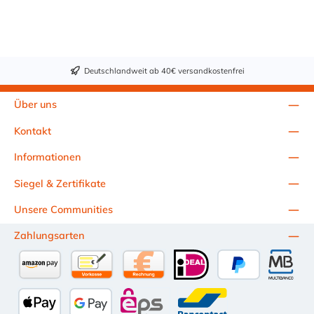
Kupplung ist Acetal
und der Dichtring ist
aus Buna-N.
Deutschlandweit ab 40€ versandkostenfrei
Über uns
Kontakt
Informationen
Siegel & Zertifikate
Unsere Communities
Zahlungsarten
Amazon Pay
Vorkasse per Überweisung
Kauf auf Rechnung (10 Tage Netto)
iDEAL
PayPal
Multiba