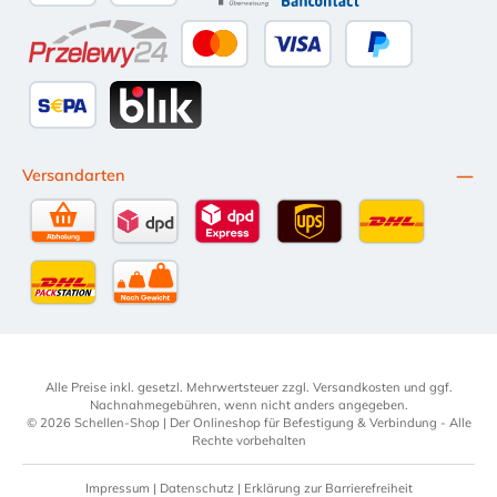
Apple Pay
Google Pay
eps
Bancontact
Przelewy24
Kredit- oder Debitkarte
Später Bezahlen
SEPA Lastschrift
BLIK
Versandarten
Selbstabholung
DPD Standardversand
DPD Expressversand - 12 Uhr
UPS Standard International
DHL Standardv
DHL-Versand an Packstation
per Spedition
Alle Preise inkl. gesetzl. Mehrwertsteuer zzgl.
Versandkosten
und ggf.
Nachnahmegebühren, wenn nicht anders angegeben.
© 2026 Schellen-Shop | Der Onlineshop für Befestigung & Verbindung - Alle
Rechte vorbehalten
Impressum
|
Datenschutz
|
Erklärung zur Barrierefreiheit