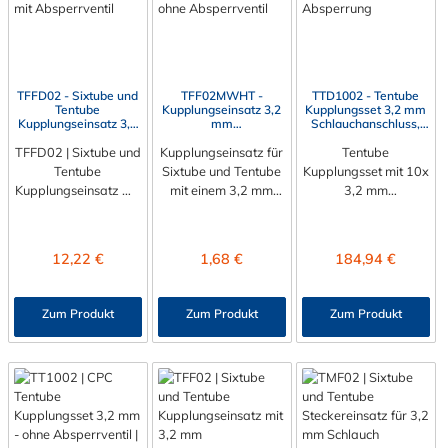
und Tentube
kombinieren.
geeignet.
TFFD02 - Sixtube und
TFF02MWHT -
TTD1002 - Tentube
Tentube
Kupplungseinsatz 3,2
Kupplungsset 3,2 mm
Kupplungseinsatz 3,2
mm
Schlauchanschluss,
mm
Schlauchanschluss,
mit Absperrventil,
TFFD02 | Sixtube und
Schlauchanschluss,
Kupplungseinsatz für
ohne Absperrventil
Buna-N Dichtung
Tentube
mit Absperrventil
Tentube
Sixtube und Tentube
Kupplungsset mit 10x
Kupplungseinsatz mit
mit einem 3,2 mm
3,2 mm
3,2 mm
Schlauchanschluss
Schlauchanschlüssen
Schlauchanschluss
Der
Das TTD1002
Der
Kupplungseinsatz TF
Kupplungsset der
Regulärer Preis:
Regulärer Preis:
Regulärer Preis:
12,22 €
1,68 €
184,94 €
Kupplungseinsatz TF
F02MWHT hat einen
Tentube-Serie zum
FD02 hat einen
Schlauchanschluss für
Verbinden von 10
Schlauchanschluss für
3,2 mm
Leitungen gleichzeitig
Zum Produkt
Zum Produkt
Zum Produkt
3,2 mm
Schlauchinnendurchm
mit 3,2 mm
Schlauchinnendurchm
esser.
Schlauchanschlüssen.
esser. Der TFF02
Der TFF02MWHT
Die TTD1002 besitzt
besitzt
besitzt kein
ein Absperrventil.
ein Absperrventil.
Absperrventil. Das
Das Material der
Das Material des
Material des
CPC Tentube
Einsatzes ist Acetal.
Einsatzes ist Acetal.
Kupplung ist Acetal