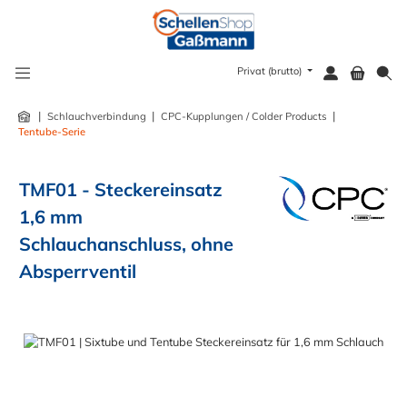
alt springen
Privat (brutto)
|
|
|
Schlauchverbindung
CPC-Kupplungen / Colder Products
Tentube-Serie
TMF01 - Steckereinsatz
1,6 mm
Schlauchanschluss, ohne
Absperrventil
Bildergalerie überspringen