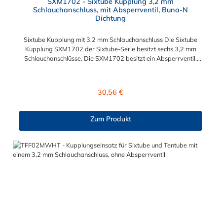
SXM1702 - Sixtube Kupplung 3,2 mm
Schlauchanschluss, mit Absperrventil, Buna-N
Dichtung
Sixtube Kupplung mit 3,2 mm Schlauchanschluss Die Sixtube
Kupplung SXM1702 der Sixtube-Serie besitzt sechs 3,2 mm
Schlauchanschlüsse. Die SXM1702 besitzt ein Absperrventil.
Das Material der Sixtube Kupplung ist Acetal und der Dichtring
ist aus Buna-N. Betriebsdruck: Vakuum bis 6,9 bar (100 PSI)
Betriebstemperatur: -40ºC bis 82ºC (Acetal) und 0ºC bis 82ºC
Regulärer Preis:
30,56 €
(Polypropylen)
Zum Produkt