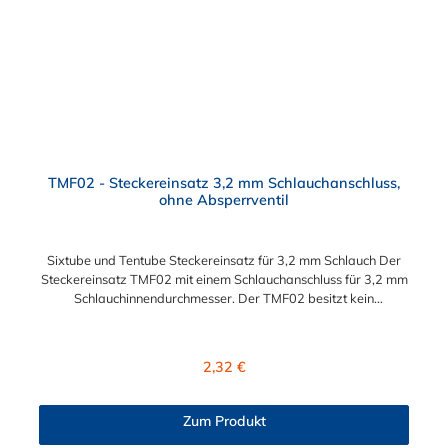
TMF02 - Steckereinsatz 3,2 mm Schlauchanschluss,
ohne Absperrventil
Sixtube und Tentube Steckereinsatz für 3,2 mm Schlauch Der
Steckereinsatz TMF02 mit einem Schlauchanschluss für 3,2 mm
Schlauchinnendurchmesser. Der TMF02 besitzt kein
Absperrventil. Das Material des Einsatzes ist Acetal und der
Dichtring ist aus Buna-N. Der Steckereinsatz ist für die CPC-
Serien Sixtube und Tentube geeignet.
Regulärer Preis:
2,32 €
Zum Produkt