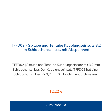
TFFD02 - Sixtube und Tentube Kupplungseinsatz 3,2
mm Schlauchanschluss, mit Absperrventil
TFFD02 | Sixtube und Tentube Kupplungseinsatz mit 3,2 mm
Schlauchanschluss Der Kupplungseinsatz TFFD02 hat einen
Schlauchanschluss für 3,2 mm Schlauchinnendurchmesser.
Der TFF02 besitzt ein Absperrventil. Das Material des
Einsatzes ist Acetal. Dieser Kupplungseinsatz ist für die CPC-
Serien Sixtube und Tentube geeignet.
Regulärer Preis:
12,22 €
Zum Produkt