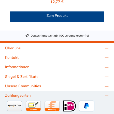
12,77 €
Betriebstemperatur: -40ºC bis 82ºC (Acetal) und 0ºC bis 82ºC
(Polypropylen)
Zum Produkt
Deutschlandweit ab 40€ versandkostenfrei
Über uns
Kontakt
Informationen
Siegel & Zertifikate
Unsere Communities
Zahlungsarten
Amazon Pay
Vorkasse per Überweisung
Kauf auf Rechnung (10 Tage Netto)
iDEAL
PayPal