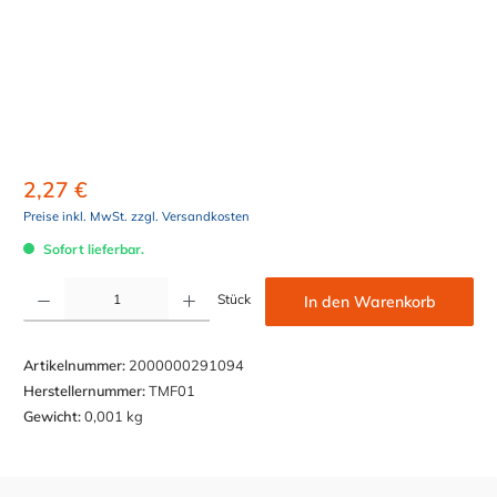
2,27 €
Preise inkl. MwSt. zzgl. Versandkosten
Sofort lieferbar.
Produkt Anzahl: Gib den gewünschten Wert ein oder benutze die Schaltflächen um die Anzahl z
Stück
In den Warenkorb
Artikelnummer:
2000000291094
Herstellernummer:
TMF01
Gewicht:
0,001 kg