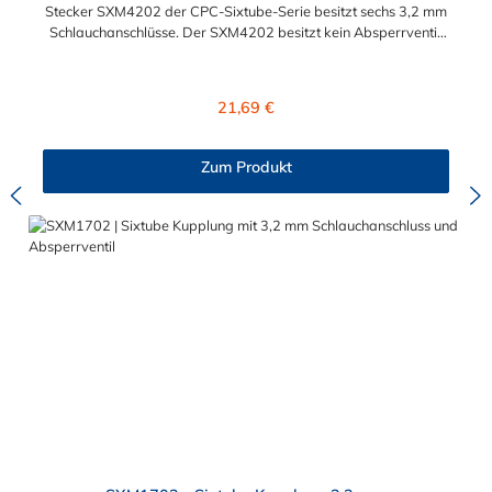
Stecker SXM4202 der CPC-Sixtube-Serie besitzt sechs 3,2 mm
Schlauchanschlüsse. Der SXM4202 besitzt kein Absperrventil.
Das Material der Kupplung ist Acetal und der Dichtring ist aus
Buna-N. Betriebsdruck: Vakuum bis 6,9 bar (100 PSI)
Betriebstemperatur: -40ºC bis 82ºC (Acetal) und 0ºC bis 82ºC
Regulärer Preis:
21,69 €
(Polypropylen)
Zum Produkt