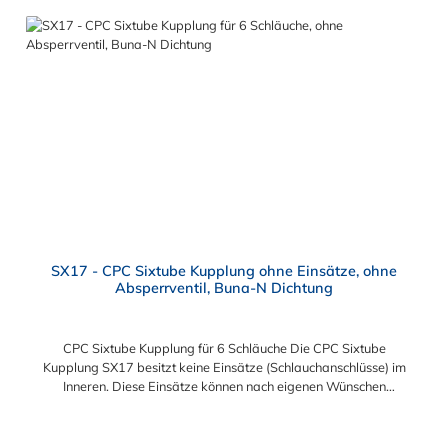
SX17 - CPC Sixtube Kupplung ohne Einsätze, ohne
Absperrventil, Buna-N Dichtung
CPC Sixtube Kupplung für 6 Schläuche Die CPC Sixtube
Kupplung SX17 besitzt keine Einsätze (Schlauchanschlüsse) im
Inneren. Diese Einsätze können nach eigenen Wünschen
separat bestellt und eingefügt werden. Das Material der CPC
Sixtube Kupplung ist Acetal und der Dichtring ist aus Buna-N.
Betriebsdruck: Vakuum bis 6,9 bar (100 PSI)
Regulärer Preis: