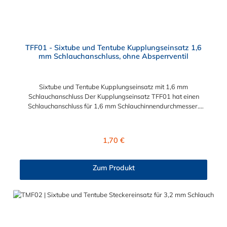
TFF01 - Sixtube und Tentube Kupplungseinsatz 1,6
mm Schlauchanschluss, ohne Absperrventil
Sixtube und Tentube Kupplungseinsatz mit 1,6 mm
Schlauchanschluss Der Kupplungseinsatz TFF01 hat einen
Schlauchanschluss für 1,6 mm Schlauchinnendurchmesser.
Der TFF01 besitzt kein Absperrventil. Das Material des
Einsatzes ist Acetal. Dieser Kupplungseinsatz mit 1,6 mm
Schlauchanschluss ist für die CPC Serien Sixtube und Tentube
Regulärer Preis:
1,70 €
geeignet. Betriebsdruck: Vakuum bis 6,9 bar (100 PSI)
Betriebstemperatur: -40ºC bis 82ºC (Acetal) und 0ºC bis 82ºC
(Polypropylen)
Zum Produkt