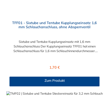
TFF01 - Sixtube und Tentube Kupplungseinsatz 1,6
mm Schlauchanschluss, ohne Absperrventil
Sixtube und Tentube Kupplungseinsatz mit 1,6 mm
Schlauchanschluss Der Kupplungseinsatz TFF01 hat einen
Schlauchanschluss für 1,6 mm Schlauchinnendurchmesser.
Der TFF01 besitzt kein Absperrventil. Das Material des
Einsatzes ist Acetal. Dieser Kupplungseinsatz mit 1,6 mm
Schlauchanschluss ist für die CPC Serien Sixtube und Tentube
Regulärer Preis:
1,70 €
geeignet. Betriebsdruck: Vakuum bis 6,9 bar (100 PSI)
Betriebstemperatur: -40ºC bis 82ºC (Acetal) und 0ºC bis 82ºC
(Polypropylen)
Zum Produkt