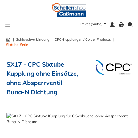
alt springen
Privat (brutto)
|
|
|
Schlauchverbindung
CPC-Kupplungen / Colder Products
Sixtube-Serie
SX17 - CPC Sixtube
Kupplung ohne Einsätze,
ohne Absperrventil,
Buna-N Dichtung
Bildergalerie überspringen