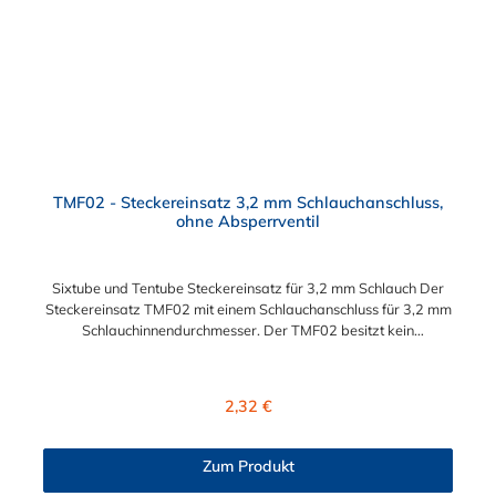
TMF02 - Steckereinsatz 3,2 mm Schlauchanschluss,
ohne Absperrventil
Sixtube und Tentube Steckereinsatz für 3,2 mm Schlauch Der
Steckereinsatz TMF02 mit einem Schlauchanschluss für 3,2 mm
Schlauchinnendurchmesser. Der TMF02 besitzt kein
Absperrventil. Das Material des Einsatzes ist Acetal und der
Dichtring ist aus Buna-N. Der Steckereinsatz ist für die CPC-
Serien Sixtube und Tentube geeignet.
Regulärer Preis:
2,32 €
Zum Produkt