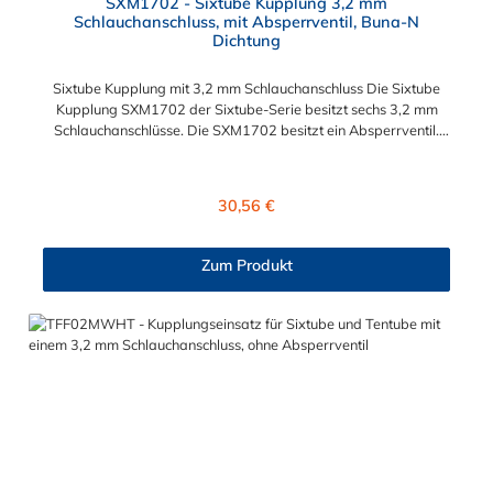
SXM1702 - Sixtube Kupplung 3,2 mm
Schlauchanschluss, mit Absperrventil, Buna-N
Dichtung
Sixtube Kupplung mit 3,2 mm Schlauchanschluss Die Sixtube
Kupplung SXM1702 der Sixtube-Serie besitzt sechs 3,2 mm
Schlauchanschlüsse. Die SXM1702 besitzt ein Absperrventil.
Das Material der Sixtube Kupplung ist Acetal und der Dichtring
ist aus Buna-N. Betriebsdruck: Vakuum bis 6,9 bar (100 PSI)
Betriebstemperatur: -40ºC bis 82ºC (Acetal) und 0ºC bis 82ºC
Regulärer Preis:
30,56 €
(Polypropylen)
Zum Produkt