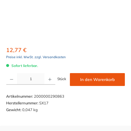
12,77 €
Preise inkl. MwSt. zzgl. Versandkosten
Sofort lieferbar.
Produkt Anzahl: Gib den gewünschten Wert ein oder benutze die Schaltflächen um die Anzahl z
Stück
In den Warenkorb
Artikelnummer:
2000000290863
Herstellernummer:
SX17
Gewicht:
0,047 kg