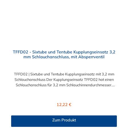
TFFD02 - Sixtube und Tentube Kupplungseinsatz 3,2
mm Schlauchanschluss, mit Absperrventil
TFFD02 | Sixtube und Tentube Kupplungseinsatz mit 3,2 mm
Schlauchanschluss Der Kupplungseinsatz TFFD02 hat einen
Schlauchanschluss für 3,2 mm Schlauchinnendurchmesser.
Der TFF02 besitzt ein Absperrventil. Das Material des
Einsatzes ist Acetal. Dieser Kupplungseinsatz ist für die CPC-
Serien Sixtube und Tentube geeignet.
Regulärer Preis:
12,22 €
Zum Produkt