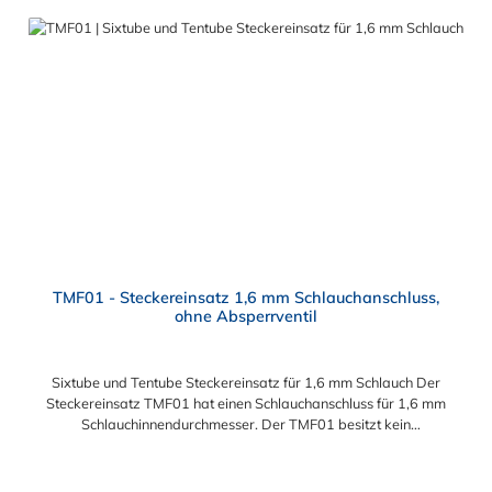
TMF01 - Steckereinsatz 1,6 mm Schlauchanschluss,
ohne Absperrventil
Sixtube und Tentube Steckereinsatz für 1,6 mm Schlauch Der
Steckereinsatz TMF01 hat einen Schlauchanschluss für 1,6 mm
Schlauchinnendurchmesser. Der TMF01 besitzt kein
Absperrventil. Das Material des Einsatzes ist Acetal und der
Dichtring ist aus Buna-N. Dieser Steckereinsatz ist für die
Serien Sixtube und Tentube geeignet.
Regulärer Preis: