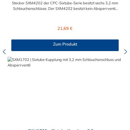
Stecker SXM4202 der CPC-Sixtube-Serie besitzt sechs 3,2 mm
Schlauchanschlüsse. Der SXM4202 besitzt kein Absperrventil.
Das Material der Kupplung ist Acetal und der Dichtring ist aus
Buna-N. Betriebsdruck: Vakuum bis 6,9 bar (100 PSI)
Betriebstemperatur: -40ºC bis 82ºC (Acetal) und 0ºC bis 82ºC
Regulärer Preis:
21,69 €
(Polypropylen)
Zum Produkt