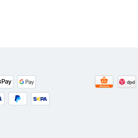
to)
banco
Apple Pay
Google Pay
Selbstabholun
DPD 
 oder Debitkarte
Später Bezahlen
SEPA Lastschrift