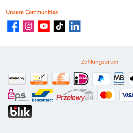
Unsere Communities
Facebook
Instagram
YouTube
TikTok
LinkedIn
Zahlungsarten
Amazon Pay
Vorkasse per Überweisung
Kauf auf Rechnung (10 Tage Net
iDEAL
PayPal
Multi
eps
Bancontact
Przelewy24
Kredit-
BLIK