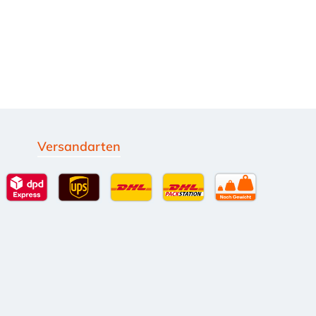
Versandarten
g
Standardversand
DPD Expressversand - 12 Uhr
UPS Standard International
DHL Standardversand
DHL-Versand an Packsta
per Spedition