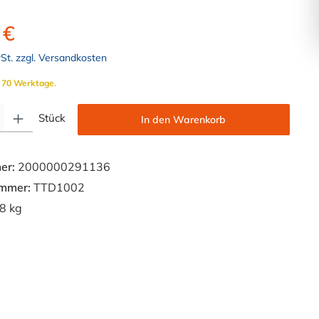
 €
wSt. zzgl. Versandkosten
. 70 Werktage.
Gib den gewünschten Wert ein oder benutze die Schaltflächen um die Anzahl zu e
Stück
In den Warenkorb
er:
2000000291136
ummer:
TTD1002
8 kg