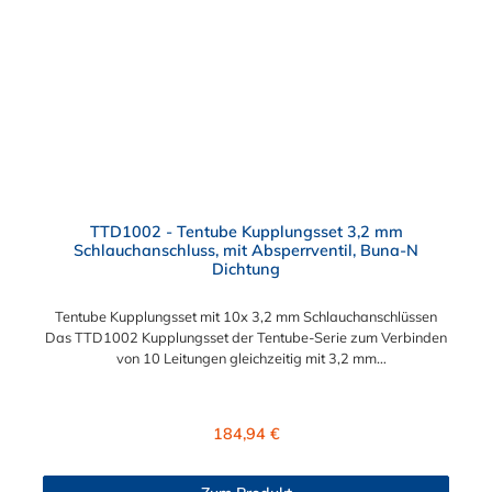
TTD1002 - Tentube Kupplungsset 3,2 mm
Schlauchanschluss, mit Absperrventil, Buna-N
Dichtung
Tentube Kupplungsset mit 10x 3,2 mm Schlauchanschlüssen
Das TTD1002 Kupplungsset der Tentube-Serie zum Verbinden
von 10 Leitungen gleichzeitig mit 3,2 mm
Schlauchanschlüssen. Die TTD1002 besitzt ein Absperrventil.
Das Material der CPC Tentube Kupplung ist Acetal und der
Dichtring ist aus Buna-N.
Regulärer Preis:
184,94 €