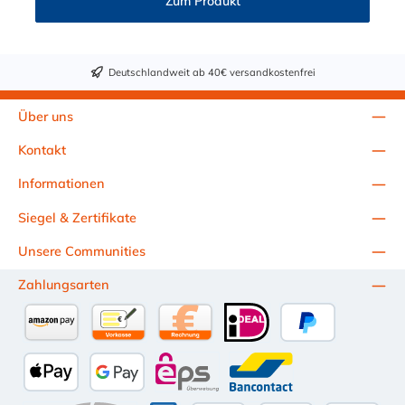
Zum Produkt
Deutschlandweit ab 40€ versandkostenfrei
Über uns
Kontakt
Informationen
Siegel & Zertifikate
Unsere Communities
Zahlungsarten
Amazon Pay
Vorkasse per Überweisung
Kauf auf Rechnung (10 Tage Netto)
iDEAL
PayPal
Apple Pay
Google Pay
eps
Bancontact