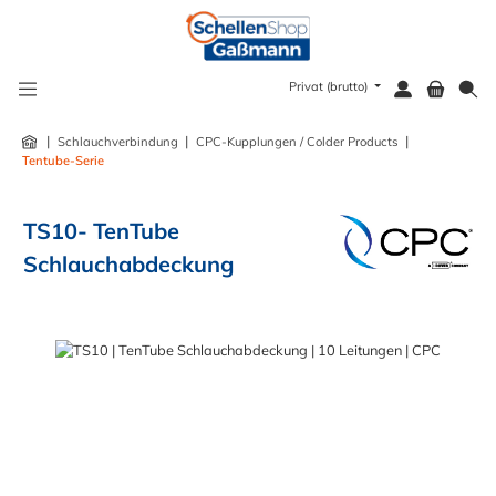
alt springen
Privat (brutto)
|
|
|
Schlauchverbindung
CPC-Kupplungen / Colder Products
Tentube-Serie
TS10- TenTube
Schlauchabdeckung
Bildergalerie überspringen