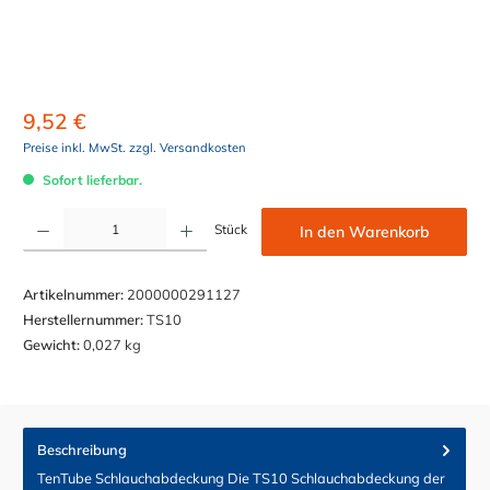
9,52 €
Preise inkl. MwSt. zzgl. Versandkosten
Sofort lieferbar.
Produkt Anzahl: Gib den gewünschten Wert ein oder benutze die Schaltflächen um die Anzahl z
Stück
In den Warenkorb
Artikelnummer:
2000000291127
Herstellernummer:
TS10
Gewicht:
0,027 kg
Beschreibung
TenTube Schlauchabdeckung Die TS10 Schlauchabdeckung der