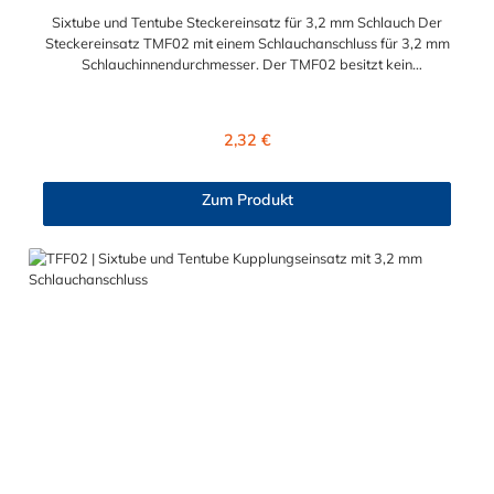
Sixtube und Tentube Steckereinsatz für 3,2 mm Schlauch Der
Steckereinsatz TMF02 mit einem Schlauchanschluss für 3,2 mm
Schlauchinnendurchmesser. Der TMF02 besitzt kein
Absperrventil. Das Material des Einsatzes ist Acetal und der
Dichtring ist aus Buna-N. Der Steckereinsatz ist für die CPC-
Serien Sixtube und Tentube geeignet.
Regulärer Preis:
2,32 €
Zum Produkt