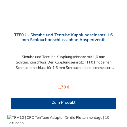
TFF01 - Sixtube und Tentube Kupplungseinsatz 1,6
mm Schlauchanschluss, ohne Absperrventil
Sixtube und Tentube Kupplungseinsatz mit 1,6 mm
Schlauchanschluss Der Kupplungseinsatz TFF01 hat einen
Schlauchanschluss für 1,6 mm Schlauchinnendurchmesser.
Der TFF01 besitzt kein Absperrventil. Das Material des
Einsatzes ist Acetal. Dieser Kupplungseinsatz mit 1,6 mm
Schlauchanschluss ist für die CPC Serien Sixtube und Tentube
Regulärer Preis:
1,70 €
geeignet. Betriebsdruck: Vakuum bis 6,9 bar (100 PSI)
Betriebstemperatur: -40ºC bis 82ºC (Acetal) und 0ºC bis 82ºC
(Polypropylen)
Zum Produkt