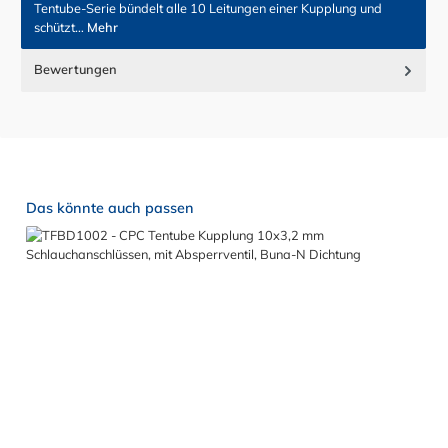
Tentube-Serie bündelt alle 10 Leitungen einer Kupplung und
schützt…
Mehr
Bewertungen
Produktgalerie überspringen
Das könnte auch passen