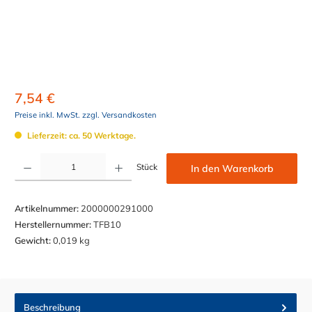
7,54 €
Preise inkl. MwSt. zzgl. Versandkosten
Lieferzeit: ca. 50 Werktage.
Produkt Anzahl: Gib den gewünschten Wert ein oder benutze die Schaltflächen um die Anzahl z
Stück
In den Warenkorb
Artikelnummer:
2000000291000
Herstellernummer:
TFB10
Gewicht:
0,019 kg
Beschreibung