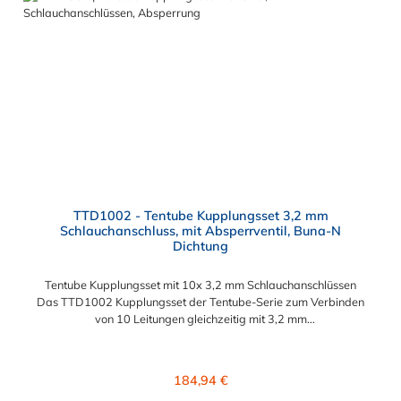
TTD1002 - Tentube Kupplungsset 3,2 mm
Schlauchanschluss, mit Absperrventil, Buna-N
Dichtung
Tentube Kupplungsset mit 10x 3,2 mm Schlauchanschlüssen
Das TTD1002 Kupplungsset der Tentube-Serie zum Verbinden
von 10 Leitungen gleichzeitig mit 3,2 mm
Schlauchanschlüssen. Die TTD1002 besitzt ein Absperrventil.
Das Material der CPC Tentube Kupplung ist Acetal und der
Dichtring ist aus Buna-N.
Regulärer Preis:
184,94 €