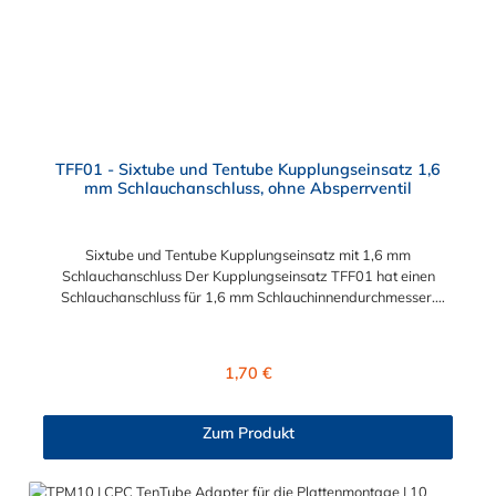
TFF01 - Sixtube und Tentube Kupplungseinsatz 1,6
mm Schlauchanschluss, ohne Absperrventil
Sixtube und Tentube Kupplungseinsatz mit 1,6 mm
Schlauchanschluss Der Kupplungseinsatz TFF01 hat einen
Schlauchanschluss für 1,6 mm Schlauchinnendurchmesser.
Der TFF01 besitzt kein Absperrventil. Das Material des
Einsatzes ist Acetal. Dieser Kupplungseinsatz mit 1,6 mm
Schlauchanschluss ist für die CPC Serien Sixtube und Tentube
Regulärer Preis:
1,70 €
geeignet. Betriebsdruck: Vakuum bis 6,9 bar (100 PSI)
Betriebstemperatur: -40ºC bis 82ºC (Acetal) und 0ºC bis 82ºC
(Polypropylen)
Zum Produkt