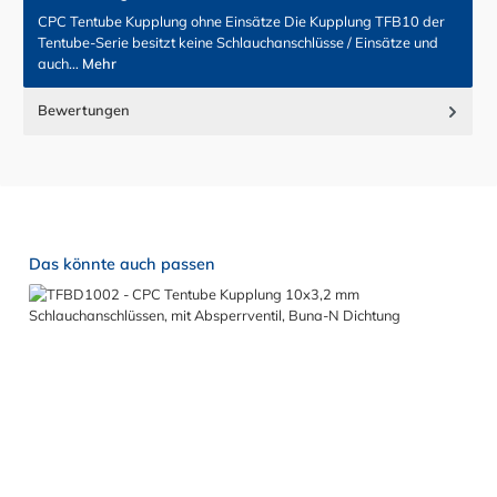
CPC Tentube Kupplung ohne Einsätze Die Kupplung TFB10 der
Tentube-Serie besitzt keine Schlauchanschlüsse / Einsätze und
auch…
Mehr
Bewertungen
Produktgalerie überspringen
Das könnte auch passen