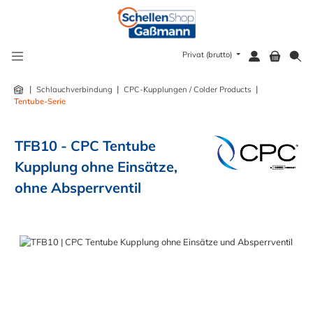
alt springen
Privat (brutto)
|
|
|
Schlauchverbindung
CPC-Kupplungen / Colder Products
Tentube-Serie
TFB10 - CPC Tentube
Kupplung ohne Einsätze,
ohne Absperrventil
Bildergalerie überspringen