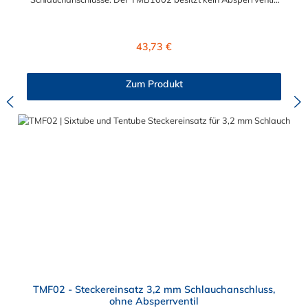
Das Material der Kupplung ist Acetal und der Dichtring ist aus
Buna-N.
Regulärer Preis:
43,73 €
Zum Produkt
TMF02 - Steckereinsatz 3,2 mm Schlauchanschluss,
ohne Absperrventil