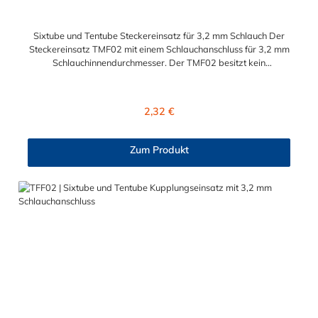
Sixtube und Tentube Steckereinsatz für 3,2 mm Schlauch Der
Steckereinsatz TMF02 mit einem Schlauchanschluss für 3,2 mm
Schlauchinnendurchmesser. Der TMF02 besitzt kein
Absperrventil. Das Material des Einsatzes ist Acetal und der
Dichtring ist aus Buna-N. Der Steckereinsatz ist für die CPC-
Serien Sixtube und Tentube geeignet.
Regulärer Preis:
2,32 €
Zum Produkt