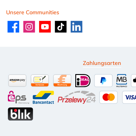
Unsere Communities
Facebook
Instagram
YouTube
TikTok
LinkedIn
Zahlungsarten
Amazon Pay
Vorkasse per Überweisung
Kauf auf Rechnung (10 Tage Net
iDEAL
PayPal
Multi
eps
Bancontact
Przelewy24
Kredit-
BLIK