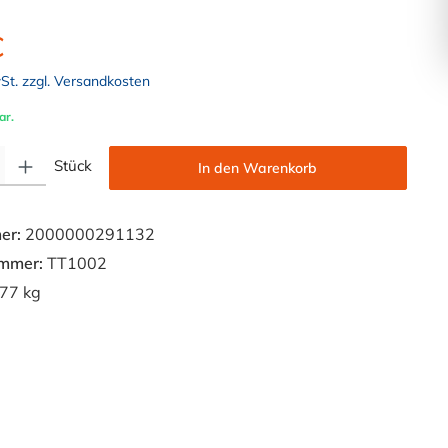
€
wSt. zzgl. Versandkosten
ar.
Gib den gewünschten Wert ein oder benutze die Schaltflächen um die Anzahl zu e
Stück
In den Warenkorb
er:
2000000291132
ummer:
TT1002
77 kg