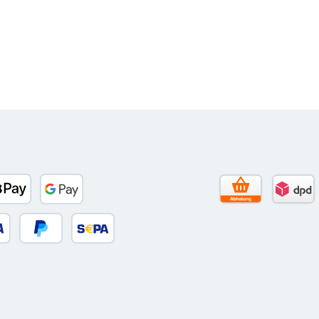
to)
banco
Apple Pay
Google Pay
Selbstabholun
DPD 
 oder Debitkarte
Später Bezahlen
SEPA Lastschrift