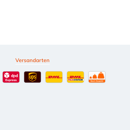
Versandarten
g
Standardversand
DPD Expressversand - 12 Uhr
UPS Standard International
DHL Standardversand
DHL-Versand an Packsta
per Spedition