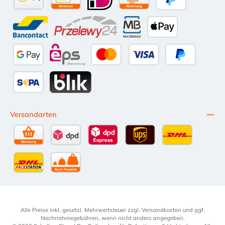
Amazon Pay
Vorkasse per Überweisung
iDEAL
Kauf auf Rechnung (10 Tage Ne
PayPal
Bancontact
Przelewy24
Multibanco
Apple Pay
Google Pay
eps
Kredit- oder Debitkarte
Später Bezahl
SEPA Lastschrift
BLIK
Versandarten
Selbstabholung
DPD Standardversand
DPD Expressversand - 12 Uhr
UPS Standard International
DHL Standardv
DHL-Versand an Packstation
per Spedition
Alle Preise inkl. gesetzl. Mehrwertsteuer zzgl.
Versandkosten
und ggf.
Nachnahmegebühren, wenn nicht anders angegeben.