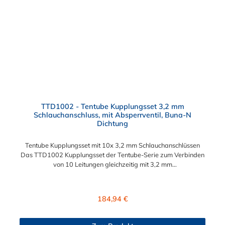
TTD1002 - Tentube Kupplungsset 3,2 mm
Schlauchanschluss, mit Absperrventil, Buna-N
Dichtung
Tentube Kupplungsset mit 10x 3,2 mm Schlauchanschlüssen
Das TTD1002 Kupplungsset der Tentube-Serie zum Verbinden
von 10 Leitungen gleichzeitig mit 3,2 mm
Schlauchanschlüssen. Die TTD1002 besitzt ein Absperrventil.
Das Material der CPC Tentube Kupplung ist Acetal und der
Dichtring ist aus Buna-N.
Regulärer Preis:
184,94 €