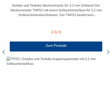
Sixtube und Tentube Steckereinsatz für 3,2 mm Schlauch Der
Steckereinsatz TMF02 mit einem Schlauchanschluss für 3,2 mm
Schlauchinnendurchmesser. Der TMF02 besitzt kein
Absperrventil. Das Material des Einsatzes ist Acetal und der
Dichtring ist aus Buna-N. Der Steckereinsatz ist für die CPC-
Serien Sixtube und Tentube geeignet.
Regulärer Preis:
2,32 €
Zum Produkt