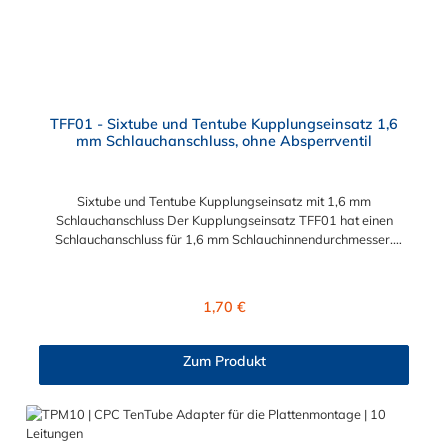
TFF01 - Sixtube und Tentube Kupplungseinsatz 1,6
mm Schlauchanschluss, ohne Absperrventil
Sixtube und Tentube Kupplungseinsatz mit 1,6 mm
Schlauchanschluss Der Kupplungseinsatz TFF01 hat einen
Schlauchanschluss für 1,6 mm Schlauchinnendurchmesser.
Der TFF01 besitzt kein Absperrventil. Das Material des
Einsatzes ist Acetal. Dieser Kupplungseinsatz mit 1,6 mm
Schlauchanschluss ist für die CPC Serien Sixtube und Tentube
Regulärer Preis:
1,70 €
geeignet. Betriebsdruck: Vakuum bis 6,9 bar (100 PSI)
Betriebstemperatur: -40ºC bis 82ºC (Acetal) und 0ºC bis 82ºC
(Polypropylen)
Zum Produkt