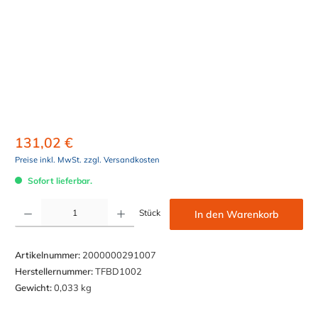
131,02 €
Preise inkl. MwSt. zzgl. Versandkosten
Sofort lieferbar.
Produkt Anzahl: Gib den gewünschten Wert ein oder benutze die Schaltflächen um die Anzahl z
Stück
In den Warenkorb
Artikelnummer:
2000000291007
Herstellernummer:
TFBD1002
Gewicht:
0,033 kg