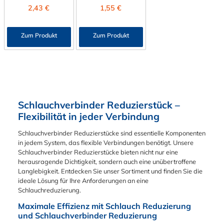
Schlauchreduzierung
Schlauch mit einer
Regulärer Preis:
Regulärer Preis:
2,43 €
1,55 €
HSR8431 ideal für
bzw. Schlauchtülle
Reduzierung von 16
den Einsatz in Labor-,
lassen sich zwei
mm auf 12 mm aus
Medizin-, Pneumatik-
Schläuche mit 38 mm
Nylon (blau).
Zum Produkt
Zum Produkt
und industriellen
und 32 mm
Anwendungen
Durchmesser einfach
geeignet ist.
miteinander
Produktmerkmale:
verbinden. Dieser
Hersteller: CPC
Kunststoff-
(Colder Products
Schlauchverbinder
Company) Modell:
und Schlauchtülle
Schlauchverbinder Reduzierstück –
HSR8431
wird in den Schlauch
Ausführung: Gerader
Flexibilität in jeder Verbindung
eingeschoben und mit
Reduzierstutzen
einer passenden
Material: Nylon
Schlauchverbinder Reduzierstücke sind essentielle Komponenten
Schlauchschelle
(Polyamid)
in jedem System, das flexible Verbindungen benötigt. Unsere
gesichert. Das
Anschlüsse: 1/4" (6,4
Schlauchverbinder Reduzierstücke bieten nicht nur eine
Material der
mm) und 1/8" (3,2
herausragende Dichtigkeit, sondern auch eine unübertroffene
Schlauchreduzierung
mm)
Langlebigkeit. Entdecken Sie unser Sortiment und finden Sie die
ist bruchstabiles ABS
Schlauchanschluss
ideale Lösung für Ihre Anforderungen an eine
und sorgt für eine
Farbe: Naturfarben /
Schlauchreduzierung.
sichere Verbindung
transparent Leicht,
Ihrer
Maximale Effizienz mit Schlauch Reduzierung
korrosionsfrei und
Wasserschläuche.
und Schlauchverbinder Reduzierung
chemikalienbeständi
Der gerippte