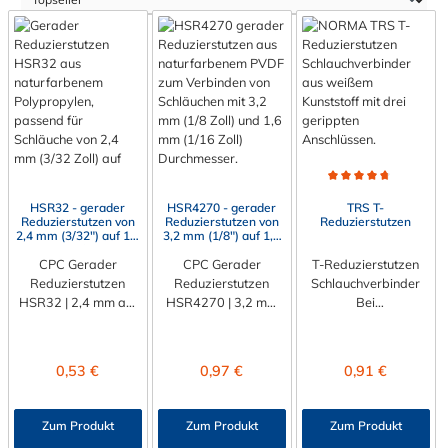
Durchschnittliche Bewert
HSR32 - gerader
HSR4270 - gerader
TRS T-
Reduzierstutzen von
Reduzierstutzen von
Reduzierstutzen
2,4 mm (3/32") auf 1,6
3,2 mm (1/8") auf 1,6
mm (1/16"),
mm (1/16"), PVDF
Polypropylen (Natur)
CPC Gerader
CPC Gerader
(Natur)
T-Reduzierstutzen
Reduzierstutzen
Reduzierstutzen
Schlauchverbinder
HSR32 | 2,4 mm auf
HSR4270 | 3,2 mm
Bei
1,6 mm |
auf 1,6 mm | PVDF
NORMAPLAST® T-
Polypropylen (Natur)
(Natur) Verbinden
Reduzierstutzen
Verbinden und
und reduzieren Sie
handelt es sich um
Regulärer Preis:
Regulärer Preis:
Regulärer Preis:
0,53 €
0,97 €
0,91 €
reduzieren Sie
unterschiedliche
Schlauch- und
unterschiedliche
Schlauchdurchmesser
Rohrverbindungsteile
Schlauchdurchmesser
mit maximaler
aus Kunststoff,
Zum Produkt
Zum Produkt
Zum Produkt
mit maximaler
Präzision und
Standardmaterial ist