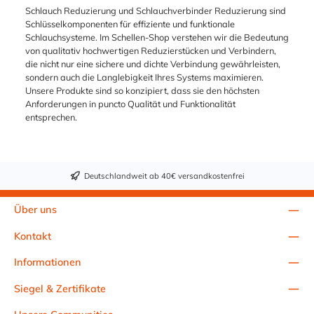
g Druck- und
Schlauchstutzen sorgt
Schlauch Reduzierung und Schlauchverbinder Reduzierung sind
temperaturbeständig
zudem für einen
Schlüsselkomponenten für effiziente und funktionale
Einfache Montage –
sicheren Halt des
Schlauchsysteme. Im Schellen-Shop verstehen wir die Bedeutung
kein
Wasserschlauchs. Die
von qualitativ hochwertigen Reduzierstücken und Verbindern,
Spezialwerkzeug
Durchmesser 32 mm
die nicht nur eine sichere und dichte Verbindung gewährleisten,
erforderlich Vorteile:
und 38 mm sind
sondern auch die Langlebigkeit Ihres Systems maximieren.
Sichere, dichte
standartisierte
Unsere Produkte sind so konzipiert, dass sie den höchsten
Verbindung zwischen
Abmessungen im
Anforderungen in puncto Qualität und Funktionalität
Schläuchen
Bereich
entsprechen.
unterschiedlicher
Wasserversorgung,
Größe
Bewässerung, sowie
Hervorragende
Pooltechnik und
Beständigkeit gegen
Schwimmbadtechnik.
Deutschlandweit ab 40€ versandkostenfrei
Chemikalien,
Feuchtigkeit und
Alterung
Über uns
Wartungsfrei &
wiederverwendbar
Kontakt
Ideal für
Flüssigkeiten, Gase
Informationen
und Luftleitungen
Markenqualität von
Siegel & Zertifikate
CPC Der CPC
Reduzierstutzen