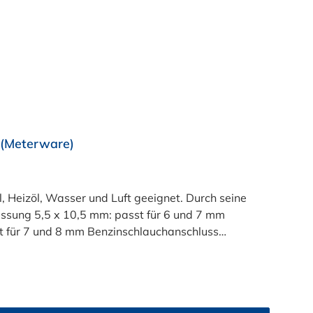
g (Meterware)
l, Heizöl, Wasser und Luft geeignet. Durch seine
essung 5,5 x 10,5 mm: passt für 6 und 7 mm
 für 7 und 8 mm Benzinschlauchanschluss
luss (Außendurchmesser des Anschlussstutzen)
hmesser des Anschlussstutzen)