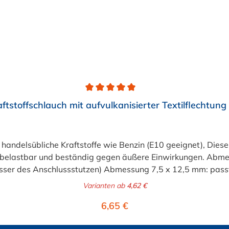
aftstoffschlauch mit aufvulkanisierter Textilflechtun
ür handelsübliche Kraftstoffe wie Benzin (E10 geeignet), Diese
sehr belastbar und beständig gegen äußere Einwirkungen. Abm
ser des Anschlussstutzen) Abmessung 7,5 x 12,5 mm: passt
ssung 9,0 x 15,0 mm: passt für 9 mm Benzinschlauchansch
Varianten ab
4,62 €
sst für 11 und 12 mm Benzinschlauchanschluss (Außendurc
Regulärer Preis:
6,65 €