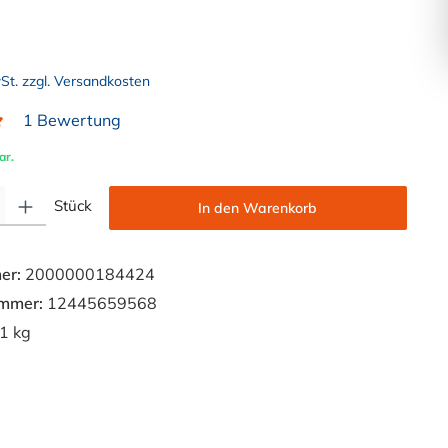
wSt. zzgl. Versandkosten
1 Bewertung
liche Bewertung von 5 von 5 Sternen
ar.
Gib den gewünschten Wert ein oder benutze die Schaltflächen um die Anzahl zu e
Stück
In den Warenkorb
er:
2000000184424
ummer:
12445659568
1 kg