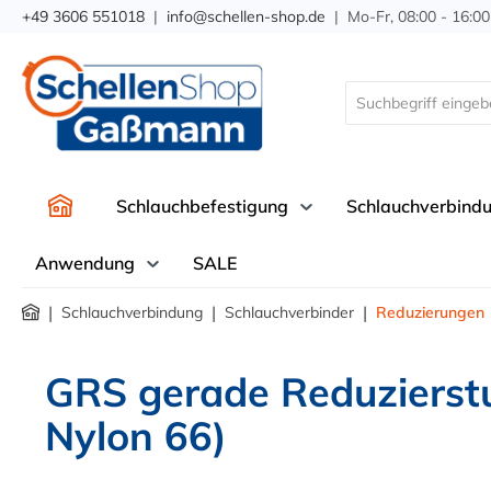
+49 3606 551018
|
info@schellen-shop.de
| Mo-Fr, 08:00 - 16:00
springen
Zur Hauptnavigation springen
Schlauchbefestigung
Schlauchverbind
Anwendung
SALE
|
|
|
Schlauchverbindung
Schlauchverbinder
Reduzierungen
GRS gerade Reduzierstu
Nylon 66)