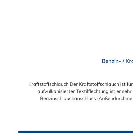
Durchschnittliche Bewertung von 5 von 5 Sternen
Benzin- / Kr
Kraftstoffschlauch Der Kraftstoffschlauch ist f
aufvulkanisierter Textilflechtung ist er 
Benzinschlauchanschluss (Außendurchmes
(Außendurchmesser des Anschlussstutzen)Abme
Abmessung 11,0 x 17,0 mm: pa