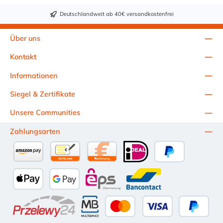
Innengewinde -
Deutschlandweit ab 40€ versandkostenfrei
technische Daten
Über uns
Kontakt
Informationen
Siegel & Zertifikate
Unsere Communities
Zahlungsarten
Amazon Pay
Vorkasse per Überweisung
Kauf auf Rechnung (10 Tage Netto)
iDEAL
PayPal
Apple Pay
Google Pay
eps
Bancontact
Przelewy24
Multibanco
Kredit- oder Debitkarte
Später Be