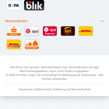
SEPA Lastschrift
BLIK
Versandarten
Selbstabholung
DPD Standardversand
DPD Expressversand - 12 Uhr
UPS Standard International
DHL Standardv
DHL-Versand an Packstation
per Spedition
Alle Preise inkl. gesetzl. Mehrwertsteuer zzgl.
Versandkosten
und ggf.
Nachnahmegebühren, wenn nicht anders angegeben.
© 2026 Schellen-Shop | Der Onlineshop für Befestigung & Verbindung - Alle
Rechte vorbehalten
Impressum
|
Datenschutz
|
Erklärung zur Barrierefreiheit