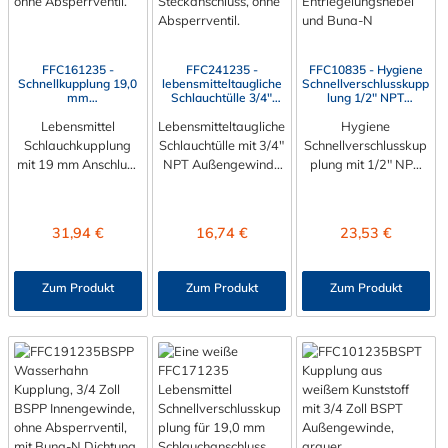
FFC161235 -
FFC241235 -
FFC10835 - Hygiene
Schnellkupplung 19,0
lebensmitteltaugliche
Schnellverschlusskupp
mm
Schlauchtülle 3/4"
lung 1/2" NPT
Schlauchanschluss,
NPT Außengewinde,
Außengewinde, ohne
Plattenmontage, ohne
Lebensmittel
Lebensmitteltaugliche
ohne Absperrventil,
Absperrventil, Buna-N
Hygiene
Absperrventil
Buna-N Di
Dichtung
Schlauchkupplung
Schlauchtülle mit 3/4"
Schnellverschlusskup
mit 19 mm Anschluss
NPT Außengewinde
plung mit 1/2" NPT
Die Lebensmittel
Die
Außengewinde Die
Schlauchkupplung FF
lebensmitteltaugliche
Hygiene
C161235 mit einem
Schlauchtülle FFC241
Schnellverschlusskup
Regulärer Preis:
Regulärer Preis:
Regulärer Preis:
31,94 €
16,74 €
23,53 €
Schlauchanschluss für
235 hat ein 3/4" NPT
plung FFC10835 mit
19,0 mm
Außengewinde. Der
einem 1/2" NPT
Innendurchmesser.
FFC241235 besitzt
Außengewinde. Die
Zum Produkt
Zum Produkt
Zum Produkt
Die FFC161235
kein Absperrventil.
FFC10835 besitzt
besitzt kein
Das Material des
kein Absperrventil.
Absperrventil, jedoch
Steckers ist
Das Material der
eine Überwurfmutter
Polysulfon. Die
Kupplung ist
zur Plattenmontage.
integriete Dichtung
Polysulfon. Die
Das Material der
aus BUNA-N (FDA)
integriete Dichtung
Kupplung ist
ist lebensmitteltauglic
aus BUNA-N (FDA)
Polysulfon. Die
h. Das
ist