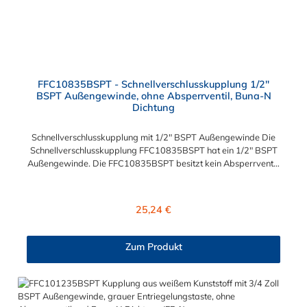
FFC10835BSPT - Schnellverschlusskupplung 1/2"
BSPT Außengewinde, ohne Absperrventil, Buna-N
Dichtung
Schnellverschlusskupplung mit 1/2" BSPT Außengewinde Die
Schnellverschlusskupplung FFC10835BSPT hat ein 1/2" BSPT
Außengewinde. Die FFC10835BSPT besitzt kein Absperrventil.
Das Material der Kupplung ist Polysulfon. Die integriete
Dichtung aus BUNA-N (FDA) ist lebensmitteltauglich. Das
Verbindungsstück zum Stecker hat ein Innenmaß von ≈ 24,6
Regulärer Preis:
25,24 €
mm. Max. Betriebsdruck: Vakuum bis 8,6 bar Max.
Betriebstemperatur: -40 °C bis 138 °C lebensmitteltauglich Sie
können diese Schnellverschlusskupplung mit allen Steckern der
Zum Produkt
FFC35- Serie kombinieren.