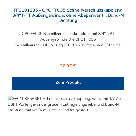
FFC101235 - CPC FFC35 Schnellverschlusskupplung
3/4" NPT Außengewinde, ohne Absperrventil, Buna-N
Dichtung
CPC FFC35 Schnellverschlusskupplung mit 3/4" NPT
Außengewinde Die CPC FFC35
Schnellverschlusskupplung FFC101235 mit einem 3/4" NPT
Außengewinde. Die FFC101235 besitzt kein Absperrventil. Das
Material der Kupplung ist Polysulfon. Die integriete Dichtung
aus BUNA-N (FDA) ist lebensmitteltauglich. Das
Regulärer Preis:
26,97 €
Verbindungsstück zum Stecker hat ein Innenmaß von ≈ 24,6
mm. Max. Betriebsdruck: Vakuum bis 8,6 bar Max.
Betriebstemperatur: -40 °C bis 138 °C lebensmitteltauglich Sie
Zum Produkt
können diese CPC FFC35 Schnellverschlusskupplung mit allen
Steckern der FFC35- Serie kombinieren.