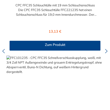
CPC FFC35 Schlauchtülle mit 19 mm Schlauchanschluss
Die CPC FFC35 Schlauchtülle FFC221235 hat einen
Schlauchanschluss für 19,0 mm Innendurchmesser. Der
FFC221235 besitzt kein Absperrventil. Das Material des
Steckers ist Polysulfon. Die integriete Dichtung aus BUNA-N
(FDA) ist lebensmitteltauglich. Das Verbindungsstück zur
Regulärer Preis:
13,13 €
Kupplung (mit O-Ring) hat ein Außenmaß von ≈ 18,3 mm. Max.
Betriebsdruck: Vakuum bis 8,6 bar Max. Betriebstemperatur:
-40 °C bis 138 °C lebensmitteltauglich Sie können diese CPC
Zum Produkt
FFC35 Schlauchtülle mit allen Kupplungen der FFC35- Serie
kombinieren.