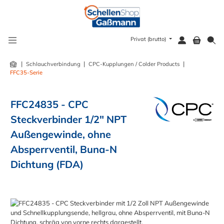
alt springen
Privat (brutto)
|
|
|
Schlauchverbindung
CPC-Kupplungen / Colder Products
FFC35-Serie
FFC24835 - CPC
Steckverbinder 1/2" NPT
Außengewinde, ohne
Absperrventil, Buna-N
Dichtung (FDA)
Bildergalerie überspringen