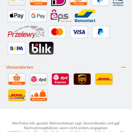
Amazon Pay
Vorkasse per Überweisung
iDEAL
Kauf auf Rechnung (10 Tage Ne
PayPal
Multiba
Apple Pay
Google Pay
eps
Bancontact
Przelewy24
Kredit- oder Debitkarte
Später Bezahlen
SEPA Lastschrift
BLIK
Versandarten
Selbstabholung
DPD Standardversand
DPD Expressversand - 12 Uhr
UPS Standard International
DHL Standardv
DHL-Versand an Packstation
per Spedition
Alle Preise inkl. gesetzl. Mehrwertsteuer zzgl.
Versandkosten
und ggf.
Nachnahmegebühren, wenn nicht anders angegeben.