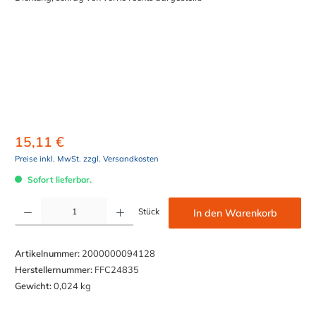
15,11 €
Preise inkl. MwSt. zzgl. Versandkosten
Sofort lieferbar.
Produkt Anzahl: Gib den gewünschten Wert ein oder benutze die Schaltflächen um die Anzahl z
Stück
In den Warenkorb
Artikelnummer:
2000000094128
Herstellernummer:
FFC24835
Gewicht:
0,024 kg