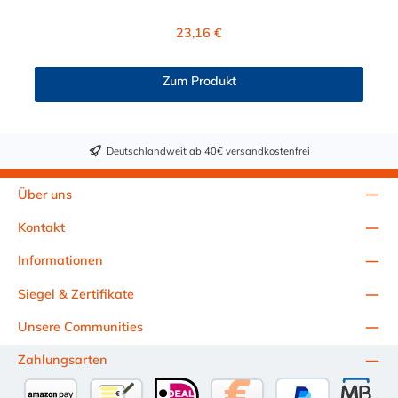
Kupplung ist Polysulfon. Die integriete Dichtung aus BUNA-N
(FDA) ist lebensmitteltauglich. Das Verbindungsstück zum
Regulärer Preis:
23,16 €
Stecker hat ein Innenmaß von ≈ 24,6 mm. Max. Betriebsdruck:
Vakuum bis 8,6 bar Max. Betriebstemperatur: -40 °C bis 138
°C lebensmitteltauglich Sie können diese Lebensmittel
Zum Produkt
Schnellverschlusskupplung mit allen Steckern der FFC35- Serie
kombinieren.
Deutschlandweit ab 40€ versandkostenfrei
Über uns
Kontakt
Informationen
Siegel & Zertifikate
Unsere Communities
Zahlungsarten