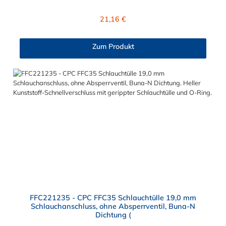
des Steckers ist Polysulfon. Die integriete Dichtung aus BUNA-N
(FDA) ist lebensmitteltauglich. Das Verbindungsstück zur
Regulärer Preis:
21,16 €
Kupplung (mit O-Ring) hat ein Außenmaß von ≈ 18,3 mm. Max.
Betriebsdruck: Vakuum bis 8,6 bar Max. Betriebstemperatur:
-40 °C bis 138 °C lebensmitteltauglich Sie können diesen
Zum Produkt
Wasserhahn-Stecker mit allen Kupplungen der FFC35- Serie
kombinieren. Wasserhahn-Stecker mit 3/4" BSPP
Innengewinde - technische Daten
FFC221235 - CPC FFC35 Schlauchtülle 19,0 mm
Schlauchanschluss, ohne Absperrventil, Buna-N
Dichtung (