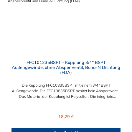
FFC101235BSPT - Kupplung 3/4" BSPT
Außengewinde, ohne Absperrventil, Buna-N Dichtung
(FDA)
Die Kupplung FFC10835BSPT mit einem 3/4" BSPT
Außengewinde. Die FFC10835BSPT besitzt kein Absperrventil.
Das Material der Kupplung ist Polysulfon. Die integriete
Dichtung aus BUNA-N (FDA) ist lebensmitteltauglich. Das
Verbindungsstück zum Stecker hat ein Innenmaß von ≈ 24,6
mm. Sie können diese Kupplung mit allen Steckern der FFC35-
Regulärer Preis:
18,29 €
Serie kombinieren.