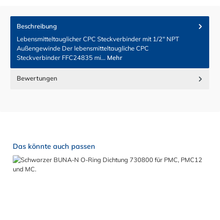
Beschreibung
Lebensmitteltauglicher CPC Steckverbinder mit 1/2" NPT
Außengewinde Der lebensmitteltaugliche CPC
Steckverbinder FFC24835 mi…
Mehr
Bewertungen
Produktgalerie überspringen
Das könnte auch passen