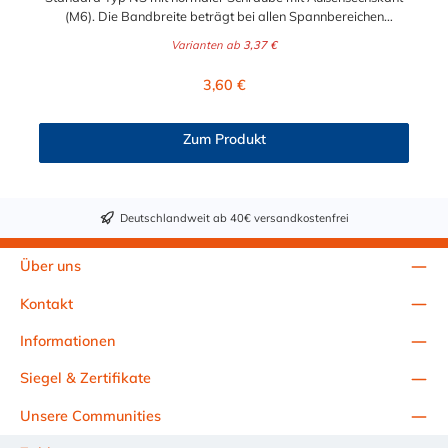
(M6). Die Bandbreite beträgt bei allen Spannbereichen
Abmessungen 11 mm. Der Spannbereich kann zwischen 5,5
Varianten ab
3,37 €
mm und 31 mm gewählt werden. Schlüsselweite: SW 7 Das
verwendete Material der Sicherheitsschlauchschelle ist 1.0330
Regulärer Preis:
3,60 €
und die Oberfläche wurde nach der Bearbeitung galvanisch
verzinkt.
Zum Produkt
Deutschlandweit ab 40€ versandkostenfrei
Über uns
Kontakt
Informationen
Siegel & Zertifikate
Unsere Communities