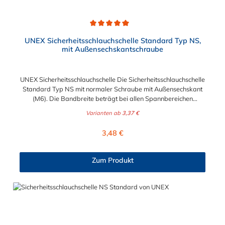
Durchschnittliche Bewertung von 5 von 5 Sternen
UNEX Sicherheitsschlauchschelle Standard Typ NS,
mit Außensechskantschraube
UNEX Sicherheitsschlauchschelle Die Sicherheitsschlauchschelle
Standard Typ NS mit normaler Schraube mit Außensechskant
(M6). Die Bandbreite beträgt bei allen Spannbereichen
Abmessungen 11 mm. Der Spannbereich kann zwischen 5,5
Varianten ab
3,37 €
mm und 31 mm gewählt werden. Schlüsselweite: SW 7 Das
verwendete Material der Sicherheitsschlauchschelle ist 1.0330
Regulärer Preis:
3,48 €
und die Oberfläche wurde nach der Bearbeitung galvanisch
verzinkt.
Zum Produkt