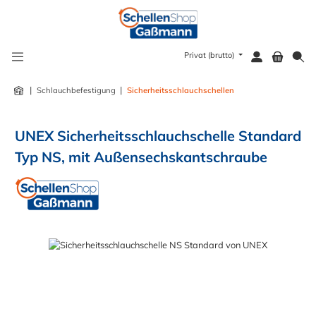
alt springen
Privat (brutto)
|
|
Schlauchbefestigung
Sicherheitsschlauchschellen
UNEX Sicherheitsschlauchschelle Standard
Typ NS, mit Außensechskantschraube
Bildergalerie überspringen