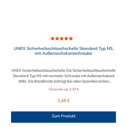
Durchschnittliche Bewertung von 5 von 5 Sternen
UNEX Sicherheitsschlauchschelle Standard Typ NS,
mit Außensechskantschraube
UNEX Sicherheitsschlauchschelle Die Sicherheitsschlauchschelle
Standard Typ NS mit normaler Schraube mit Außensechskant
(M6). Die Bandbreite beträgt bei allen Spannbereichen
Abmessungen 11 mm. Der Spannbereich kann zwischen 5,5
Varianten ab
3,37 €
mm und 31 mm gewählt werden. Schlüsselweite: SW 7 Das
verwendete Material der Sicherheitsschlauchschelle ist 1.0330
Regulärer Preis:
3,48 €
und die Oberfläche wurde nach der Bearbeitung galvanisch
verzinkt.
Zum Produkt