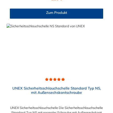
und die Oberfläche wurde nach der Bearbeitung galvanisch
verzinkt.
Zum Produkt
Durchschnittliche Bewertung von 5 von 5 Sternen
UNEX Sicherheitsschlauchschelle Standard Typ NS,
mit Außensechskantschraube
UNEX Sicherheitsschlauchschelle Die Sicherheitsschlauchschelle
Standard Typ NS mit normaler Schraube mit Außensechskant