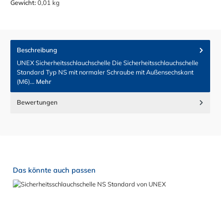
Gewicht:
0,01 kg
Beschreibung
UNEX Sicherheitsschlauchschelle Die Sicherheitsschlauchschelle
Standard Typ NS mit normaler Schraube mit Außensechskant
(M6)…
Mehr
Bewertungen
Produktgalerie überspringen
Das könnte auch passen