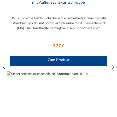
mit Außensechskantschraube
UNEX Sicherheitsschlauchschelle Die Sicherheitsschlauchschelle
Standard Typ NS mit normaler Schraube mit Außensechskant
(M6). Die Bandbreite beträgt bei allen Spannbereichen
Abmessungen 11 mm. Der Spannbereich kann zwischen 5,5
mm und 31 mm gewählt werden. Schlüsselweite: SW 7 Das
verwendete Material der Sicherheitsschlauchschelle ist 1.0330
Regulärer Preis:
3,37 €
und die Oberfläche wurde nach der Bearbeitung galvanisch
verzinkt.
Zum Produkt