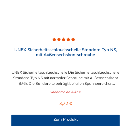
Durchschnittliche Bewertung von 5 von 5 Sternen
UNEX Sicherheitsschlauchschelle Standard Typ NS,
mit Außensechskantschraube
UNEX Sicherheitsschlauchschelle Die Sicherheitsschlauchschelle
Standard Typ NS mit normaler Schraube mit Außensechskant
(M6). Die Bandbreite beträgt bei allen Spannbereichen
Abmessungen 11 mm. Der Spannbereich kann zwischen 5,5
Varianten ab
3,37 €
mm und 31 mm gewählt werden. Schlüsselweite: SW 7 Das
verwendete Material der Sicherheitsschlauchschelle ist 1.0330
Regulärer Preis:
3,72 €
und die Oberfläche wurde nach der Bearbeitung galvanisch
verzinkt.
Zum Produkt