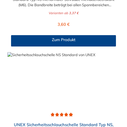
(M6). Die Bandbreite beträgt bei allen Spannbereichen
Abmessungen 11 mm. Der Spannbereich kann zwischen 5,5
Varianten ab
3,37 €
mm und 31 mm gewählt werden. Schlüsselweite: SW 7 Das
verwendete Material der Sicherheitsschlauchschelle ist 1.0330
Regulärer Preis:
3,60 €
und die Oberfläche wurde nach der Bearbeitung galvanisch
verzinkt.
Zum Produkt
Durchschnittliche Bewertung von 5 von 5 Sternen
UNEX Sicherheitsschlauchschelle Standard Typ NS,