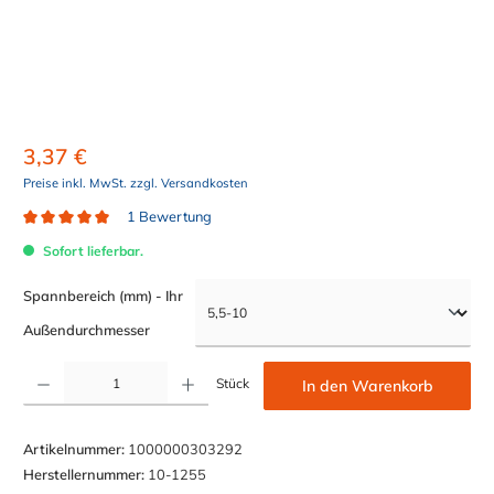
3,37 €
Preise inkl. MwSt. zzgl. Versandkosten
1 Bewertung
Durchschnittliche Bewertung von 5 von 5 Sternen
Sofort lieferbar.
Spannbereich (mm) - Ihr
auswählen
Außendurchmesser
Produkt Anzahl: Gib den gewünschten Wert ein oder benutze die Schaltflächen um die Anzahl z
Stück
In den Warenkorb
Artikelnummer:
1000000303292
Herstellernummer:
10-1255