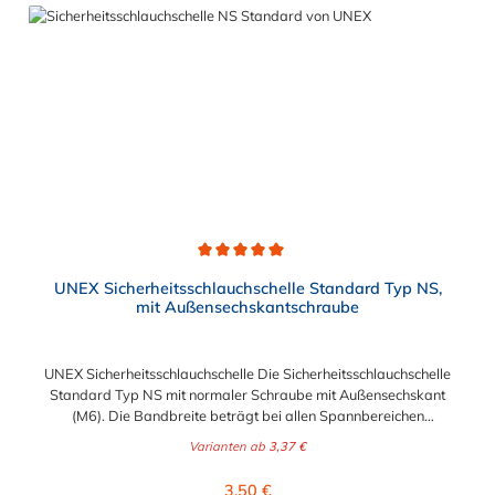
Durchschnittliche Bewertung von 5 von 5 Sternen
UNEX Sicherheitsschlauchschelle Standard Typ NS,
mit Außensechskantschraube
UNEX Sicherheitsschlauchschelle Die Sicherheitsschlauchschelle
Standard Typ NS mit normaler Schraube mit Außensechskant
(M6). Die Bandbreite beträgt bei allen Spannbereichen
Abmessungen 11 mm. Der Spannbereich kann zwischen 5,5
Varianten ab
3,37 €
mm und 31 mm gewählt werden. Schlüsselweite: SW 7 Das
verwendete Material der Sicherheitsschlauchschelle ist 1.0330
Regulärer Preis:
3,50 €