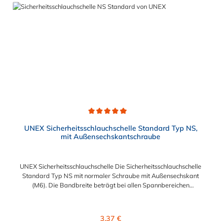
Durchschnittliche Bewertung von 5 von 5 Sternen
UNEX Sicherheitsschlauchschelle Standard Typ NS,
mit Außensechskantschraube
UNEX Sicherheitsschlauchschelle Die Sicherheitsschlauchschelle
Standard Typ NS mit normaler Schraube mit Außensechskant
(M6). Die Bandbreite beträgt bei allen Spannbereichen
Abmessungen 11 mm. Der Spannbereich kann zwischen 5,5
mm und 31 mm gewählt werden. Schlüsselweite: SW 7 Das
verwendete Material der Sicherheitsschlauchschelle ist 1.0330
Regulärer Preis:
3,37 €