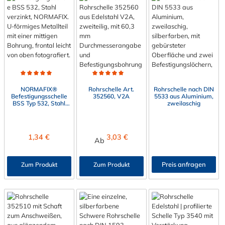
Durchschnittliche Bewertung von 5 von 5 Sternen
Durchschnittliche Bewertung von 4.9 von 5 Sterne
NORMAFIX®
Rohrschelle Art.
Rohrschelle nach DIN
Befestigungsschelle
352560, V2A
5533 aus Aluminium,
BSS Typ 532, Stahl
zweilaschig
verzinkt
Regulärer Preis:
Regulärer Preis:
1,34 €
3,03 €
Ab
Preis anfragen
Zum Produkt
Zum Produkt