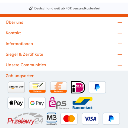
Deutschlandweit ab 40€ versandkostenfrei
Über uns
Kontakt
Informationen
Siegel & Zertifikate
Unsere Communities
Zahlungsarten
Amazon Pay
Vorkasse per Überweisung
Kauf auf Rechnung (10 Tage Netto)
iDEAL
PayPal
Apple Pay
Google Pay
eps
Bancontact
Przelewy24
Multibanco
Kredit- oder Debitkarte
Später Be