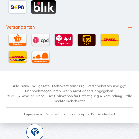
SEPA Lastschrift
BLIK
Versandarten
Selbstabholung
DPD Standardversand
DPD Expressversand - 12 Uhr
UPS Standard International
DHL Standardv
DHL-Versand an Packstation
per Spedition
Alle Preise inkl. gesetzl. Mehrwertsteuer zzgl.
Versandkosten
und ggf.
Nachnahmegebühren, wenn nicht anders angegeben.
© 2026 Schellen-Shop | Der Onlineshop für Befestigung & Verbindung - Alle
Rechte vorbehalten
Impressum
|
Datenschutz
|
Erklärung zur Barrierefreiheit