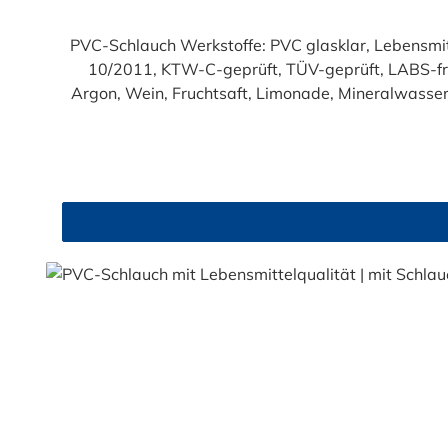
PVC-Schlauch Werkstoffe: PVC glasklar, Lebensmittelqualität geprüft entsprechend den Anforderungen der Verordnung (EG) 1935/2004 und der Verordnung (EU)
10/2011, KTW-C-geprüft, TÜV-geprüft, LABS-freie Produktion Einsatzbereich: Druckloses Durchl
Argon, Wein, Fruchtsaft, Limonade, Mineralwasser,
Produkte!). Die durchfließenden Lebensmittel sol
Trinkwasse