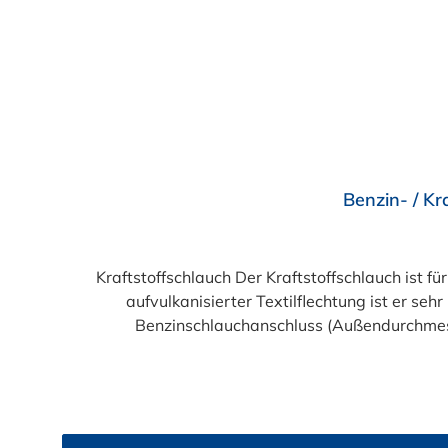
Durchschnittliche Bewertung von 5 von 5 Sternen
Benzin- / Kr
Kraftstoffschlauch Der Kraftstoffschlauch ist f
aufvulkanisierter Textilflechtung ist er 
Benzinschlauchanschluss (Außendurchmes
(Außendurchmesser des Anschlussstutzen)Abme
Abmessung 11,0 x 17,0 mm: pa