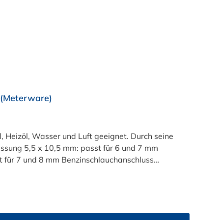
g (Meterware)
l, Heizöl, Wasser und Luft geeignet. Durch seine
essung 5,5 x 10,5 mm: passt für 6 und 7 mm
 für 7 und 8 mm Benzinschlauchanschluss
luss (Außendurchmesser des Anschlussstutzen)
hmesser des Anschlussstutzen)