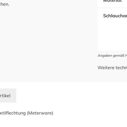
Material:
chen.
Schlauchan
Angaben gemäß Her
Weitere techn
rtikel