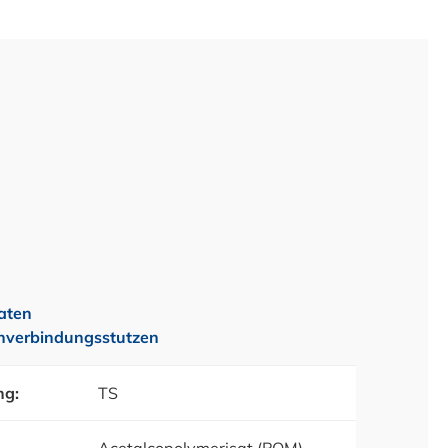
aten
hverbindungsstutzen
ng:
TS