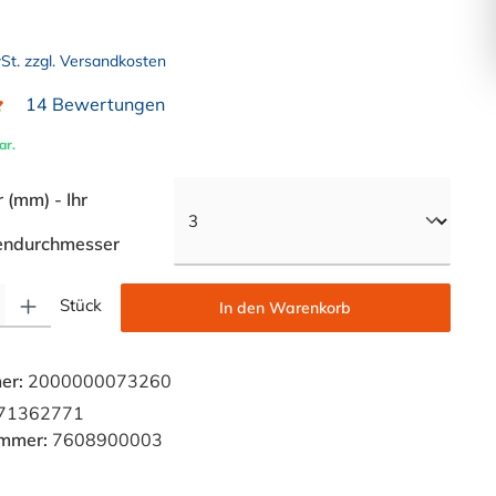
wSt. zzgl. Versandkosten
14 Bewertungen
liche Bewertung von 4.9 von 5 Sternen
ar.
(mm) - Ihr
auswählen
endurchmesser
Gib den gewünschten Wert ein oder benutze die Schaltflächen um die Anzahl zu e
Stück
In den Warenkorb
er:
2000000073260
71362771
ummer:
7608900003