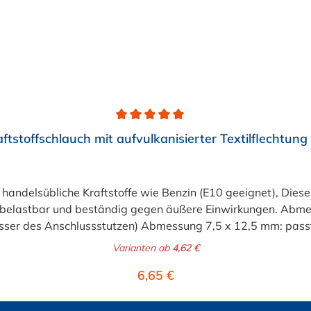
aftstoffschlauch mit aufvulkanisierter Textilflechtun
ür handelsübliche Kraftstoffe wie Benzin (E10 geeignet), Diese
sehr belastbar und beständig gegen äußere Einwirkungen. Abm
ser des Anschlussstutzen) Abmessung 7,5 x 12,5 mm: passt
ssung 9,0 x 15,0 mm: passt für 9 mm Benzinschlauchansch
Varianten ab
4,62 €
sst für 11 und 12 mm Benzinschlauchanschluss (Außendurc
Regulärer Preis:
6,65 €