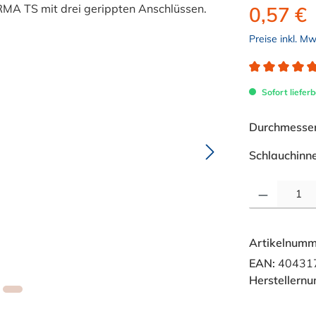
0,57 €
Preise inkl. M
Durchschnitt
Sofort lieferb
Durchmesser 
Schlauchinn
Produkt Anzahl: 
Artikelnumm
EAN:
40431
Herstellern