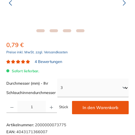
0,79 €
Preise inkl. MwSt. zzgl. Versandkosten
4 Bewertungen
Durchschnittliche Bewertung von 5 von 5 Sternen
Sofort lieferbar.
Durchmesser (mm) - Ihr
auswählen
Schlauchinnendurchmesser
Produkt Anzahl: Gib den gewünschten Wert ein oder benutze die Schaltflächen um die Anzahl z
Stück
In den Warenkorb
Artikelnummer:
2000000073775
EAN:
4043171366007