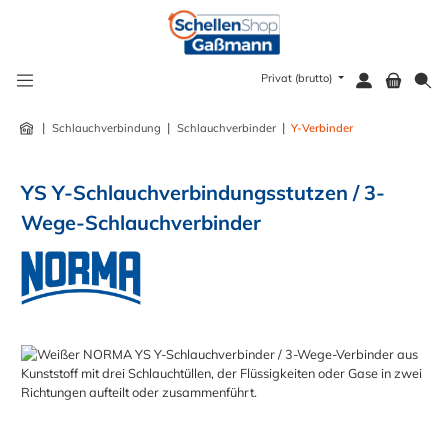
alt springen
Privat (brutto)
|
|
|
Schlauchverbindung
Schlauchverbinder
Y-Verbinder
YS Y-Schlauchverbindungsstutzen / 3-
Wege-Schlauchverbinder
Bildergalerie überspringen