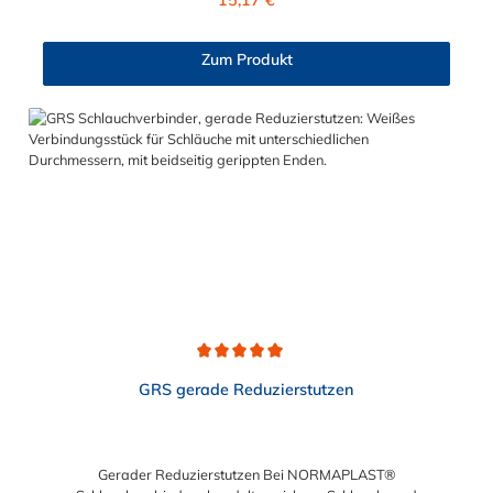
Schlauchverbinder ist somit ein idealer Verbinder für
Transportleitungen von Wasser, Luft, Öl oder Kraftstoff. Der
sogenannte Tannenbaum (Rippung) der Stutzen gewährleistet
Zum Produkt
einen sicheren Halt des Schlauches. Gegebenenfalls kann eine
zusätzliche Sicherung der Verbindungsstelle durch eine
Schlauchschelle erforderlich sein. Sie erhalten diesen geraden
Edelstahl-Schlauchverbinder für 13mm (1/2"), 19mm (3/4"),
25mm (1"), 30mm, 32mm (1 1/4"), 38mm (1 1/2"), 45mm (1
3/4"), 50mm (2"), 55mm, 75mm (3") und 100mm (4")
Schlauchinnendurchmesser. Diese Schlauchverbinder aus
Edelstahl kommen vorrangig in der Lebensmittelindustrie,
sowie in Schankanlagen u.ä. zum Einsatz.
Durchschnittliche Bewertung von 5 von 5 Sternen
GRS gerade Reduzierstutzen
Gerader Reduzierstutzen Bei NORMAPLAST®