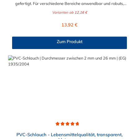
gefertigt. Für verschiedene Bereiche anwendbar und robuts,
beispielsweise als Kühlwasserschlauch, Heisswasserschlauch,
Varianten ab
12,16 €
Radiatorschlauch. Der Kühlerschlauch ist Meterware und somit
individuell lieferbar. Beständig gegen eine Vielzahl von Frost-
Regulärer Preis:
13,92 €
und Korrosionsschutzmittel. Werkstoffe des
Kühlerschlauch:Seele: EPDM, schwarz, glatt, Decke: EPDM,
schwarz, glatt, ab DN 28 stoffgemustert, hitze-, alterungs- und
Zum Produkt
witterungsbeständig in Anlehnung an DIN
73411Temperaturbereich:-40°C bis +125°C (Innen-Ø > 50mm:
-40°C bis +100°C), kurzzeitig bis +140°CBetriebsdruck:6 bar,
Berstdruck: 18 bar (Innen-Ø > 50 mm: 3 bar, Berstdruck: 9 bar)
Durchschnittliche Bewertung von 4.7 von 5 Sternen
PVC-Schlauch - Lebensmittelqualität, transparent,