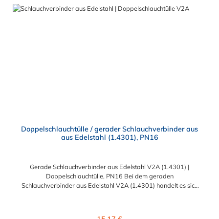
Schlauchschelle erforderlich sein. Sie erhalten diesen geraden
Edelstahl-Schlauchverbinder für 13mm (1/2"), 19mm (3/4"),
25mm (1"), 30mm, 32mm (1 1/4"), 38mm (1 1/2"), 45mm (1
3/4"), 50mm (2"), 55mm, 75mm (3") und 100mm (4")
Schlauchinnendurchmesser. Diese Schlauchverbinder aus
Edelstahl kommen vorrangig in der Lebensmittelindustrie,
sowie in Schankanlagen u.ä. zum Einsatz.
Doppelschlauchtülle / gerader Schlauchverbinder aus
aus Edelstahl (1.4301), PN16
Gerade Schlauchverbinder aus Edelstahl V2A (1.4301) |
Doppelschlauchtülle, PN16 Bei dem geraden
Schlauchverbinder aus Edelstahl V2A (1.4301) handelt es sich
um eine Doppelschlauchtülle, die medienführende Leitungen /
Schläuche sicher, zuverlässig, schnell und preiswert
miteinander verbinden. Der gerade Edelstahl-
Regulärer Preis:
15,17 €