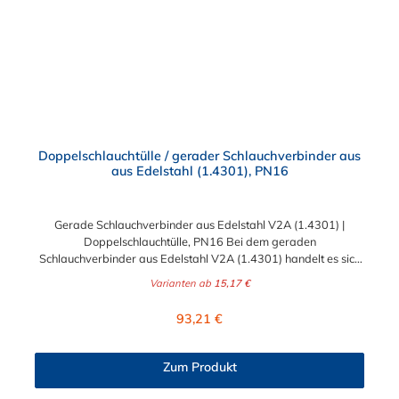
Doppelschlauchtülle / gerader Schlauchverbinder aus
aus Edelstahl (1.4301), PN16
Gerade Schlauchverbinder aus Edelstahl V2A (1.4301) |
Doppelschlauchtülle, PN16 Bei dem geraden
Schlauchverbinder aus Edelstahl V2A (1.4301) handelt es sich
um eine Doppelschlauchtülle, die medienführende Leitungen /
Varianten ab
15,17 €
Schläuche sicher, zuverlässig, schnell und preiswert
miteinander verbinden. Der gerade Edelstahl-
Regulärer Preis:
93,21 €
Schlauchverbinder ist somit ein idealer Verbinder für
Transportleitungen von Wasser, Luft, Öl oder Kraftstoff. Der
sogenannte Tannenbaum (Rippung) der Stutzen gewährleistet
Zum Produkt
einen sicheren Halt des Schlauches. Gegebenenfalls kann eine
zusätzliche Sicherung der Verbindungsstelle durch eine