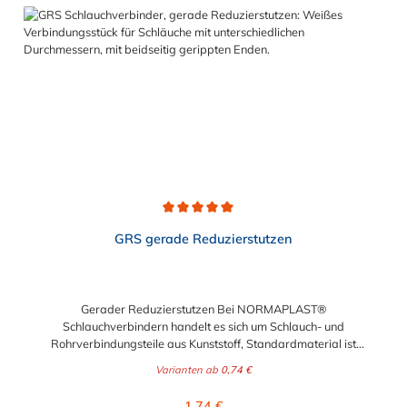
Schlauchverbinder für 5mm, 6mm (1/4"), 8mm (5/16"), 9mm
(3/8"), 13mm (1/2"), 16mm (5/8"), 19mm (3/4") und 25mm (1")
Schlauchinnendurchmesser.
Durchschnittliche Bewertung von 5 von 5 Sternen
GRS gerade Reduzierstutzen
Gerader Reduzierstutzen Bei NORMAPLAST®
Schlauchverbindern handelt es sich um Schlauch- und
Rohrverbindungsteile aus Kunststoff, Standardmaterial ist
naturfarbenes POM (Acetalcopolymerisat), die medienführende
Varianten ab
0,74 €
Leitungen sicher, zuverlässig und preiswert miteinander
verbinden. Sie stellen somit die idealen Verbinder dar für
Regulärer Preis:
1,74 €