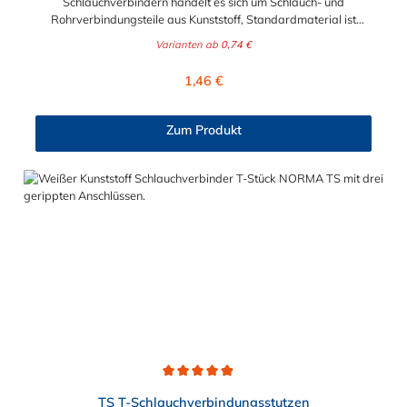
Schlauchverbindern handelt es sich um Schlauch- und
Rohrverbindungsteile aus Kunststoff, Standardmaterial ist
naturfarbenes POM (Acetalcopolymerisat), die medienführende
Varianten ab
0,74 €
Leitungen sicher, zuverlässig und preiswert miteinander
verbinden. Sie stellen somit die idealen Verbinder dar für
Regulärer Preis:
1,46 €
Transportleitungen von Wasser, Luft, Öl oder Kraftstoff.
Folgende Schlauchverbindungen können mit dem geraden
Reduzierstutzen hergestellt werden: 4 mm - 3 mm 5 mm - 4 mm
Zum Produkt
6 mm - 4 mm 8 mm - 4 mm 8 mm - 6 mm 10 mm - 6 mm 10 mm
- 8 mm 12 mm - 8 mm 12 mm - 10 mm Die Rippung der
Stutzen gewährleistet einen sicheren Sitz des Schlauches.
Gegebenenfalls kann eine zusätzliche Sicherung der
Verbindungsstelle durch eine Schlauchschelle erforderlich sein.
Schlauchverbinder finden Anwendung im Automobilbau sowie
in fast allen Industriebereichen.
Durchschnittliche Bewertung von 4.9 von 5 Sternen
TS T-Schlauchverbindungsstutzen