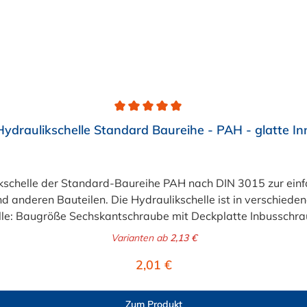
ydraulikschelle Standard Baureihe - PAH - glatte In
schelle der Standard-Baureihe PAH nach DIN 3015 zur einfac
nd anderen Bauteilen. Die Hydraulikschelle ist in verschied
a M6 x 30
Varianten ab
2,13 €
Regulärer Preis:
2,01 €
Zum Produkt