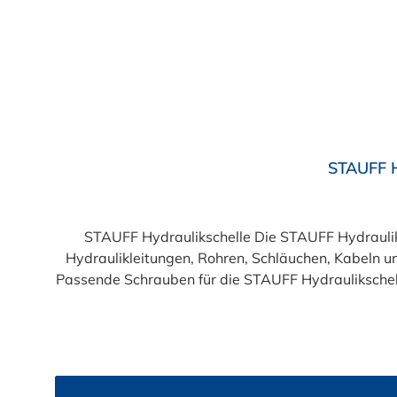
Durchschnittliche Bewertung von 5 von 5 Sternen
STAUFF H
STAUFF Hydraulikschelle Die STAUFF Hydraulik
Hydraulikleitungen, Rohren, Schläuchen, Kabeln u
Passende Schrauben für die STAUFF Hydraulikschelle: Baugröße Sechskantschraube mit Deckplatte Inbusschraube ohne Deckplatte 1 M6 x 30 M6 x 20 1