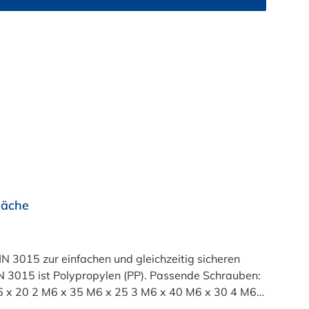
läche
 3015 zur einfachen und gleichzeitig sicheren
N 3015 ist Polypropylen (PP). Passende Schrauben:
45 M6 x 35 5 M6 x 60 M6 x 50 6 M6 x 70 M6 x 60 7 M6 x 100 M6 x 90 8 M6 x 125 M6 x 110