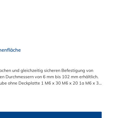
nenfläche
hen und gleichzeitig sicheren Befestigung von
enen Durchmessern von 6 mm bis 102 mm erhältlich.
M6 x 20 2 M6 x 35 M6 x 25 3 M6 x 40 M6 x 30 4 M6 x 45 M6 x 35 5 M6 x 60 M6 x 50 6 M6 x 70 M6 x 60 7 M6 x 100 M6 x 90 8 M6 x 125 M6 x 110