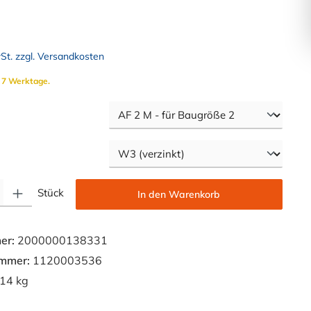
wSt. zzgl. Versandkosten
. 7 Werktage.
auswählen
swählen
Gib den gewünschten Wert ein oder benutze die Schaltflächen um die Anzahl zu e
Stück
In den Warenkorb
er:
2000000138331
ummer:
1120003536
14 kg