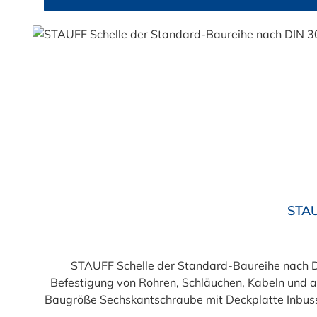
Durchschnittliche Bewertung von 4.8 von 5 Sternen
STAU
STAUFF Schelle der Standard-Baureihe nach DI
Befestigung von Rohren, Schläuchen, Kabeln und a
Baugröße Sechskantschraube mit Deckplatte Inbusschraube ohne Deckplatte 1 M6 x 30 M6 x 20 1a M6 x 30 M6 x 20 2 M6 x 35 M6 x 25 3 M6 x 40 M6 x 30 4 M6 x