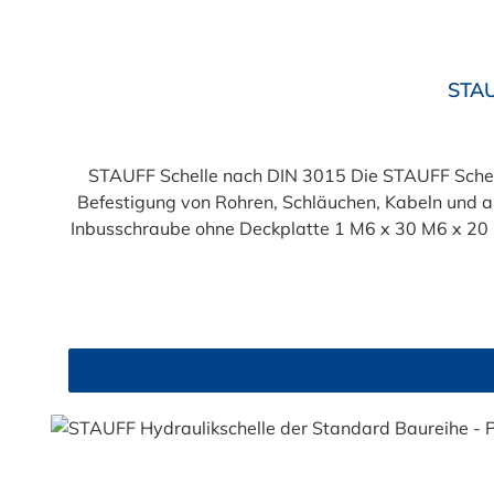
Durchschnittliche Bewertung von 4.9 von 5 Sternen
STAU
STAUFF Schelle nach DIN 3015 Die STAUFF Schelle
Befestigung von Rohren, Schläuchen, Kabeln und anderen Bauteilen.
Inbusschraube ohne Deckplatte 1 M6 x 30 M6 x 20 1a M6 x 30 M6 x 20 2 M6 x 35 M6 x 25 3 M6 x 40 M6 x 30 4 M6 x 45 M6 x 35 5 M6 x 60 M6 x 50 6 M6 x 70 M6