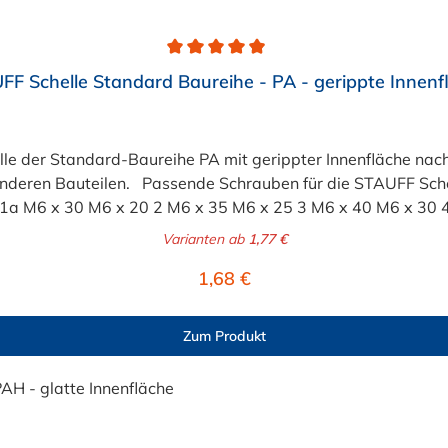
FF Schelle Standard Baureihe - PA - gerippte Innenf
 der Standard-Baureihe PA mit gerippter Innenfläche nach 
 Passende Schrauben für die STAUFF Schelle: Baugröße Sechskantschraube mit Dec
x 60 7 M6 x 100 M6 x 90 8 M6 x 125 M6 x 110
Varianten ab
1,77 €
Regulärer Preis:
1,68 €
Zum Produkt