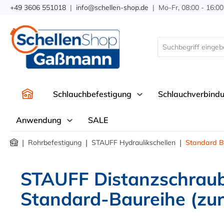
+49 3606 551018
|
info@schellen-shop.de
| Mo-Fr, 08:00 - 16:00
springen
Zur Hauptnavigation springen
Schlauchbefestigung
Schlauchverbind
Anwendung
SALE
|
|
|
Rohrbefestigung
STAUFF Hydraulikschellen
Standard B
STAUFF Distanzschraub
Standard-Baureihe (zu