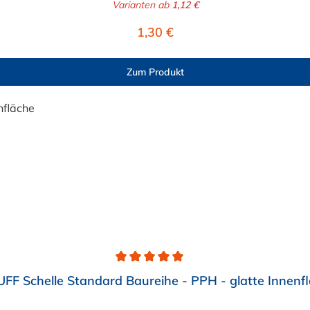
Varianten ab
1,12 €
Regulärer Preis:
1,30 €
Zum Produkt
FF Schelle Standard Baureihe - PPH - glatte Innenf