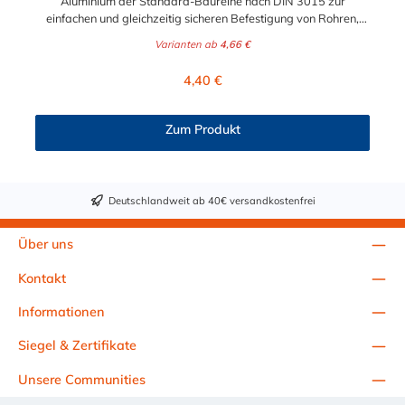
Aluminium der Standard-Baureihe nach DIN 3015 zur
einfachen und gleichzeitig sicheren Befestigung von Rohren,
Schläuchen, Kabeln und anderen Bauteilen. Der Durchmesser
Varianten ab
4,66 €
der Rohrschelle Aluminium ist von 4 mm bis 76,1 mm wählbar.
Passende Schrauben der Rohrschelle Aluminium: Baugröße
Regulärer Preis:
4,40 €
Sechskantschraube mit Deckplatte Inbusschraube ohne
Deckplatte 1 M6 x 30 M6 x 20 1a M6 x 30 M6 x 20 2 M6 x 35
M6 x 25 3 M6 x 40 M6 x 30 4 M6 x 45 M6 x 35 5 M6 x 60 M6 x
Zum Produkt
50 6 M6 x 70 M6 x 60 7 M6 x 100 M6 x 90 8 M6 x 125 M6 x
110
Deutschlandweit ab 40€ versandkostenfrei
Über uns
Kontakt
Informationen
Siegel & Zertifikate
Unsere Communities