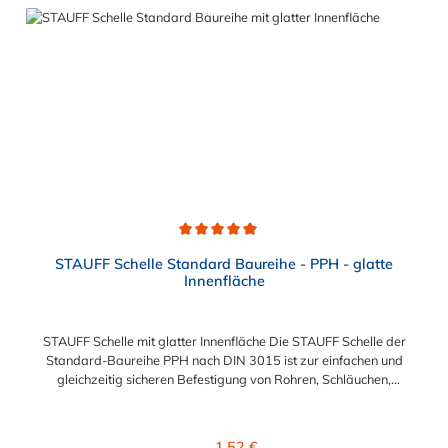
Durchschnittliche Bewertung von 5 von 5 Sternen
STAUFF Schelle Standard Baureihe - PPH - glatte
Innenfläche
STAUFF Schelle mit glatter Innenfläche Die STAUFF Schelle der
Standard-Baureihe PPH nach DIN 3015 ist zur einfachen und
gleichzeitig sicheren Befestigung von Rohren, Schläuchen,
Kabeln und anderen Bauteilen. Der Durchmesser kann
zwischen 6 mm und 102 mm gewählt werden. Die Innenfläche
der STAUFF Schelle ist glatt. Passende Schrauben für die
Regulärer Preis:
1,52 €