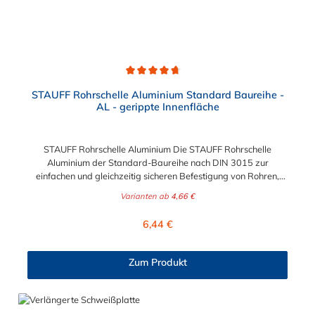
Durchschnittliche Bewertung von 4.8 von 5 Sternen
STAUFF Rohrschelle Aluminium Standard Baureihe -
AL - gerippte Innenfläche
STAUFF Rohrschelle Aluminium Die STAUFF Rohrschelle
Aluminium der Standard-Baureihe nach DIN 3015 zur
einfachen und gleichzeitig sicheren Befestigung von Rohren,
Schläuchen, Kabeln und anderen Bauteilen. Der Durchmesser
Varianten ab
4,66 €
der Rohrschelle Aluminium ist von 4 mm bis 76,1 mm wählbar.
Passende Schrauben der Rohrschelle Aluminium: Baugröße
Regulärer Preis:
6,44 €
Sechskantschraube mit Deckplatte Inbusschraube ohne
Deckplatte 1 M6 x 30 M6 x 20 1a M6 x 30 M6 x 20 2 M6 x 35
M6 x 25 3 M6 x 40 M6 x 30 4 M6 x 45 M6 x 35 5 M6 x 60 M6 x
Zum Produkt
50 6 M6 x 70 M6 x 60 7 M6 x 100 M6 x 90 8 M6 x 125 M6 x
110