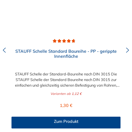
Durchschnittliche Bewertung von 4.8 von 5 Sternen
STAUFF Schelle Standard Baureihe - PP - gerippte
Innenfläche
STAUFF Schelle der Standard-Baureihe nach DIN 3015 Die
STAUFF Schelle der Standard Baureihe nach DIN 3015 zur
einfachen und gleichzeitig sicheren Befestigung von Rohren,
Schläuchen, Kabeln und anderen Bauteilen. Das Material der
Varianten ab
1,12 €
STAUFF Schelle nach DIN 3015 ist Polypropylen (PP). Passende
Schrauben: Baugröße Sechskantschraube mit Deckplatte
Regulärer Preis:
1,30 €
Inbusschraube ohne Deckplatte 1 M6 x 30 M6 x 20 1a M6 x 30
M6 x 20 2 M6 x 35 M6 x 25 3 M6 x 40 M6 x 30 4 M6 x 45 M6 x
35 5 M6 x 60 M6 x 50 6 M6 x 70 M6 x 60 7 M6 x 100 M6 x 90
Zum Produkt
8 M6 x 125 M6 x 110