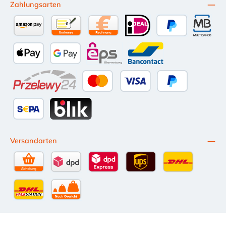
Zahlungsarten
Amazon Pay
Vorkasse per Überweisung
Kauf auf Rechnung (10 Tage Netto)
iDEAL
PayPal
Multiba
Apple Pay
Google Pay
eps
Bancontact
Przelewy24
Kredit- oder Debitkarte
Später Bezahlen
SEPA Lastschrift
BLIK
Versandarten
Selbstabholung
DPD Standardversand
DPD Expressversand - 12 Uhr
UPS Standard International
DHL Standardv
DHL-Versand an Packstation
per Spedition