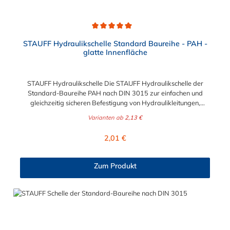
Durchschnittliche Bewertung von 5 von 5 Sternen
STAUFF Hydraulikschelle Standard Baureihe - PAH -
glatte Innenfläche
STAUFF Hydraulikschelle Die STAUFF Hydraulikschelle der
Standard-Baureihe PAH nach DIN 3015 zur einfachen und
gleichzeitig sicheren Befestigung von Hydraulikleitungen,
Rohren, Schläuchen, Kabeln und anderen Bauteilen. Die
Varianten ab
2,13 €
Hydraulikschelle ist in verschiedenen Durchmessern von 6 mm
bis 102 mm erhältlich. Passende Schrauben für die STAUFF
Regulärer Preis:
2,01 €
Hydraulikschelle: Baugröße Sechskantschraube mit Deckplatte
Inbusschraube ohne Deckplatte 1 M6 x 30 M6 x 20 1a M6 x 30
M6 x 20 2 M6 x 35 M6 x 25 3 M6 x 40 M6 x 30 4 M6 x 45 M6 x
Zum Produkt
35 5 M6 x 60 M6 x 50 6 M6 x 70 M6 x 60 7 M6 x 100 M6 x 90
8 M6 x 125 M6 x 110