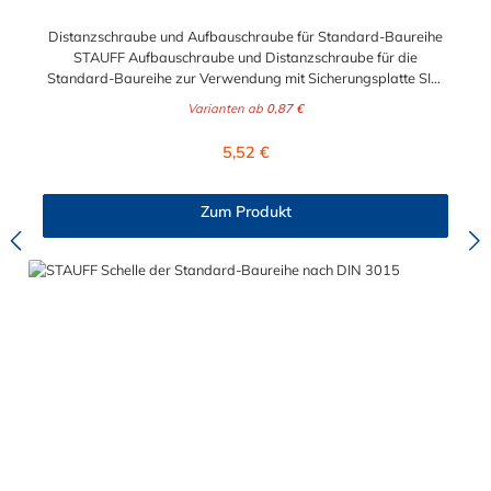
Distanzschraube und Aufbauschraube für Standard-Baureihe
STAUFF Aufbauschraube und Distanzschraube für die
Standard-Baureihe zur Verwendung mit Sicherungsplatte SIG.
Für die Baugrößen 1 bis 8 geeignet. Das Material der
Varianten ab
0,87 €
Distanzschraube ist zwischen verzinkten Stahl und Edelstahl
auswählbar.
Regulärer Preis:
5,52 €
Zum Produkt