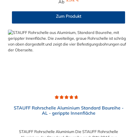
Ab
STAUFF Schelle: Baugröße Sechskantschraube mit Deckplatte
Inbusschraube ohne Deckplatte 1 M6 x 30 M6 x 20 1a M6 x 30
M6 x 20 2 M6 x 35 M6 x 25 3 M6 x 40 M6 x 30 4 M6 x 45 M6 x
Zum Produkt
35 5 M6 x 60 M6 x 50 6 M6 x 70 M6 x 60 7 M6 x 100 M6 x 90
8 M6 x 125 M6 x 110
Durchschnittliche Bewertung von 4.8 von 5 Sternen
STAUFF Rohrschelle Aluminium Standard Baureihe -
AL - gerippte Innenfläche
STAUFF Rohrschelle Aluminium Die STAUFF Rohrschelle