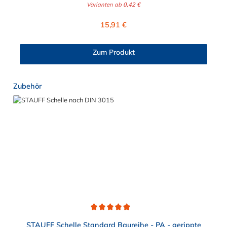
Varianten ab
0,42 €
Regulärer Preis:
15,91 €
Zum Produkt
Produktgalerie überspringen
Zubehör
Durchschnittliche Bewertung von 4.9 von 5 Sternen
STAUFF Schelle Standard Baureihe - PA - gerippte