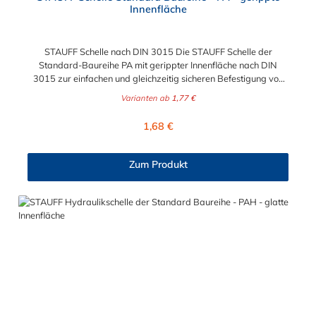
Innenfläche
STAUFF Schelle nach DIN 3015 Die STAUFF Schelle der
Standard-Baureihe PA mit gerippter Innenfläche nach DIN
3015 zur einfachen und gleichzeitig sicheren Befestigung von
Rohren, Schläuchen, Kabeln und anderen Bauteilen. Passende
Varianten ab
1,77 €
Schrauben für die STAUFF Schelle: Baugröße
Sechskantschraube mit Deckplatte Inbusschraube ohne
Regulärer Preis:
1,68 €
Deckplatte 1 M6 x 30 M6 x 20 1a M6 x 30 M6 x 20 2 M6 x 35
M6 x 25 3 M6 x 40 M6 x 30 4 M6 x 45 M6 x 35 5 M6 x 60 M6 x
50 6 M6 x 70 M6 x 60 7 M6 x 100 M6 x 90 8 M6 x 125 M6 x
Zum Produkt
110