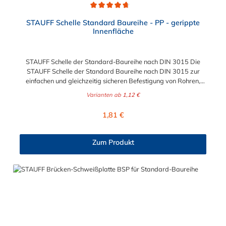
Durchschnittliche Bewertung von 4.8 von 5 Sternen
STAUFF Schelle Standard Baureihe - PP - gerippte
Innenfläche
STAUFF Schelle der Standard-Baureihe nach DIN 3015 Die
STAUFF Schelle der Standard Baureihe nach DIN 3015 zur
einfachen und gleichzeitig sicheren Befestigung von Rohren,
Schläuchen, Kabeln und anderen Bauteilen. Das Material der
Varianten ab
1,12 €
STAUFF Schelle nach DIN 3015 ist Polypropylen (PP). Passende
Schrauben: Baugröße Sechskantschraube mit Deckplatte
Regulärer Preis:
1,81 €
Inbusschraube ohne Deckplatte 1 M6 x 30 M6 x 20 1a M6 x 30
M6 x 20 2 M6 x 35 M6 x 25 3 M6 x 40 M6 x 30 4 M6 x 45 M6 x
35 5 M6 x 60 M6 x 50 6 M6 x 70 M6 x 60 7 M6 x 100 M6 x 90
Zum Produkt
8 M6 x 125 M6 x 110