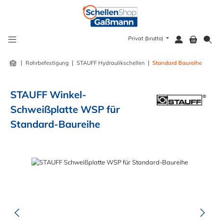
alt springen
Privat (brutto)
|
|
|
Rohrbefestigung
STAUFF Hydraulikschellen
Standard Baureihe
STAUFF Winkel-
Schweißplatte WSP für
Standard-Baureihe
Bildergalerie überspringen