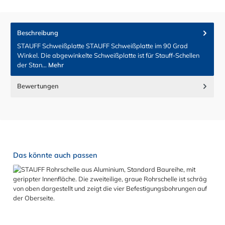
Beschreibung
STAUFF Schweißplatte STAUFF Schweißplatte im 90 Grad
Winkel. Die abgewinkelte Schweißplatte ist für Stauff-Schellen
der Stan…
Mehr
Bewertungen
Produktgalerie überspringen
Das könnte auch passen