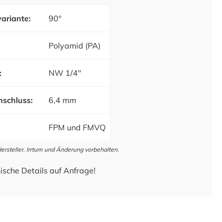
ariante:
90°
Polyamid (PA)
:
NW 1/4"
schluss:
6,4 mm
FPM und FMVQ
steller. Irrtum und Änderung vorbehalten.
ische Details auf Anfrage!