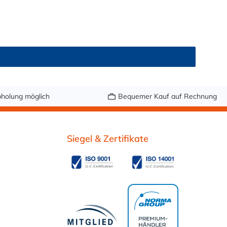
luss (Außendurchmesser des Anschlussstutzen)
hmesser des Anschlussstutzen)
holung möglich
Bequemer Kauf auf Rechnung
Siegel & Zertifikate