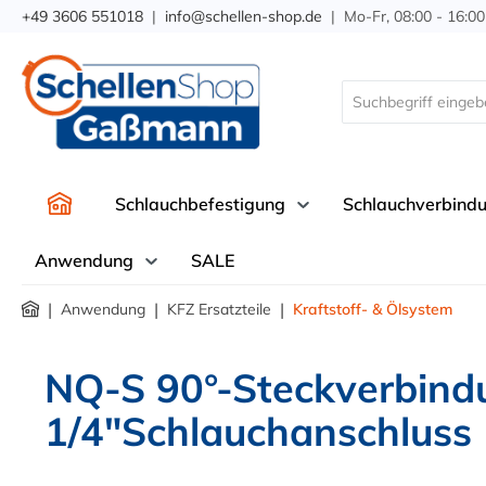
+49 3606 551018
|
info@schellen-shop.de
| Mo-Fr, 08:00 - 16:00
springen
Zur Hauptnavigation springen
Schlauchbefestigung
Schlauchverbind
Anwendung
SALE
|
|
|
Anwendung
KFZ Ersatzteile
Kraftstoff- & Ölsystem
NQ-S 90°-Steckverbind
1/4"Schlauchanschluss