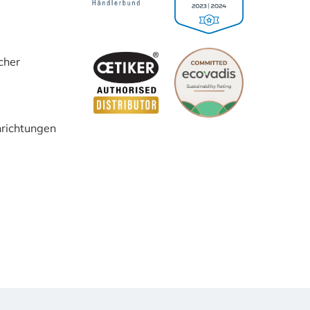
cher
inrichtungen