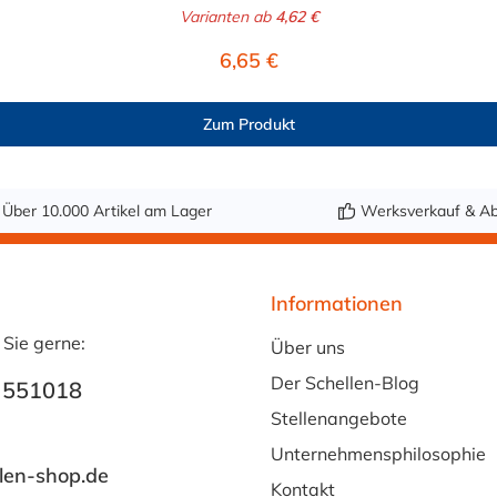
ssung 9,0 x 15,0 mm: passt für 9 mm Benzinschlauchansch
Varianten ab
4,62 €
sst für 11 und 12 mm Benzinschlauchanschluss (Außendurc
Regulärer Preis:
6,65 €
Zum Produkt
Über 10.000 Artikel am Lager
Werksverkauf & Ab
Informationen
 Sie gerne:
Über uns
Der Schellen-Blog
 551018
Stellenangebote
Unternehmensphilosophie
len-shop.de
Kontakt