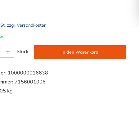
wSt. zzgl. Versandkosten
ar.
Gib den gewünschten Wert ein oder benutze die Schaltflächen um die Anzahl zu e
Stück
In den Warenkorb
er:
1000000016638
ummer:
7156001006
05 kg