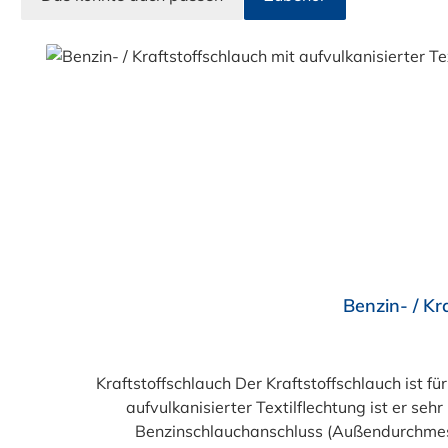
Produktgalerie überspringen
Durchschnittliche Bewertung von 5 von 5 Sternen
Benzin- / Kr
Kraftstoffschlauch Der Kraftstoffschlauch ist f
aufvulkanisierter Textilflechtung ist er 
Benzinschlauchanschluss (Außendurchmes