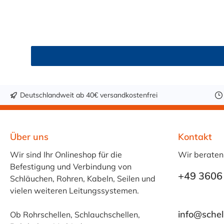
(Außendurchmesser des Anschlussstutzen)Abme
Abmessung 11,0 x 17,0 mm: pa
Deutschlandweit ab 40€ versandkostenfrei
Über uns
Kontakt
Wir sind Ihr Onlineshop für die
Wir beraten
Befestigung und Verbindung von
+49 3606
Schläuchen, Rohren, Kabeln, Seilen und
vielen weiteren Leitungssystemen.
info@schel
Ob Rohrschellen, Schlauchschellen,