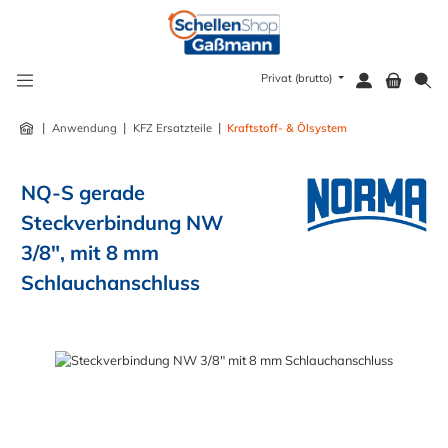
alt springen
Privat (brutto)
|
|
|
Anwendung
KFZ Ersatzteile
Kraftstoff- & Ölsystem
NQ-S gerade
Steckverbindung NW
3/8", mit 8 mm
Schlauchanschluss
Bildergalerie überspringen