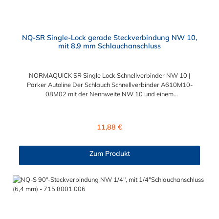
NQ-SR Single-Lock gerade Steckverbindung NW 10,
mit 8,9 mm Schlauchanschluss
NORMAQUICK SR Single Lock Schnellverbinder NW 10 |
Parker Autoline Der Schlauch Schnellverbinder A610M10-
08M02 mit der Nennweite NW 10 und einem
Schlauchanschluss für 8,9 mm Schlauchinnendurchmesser. Der
Schlauch Schnellverbinder A610M10-08M02 kann mit einem
SAE-Stutzen (J2044) mit einem Außendurchmesser von 10,0
Regulärer Preis:
11,88 €
mm verbunden werden. Im Inneren des Steckverbinder
befinden sich zwei Dichtringe, einer aus FKM und einer FVMQ.
Die Schlauch-Schnellverbinder der Serie NORMAQUICK SR
Zum Produkt
Single Lock entspricht der ehemaligen Produktreihe Parker
Autoline.