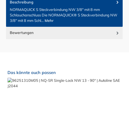
Beschreibung
NORMAQUICK S Steckverbindung NW 3/8" mit 8 mm
Schlauchanschluss Die NORMAQUICK® S Steckverbindung NW
3/8" mit 8 mm Schl…
Mehr
Bewertungen
Produktgalerie überspringen
Das könnte auch passen