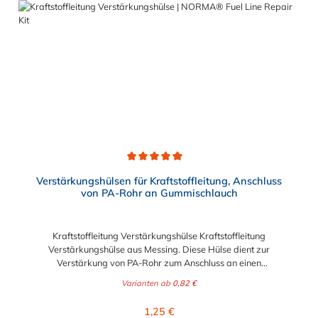
das An- und Ablegen der Kraftstoffleitung sowie die
Längenanpassung der Kraftstoffleitung. Die Steckverbindung
hat eine große Beständigkeit gegen Betriebsdruck.
NORMAQUICK® S verbindet sowohl Leitung mit Leitung, als
auch Leitung mit Aggregat.
Durchschnittliche Bewertung von 5 von 5 Sternen
Verstärkungshülsen für Kraftstoffleitung, Anschluss
von PA-Rohr an Gummischlauch
Kraftstoffleitung Verstärkungshülse Kraftstoffleitung
Verstärkungshülse aus Messing. Diese Hülse dient zur
Verstärkung von PA-Rohr zum Anschluss an einen
Kraftststoffschlauch aus Gummi. Abgerundete Kanten
Varianten ab
0,82 €
ermöglichen ein leichtes Aufschieben des Schlauches auf die
Kraftstoffleitung Verstärkungshülse. Die Wölbungen sorgen für
Regulärer Preis:
1,25 €
eine korrekte und sichere Positionierung der Schelle. Sie