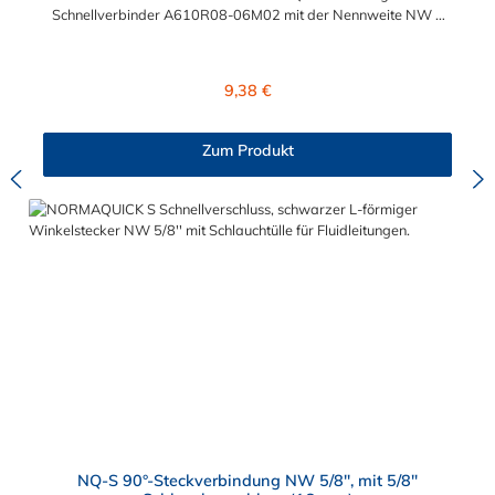
Schnellverbinder A610R08-06M02 mit der Nennweite NW 8
und einem Schlauchanschluss für 7,0 mm
Schlauchinnendurchmesser. Der A610R08-06M02 kann mit
einem SAE-Stutzen (J2044) mit einem Außendurchmesser von
Regulärer Preis:
9,38 €
8,0 mm verbunden werden. Im Inneren des Steckverbinder
befinden sich zwei Dichtringe, einer aus FKM und einer FVMQ.
Die Serie NORMAQUICK SR Single-Lock entspricht der
Zum Produkt
ehemaligen Produktreihe Parker Autoline.
NQ-S 90°-Steckverbindung NW 5/8", mit 5/8"