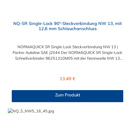
NQ-SR Single-Lock 90°-Steckverbindung NW 13, mit
12,6 mm Schlauchanschluss
NORMAQUICK SR Single-Lock Steckverbindung NW 13 |
Parker Autoline SAE J2044 Der NORMAQUICK SR Single-Lock
Schnellverbinder 96251310M05 mit der Nennweite NW 13
und einem Schlauchanschluss für 12,6 mm
Schlauchinnendurchmesser. Der 96251310M05 kann mit
einem SAE-Stutzen (J2044) mit einem Außendurchmesser von
Regulärer Preis:
13,49 €
13,0 mm verbunden werden. Im Inneren des Steckverbinder
Parker Autoline SAE J2044 befinden sich zwei Dichtringe aus
verschiedenen Materialien: FKM FVMQ Die Serie
Zum Produkt
NORMAQUICK SR Single-Lock entspricht der ehemaligen
Produktreihe Parker Autoline. Diese Parker Autoline SAE J2044
Steckverbindung hat einen Winkel von 90°.