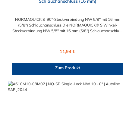
Schlauchanschluss (16 mm)
NORMAQUICK S 90°-Steckverbindung NW 5/8" mit 16 mm
(5/8") Schlauchanschluss Die NORMAQUICK® S Winkel-
Steckverbindung NW 5/8" mit 16 mm (5/8") Schlauchanschluss
ist für den Einsatz in der Automobiltechnik konzipiert. Die
Steckverbindung besteht aus Kunststoff (Polyamid 6 und 12, mit
einem Glasfaseranteil zwischen 20 % und 50 %) und ist zum
Regulärer Preis:
11,94 €
Anschluss von medienführenden Leitungen geeignet.
NORMAQUICK® S 90°-Steckverbindung ist eine schnelle und
einfache Möglichkeit, Linien mit Linien sowie Linien mit Einheiten
Zum Produkt
zu verbinden. Es ist die perfekte Lösung für Kraftstoffleitungen,
Ölleitungen und mehr. Mit NORMAQUICK® können Sie Ihre
Leitung schnell und einfach, werkzeuglos mit einer anderen
Leitung oder einem Aggregat verbinden.