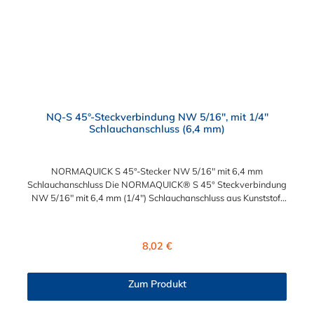
NQ-S 45°-Steckverbindung NW 5/16", mit 1/4"
Schlauchanschluss (6,4 mm)
NORMAQUICK S 45°-Stecker NW 5/16" mit 6,4 mm
Schlauchanschluss Die NORMAQUICK® S 45° Steckverbindung
NW 5/16" mit 6,4 mm (1/4") Schlauchanschluss aus Kunststoff
(Polyamid 6 und 12 mit einem Glasfaseranteil zwischen 20%
und 50%) erleichtert das An- und Ablegen der Kraftstoffleitung
sowie die Längenanpassung der Kraftstoffleitung. Die
Regulärer Preis:
8,02 €
Steckverbindung hat eine große Beständigkeit gegen
Betriebsdruck. Diese montagefreundlichen NORMAQUICK®
S 45° Steckverbindung NW 5/16" mit 6,4 mm (1/4")
Zum Produkt
Schlauchanschluss eignen sich ideal zum Anschluss von
medienführenden Leitungen und lassen sich ohne Werkzeug