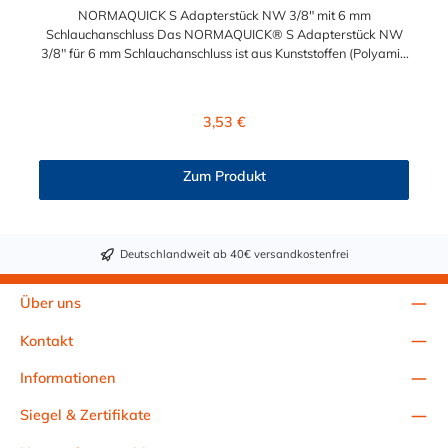
NORMAQUICK S Adapterstück NW 3/8" mit 6 mm
Schlauchanschluss Das NORMAQUICK® S Adapterstück NW
3/8" für 6 mm Schlauchanschluss ist aus Kunststoffen (Polyamid
6 und 12 mit einem Glasfaseranteil zwischen 20% und 50%)
gefertigt und eignet sich zum sicheren Verbinden von
unterschiedlichen medienführenden Leitungen im Fahrzeugbau.
Regulärer Preis:
3,53 €
Das Adapterstück NW 3/8" für 6 mm Schlauchanschluss wurde
in erster Linie für Anwendungen im Bereich Kraftstoff entwickelt.
NORMAQUICK® S verbindet sowohl Leitung mit Leitung, als
Zum Produkt
auch Leitung mit Aggregat: Verbindung von Kraftstoffleitungen,
Entlüftungsleitungen, Ölkühlerleitungen, Unterdruck-
Steuerleitungen.
Deutschlandweit ab 40€ versandkostenfrei
Über uns
Kontakt
Informationen
Siegel & Zertifikate