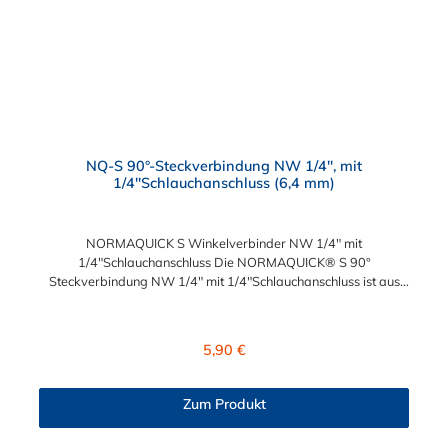
NQ-S 90°-Steckverbindung NW 1/4", mit
1/4"Schlauchanschluss (6,4 mm)
NORMAQUICK S Winkelverbinder NW 1/4" mit
1/4"Schlauchanschluss Die NORMAQUICK® S 90°
Steckverbindung NW 1/4" mit 1/4"Schlauchanschluss ist aus
robusten Kunststoff, bestehend aus Polyamid 6 und 12 mit
einem Glasfaseranteil zwischen 20% und 50%, hergestellt.
NORMAQUICK® S 90° Steckverbindung NW 1/4" mit
Regulärer Preis:
5,90 €
1/4"Schlauchanschluss ist eine patentierte Technologie, die den
Anschluss von Kraftstoffleitungen, Entlüftungsleitungen,
Ölkühlerleitungen und Vakuumsteuerleitungen ermöglicht. Diese
Zum Produkt
Verbindung ist reversibel und kann ohne vorheriges Ablassen
des Kraftstoffs getrennt werden. NORMAQUICK® S erleichtert