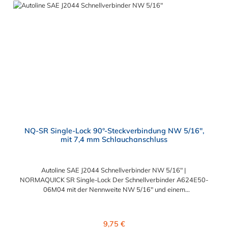
schnell montieren.
NQ-SR Single-Lock 90°-Steckverbindung NW 5/16",
mit 7,4 mm Schlauchanschluss
Autoline SAE J2044 Schnellverbinder NW 5/16" |
NORMAQUICK SR Single-Lock Der Schnellverbinder A624E50-
06M04 mit der Nennweite NW 5/16" und einem
Schlauchanschluss für 7,4 mm Schlauchinnendurchmesser.
Der A624E50-06M04 kann mit einem SAE-Stutzen (J2044) mit
einem Außendurchmesser von 7,89 mm verbunden werden. Im
Regulärer Preis:
9,75 €
Inneren des Autoline SAE J2044 Schnellverbinder NW 5/16"