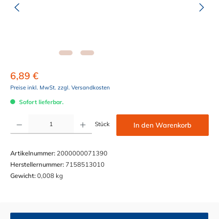
6,89 €
Preise inkl. MwSt. zzgl. Versandkosten
Sofort lieferbar.
Produkt Anzahl: Gib den gewünschten Wert ein oder benutze die Schaltflächen um die Anzahl z
Stück
In den Warenkorb
Artikelnummer:
2000000071390
Herstellernummer:
7158513010
Gewicht:
0,008 kg