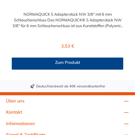
NORMAQUICK S Adapterstück NW 3/8" mit 6 mm
Schlauchanschluss Das NORMAQUICK® S Adapterstück NW
3/8" für 6 mm Schlauchanschluss ist aus Kunststoffen (Polyamid
6 und 12 mit einem Glasfaseranteil zwischen 20% und 50%)
gefertigt und eignet sich zum sicheren Verbinden von
unterschiedlichen medienführenden Leitungen im Fahrzeugbau.
Regulärer Preis:
3,53 €
Das Adapterstück NW 3/8" für 6 mm Schlauchanschluss wurde
in erster Linie für Anwendungen im Bereich Kraftstoff entwickelt.
NORMAQUICK® S verbindet sowohl Leitung mit Leitung, als
Zum Produkt
auch Leitung mit Aggregat: Verbindung von Kraftstoffleitungen,
Entlüftungsleitungen, Ölkühlerleitungen, Unterdruck-
Steuerleitungen.
Deutschlandweit ab 40€ versandkostenfrei
Über uns
Kontakt
Informationen
Siegel & Zertifikate