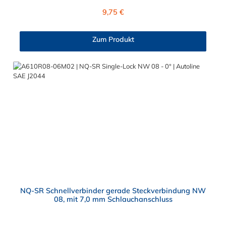
einem Außendurchmesser von 7,89 mm verbunden werden. Im
Regulärer Preis:
9,75 €
Inneren des Autoline SAE J2044 Schnellverbinder NW 5/16"
befinden sich zwei Dichtringe, hergestellt aus FKM und FVMQ.
Die Serie NORMAQUICK SR Single-Lock entspricht der
Zum Produkt
ehemaligen Produktreihe Parker Autoline.
NQ-SR Schnellverbinder gerade Steckverbindung NW
08, mit 7,0 mm Schlauchanschluss