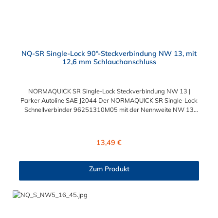
NQ-SR Single-Lock 90°-Steckverbindung NW 13, mit
12,6 mm Schlauchanschluss
NORMAQUICK SR Single-Lock Steckverbindung NW 13 |
Parker Autoline SAE J2044 Der NORMAQUICK SR Single-Lock
Schnellverbinder 96251310M05 mit der Nennweite NW 13
und einem Schlauchanschluss für 12,6 mm
Schlauchinnendurchmesser. Der 96251310M05 kann mit
einem SAE-Stutzen (J2044) mit einem Außendurchmesser von
Regulärer Preis:
13,49 €
13,0 mm verbunden werden. Im Inneren des Steckverbinder
Parker Autoline SAE J2044 befinden sich zwei Dichtringe aus
verschiedenen Materialien: FKM FVMQ Die Serie
Zum Produkt
NORMAQUICK SR Single-Lock entspricht der ehemaligen
Produktreihe Parker Autoline. Diese Parker Autoline SAE J2044
Steckverbindung hat einen Winkel von 90°.