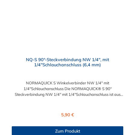
NQ-S 90°-Steckverbindung NW 1/4", mit
1/4"Schlauchanschluss (6,4 mm)
NORMAQUICK S Winkelverbinder NW 1/4" mit
1/4"Schlauchanschluss Die NORMAQUICK® S 90°
Steckverbindung NW 1/4" mit 1/4"Schlauchanschluss ist aus
robusten Kunststoff, bestehend aus Polyamid 6 und 12 mit
einem Glasfaseranteil zwischen 20% und 50%, hergestellt.
NORMAQUICK® S 90° Steckverbindung NW 1/4" mit
Regulärer Preis:
5,90 €
1/4"Schlauchanschluss ist eine patentierte Technologie, die den
Anschluss von Kraftstoffleitungen, Entlüftungsleitungen,
Ölkühlerleitungen und Vakuumsteuerleitungen ermöglicht. Diese
Zum Produkt
Verbindung ist reversibel und kann ohne vorheriges Ablassen