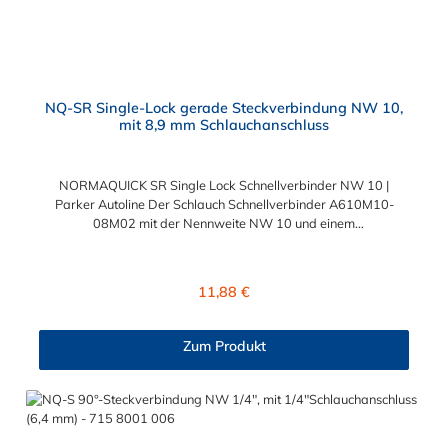
NQ-SR Single-Lock gerade Steckverbindung NW 10,
mit 8,9 mm Schlauchanschluss
NORMAQUICK SR Single Lock Schnellverbinder NW 10 |
Parker Autoline Der Schlauch Schnellverbinder A610M10-
08M02 mit der Nennweite NW 10 und einem
Schlauchanschluss für 8,9 mm Schlauchinnendurchmesser. Der
Schlauch Schnellverbinder A610M10-08M02 kann mit einem
SAE-Stutzen (J2044) mit einem Außendurchmesser von 10,0
Regulärer Preis:
11,88 €
mm verbunden werden. Im Inneren des Steckverbinder
befinden sich zwei Dichtringe, einer aus FKM und einer FVMQ.
Die Schlauch-Schnellverbinder der Serie NORMAQUICK SR
Zum Produkt
Single Lock entspricht der ehemaligen Produktreihe Parker
Autoline.