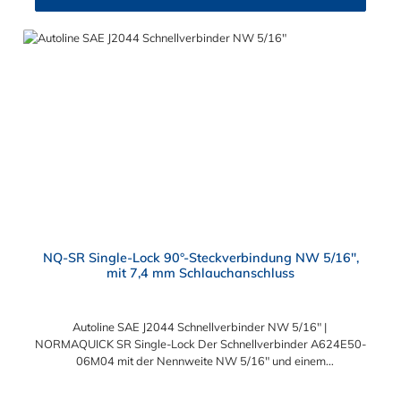
medienführenden Leitungen und lassen sich ohne Werkzeug
schnell montieren.
NQ-SR Single-Lock 90°-Steckverbindung NW 5/16",
mit 7,4 mm Schlauchanschluss
Autoline SAE J2044 Schnellverbinder NW 5/16" |
NORMAQUICK SR Single-Lock Der Schnellverbinder A624E50-
06M04 mit der Nennweite NW 5/16" und einem
Schlauchanschluss für 7,4 mm Schlauchinnendurchmesser.
Der A624E50-06M04 kann mit einem SAE-Stutzen (J2044) mit