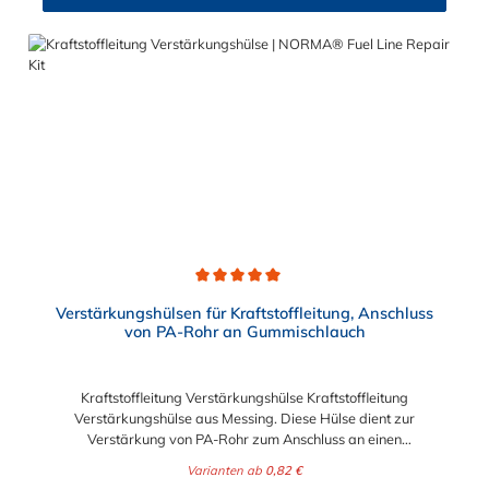
des Kraftstoffs getrennt werden. NORMAQUICK® S erleichtert
das An- und Ablegen der Kraftstoffleitung sowie die
Längenanpassung der Kraftstoffleitung. Die Steckverbindung
hat eine große Beständigkeit gegen Betriebsdruck.
NORMAQUICK® S verbindet sowohl Leitung mit Leitung, als
auch Leitung mit Aggregat.
Durchschnittliche Bewertung von 5 von 5 Sternen
Verstärkungshülsen für Kraftstoffleitung, Anschluss
von PA-Rohr an Gummischlauch
Kraftstoffleitung Verstärkungshülse Kraftstoffleitung
Verstärkungshülse aus Messing. Diese Hülse dient zur
Verstärkung von PA-Rohr zum Anschluss an einen
Kraftststoffschlauch aus Gummi. Abgerundete Kanten
Varianten ab
0,82 €
ermöglichen ein leichtes Aufschieben des Schlauches auf die