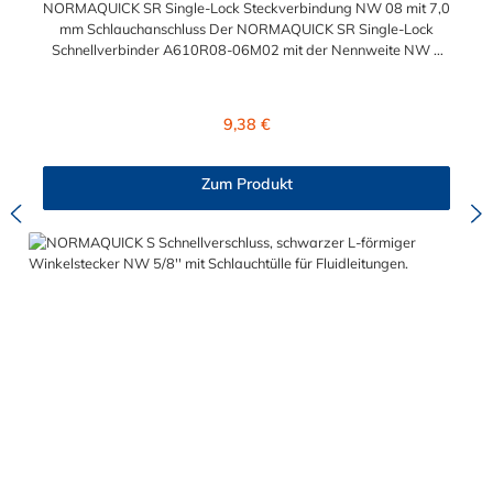
NORMAQUICK SR Single-Lock Steckverbindung NW 08 mit 7,0
mm Schlauchanschluss Der NORMAQUICK SR Single-Lock
Schnellverbinder A610R08-06M02 mit der Nennweite NW 8
und einem Schlauchanschluss für 7,0 mm
Schlauchinnendurchmesser. Der A610R08-06M02 kann mit
einem SAE-Stutzen (J2044) mit einem Außendurchmesser von
Regulärer Preis:
9,38 €
8,0 mm verbunden werden. Im Inneren des Steckverbinder
befinden sich zwei Dichtringe, einer aus FKM und einer FVMQ.
Die Serie NORMAQUICK SR Single-Lock entspricht der
Zum Produkt
ehemaligen Produktreihe Parker Autoline.