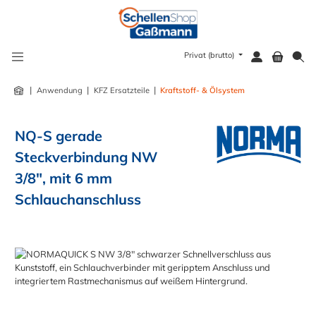
alt springen
Privat (brutto)
|
|
|
Anwendung
KFZ Ersatzteile
Kraftstoff- & Ölsystem
NQ-S gerade
Steckverbindung NW
3/8", mit 6 mm
Schlauchanschluss
Bildergalerie überspringen