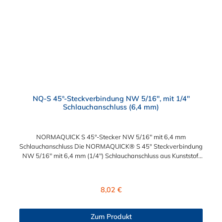
NQ-S 45°-Steckverbindung NW 5/16", mit 1/4"
Schlauchanschluss (6,4 mm)
NORMAQUICK S 45°-Stecker NW 5/16" mit 6,4 mm
Schlauchanschluss Die NORMAQUICK® S 45° Steckverbindung
NW 5/16" mit 6,4 mm (1/4") Schlauchanschluss aus Kunststoff
(Polyamid 6 und 12 mit einem Glasfaseranteil zwischen 20%
und 50%) erleichtert das An- und Ablegen der Kraftstoffleitung
sowie die Längenanpassung der Kraftstoffleitung. Die
Regulärer Preis:
8,02 €
Steckverbindung hat eine große Beständigkeit gegen
Betriebsdruck. Diese montagefreundlichen NORMAQUICK®
S 45° Steckverbindung NW 5/16" mit 6,4 mm (1/4")
Zum Produkt
Schlauchanschluss eignen sich ideal zum Anschluss von