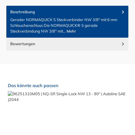
Beschreibung
Gerader NORMAQUICK S Steckverbinder NW 3/8" mit 6 mm
Schlauchanschluss Die NORMAQUICK® S gerade
Steckverbindung NW 3/8" mit…
Mehr
Bewertungen
Produktgalerie überspringen
Das könnte auch passen