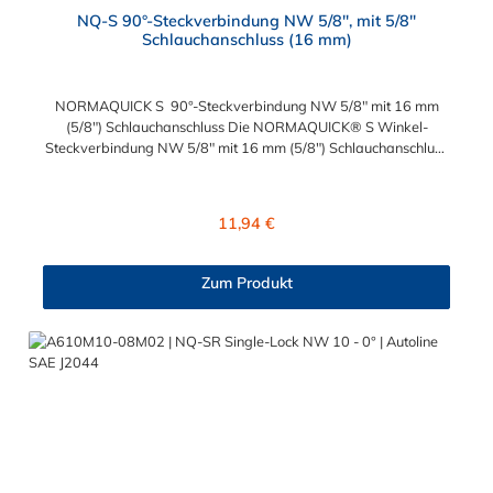
NQ-S 90°-Steckverbindung NW 5/8", mit 5/8"
Schlauchanschluss (16 mm)
NORMAQUICK S 90°-Steckverbindung NW 5/8" mit 16 mm
(5/8") Schlauchanschluss Die NORMAQUICK® S Winkel-
Steckverbindung NW 5/8" mit 16 mm (5/8") Schlauchanschluss
ist für den Einsatz in der Automobiltechnik konzipiert. Die
Steckverbindung besteht aus Kunststoff (Polyamid 6 und 12, mit
einem Glasfaseranteil zwischen 20 % und 50 %) und ist zum
Regulärer Preis:
11,94 €
Anschluss von medienführenden Leitungen geeignet.
NORMAQUICK® S 90°-Steckverbindung ist eine schnelle und
einfache Möglichkeit, Linien mit Linien sowie Linien mit Einheiten
Zum Produkt
zu verbinden. Es ist die perfekte Lösung für Kraftstoffleitungen,
Ölleitungen und mehr. Mit NORMAQUICK® können Sie Ihre
Leitung schnell und einfach, werkzeuglos mit einer anderen
Leitung oder einem Aggregat verbinden.