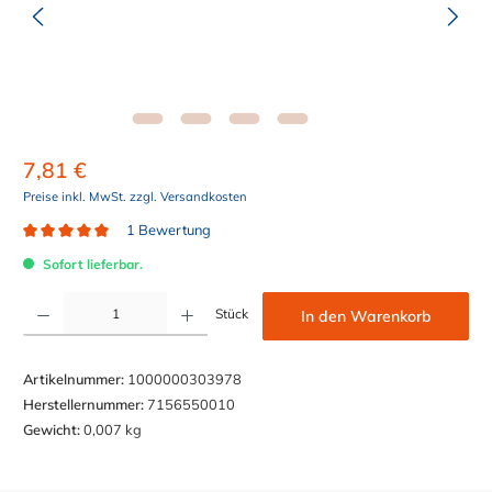
7,81 €
Preise inkl. MwSt. zzgl. Versandkosten
1 Bewertung
Durchschnittliche Bewertung von 5 von 5 Sternen
Sofort lieferbar.
Produkt Anzahl: Gib den gewünschten Wert ein oder benutze die Schaltflächen um die Anzahl z
Stück
In den Warenkorb
Artikelnummer:
1000000303978
Herstellernummer:
7156550010
Gewicht:
0,007 kg