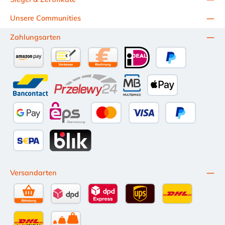
Unsere Communities
Zahlungsarten
Amazon Pay
Vorkasse per Überweisung
Kauf auf Rechnung (10 Tage Netto)
iDEAL
PayPal
Bancontact
Przelewy24
Multibanco
Apple Pay
Google Pay
eps
Kredit- oder Debitkarte
Später Bezahl
SEPA Lastschrift
BLIK
Versandarten
Selbstabholung
DPD Standardversand
DPD Expressversand - 12 Uhr
UPS Standard International
DHL Standardv