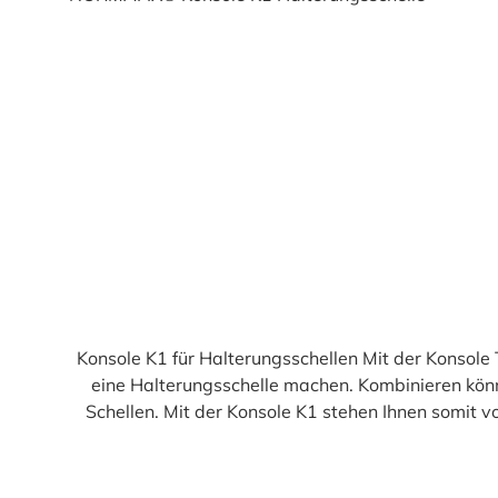
Durchschnittliche Bewertung von 5 von 5 Sternen
Konsole K1 für Halterungsschellen Mit der Konsole
eine Halterungsschelle machen. Kombinieren könn
Schellen. Mit der Konsole K1 stehen Ihnen somit 
Ihren Wünschen erstellen können. Wie ge