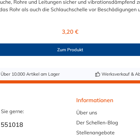
uche, Rohre und Leitungen sicher und vibrationsdämpfend zu
as Rohr als auch die Schlauchschelle vor Beschädigungen 
en von 9, 12, 15, 20, 25 und 30 mm erhältlich und lässt sich 
und Rohrbefestigungen Wahlweise aus EPDM
Regulärer Preis:
3,20 €
 einfach zu verarbeiten Vibrationsdämpfend und
 Breite: Klemmstärke (innere Höhe) = 1,5 mm20, 25 und 30 
Zum Produkt
Über 10.000 Artikel am Lager
Werksverkauf & Ab
enmontagen und anspruchsvolle Anwendungen im Innen- un
Informationen
 Sie gerne:
Über uns
Der Schellen-Blog
 551018
Stellenangebote