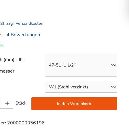
wSt. zzgl. Versandkosten
4 Bewertungen
liche Bewertung von 5 von 5 Sternen
ar.
 (mm) - Ihr
auswählen
messer
swählen
Gib den gewünschten Wert ein oder benutze die Schaltflächen um die Anzahl zu e
Stück
In den Warenkorb
er:
2000000056196