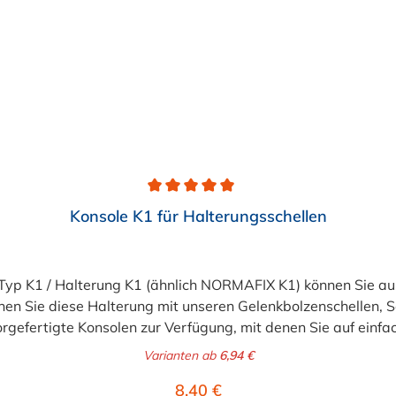
Konsole K1 für Halterungsschellen
 Typ K1 / Halterung K1 (ähnlich NORMAFIX K1) können Sie aus
en Sie diese Halterung mit unseren Gelenkbolzenschellen, S
vorgefertigte Konsolen zur Verfügung, mit denen Sie auf einf
he ich vor? Sie öffnen die Standardschelle und führen das B
Varianten ab
6,94 €
Regulärer Preis:
8,40 €