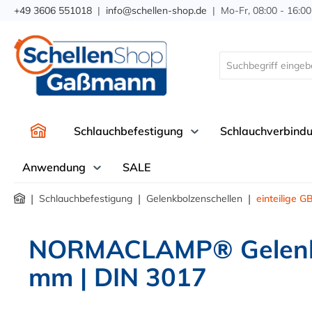
+49 3606 551018
|
info@schellen-shop.de
| Mo-Fr, 08:00 - 16:00
springen
Zur Hauptnavigation springen
Schlauchbefestigung
Schlauchverbind
Anwendung
SALE
|
|
|
Schlauchbefestigung
Gelenkbolzenschellen
einteilige G
NORMACLAMP® Gelenkbo
mm | DIN 3017