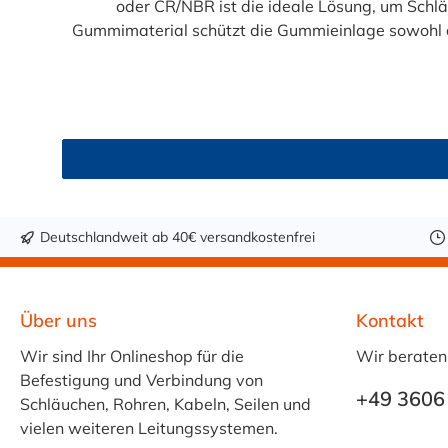
oder CR/NBR ist die ideale Lösung, um Schlä
Gummimaterial schützt die Gummieinlage sowohl d
Montage. Die Meterware ist in verschiedenen Breit
Industrieanwendungen und den Anlagenbau. Produktmerkmale: C-Profil Gummierung für Schlauchschellen 
(witterungsbeständig) oder CR/NBR (öl- und kraftstoffbeständig) Meterware – flexibel anpassbar und
geräuschmindernd Schützt Schläuche und Leitungen vor Abrieb und Beschädigung Erhältlich in 6 Breiten: 9 mm, 12 mm, 15 mm, 20 mm, 25 mm, 30 mmKlemmmaß
variiert je nach Bandbreite:9, 12, und 15 mm
Temperaturbeständig und langlebig Anwendungsbereiche: Die C-Profil Gummierung eignet sich optimal für: Schlauchschellen und Rohrschellen Maschinen- und
Anlagenbau Fahrzeug- und Motorrauminstallationen Industrie-, Sanitär- und Heizanwendungen Elektro- und Leitungsführungssysteme Materialvarianten im
Überblick:: EPDM: hervorragende Witterungs-, UV- und Ozonbeständigkeit, ideal für den Außenbereich. CR/NBR: hohe Öl-, Kraftstoff- und Alterungsbeständigkeit,
Deutschlandweit ab 40€ versandkostenfrei
ideal für industrielle Anwendungen. Diese C-Profil Gummierung bietet maximale Flexibilität, Schutz und Langlebigkeit – die perfekte Ergänzung für professionelle
Schlauchschell
Über uns
Kontakt
Wir sind Ihr Onlineshop für die
Wir beraten
Befestigung und Verbindung von
+49 3606
Schläuchen, Rohren, Kabeln, Seilen und
vielen weiteren Leitungssystemen.