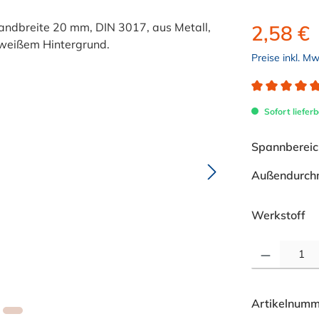
2,58 €
Preise inkl. M
Durchschnitt
Sofort lieferb
Spannbereich
Außendurch
au
Werkstoff
Produkt Anzahl: 
Artikelnumm