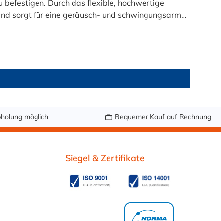
 befestigen. Durch das flexible, hochwertige
und sorgt für eine geräusch- und schwingungsarme
individuell zuschneiden – perfekt für Werkstätten,
mm Breite: Klemmstärke (innere Höhe) = 2,8 mm
holung möglich
Bequemer Kauf auf Rechnung
d Außenbereich.
Siegel & Zertifikate