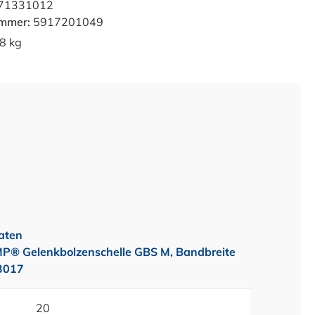
71331012
ummer:
5917201049
8 kg
aten
 Gelenkbolzenschelle GBS M, Bandbreite
3017
e
20