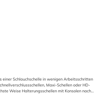
 einer Schlauchschelle in wenigen Arbeitsschritten
chnellverschlussschellen, Maxi-Schellen oder HD-
achste Weise Halterungsschellen mit Konsolen nach
and durch die Konsolenschlitze – Fertig.