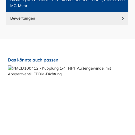
MC.
Mehr
Bewertungen
Produktgalerie überspringen
Das könnte auch passen