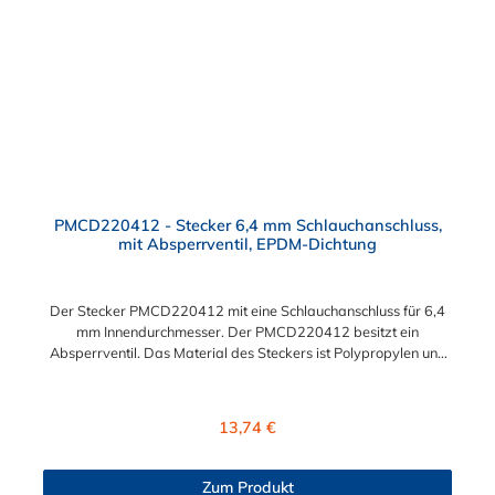
PMCD220412 - Stecker 6,4 mm Schlauchanschluss,
mit Absperrventil, EPDM-Dichtung
Der Stecker PMCD220412 mit eine Schlauchanschluss für 6,4
mm Innendurchmesser. Der PMCD220412 besitzt ein
Absperrventil. Das Material des Steckers ist Polypropylen und
der Dichtring ist aus EPDM. Das Verbindungsstück zur
Kupplung mit dem O-Ring, hat ein Maß von ≈ 7,9 mm. Sie
können diesen Stecker mit allen Kupplungen der PMC-, PMC12-
Regulärer Preis:
13,74 €
und MC- Serie kombinieren.
Zum Produkt