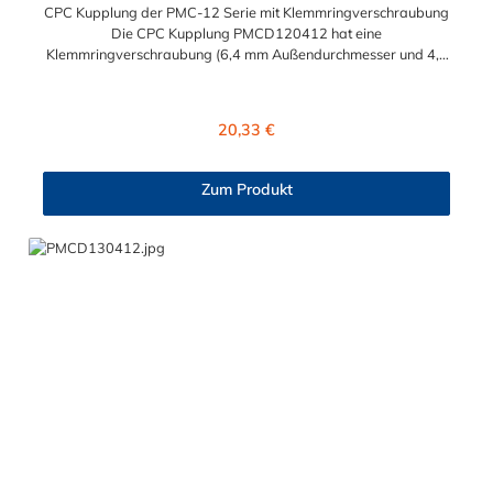
CPC Kupplung der PMC-12 Serie mit Klemmringverschraubung
Die CPC Kupplung PMCD120412 hat eine
Klemmringverschraubung (6,4 mm Außendurchmesser und 4,3
mm Innendurchmesser). Die PMCD120412 besitzt ein
Absperrventil, jedoch eine Überwurfmutter zur Plattenmontage.
Das Material der Kupplung ist Polypropylen und der Dichtring
Regulärer Preis:
20,33 €
ist aus EPDM. Das Verbindungsstück zum Stecker hat ein
Innenmaß von ≈ 7,9 mm. Sie können diese Kupplung mit allen
Steckern der PMC-, PMC12- und MC- Serie kombinieren.
Zum Produkt