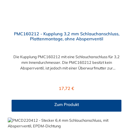
PMC160212 - Kupplung 3,2 mm Schlauchanschluss,
Plattenmontage, ohne Absperrventil
Die Kupplung PMC160212 mit eine Schlauchanschluss für 3,2
mm Innendurchmesser. Die PMC160212 besitzt kein
Absperrventil, ist jedoch mit einer Überwurfmutter zur
Plattenmontage ausgestattet. Das Material der Kupplung ist
Polypropylen. Das Verbindungsstück zum Stecker, hat ein
Innenmaß von ≈ 7,9 mm. Sie können diese Kupplung mit allen
Regulärer Preis:
17,72 €
Steckern der PMC-, PMC12- und MC- Serie kombinieren.
Zum Produkt