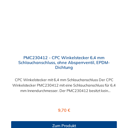
PMC230412 - CPC Winkelstecker 6,4 mm
Schlauchanschluss, ohne Absperrventil, EPDM-
Dichtung
CPC Winkelstecker mit 6,4 mm Schlauchanschluss Der CPC
Winkelstecker PMC230412 mit eine Schlauchanschluss für 6,4
mm Innendurchmesser. Der PMC230412 besitzt kein
Absperrventil. Das Material des Winkelsteckers ist
Polypropylen und der Dichtring ist aus EPDM. Das
Verbindungsstück zur CPC Kupplung mit dem O-Ring, hat ein
Regulärer Preis:
9,70 €
Maß von ≈ 7,9 mm. Sie können diesen Winkelstecker mit allen
Kupplungen der PMC-, PMC12- und MC- Serie kombinieren.
Zum Produkt