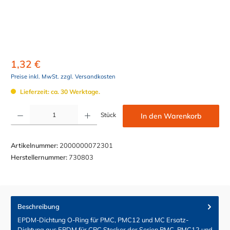
1,32 €
Preise inkl. MwSt. zzgl. Versandkosten
Lieferzeit: ca. 30 Werktage.
Produkt Anzahl: Gib den gewünschten Wert ein oder benutze die Schaltflächen um die Anzahl z
Stück
In den Warenkorb
Artikelnummer:
2000000072301
Herstellernummer:
730803
Beschreibung
EPDM-Dichtung O-Ring für PMC, PMC12 und MC Ersatz-
Dichtung aus EPDM für CPC Stecker der Serien PMC, PMC12 und