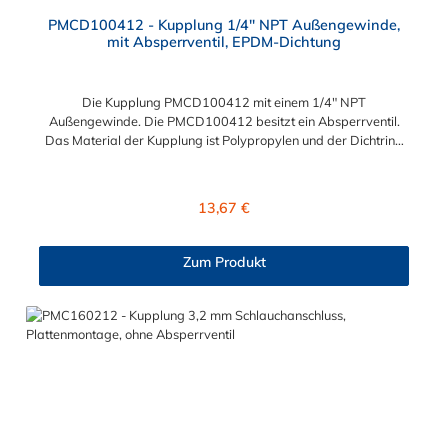
PMCD100412 - Kupplung 1/4" NPT Außengewinde,
mit Absperrventil, EPDM-Dichtung
Die Kupplung PMCD100412 mit einem 1/4" NPT
Außengewinde. Die PMCD100412 besitzt ein Absperrventil.
Das Material der Kupplung ist Polypropylen und der Dichtring
ist aus EPDM. Das Verbindungsstück zum Stecker hat ein Maß
von ≈ 7,9 mm. Sie können diese Kupplung mit allen Steckern der
PMC-, PMC12- und MC- Serie kombinieren.
Regulärer Preis:
13,67 €
Zum Produkt