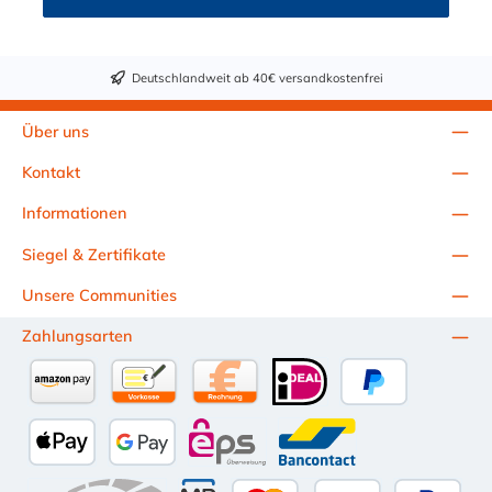
Deutschlandweit ab 40€ versandkostenfrei
Über uns
Kontakt
Informationen
Siegel & Zertifikate
Unsere Communities
Zahlungsarten
Amazon Pay
Vorkasse per Überweisung
Kauf auf Rechnung (10 Tage Netto)
iDEAL
PayPal
Apple Pay
Google Pay
eps
Bancontact