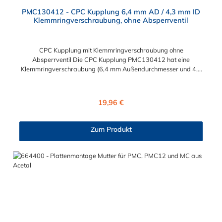
PMC130412 - CPC Kupplung 6,4 mm AD / 4,3 mm ID
Klemmringverschraubung, ohne Absperrventil
CPC Kupplung mit Klemmringverschraubung ohne
Absperrventil Die CPC Kupplung PMC130412 hat eine
Klemmringverschraubung (6,4 mm Außendurchmesser und 4,3
mm Innendurchmesser). Die PMC130412 besitzt kein
Absperrventil. Das Material der CPC Kupplung ist
Polypropylene. Das Verbindungsstück zum CPC Stecker hat ein
Regulärer Preis:
19,96 €
Innenmaß von ≈ 7,9 mm. Sie können diese CPC Kupplung mit
allen CPC Steckern der PMC-, PMC12- und MC- Serie
kombinieren.
Zum Produkt