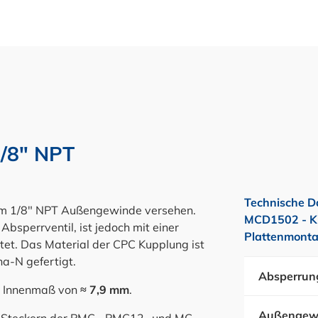
1/8" NPT
Technische D
nem 1/8" NPT Außengewinde versehen.
MCD1502 - K
Absperrventil, ist jedoch mit einer
Plattenmonta
et. Das Material der CPC Kupplung ist
na-N gefertigt.
Absperrun
n Innenmaß von
≈ 7,9 mm
.
Außengew