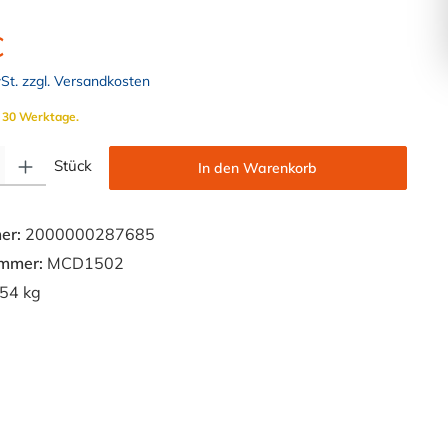
€
wSt. zzgl. Versandkosten
. 30 Werktage.
Gib den gewünschten Wert ein oder benutze die Schaltflächen um die Anzahl zu e
Stück
In den Warenkorb
er:
2000000287685
ummer:
MCD1502
54 kg