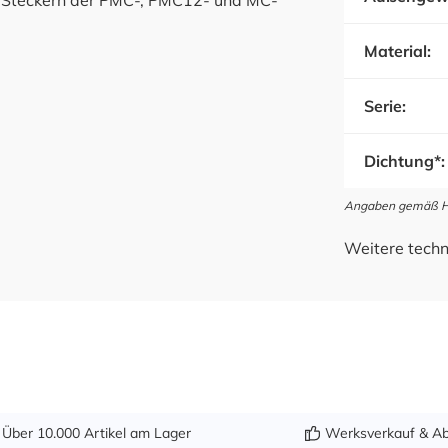
en Steckern der PMC-, PMC12- und MC-
Material:
Serie:
Dichtung*:
Angaben gemäß Her
Weitere techn
Über 10.000 Artikel am Lager
Werksverkauf & Ab