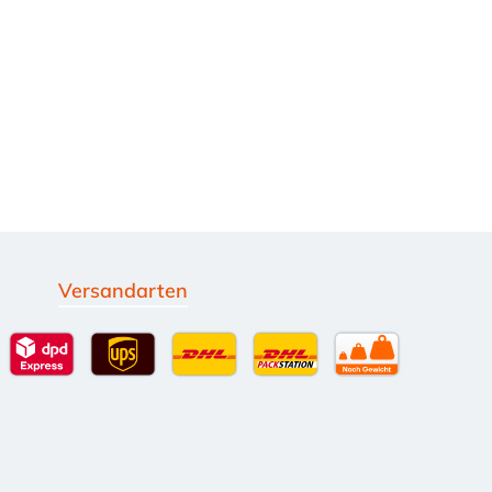
Versandarten
g
Standardversand
DPD Expressversand - 12 Uhr
UPS Standard International
DHL Standardversand
DHL-Versand an Packsta
per Spedition