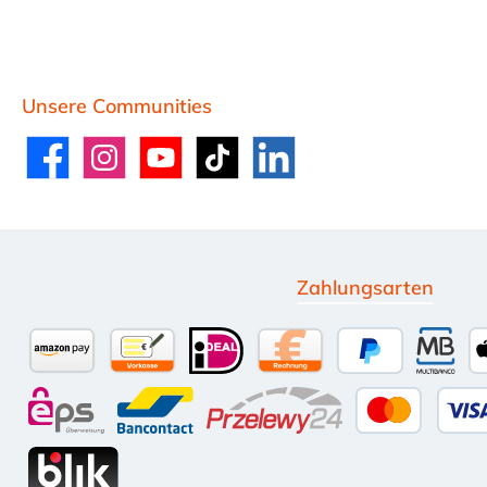
Unsere Communities
Facebook
Instagram
YouTube
TikTok
LinkedIn
Zahlungsarten
Amazon Pay
Vorkasse per Überweisung
iDEAL
Kauf auf Rechnung (10 
PayPal
Multi
eps
Bancontact
Przelewy24
Kredit-