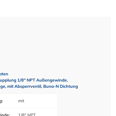
aten
upplung 1/8" NPT Außengewinde,
ge, mit Absperrventil, Buna-N Dichtung
g:
mit
inde:
1/8" NPT