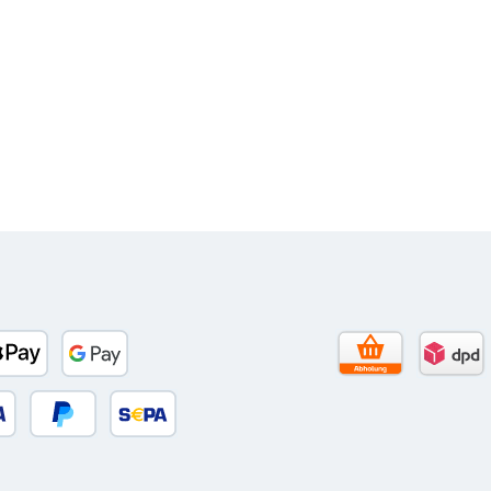
Tage Netto)
banco
Apple Pay
Google Pay
Selbstabholun
DPD 
 oder Debitkarte
Später Bezahlen
SEPA Lastschrift