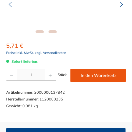
5,71 €
Preise inkl. MwSt. zzgl. Versandkosten
Sofort lieferbar.
Produkt Anzahl: Gib den gewünschten Wert ein oder benutze die Schaltflächen um die Anzahl z
Stück
In den Warenkorb
Artikelnummer:
2000000137842
Herstellernummer:
1120000235
Gewicht:
0,081 kg