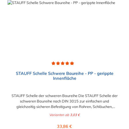
Durchschnittliche Bewertung von 5 von 5 Sternen
STAUFF Schelle Schwere Baureihe - PP - gerippte
Innenfläche
STAUFF Schelle der schweren Baureihe Die STAUFF Schelle der
schweren Baureihe nach DIN 3015 zur einfachen und
gleichzeitig sicheren Befestigung von Rohren, Schläuchen,
Kabeln und anderen Bauteilen. Der Durchmesser der STAUFF
Varianten ab
3,03 €
Schelle kann zwischen 6 mm und 406 mm gewählt werden.
Diese STAUFF Schelle der schweren Baureihe ist aus
Regulärer Preis:
33,86 €
Polypropylen. Passende Schrauben für die STAUFF Schelle der