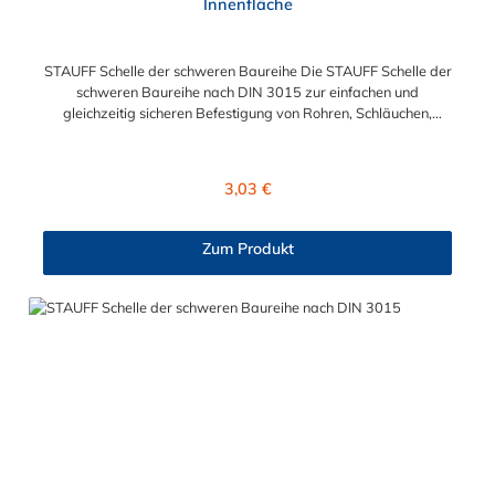
Innenfläche
STAUFF Schelle der schweren Baureihe Die STAUFF Schelle der
schweren Baureihe nach DIN 3015 zur einfachen und
gleichzeitig sicheren Befestigung von Rohren, Schläuchen,
Kabeln und anderen Bauteilen. Der Durchmesser der STAUFF
Schelle kann zwischen 6 mm und 406 mm gewählt werden.
Diese STAUFF Schelle der schweren Baureihe ist aus
Regulärer Preis:
3,03 €
Polypropylen. Passende Schrauben für die STAUFF Schelle der
schweren Baureihe: Baugröße Sechskantschraube mit
Deckplatte Inbusschraube ohne Deckplatte 3S M10 x 45 M10 x
Zum Produkt
30 4S M10 x 60 M10 x 40 5S M10 x 70 M10 x 50 6S M12 x
100 M12 x 80 7S M16 x 130 - 8S M20 x 190 - 9S M24 x 220 -
10S M30 x 300 - 11S M30 x 450 - 12S M30 x 560 -