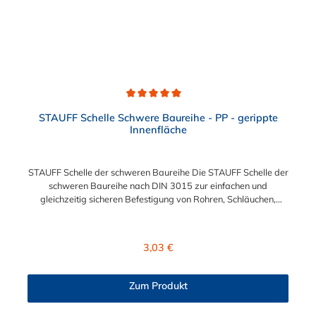
Durchschnittliche Bewertung von 5 von 5 Sternen
STAUFF Schelle Schwere Baureihe - PP - gerippte
Innenfläche
STAUFF Schelle der schweren Baureihe Die STAUFF Schelle der
schweren Baureihe nach DIN 3015 zur einfachen und
gleichzeitig sicheren Befestigung von Rohren, Schläuchen,
Kabeln und anderen Bauteilen. Der Durchmesser der STAUFF
Schelle kann zwischen 6 mm und 406 mm gewählt werden.
Diese STAUFF Schelle der schweren Baureihe ist aus
Regulärer Preis:
3,03 €
Polypropylen. Passende Schrauben für die STAUFF Schelle der
schweren Baureihe: Baugröße Sechskantschraube mit
Deckplatte Inbusschraube ohne Deckplatte 3S M10 x 45 M10 x
Zum Produkt
30 4S M10 x 60 M10 x 40 5S M10 x 70 M10 x 50 6S M12 x
100 M12 x 80 7S M16 x 130 - 8S M20 x 190 - 9S M24 x 220 -