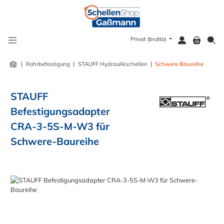
alt springen
Privat (brutto)
|
|
|
Rohrbefestigung
STAUFF Hydraulikschellen
Schwere Baureihe
STAUFF
Befestigungsadapter
CRA-3-5S-M-W3 für
Schwere-Baureihe
Bildergalerie überspringen