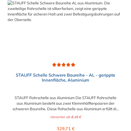
10S M30 x 300 - 11S M30 x 450 - 12S M30 x 560 -
Durchschnittliche Bewertung von 5 von 5 Sternen
STAUFF Schelle Schwere Baureihe - AL - gerippte
Innenfläche, Aluminium
STAUFF Rohrschelle aus Aluminium Die STAUFF Rohrschelle
aus Aluminium besteht aus zwei Klemmhälftenpaaren der
schweren Baureihe. Diese Rohschelle aus Aluminium erfüllt die
DIN 3015 und ist zur einfachen und gleichzeitig sicheren
Varianten ab
8,16 €
Befestigung von Rohren, Schläuchen, Kabeln und anderen
Bauteilen. Der Durchmesser der STAUFF Rohrschelle aus
Regulärer Preis:
329,71 €
Aluminium kann zwischen 6 mm und 324 mm gewählt werden.