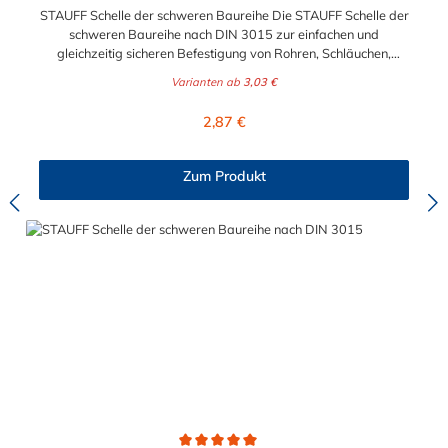
STAUFF Schelle der schweren Baureihe Die STAUFF Schelle der
schweren Baureihe nach DIN 3015 zur einfachen und
gleichzeitig sicheren Befestigung von Rohren, Schläuchen,
Kabeln und anderen Bauteilen. Der Durchmesser der STAUFF
Varianten ab
3,03 €
Schelle kann zwischen 6 mm und 406 mm gewählt werden.
Diese STAUFF Schelle der schweren Baureihe ist aus
Regulärer Preis:
2,87 €
Polypropylen. Passende Schrauben für die STAUFF Schelle der
schweren Baureihe: Baugröße Sechskantschraube mit
Deckplatte Inbusschraube ohne Deckplatte 3S M10 x 45 M10 x
Zum Produkt
30 4S M10 x 60 M10 x 40 5S M10 x 70 M10 x 50 6S M12 x
100 M12 x 80 7S M16 x 130 - 8S M20 x 190 - 9S M24 x 220 -
10S M30 x 300 - 11S M30 x 450 - 12S M30 x 560 -