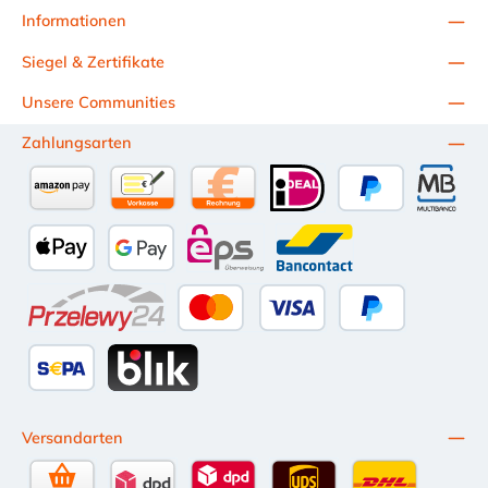
Informationen
Siegel & Zertifikate
Unsere Communities
Zahlungsarten
Amazon Pay
Vorkasse per Überweisung
Kauf auf Rechnung (10 Tage Netto)
iDEAL
PayPal
Multiba
Apple Pay
Google Pay
eps
Bancontact
Przelewy24
Kredit- oder Debitkarte
Später Bezahlen
SEPA Lastschrift
BLIK
Versandarten