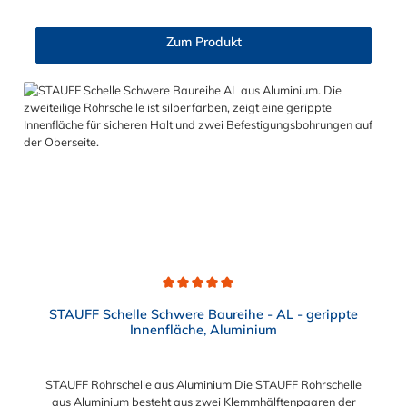
Passende Schrauben für die Rohrschelle aus Aluminium:
Baugröße Sechskantschraube mit Deckplatte Inbusschraube
Zum Produkt
ohne Deckplatte 3S M10 x 45 M10 x 30 4S M10 x 60 M10 x 40
5S M10 x 70 M10 x 50 6S M12 x 100 M12 x 80 7S M16 x 130
- 8S M20 x 190 - 9S M24 x 220 - 10S M30 x 300 - 11S M30 x
450 - 12S M30 x 560 -
Durchschnittliche Bewertung von 5 von 5 Sternen
STAUFF Schelle Schwere Baureihe - AL - gerippte
Innenfläche, Aluminium
STAUFF Rohrschelle aus Aluminium Die STAUFF Rohrschelle
aus Aluminium besteht aus zwei Klemmhälftenpaaren der