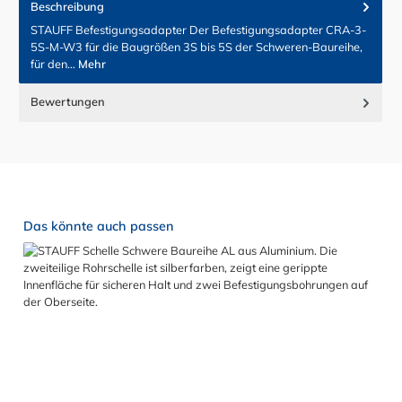
Beschreibung
STAUFF Befestigungsadapter Der Befestigungsadapter CRA-3-
5S-M-W3 für die Baugrößen 3S bis 5S der Schweren-Baureihe,
für den…
Mehr
Bewertungen
Produktgalerie überspringen
Das könnte auch passen