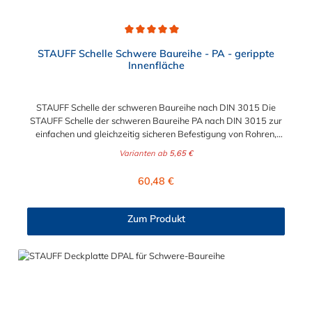
Durchschnittliche Bewertung von 5 von 5 Sternen
STAUFF Schelle Schwere Baureihe - PA - gerippte
Innenfläche
STAUFF Schelle der schweren Baureihe nach DIN 3015 Die
STAUFF Schelle der schweren Baureihe PA nach DIN 3015 zur
einfachen und gleichzeitig sicheren Befestigung von Rohren,
Schläuchen, Kabeln und anderen Bauteilen. Diese Stauff Schelle
Varianten ab
5,65 €
ist für Durchmesser von 6 mm bis zu 273 geeignet. Passende
Schrauben für die Stauff Schelle der schweren Baureihe:
Regulärer Preis:
60,48 €
Baugröße Sechskantschraube mit Deckplatte Inbusschraube
ohne Deckplatte 3S M10 x 45 M10 x 30 4S M10 x 60 M10 x 40
5S M10 x 70 M10 x 50 6S M12 x 100 M12 x 80 7S M16 x 130
Zum Produkt
- 8S M20 x 190 - 9S M24 x 220 - 10S M30 x 300 - 11S M30 x
450 - 12S M30 x 560 -