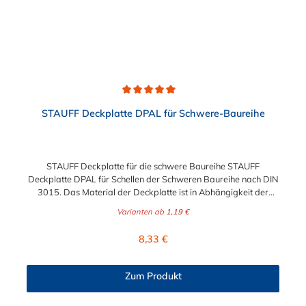
Durchschnittliche Bewertung von 5 von 5 Sternen
STAUFF Deckplatte DPAL für Schwere-Baureihe
STAUFF Deckplatte für die schwere Baureihe STAUFF
Deckplatte DPAL für Schellen der Schweren Baureihe nach DIN
3015. Das Material der Deckplatte ist in Abhängigkeit der
Baugröße zwischen Edelstahl V2A (1.4301), Edelstahl V4A und
Varianten ab
1,19 €
galvanisch verzinkten Stahl wählbar.
Regulärer Preis:
8,33 €
Zum Produkt