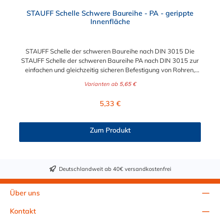
Durchschnittliche Bewertung von 5 von 5 Sternen
STAUFF Schelle Schwere Baureihe - PA - gerippte
Innenfläche
STAUFF Schelle der schweren Baureihe nach DIN 3015 Die
STAUFF Schelle der schweren Baureihe PA nach DIN 3015 zur
einfachen und gleichzeitig sicheren Befestigung von Rohren,
Schläuchen, Kabeln und anderen Bauteilen. Diese Stauff Schelle
Varianten ab
5,65 €
ist für Durchmesser von 6 mm bis zu 273 geeignet. Passende
Schrauben für die Stauff Schelle der schweren Baureihe:
Regulärer Preis:
5,33 €
Baugröße Sechskantschraube mit Deckplatte Inbusschraube
ohne Deckplatte 3S M10 x 45 M10 x 30 4S M10 x 60 M10 x 40
5S M10 x 70 M10 x 50 6S M12 x 100 M12 x 80 7S M16 x 130
Zum Produkt
- 8S M20 x 190 - 9S M24 x 220 - 10S M30 x 300 - 11S M30 x
450 - 12S M30 x 560 -
Deutschlandweit ab 40€ versandkostenfrei
Über uns
Kontakt