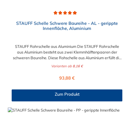
Durchschnittliche Bewertung von 5 von 5 Sternen
STAUFF Schelle Schwere Baureihe - AL - gerippte
Innenfläche, Aluminium
STAUFF Rohrschelle aus Aluminium Die STAUFF Rohrschelle
aus Aluminium besteht aus zwei Klemmhälftenpaaren der
schweren Baureihe. Diese Rohschelle aus Aluminium erfüllt die
DIN 3015 und ist zur einfachen und gleichzeitig sicheren
Varianten ab
8,16 €
Befestigung von Rohren, Schläuchen, Kabeln und anderen
Bauteilen. Der Durchmesser der STAUFF Rohrschelle aus
Regulärer Preis:
93,88 €
Aluminium kann zwischen 6 mm und 324 mm gewählt werden.
Passende Schrauben für die Rohrschelle aus Aluminium:
Baugröße Sechskantschraube mit Deckplatte Inbusschraube
Zum Produkt
ohne Deckplatte 3S M10 x 45 M10 x 30 4S M10 x 60 M10 x 40
5S M10 x 70 M10 x 50 6S M12 x 100 M12 x 80 7S M16 x 130
- 8S M20 x 190 - 9S M24 x 220 - 10S M30 x 300 - 11S M30 x
450 - 12S M30 x 560 -