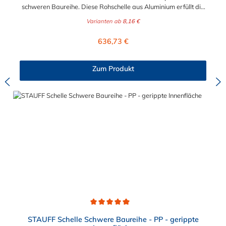
schweren Baureihe. Diese Rohschelle aus Aluminium erfüllt die
DIN 3015 und ist zur einfachen und gleichzeitig sicheren
Varianten ab
8,16 €
Befestigung von Rohren, Schläuchen, Kabeln und anderen
Bauteilen. Der Durchmesser der STAUFF Rohrschelle aus
Regulärer Preis:
636,73 €
Aluminium kann zwischen 6 mm und 324 mm gewählt werden.
Passende Schrauben für die Rohrschelle aus Aluminium:
Baugröße Sechskantschraube mit Deckplatte Inbusschraube
Zum Produkt
ohne Deckplatte 3S M10 x 45 M10 x 30 4S M10 x 60 M10 x 40
5S M10 x 70 M10 x 50 6S M12 x 100 M12 x 80 7S M16 x 130
- 8S M20 x 190 - 9S M24 x 220 - 10S M30 x 300 - 11S M30 x
450 - 12S M30 x 560 -
Durchschnittliche Bewertung von 5 von 5 Sternen
STAUFF Schelle Schwere Baureihe - PP - gerippte