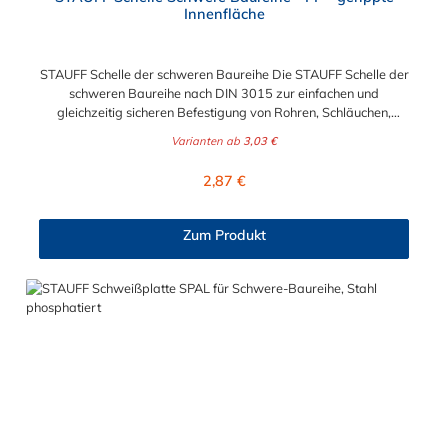
Innenfläche
STAUFF Schelle der schweren Baureihe Die STAUFF Schelle der
schweren Baureihe nach DIN 3015 zur einfachen und
gleichzeitig sicheren Befestigung von Rohren, Schläuchen,
Kabeln und anderen Bauteilen. Der Durchmesser der STAUFF
Varianten ab
3,03 €
Schelle kann zwischen 6 mm und 406 mm gewählt werden.
Diese STAUFF Schelle der schweren Baureihe ist aus
Regulärer Preis:
2,87 €
Polypropylen. Passende Schrauben für die STAUFF Schelle der
schweren Baureihe: Baugröße Sechskantschraube mit
Deckplatte Inbusschraube ohne Deckplatte 3S M10 x 45 M10 x
Zum Produkt
30 4S M10 x 60 M10 x 40 5S M10 x 70 M10 x 50 6S M12 x
100 M12 x 80 7S M16 x 130 - 8S M20 x 190 - 9S M24 x 220 -
10S M30 x 300 - 11S M30 x 450 - 12S M30 x 560 -