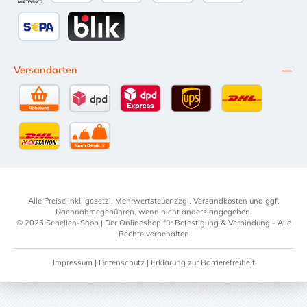
Multibanco
Apple Pay
Kredit- oder Debitkarte
Später Bezahlen
SEPA Lastschrift
BLIK
Versandarten
Selbstabholung
DPD Standardversand
DPD Expressversand - 12 Uhr
UPS Standard International
DHL Standardv
DHL-Versand an Packstation
per Spedition
Alle Preise inkl. gesetzl. Mehrwertsteuer zzgl.
Versandkosten
und ggf.
Nachnahmegebühren, wenn nicht anders angegeben.
© 2026 Schellen-Shop | Der Onlineshop für Befestigung & Verbindung - Alle
Rechte vorbehalten
Impressum
|
Datenschutz
|
Erklärung zur Barrierefreiheit