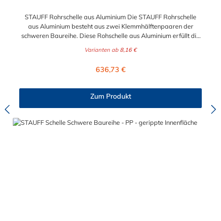
STAUFF Rohrschelle aus Aluminium Die STAUFF Rohrschelle
aus Aluminium besteht aus zwei Klemmhälftenpaaren der
schweren Baureihe. Diese Rohschelle aus Aluminium erfüllt die
DIN 3015 und ist zur einfachen und gleichzeitig sicheren
Varianten ab
8,16 €
Befestigung von Rohren, Schläuchen, Kabeln und anderen
Bauteilen. Der Durchmesser der STAUFF Rohrschelle aus
Regulärer Preis:
636,73 €
Aluminium kann zwischen 6 mm und 324 mm gewählt werden.
Passende Schrauben für die Rohrschelle aus Aluminium:
Baugröße Sechskantschraube mit Deckplatte Inbusschraube
Zum Produkt
ohne Deckplatte 3S M10 x 45 M10 x 30 4S M10 x 60 M10 x 40
5S M10 x 70 M10 x 50 6S M12 x 100 M12 x 80 7S M16 x 130
- 8S M20 x 190 - 9S M24 x 220 - 10S M30 x 300 - 11S M30 x
450 - 12S M30 x 560 -