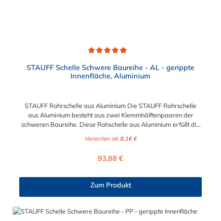
Durchschnittliche Bewertung von 5 von 5 Sternen
STAUFF Schelle Schwere Baureihe - AL - gerippte
Innenfläche, Aluminium
STAUFF Rohrschelle aus Aluminium Die STAUFF Rohrschelle
aus Aluminium besteht aus zwei Klemmhälftenpaaren der
schweren Baureihe. Diese Rohschelle aus Aluminium erfüllt die
DIN 3015 und ist zur einfachen und gleichzeitig sicheren
Varianten ab
8,16 €
Befestigung von Rohren, Schläuchen, Kabeln und anderen
Bauteilen. Der Durchmesser der STAUFF Rohrschelle aus
Regulärer Preis:
93,88 €
Aluminium kann zwischen 6 mm und 324 mm gewählt werden.
Passende Schrauben für die Rohrschelle aus Aluminium:
Baugröße Sechskantschraube mit Deckplatte Inbusschraube
Zum Produkt
ohne Deckplatte 3S M10 x 45 M10 x 30 4S M10 x 60 M10 x 40
5S M10 x 70 M10 x 50 6S M12 x 100 M12 x 80 7S M16 x 130
- 8S M20 x 190 - 9S M24 x 220 - 10S M30 x 300 - 11S M30 x
450 - 12S M30 x 560 -