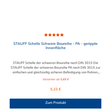
Durchschnittliche Bewertung von 5 von 5 Sternen
STAUFF Schelle Schwere Baureihe - PA - gerippte
Innenfläche
STAUFF Schelle der schweren Baureihe nach DIN 3015 Die
STAUFF Schelle der schweren Baureihe PA nach DIN 3015 zur
einfachen und gleichzeitig sicheren Befestigung von Rohren,
Schläuchen, Kabeln und anderen Bauteilen. Diese Stauff Schelle
Varianten ab
5,65 €
ist für Durchmesser von 6 mm bis zu 273 geeignet. Passende
Schrauben für die Stauff Schelle der schweren Baureihe:
Regulärer Preis:
5,33 €
Baugröße Sechskantschraube mit Deckplatte Inbusschraube
ohne Deckplatte 3S M10 x 45 M10 x 30 4S M10 x 60 M10 x 40
5S M10 x 70 M10 x 50 6S M12 x 100 M12 x 80 7S M16 x 130
Zum Produkt
- 8S M20 x 190 - 9S M24 x 220 - 10S M30 x 300 - 11S M30 x
450 - 12S M30 x 560 -