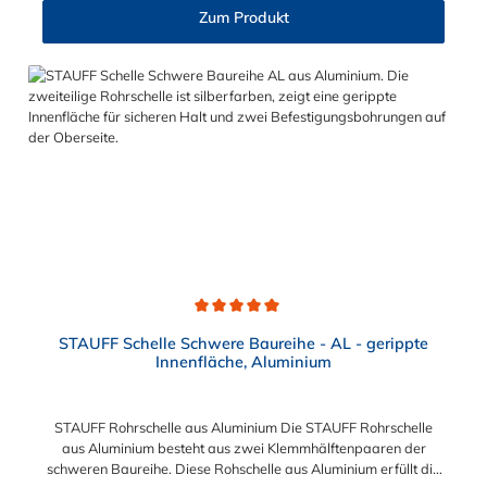
Deckplatte Inbusschraube ohne Deckplatte 3S M10 x 45 M10 x
Zum Produkt
30 4S M10 x 60 M10 x 40 5S M10 x 70 M10 x 50 6S M12 x
100 M12 x 80 7S M16 x 130 - 8S M20 x 190 - 9S M24 x 220 -
10S M30 x 300 - 11S M30 x 450 - 12S M30 x 560 -
Durchschnittliche Bewertung von 5 von 5 Sternen
STAUFF Schelle Schwere Baureihe - AL - gerippte
Innenfläche, Aluminium
STAUFF Rohrschelle aus Aluminium Die STAUFF Rohrschelle
aus Aluminium besteht aus zwei Klemmhälftenpaaren der
schweren Baureihe. Diese Rohschelle aus Aluminium erfüllt die