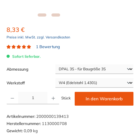
8,33 €
Preise inkl. MwSt. zzgl. Versandkosten
1 Bewertung
Durchschnittliche Bewertung von 5 von 5 Sternen
Sofort lieferbar.
auswählen
Abmessung
auswählen
Werkstoff
Produkt Anzahl: Gib den gewünschten Wert ein oder benutze die Schaltflächen um die Anzahl z
Stück
In den Warenkorb
Artikelnummer:
2000000139413
Herstellernummer:
1130000708
Gewicht:
0,09 kg