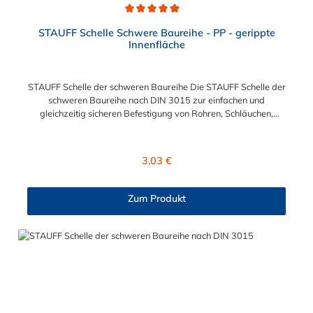
Durchschnittliche Bewertung von 5 von 5 Sternen
STAUFF Schelle Schwere Baureihe - PP - gerippte
Innenfläche
STAUFF Schelle der schweren Baureihe Die STAUFF Schelle der
schweren Baureihe nach DIN 3015 zur einfachen und
gleichzeitig sicheren Befestigung von Rohren, Schläuchen,
Kabeln und anderen Bauteilen. Der Durchmesser der STAUFF
Schelle kann zwischen 6 mm und 406 mm gewählt werden.
Diese STAUFF Schelle der schweren Baureihe ist aus
Regulärer Preis:
3,03 €
Polypropylen. Passende Schrauben für die STAUFF Schelle der
schweren Baureihe: Baugröße Sechskantschraube mit
Deckplatte Inbusschraube ohne Deckplatte 3S M10 x 45 M10 x
Zum Produkt
30 4S M10 x 60 M10 x 40 5S M10 x 70 M10 x 50 6S M12 x
100 M12 x 80 7S M16 x 130 - 8S M20 x 190 - 9S M24 x 220 -
10S M30 x 300 - 11S M30 x 450 - 12S M30 x 560 -