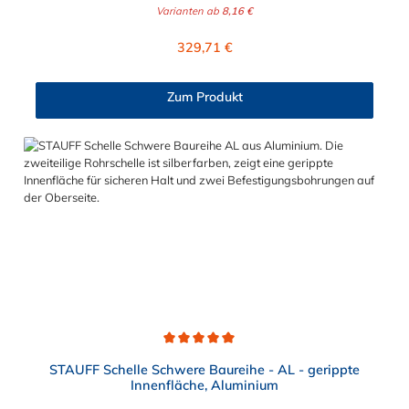
DIN 3015 und ist zur einfachen und gleichzeitig sicheren
Varianten ab
8,16 €
Befestigung von Rohren, Schläuchen, Kabeln und anderen
Bauteilen. Der Durchmesser der STAUFF Rohrschelle aus
Regulärer Preis:
329,71 €
Aluminium kann zwischen 6 mm und 324 mm gewählt werden.
Passende Schrauben für die Rohrschelle aus Aluminium:
Baugröße Sechskantschraube mit Deckplatte Inbusschraube
Zum Produkt
ohne Deckplatte 3S M10 x 45 M10 x 30 4S M10 x 60 M10 x 40
5S M10 x 70 M10 x 50 6S M12 x 100 M12 x 80 7S M16 x 130
- 8S M20 x 190 - 9S M24 x 220 - 10S M30 x 300 - 11S M30 x
450 - 12S M30 x 560 -
Durchschnittliche Bewertung von 5 von 5 Sternen
STAUFF Schelle Schwere Baureihe - AL - gerippte
Innenfläche, Aluminium