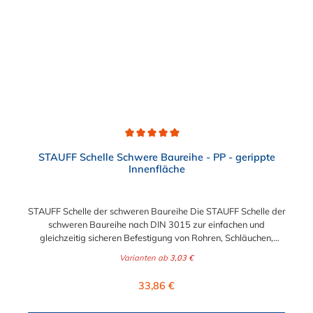
Durchschnittliche Bewertung von 5 von 5 Sternen
STAUFF Schelle Schwere Baureihe - PP - gerippte
Innenfläche
STAUFF Schelle der schweren Baureihe Die STAUFF Schelle der
schweren Baureihe nach DIN 3015 zur einfachen und
gleichzeitig sicheren Befestigung von Rohren, Schläuchen,
Kabeln und anderen Bauteilen. Der Durchmesser der STAUFF
Varianten ab
3,03 €
Schelle kann zwischen 6 mm und 406 mm gewählt werden.
Diese STAUFF Schelle der schweren Baureihe ist aus
Regulärer Preis:
33,86 €
Polypropylen. Passende Schrauben für die STAUFF Schelle der
schweren Baureihe: Baugröße Sechskantschraube mit