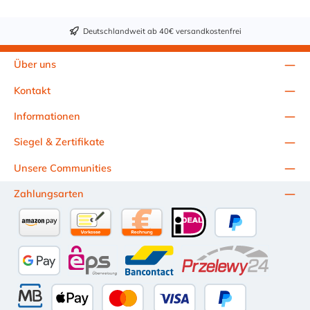
Deutschlandweit ab 40€ versandkostenfrei
Über uns
Kontakt
Informationen
Siegel & Zertifikate
Unsere Communities
Zahlungsarten
Amazon Pay
Vorkasse per Überweisung
Kauf auf Rechnung (10 Tage Netto)
iDEAL
PayPal
Google Pay
eps
Bancontact
Przelewy24