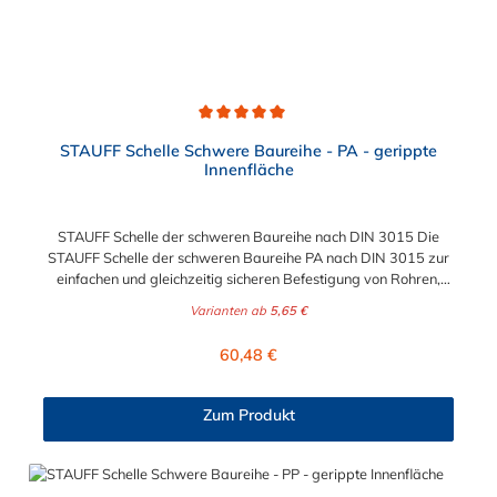
Durchschnittliche Bewertung von 5 von 5 Sternen
STAUFF Schelle Schwere Baureihe - PA - gerippte
Innenfläche
STAUFF Schelle der schweren Baureihe nach DIN 3015 Die
STAUFF Schelle der schweren Baureihe PA nach DIN 3015 zur
einfachen und gleichzeitig sicheren Befestigung von Rohren,
Schläuchen, Kabeln und anderen Bauteilen. Diese Stauff Schelle
Varianten ab
5,65 €
ist für Durchmesser von 6 mm bis zu 273 geeignet. Passende
Schrauben für die Stauff Schelle der schweren Baureihe:
Regulärer Preis:
60,48 €
Baugröße Sechskantschraube mit Deckplatte Inbusschraube
ohne Deckplatte 3S M10 x 45 M10 x 30 4S M10 x 60 M10 x 40
5S M10 x 70 M10 x 50 6S M12 x 100 M12 x 80 7S M16 x 130
Zum Produkt
- 8S M20 x 190 - 9S M24 x 220 - 10S M30 x 300 - 11S M30 x
450 - 12S M30 x 560 -