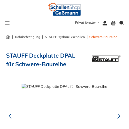
alt springen
Privat (brutto)
|
|
|
Rohrbefestigung
STAUFF Hydraulikschellen
Schwere Baureihe
STAUFF Deckplatte DPAL
für Schwere-Baureihe
Bildergalerie überspringen