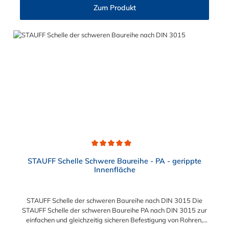
Deckplatte Inbusschraube ohne Deckplatte 3S M10 x 45 M10 x
Zum Produkt
30 4S M10 x 60 M10 x 40 5S M10 x 70 M10 x 50 6S M12 x
100 M12 x 80 7S M16 x 130 - 8S M20 x 190 - 9S M24 x 220 -
10S M30 x 300 - 11S M30 x 450 - 12S M30 x 560 -
Durchschnittliche Bewertung von 5 von 5 Sternen
STAUFF Schelle Schwere Baureihe - PA - gerippte
Innenfläche
STAUFF Schelle der schweren Baureihe nach DIN 3015 Die
STAUFF Schelle der schweren Baureihe PA nach DIN 3015 zur
einfachen und gleichzeitig sicheren Befestigung von Rohren,