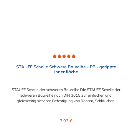
Durchschnittliche Bewertung von 5 von 5 Sternen
STAUFF Schelle Schwere Baureihe - PP - gerippte
Innenfläche
STAUFF Schelle der schweren Baureihe Die STAUFF Schelle der
schweren Baureihe nach DIN 3015 zur einfachen und
gleichzeitig sicheren Befestigung von Rohren, Schläuchen,
Kabeln und anderen Bauteilen. Der Durchmesser der STAUFF
Schelle kann zwischen 6 mm und 406 mm gewählt werden.
Diese STAUFF Schelle der schweren Baureihe ist aus
Regulärer Preis:
3,03 €
Polypropylen. Passende Schrauben für die STAUFF Schelle der
schweren Baureihe: Baugröße Sechskantschraube mit