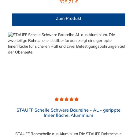
329,71 €
Aluminium kann zwischen 6 mm und 324 mm gewählt werden.
Passende Schrauben für die Rohrschelle aus Aluminium:
Baugröße Sechskantschraube mit Deckplatte Inbusschraube
Zum Produkt
ohne Deckplatte 3S M10 x 45 M10 x 30 4S M10 x 60 M10 x 40
5S M10 x 70 M10 x 50 6S M12 x 100 M12 x 80 7S M16 x 130
- 8S M20 x 190 - 9S M24 x 220 - 10S M30 x 300 - 11S M30 x
450 - 12S M30 x 560 -
Durchschnittliche Bewertung von 5 von 5 Sternen
STAUFF Schelle Schwere Baureihe - AL - gerippte
Innenfläche, Aluminium
STAUFF Rohrschelle aus Aluminium Die STAUFF Rohrschelle