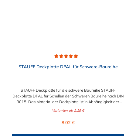
Durchschnittliche Bewertung von 5 von 5 Sternen
STAUFF Deckplatte DPAL für Schwere-Baureihe
STAUFF Deckplatte für die schwere Baureihe STAUFF
Deckplatte DPAL für Schellen der Schweren Baureihe nach DIN
3015. Das Material der Deckplatte ist in Abhängigkeit der
Baugröße zwischen Edelstahl V2A (1.4301), Edelstahl V4A und
Varianten ab
1,19 €
galvanisch verzinkten Stahl wählbar.
Regulärer Preis:
8,02 €