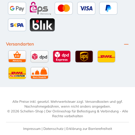
Bancontact
Przelewy24
Multibanco
Apple Pay
Google Pay
eps
Kredit- oder Debitkarte
Später Bezahl
SEPA Lastschrift
BLIK
Versandarten
Selbstabholung
DPD Standardversand
DPD Expressversand - 12 Uhr
UPS Standard International
DHL Standardv
DHL-Versand an Packstation
per Spedition
Alle Preise inkl. gesetzl. Mehrwertsteuer zzgl.
Versandkosten
und ggf.
Nachnahmegebühren, wenn nicht anders angegeben.
© 2026 Schellen-Shop | Der Onlineshop für Befestigung & Verbindung - Alle
Rechte vorbehalten
Impressum
|
Datenschutz
|
Erklärung zur Barrierefreiheit