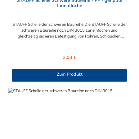
STAUFF Schelle Schwere Baureihe - PP - gerippte
Innenfläche
STAUFF Schelle der schweren Baureihe Die STAUFF Schelle der
schweren Baureihe nach DIN 3015 zur einfachen und
gleichzeitig sicheren Befestigung von Rohren, Schläuchen,
Kabeln und anderen Bauteilen. Der Durchmesser der STAUFF
Schelle kann zwischen 6 mm und 406 mm gewählt werden.
Diese STAUFF Schelle der schweren Baureihe ist aus
Regulärer Preis:
3,03 €
Polypropylen. Passende Schrauben für die STAUFF Schelle der
schweren Baureihe: Baugröße Sechskantschraube mit
Deckplatte Inbusschraube ohne Deckplatte 3S M10 x 45 M10 x
Zum Produkt
30 4S M10 x 60 M10 x 40 5S M10 x 70 M10 x 50 6S M12 x
100 M12 x 80 7S M16 x 130 - 8S M20 x 190 - 9S M24 x 220 -
10S M30 x 300 - 11S M30 x 450 - 12S M30 x 560 -