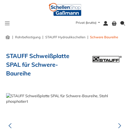
alt springen
Privat (brutto)
|
|
|
Rohrbefestigung
STAUFF Hydraulikschellen
Schwere Baureihe
STAUFF Schweißplatte
SPAL für Schwere-
Baureihe
Bildergalerie überspringen