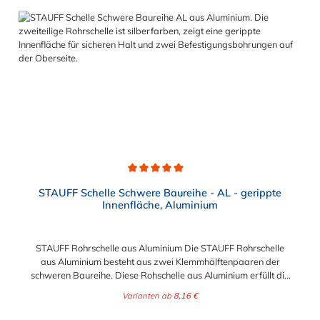
10S M30 x 300 - 11S M30 x 450 - 12S M30 x 560 -
Durchschnittliche Bewertung von 5 von 5 Sternen
STAUFF Schelle Schwere Baureihe - AL - gerippte
Innenfläche, Aluminium
STAUFF Rohrschelle aus Aluminium Die STAUFF Rohrschelle
aus Aluminium besteht aus zwei Klemmhälftenpaaren der
schweren Baureihe. Diese Rohschelle aus Aluminium erfüllt die
DIN 3015 und ist zur einfachen und gleichzeitig sicheren
Varianten ab
8,16 €
Befestigung von Rohren, Schläuchen, Kabeln und anderen
Bauteilen. Der Durchmesser der STAUFF Rohrschelle aus
Regulärer Preis: