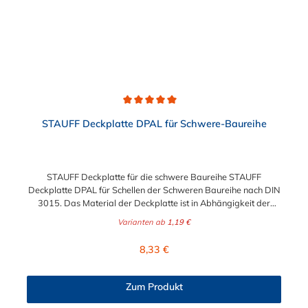
Durchschnittliche Bewertung von 5 von 5 Sternen
STAUFF Deckplatte DPAL für Schwere-Baureihe
STAUFF Deckplatte für die schwere Baureihe STAUFF
Deckplatte DPAL für Schellen der Schweren Baureihe nach DIN
3015. Das Material der Deckplatte ist in Abhängigkeit der
Baugröße zwischen Edelstahl V2A (1.4301), Edelstahl V4A und
Varianten ab
1,19 €
galvanisch verzinkten Stahl wählbar.
Regulärer Preis:
8,33 €
Zum Produkt