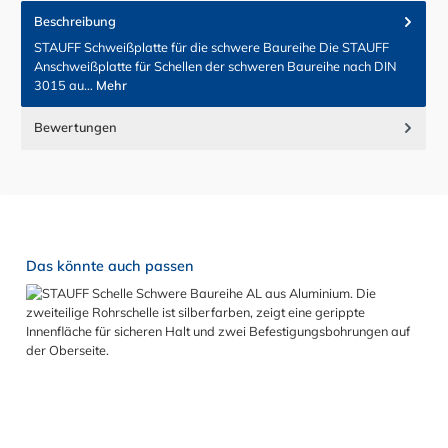
Beschreibung
STAUFF Schweißplatte für die schwere Baureihe Die STAUFF
Anschweißplatte für Schellen der schweren Baureihe nach DIN
3015 au…
Mehr
Bewertungen
Produktgalerie überspringen
Das könnte auch passen