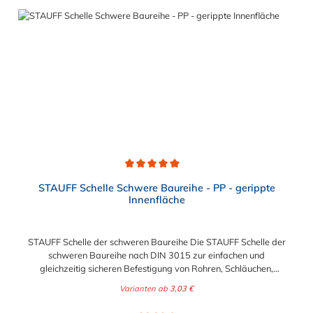
Durchschnittliche Bewertung von 5 von 5 Sternen
STAUFF Schelle Schwere Baureihe - PP - gerippte
Innenfläche
STAUFF Schelle der schweren Baureihe Die STAUFF Schelle der
schweren Baureihe nach DIN 3015 zur einfachen und
gleichzeitig sicheren Befestigung von Rohren, Schläuchen,
Kabeln und anderen Bauteilen. Der Durchmesser der STAUFF
Varianten ab
3,03 €
Schelle kann zwischen 6 mm und 406 mm gewählt werden.
Diese STAUFF Schelle der schweren Baureihe ist aus
Regulärer Preis: