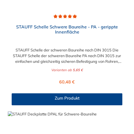
Durchschnittliche Bewertung von 5 von 5 Sternen
STAUFF Schelle Schwere Baureihe - PA - gerippte
Innenfläche
STAUFF Schelle der schweren Baureihe nach DIN 3015 Die
STAUFF Schelle der schweren Baureihe PA nach DIN 3015 zur
einfachen und gleichzeitig sicheren Befestigung von Rohren,
Schläuchen, Kabeln und anderen Bauteilen. Diese Stauff Schelle
Varianten ab
5,65 €
ist für Durchmesser von 6 mm bis zu 273 geeignet. Passende
Schrauben für die Stauff Schelle der schweren Baureihe:
Regulärer Preis:
60,48 €
Baugröße Sechskantschraube mit Deckplatte Inbusschraube
ohne Deckplatte 3S M10 x 45 M10 x 30 4S M10 x 60 M10 x 40
5S M10 x 70 M10 x 50 6S M12 x 100 M12 x 80 7S M16 x 130
Zum Produkt
- 8S M20 x 190 - 9S M24 x 220 - 10S M30 x 300 - 11S M30 x
450 - 12S M30 x 560 -