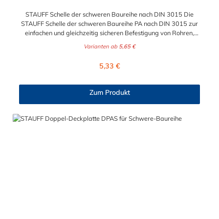
STAUFF Schelle der schweren Baureihe nach DIN 3015 Die
STAUFF Schelle der schweren Baureihe PA nach DIN 3015 zur
einfachen und gleichzeitig sicheren Befestigung von Rohren,
Schläuchen, Kabeln und anderen Bauteilen. Diese Stauff Schelle
Varianten ab
5,65 €
ist für Durchmesser von 6 mm bis zu 273 geeignet. Passende
Schrauben für die Stauff Schelle der schweren Baureihe:
Regulärer Preis:
5,33 €
Baugröße Sechskantschraube mit Deckplatte Inbusschraube
ohne Deckplatte 3S M10 x 45 M10 x 30 4S M10 x 60 M10 x 40
5S M10 x 70 M10 x 50 6S M12 x 100 M12 x 80 7S M16 x 130
Zum Produkt
- 8S M20 x 190 - 9S M24 x 220 - 10S M30 x 300 - 11S M30 x
450 - 12S M30 x 560 -