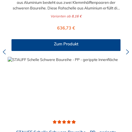
aus Aluminium besteht aus zwei Klemmhälftenpaaren der
schweren Baureihe. Diese Rohschelle aus Aluminium erfüllt die
DIN 3015 und ist zur einfachen und gleichzeitig sicheren
Varianten ab
8,16 €
Befestigung von Rohren, Schläuchen, Kabeln und anderen
Bauteilen. Der Durchmesser der STAUFF Rohrschelle aus
Regulärer Preis:
636,73 €
Aluminium kann zwischen 6 mm und 324 mm gewählt werden.
Passende Schrauben für die Rohrschelle aus Aluminium:
Baugröße Sechskantschraube mit Deckplatte Inbusschraube
Zum Produkt
ohne Deckplatte 3S M10 x 45 M10 x 30 4S M10 x 60 M10 x 40
5S M10 x 70 M10 x 50 6S M12 x 100 M12 x 80 7S M16 x 130
- 8S M20 x 190 - 9S M24 x 220 - 10S M30 x 300 - 11S M30 x
450 - 12S M30 x 560 -
Durchschnittliche Bewertung von 5 von 5 Sternen