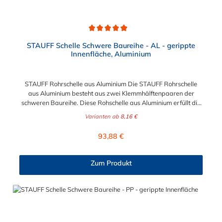
Durchschnittliche Bewertung von 5 von 5 Sternen
STAUFF Schelle Schwere Baureihe - AL - gerippte
Innenfläche, Aluminium
STAUFF Rohrschelle aus Aluminium Die STAUFF Rohrschelle
aus Aluminium besteht aus zwei Klemmhälftenpaaren der
schweren Baureihe. Diese Rohschelle aus Aluminium erfüllt die
DIN 3015 und ist zur einfachen und gleichzeitig sicheren
Varianten ab
8,16 €
Befestigung von Rohren, Schläuchen, Kabeln und anderen
Bauteilen. Der Durchmesser der STAUFF Rohrschelle aus
Regulärer Preis:
93,88 €
Aluminium kann zwischen 6 mm und 324 mm gewählt werden.
Passende Schrauben für die Rohrschelle aus Aluminium:
Baugröße Sechskantschraube mit Deckplatte Inbusschraube
Zum Produkt
ohne Deckplatte 3S M10 x 45 M10 x 30 4S M10 x 60 M10 x 40
5S M10 x 70 M10 x 50 6S M12 x 100 M12 x 80 7S M16 x 130
- 8S M20 x 190 - 9S M24 x 220 - 10S M30 x 300 - 11S M30 x
450 - 12S M30 x 560 -