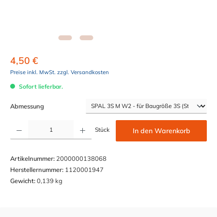
4,50 €
Preise inkl. MwSt. zzgl. Versandkosten
Sofort lieferbar.
auswählen
Abmessung
Produkt Anzahl: Gib den gewünschten Wert ein oder benutze die Schaltflächen um die Anzahl z
Stück
In den Warenkorb
Artikelnummer:
2000000138068
Herstellernummer:
1120001947
Gewicht:
0,139 kg