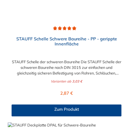
Durchschnittliche Bewertung von 5 von 5 Sternen
STAUFF Schelle Schwere Baureihe - PP - gerippte
Innenfläche
STAUFF Schelle der schweren Baureihe Die STAUFF Schelle der
schweren Baureihe nach DIN 3015 zur einfachen und
gleichzeitig sicheren Befestigung von Rohren, Schläuchen,
Kabeln und anderen Bauteilen. Der Durchmesser der STAUFF
Varianten ab
3,03 €
Schelle kann zwischen 6 mm und 406 mm gewählt werden.
Diese STAUFF Schelle der schweren Baureihe ist aus
Regulärer Preis:
2,87 €
Polypropylen. Passende Schrauben für die STAUFF Schelle der
schweren Baureihe: Baugröße Sechskantschraube mit
Deckplatte Inbusschraube ohne Deckplatte 3S M10 x 45 M10 x
Zum Produkt
30 4S M10 x 60 M10 x 40 5S M10 x 70 M10 x 50 6S M12 x
100 M12 x 80 7S M16 x 130 - 8S M20 x 190 - 9S M24 x 220 -
10S M30 x 300 - 11S M30 x 450 - 12S M30 x 560 -