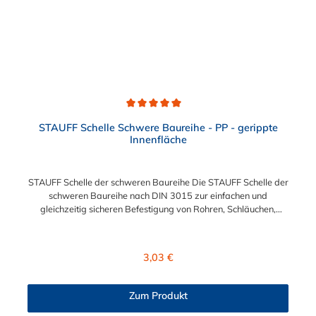
Durchschnittliche Bewertung von 5 von 5 Sternen
STAUFF Schelle Schwere Baureihe - PP - gerippte
Innenfläche
STAUFF Schelle der schweren Baureihe Die STAUFF Schelle der
schweren Baureihe nach DIN 3015 zur einfachen und
gleichzeitig sicheren Befestigung von Rohren, Schläuchen,
Kabeln und anderen Bauteilen. Der Durchmesser der STAUFF
Schelle kann zwischen 6 mm und 406 mm gewählt werden.
Diese STAUFF Schelle der schweren Baureihe ist aus
Regulärer Preis:
3,03 €
Polypropylen. Passende Schrauben für die STAUFF Schelle der
schweren Baureihe: Baugröße Sechskantschraube mit
Deckplatte Inbusschraube ohne Deckplatte 3S M10 x 45 M10 x
Zum Produkt
30 4S M10 x 60 M10 x 40 5S M10 x 70 M10 x 50 6S M12 x
100 M12 x 80 7S M16 x 130 - 8S M20 x 190 - 9S M24 x 220 -