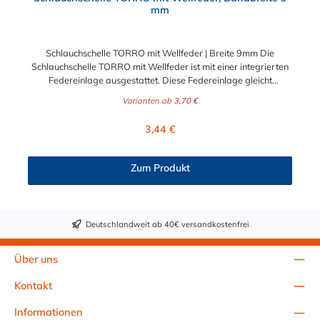
mm
Schlauchschelle TORRO mit Wellfeder | Breite 9mm Die
Schlauchschelle TORRO mit Wellfeder ist mit einer integrierten
Federeinlage ausgestattet. Diese Federeinlage gleicht
Durchmesserschwankungen durch Temperaturveränderung
Varianten ab
3,70 €
aus und sorgt somit für eine durchgängig sichere Verbindung
zwischen Stutzen und Schlauch. Die Schlauchschelle TORRO mit
Regulärer Preis:
3,44 €
Wellfeder ist für einen Spannbereich zwischen 12 mm und 140
mm in unterschiedlichen Abstufungen wählbar.
Zum Produkt
Deutschlandweit ab 40€ versandkostenfrei
Über uns
Kontakt
Informationen