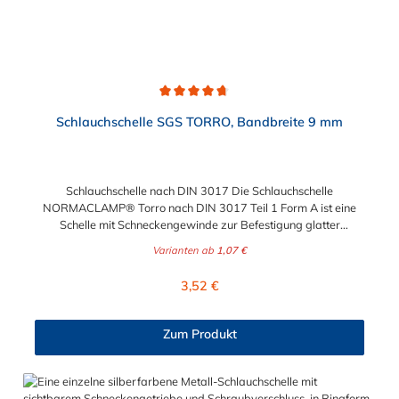
Durchschnittliche Bewertung von 4.7 von 5 Sternen
Schlauchschelle SGS TORRO, Bandbreite 9 mm
Schlauchschelle nach DIN 3017 Die Schlauchschelle
NORMACLAMP® Torro nach DIN 3017 Teil 1 Form A ist eine
Schelle mit Schneckengewinde zur Befestigung glatter
Schläuche. Sie zeichnet sich durch einen großen Spannbereich
Varianten ab
1,07 €
aus, ist einfach montierbar, wiederverwendbar und durch ihre
abgerundeten Bandkanten besonders schlauchschonend und
Regulärer Preis:
3,52 €
somit die richtige Wahl für Schlauchverbindungen jeglicher Art.
Der Spannbereich der Schlauchschelle nach DIN 3017 ist bis
210 mm in verschiedenen Abstufungen frei wählbar.
Zum Produkt