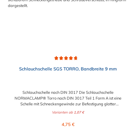
Durchschnittliche Bewertung von 4.7 von 5 Sternen
Schlauchschelle SGS TORRO, Bandbreite 9 mm
Schlauchschelle nach DIN 3017 Die Schlauchschelle
NORMACLAMP® Torro nach DIN 3017 Teil 1 Form A ist eine
Schelle mit Schneckengewinde zur Befestigung glatter
Schläuche. Sie zeichnet sich durch einen großen Spannbereich
Varianten ab
1,07 €
aus, ist einfach montierbar, wiederverwendbar und durch ihre
abgerundeten Bandkanten besonders schlauchschonend und
Regulärer Preis:
4,75 €
somit die richtige Wahl für Schlauchverbindungen jeglicher Art.
Der Spannbereich der Schlauchschelle nach DIN 3017 ist bis