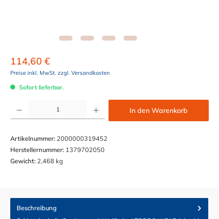
114,60 €
Preise inkl. MwSt. zzgl. Versandkosten
Sofort lieferbar.
Produkt Anzahl: Gib den gewünschten Wert ein oder benutze die Schaltflächen um die Anzahl z
In den Warenkorb
Artikelnummer:
2000000319452
Herstellernummer:
1379702050
Gewicht:
2,468 kg
Beschreibung