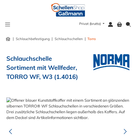
alt springen
Privat (brutto)
|
|
|
Schlauchbefestigung
Schlauchschellen
Torro
Schlauchschelle
Sortiment mit Wellfeder,
TORRO WF, W3 (1.4016)
Bildergalerie überspringen