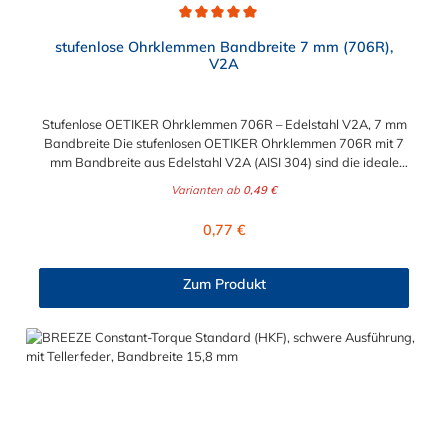
Durchschnittliche Bewertung von 5 von 5 Sternen
stufenlose Ohrklemmen Bandbreite 7 mm (706R),
V2A
Stufenlose OETIKER Ohrklemmen 706R – Edelstahl V2A, 7 mm
Bandbreite Die stufenlosen OETIKER Ohrklemmen 706R mit 7
mm Bandbreite aus Edelstahl V2A (AISI 304) sind die ideale
Lösung für zuverlässige, dauerhafte und korrosionsbeständige
Varianten ab
0,49 €
Schlauchverbindungen. Dank der stufenlosen Konstruktion ohne
Überlappungen oder Stufen im inneren Umfang ermöglicht die
Regulärer Preis:
0,77 €
Klemme eine gleichmäßige Rundumklemmung – für perfekte
Dichtheit und optimalen Halt. Die Ohrklemmen 706R lassen sich
einfach, schnell und platzsparend montieren. Aufgrund ihrer
Zum Produkt
kompakten Bauweise und präzisen Spannbereiche sind sie
ideal für Anwendungen mit geringem Bauraum geeignet – etwa
in der Automobilindustrie, im Maschinenbau oder in Geräten mit
feinen Leitungen. Vorteile & Features Stufenlose Konstruktion
ohne Überlappung – gleichmäßige 360°-Rundumklemmung
7 mm Bandbreite für präzise, dichte Verbindungen Edelstahl
V2A (AISI 304) – rostfrei & korrosionsbeständig Niedrige
Bauhöhe – ideal bei engem Bauraum Optisch erkennbarer
geschlossener Zustand Nicht wiederverwendbar – maximale