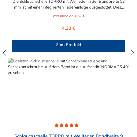
Die Schlauchschelle TORRO mit Wellfeder in der Bandbreite 12
mm ist mit einer integrierten Federeinlage ausgestattet. Diese
Federeinlage gleicht Durchmesserschwankungen durch
Varianten ab
4,61 €
Temperaturveränderung problemlos aus. Durch diese
Eigenschaft der Schlauchschelle ist stets eine sichere und
Regulärer Preis:
4,28 €
durchgängig Verbindung zwischen Stutzen und Schlauch
gewährleistet. Die Schlauchschelle TORRO mit Wellfeder,
Bandbreite 12 mm, W3 ist für Spannbereiche von 30 mm bis
Zum Produkt
110 mm in verschiedenen Abstufungen erhältlich.
Durchschnittliche Bewertung von 5 von 5 Sternen
Schlauchschelle TORRO mit Wellfeder, Bandbreite 9