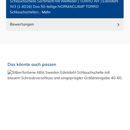
Schlauchschelle Sortiment mit Wellfeder | TORRO WF | Edelstahl
W3 (1.4016) Das 50-teilige NORMACLAMP TORRO
Schlauchschellen…
Mehr
Bewertungen
Produktgalerie überspringen
Das könnte auch passen