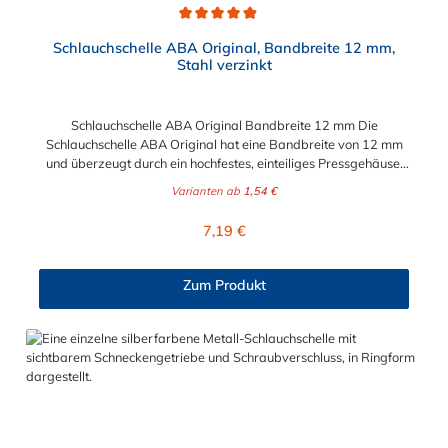
Durchschnittliche Bewertung von 4.9 von 5 Sternen
Schlauchschelle ABA Original, Bandbreite 12 mm,
Stahl verzinkt
Schlauchschelle ABA Original Bandbreite 12 mm Die
Schlauchschelle ABA Original hat eine Bandbreite von 12 mm
und überzeugt durch ein hochfestes, einteiliges Pressgehäuse.
Durch die abgerundeten Bandkanten und einer glatten
Varianten ab
1,54 €
Bandinnenseite werden die Schläuche geschützt. Die
Schlauchschelle ABA Original mit einer Bandbreite von 12 mm
Regulärer Preis:
7,19 €
hat einen wählbaren Spannbereich von 16 mm bis 310 mm.
Vorteile auf einen Blick Hohe Spannkraft Hohes
Bruchdrehmoment Schlauchschonend dank glatter
Zum Produkt
Bandinnenseite Jede Schelle ist zur Rückverfolgbarkeit mit
einem Datumsstempel versehe Anwendungsbeispiele:
Maschinenbau Chemische Industrie Bewässungssysteme
Eisenbahn Landmaschinen Baumaschinen Marineindustrie
Heimwerker