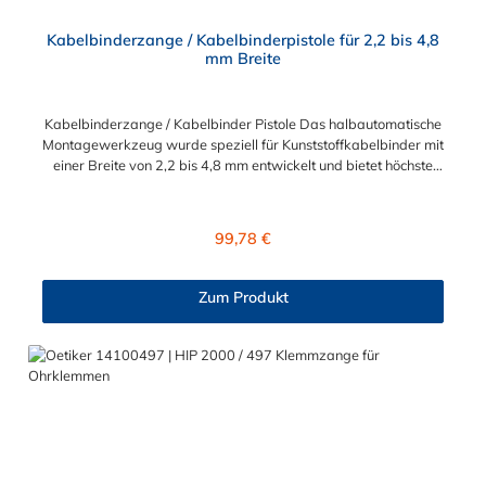
Kabelbinderzange / Kabelbinderpistole für 2,2 bis 4,8
mm Breite
Kabelbinderzange / Kabelbinder Pistole Das halbautomatische
Montagewerkzeug wurde speziell für Kunststoffkabelbinder mit
einer Breite von 2,2 bis 4,8 mm entwickelt und bietet höchste
Präzision und Effizienz. Hauptmerkmale Präzise
Spannungskontrolle: Verhindert das übermäßige Festziehen
von Kabelbindern und sorgt so für eine sichere und schonende
Regulärer Preis:
99,78 €
Befestigung. Effizientes Schneiden: Schneidet Kabelbinder
unterschiedlicher Breiten sauber ab, was die Nachbearbeitung
minimiert. Produktivitätssteigerung: Ermöglicht eine schnellere
Zum Produkt
Montage im Vergleich zu manuellen Werkzeugen, ideal für
Anwendungen in beengten oder schwer zugänglichen
Bereichen. Technische Daten Gewicht: 0,506 kg
Zolltarifnummer: 82054000 Herkunftsland: Italien
Anwendungsbereiche Elektroinstallationen Industrielle
Verkabelung Automobilverkabelung Marine- und Schiffbau
Schaltschrankbau Spezialanwendungen Dieses
benutzerfreundliche Werkzeug ist ein unverzichtbarer Helfer
für die effiziente und sichere Montage von Kabelbindern in