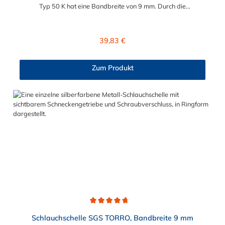
Typ 50 K hat eine Bandbreite von 9 mm. Durch die
verschiedenen Spannbereiche von 8 mm bis maximal 70 mm ist
für jeden Einsatzbereich die passende Schlauchschelle im
Sortiment enthalten. Das kleine NORMACLAMP TORRO
Regulärer Preis:
39,83 €
Schlauchschellen Sortiment Typ 50 K beinhaltet insgesamt 50
Schlauschellen mit folgenden Spannbereichen: 5×
Schlauchschellen TORRO, Spannbereich 8 – 16 mm 8×
Zum Produkt
Schlauchschellen TORRO, Spannbereich 12 – 22 mm 10×
Schlauchschellen TORRO, Spannbereich 16 – 27 mm 5×
Schlauchschellen TORRO, Spannbereich 20 – 32 mm 12×
Schlauchschellen TORRO, Spannbereich 25 – 40 mm 5×
Schlauchschellen TORRO, Spannbereich 32 – 50 mm 5×
Schlauchschellen TORRO, Spannbereich 40 – 60 mm Ein
ideales Schlauchschellen Sortiment für Industrie, Gewerbe und
Hobby.
Durchschnittliche Bewertung von 4.7 von 5 Sternen
Schlauchschelle SGS TORRO, Bandbreite 9 mm