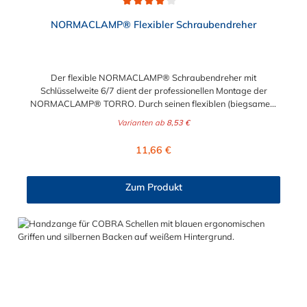
Anwendung.
Durchschnittliche Bewertung von 4 von 5 Sternen
NORMACLAMP® Flexibler Schraubendreher
Der flexible NORMACLAMP® Schraubendreher mit
Schlüsselweite 6/7 dient der professionellen Montage der
NORMACLAMP® TORRO. Durch seinen flexiblen (biegsamen)
Schaft ermöglicht er eine problemlose Montage und ein zügiges
Varianten ab
8,53 €
Arbeiten, ohne Demontage umliegender Anbauteile.
Regulärer Preis:
11,66 €
Zum Produkt