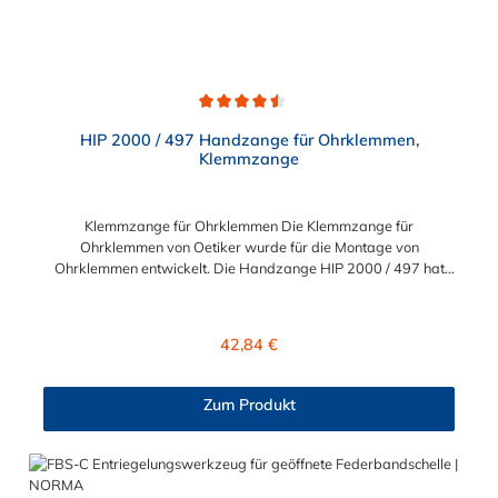
verschiedenen professionellen Bereichen.
Durchschnittliche Bewertung von 4.5 von 5 Sternen
HIP 2000 / 497 Handzange für Ohrklemmen,
Klemmzange
Klemmzange für Ohrklemmen Die Klemmzange für
Ohrklemmen von Oetiker wurde für die Montage von
Ohrklemmen entwickelt. Die Handzange HIP 2000 / 497 hat
einen sicheren und ergonomischen Griff. Dank des
Kniehebelmechanismus der Klemmzange für Ohrklemmen
erreichen Sie eine hohe Schließkraft mit weniger Handkraft. Die
Regulärer Preis:
42,84 €
Ohrklemme kann mühelos geschlossen und montiert werden.
Die Verarbeitung der Klemmzange für Ohrklemmen ist
hochwertig, sodass sie für den Einsatz in Industrie und Gewerbe
Zum Produkt
sehr gefragt ist.