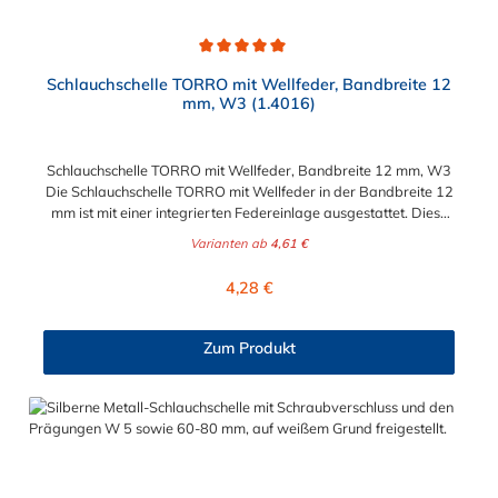
Durchschnittliche Bewertung von 5 von 5 Sternen
Schlauchschelle TORRO mit Wellfeder, Bandbreite 12
mm, W3 (1.4016)
Schlauchschelle TORRO mit Wellfeder, Bandbreite 12 mm, W3
Die Schlauchschelle TORRO mit Wellfeder in der Bandbreite 12
mm ist mit einer integrierten Federeinlage ausgestattet. Diese
Federeinlage gleicht Durchmesserschwankungen durch
Varianten ab
4,61 €
Temperaturveränderung problemlos aus. Durch diese
Eigenschaft der Schlauchschelle ist stets eine sichere und
Regulärer Preis:
4,28 €
durchgängig Verbindung zwischen Stutzen und Schlauch
gewährleistet. Die Schlauchschelle TORRO mit Wellfeder,
Bandbreite 12 mm, W3 ist für Spannbereiche von 30 mm bis
Zum Produkt
110 mm in verschiedenen Abstufungen erhältlich.