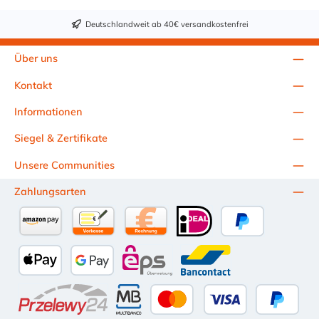
Deutschlandweit ab 40€ versandkostenfrei
Über uns
Kontakt
Informationen
Siegel & Zertifikate
Unsere Communities
Zahlungsarten
Amazon Pay
Vorkasse per Überweisung
Kauf auf Rechnung (10 Tage Netto)
iDEAL
PayPal
Apple Pay
Google Pay
eps
Bancontact