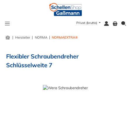
alt springen
Privat (brutto)
|
|
|
Hersteller
NORMA
NORMAEXTRA®
Flexibler Schraubendreher
Schlüsselweite 7
Bildergalerie überspringen