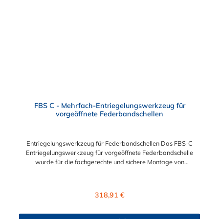
FBS C - Mehrfach-Entriegelungswerkzeug für
vorgeöffnete Federbandschellen
Entriegelungswerkzeug für Federbandschellen Das FBS-C
Entriegelungswerkzeug für vorgeöffnete Federbandschelle
wurde für die fachgerechte und sichere Montage von
Federbandschellen entwickelt. Mit
diesem Entriegelungswerkzeug für Federbandschellen können
Sie die Federbandschellen FBS-C zulässig und sicher
Regulärer Preis:
318,91 €
montieren. Wir empfehlen Gewerbe und Industrie das
Entriegelungswerkzeug für Federbandschellen.