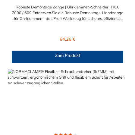
Robuste Demontage Zange | Ohrklemmen-Schneider | HCC
7000 / 609 Entdecken Sie die Robuste Demontage-Handzange
für Ohrklemmen – das Profi-Werkzeug für sicheres, effizientes
und kraftvolles Entfernen von Ohrklemmen. Entwickelt für
höchste Anforderungen im Handwerk und in der Industrie.
Robust, effizient, ergonomisch – so wird Demontage zum
Regulärer Preis:
64,26 €
Kinderspiel Extrem widerstandsfähig: Ideal für das Entfernen
von Edelstahl- und Stahlklemmen bis zu 10 × 1 mm.
Compound-Mechanik: Hohe Kraftübersetzung bei minimalem
Zum Produkt
Kraftaufwand – auch für längere Einsätze bestens geeignet.
Ergonomisches Design: Rutschfeste, orangefarbene Griffe
sorgen für Komfort, Kontrolle und klare Unterscheidung von
Montagewerkzeugen. Sicherheit, Komfort und Langlebigkeit in
einem Werkzeug vereint Mit ihrer langlebigen Konstruktion und
der effizienten Kraftübertragung ist diese Handzange die
ideale Wahl für alle, die regelmäßig mit Ohrklemmen arbeiten.
Egal ob in der Kfz-Werkstatt, im Maschinenbau oder im
Sanitärbereich – dieses Werkzeug entlastet Ihre Hände und
macht jede Demontage kontrolliert und sicher. Jetzt bestellen
und clever demontieren – Ihre neue Lieblingszange wartet!
Warten Sie nicht länger: Holen Sie sich die Robuste
Demontage-Handzange für Ohrklemmen noch heute in Ihre
Werkstatt und erleben Sie den Unterschied bei jeder