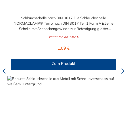
Schlauchschelle nach DIN 3017 Die Schlauchschelle
NORMACLAMP® Torro nach DIN 3017 Teil 1 Form A ist eine
Schelle mit Schneckengewinde zur Befestigung glatter
Schläuche. Sie zeichnet sich durch einen großen Spannbereich
Varianten ab
1,07 €
aus, ist einfach montierbar, wiederverwendbar und durch ihre
abgerundeten Bandkanten besonders schlauchschonend und
Regulärer Preis:
1,09 €
somit die richtige Wahl für Schlauchverbindungen jeglicher Art.
Der Spannbereich der Schlauchschelle nach DIN 3017 ist bis
210 mm in verschiedenen Abstufungen frei wählbar.
Zum Produkt