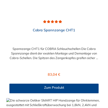
Durchschnittliche Bewertung von 5 von 5 Sternen
Cobra Spannzange CHT1
Spannzange CHT1 für COBRA Schlauchschellen Die Cobra
Spannzange dient der exakten Montage und Demontage von
Cobra-Schellen. Die Spitzen des Zangenkopfes greifen sicher in
die Werkzeugangriffspunkte der Schelle, das integrierte
Federelement hält die Spannzange offen und erlaubt somit ein
problemloses und zügiges Arbeiten. Die Spannzange von
Regulärer Preis:
83,04 €
Cobra ist ein Qualitätswerkzeug und für Industrie und Gewerbe
geeignet.
Zum Produkt