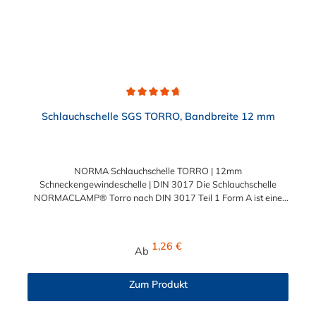
Durchschnittliche Bewertung von 4.7 von 5 Sternen
Schlauchschelle SGS TORRO, Bandbreite 12 mm
NORMA Schlauchschelle TORRO | 12mm
Schneckengewindeschelle | DIN 3017 Die Schlauchschelle
NORMACLAMP® Torro nach DIN 3017 Teil 1 Form A ist eine
Schelle mit Schneckengewinde zur Befestigung glatter
Schläuche. Sie zeichnet sich durch einen großen Spannbereich
aus, ist einfach montierbar, wiederverwendbar und durch ihre
Regulärer Preis:
1,26 €
Ab
abgerundeten Bandkanten besonders schlauchschonend und
somit die richtige Wahl für Schlauchverbindungen jeglicher Art
und Einsatzgebiete. Die Schlauchschelle nach DIN 3017 Teil 1
Zum Produkt
Form A ist in Abstufungen bis zu einem Spannbereich von 410
mm wählbar.