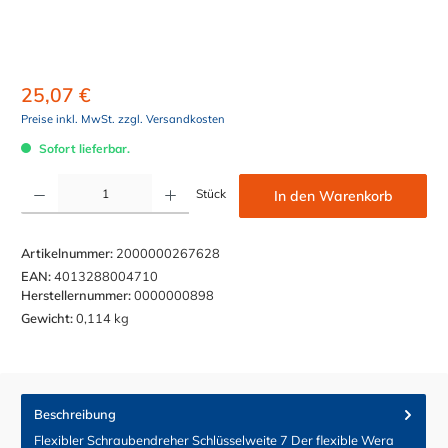
25,07 €
Preise inkl. MwSt. zzgl. Versandkosten
Sofort lieferbar.
Produkt Anzahl: Gib den gewünschten Wert ein oder benutze die Schaltflächen um die Anzahl z
Stück
In den Warenkorb
Artikelnummer:
2000000267628
EAN:
4013288004710
Herstellernummer:
0000000898
Gewicht:
0,114 kg
Beschreibung
Flexibler Schraubendreher Schlüsselweite 7 Der flexible Wera