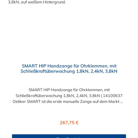
SMART HIP Handzange für Ohrklemmen, mit
Schließkraftüberwachung 1,8kN, 2,4kN, 3,8kN
SMART HIP Handzange für Ohrklemmen, mit
Schließkraftüberwachung 1,8kN, 2,4kN, 3,8kN | 14100637
Oetiker SMART ist die erste manuelle Zange auf dem Markt mit
mehreren kraftüberwachten Schließfunktionen, die für alle
Ohrklemmen geeignet ist und einen sicheren und zuverlässigen
Klemmenverschluss gewährleistet. Eine Kalibrierung der
Regulärer Preis:
267,75 €
SMART-Zange ist nicht notwendig. Dies macht dieses Tool zu
einer unverzichtbaren Ergänzung Ihres Werkzeugkastens!Die
Oetiker SMART Zange bietet drei verschiedene Schließkräfte