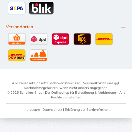
Przelewy24
Multibanco
Kredit- oder Debitkarte
Später Be
SEPA Lastschrift
BLIK
Versandarten
Selbstabholung
DPD Standardversand
DPD Expressversand - 12 Uhr
UPS Standard International
DHL Standardv
DHL-Versand an Packstation
per Spedition
Alle Preise inkl. gesetzl. Mehrwertsteuer zzgl.
Versandkosten
und ggf.
Nachnahmegebühren, wenn nicht anders angegeben.
© 2026 Schellen-Shop | Der Onlineshop für Befestigung & Verbindung - Alle
Rechte vorbehalten
Impressum
|
Datenschutz
|
Erklärung zur Barrierefreiheit