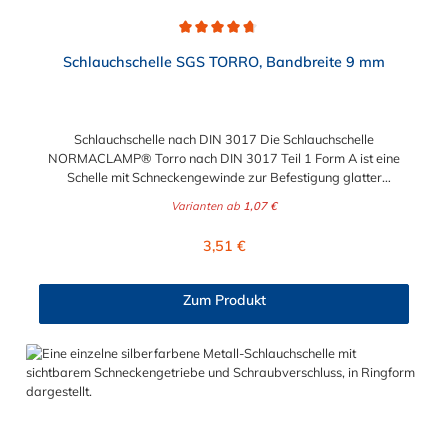
Durchschnittliche Bewertung von 4.7 von 5 Sternen
Schlauchschelle SGS TORRO, Bandbreite 9 mm
Schlauchschelle nach DIN 3017 Die Schlauchschelle
NORMACLAMP® Torro nach DIN 3017 Teil 1 Form A ist eine
Schelle mit Schneckengewinde zur Befestigung glatter
Schläuche. Sie zeichnet sich durch einen großen Spannbereich
Varianten ab
1,07 €
aus, ist einfach montierbar, wiederverwendbar und durch ihre
abgerundeten Bandkanten besonders schlauchschonend und
Regulärer Preis:
3,51 €
somit die richtige Wahl für Schlauchverbindungen jeglicher Art.
Der Spannbereich der Schlauchschelle nach DIN 3017 ist bis
210 mm in verschiedenen Abstufungen frei wählbar.
Zum Produkt