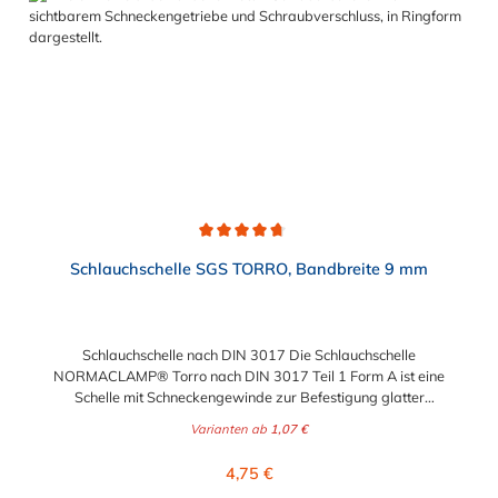
Durchschnittliche Bewertung von 4.7 von 5 Sternen
Schlauchschelle SGS TORRO, Bandbreite 9 mm
Schlauchschelle nach DIN 3017 Die Schlauchschelle
NORMACLAMP® Torro nach DIN 3017 Teil 1 Form A ist eine
Schelle mit Schneckengewinde zur Befestigung glatter
Schläuche. Sie zeichnet sich durch einen großen Spannbereich
Varianten ab
1,07 €
aus, ist einfach montierbar, wiederverwendbar und durch ihre
abgerundeten Bandkanten besonders schlauchschonend und
Regulärer Preis:
4,75 €
somit die richtige Wahl für Schlauchverbindungen jeglicher Art.