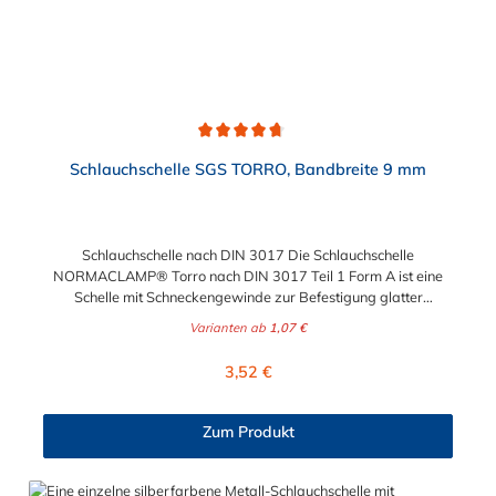
Durchschnittliche Bewertung von 4.7 von 5 Sternen
Schlauchschelle SGS TORRO, Bandbreite 9 mm
Schlauchschelle nach DIN 3017 Die Schlauchschelle
NORMACLAMP® Torro nach DIN 3017 Teil 1 Form A ist eine
Schelle mit Schneckengewinde zur Befestigung glatter
Schläuche. Sie zeichnet sich durch einen großen Spannbereich
Varianten ab
1,07 €
aus, ist einfach montierbar, wiederverwendbar und durch ihre
abgerundeten Bandkanten besonders schlauchschonend und
Regulärer Preis:
3,52 €
somit die richtige Wahl für Schlauchverbindungen jeglicher Art.
Der Spannbereich der Schlauchschelle nach DIN 3017 ist bis
210 mm in verschiedenen Abstufungen frei wählbar.
Zum Produkt