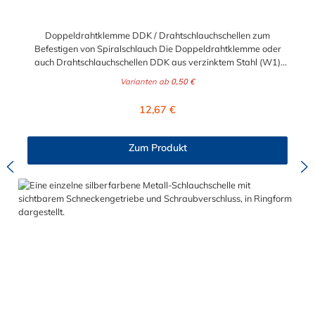
Doppeldrahtklemme DDK / Drahtschlauchschellen zum
Befestigen von Spiralschlauch Die Doppeldrahtklemme oder
auch Drahtschlauchschellen DDK aus verzinktem Stahl (W1)
oder aus Edelstahl V2A (W4) eignet sich sehr gut zur
Varianten ab
0,50 €
Befestigung von Vakuumschlauch, Spiralschlauch oder anderen
Schlauch mit gewellter Außendecke. Das Material W1
Regulärer Preis:
12,67 €
(verzinkter Stahl) ist für Anwendungen mit geringer
Anforderung an Korrosionsbeständigkeit verwendbar. Der
angegebene Spannbereich entspricht dem Innendurchmesser
Zum Produkt
der Doppeldrahtklemme, und muss somit Ihren gemessenen
Schlauchaußendurchmesser einschließen, damit der
entsprechende Schlauch befestigt werden kann.