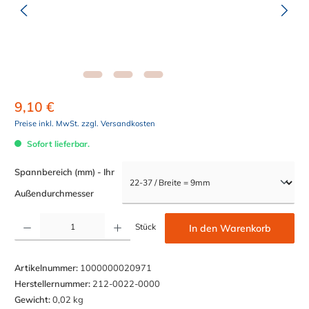
9,10 €
Preise inkl. MwSt. zzgl. Versandkosten
Sofort lieferbar.
Spannbereich (mm) - Ihr
auswählen
Außendurchmesser
Produkt Anzahl: Gib den gewünschten Wert ein oder benutze die Schaltflächen um die Anzahl z
Stück
In den Warenkorb
Artikelnummer:
1000000020971
Herstellernummer:
212-0022-0000
Gewicht:
0,02 kg