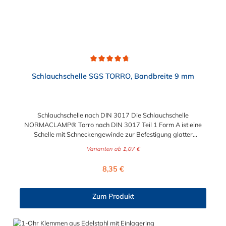
Durchschnittliche Bewertung von 4.7 von 5 Sternen
Schlauchschelle SGS TORRO, Bandbreite 9 mm
Schlauchschelle nach DIN 3017 Die Schlauchschelle
NORMACLAMP® Torro nach DIN 3017 Teil 1 Form A ist eine
Schelle mit Schneckengewinde zur Befestigung glatter
Schläuche. Sie zeichnet sich durch einen großen Spannbereich
Varianten ab
1,07 €
aus, ist einfach montierbar, wiederverwendbar und durch ihre
abgerundeten Bandkanten besonders schlauchschonend und
Regulärer Preis:
8,35 €
somit die richtige Wahl für Schlauchverbindungen jeglicher Art.
Der Spannbereich der Schlauchschelle nach DIN 3017 ist bis
210 mm in verschiedenen Abstufungen frei wählbar.
Zum Produkt