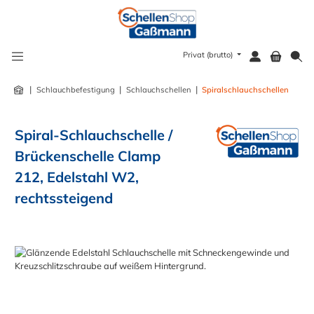
alt springen
Privat (brutto)
|
|
|
Schlauchbefestigung
Schlauchschellen
Spiralschlauchschellen
Spiral-Schlauchschelle /
Brückenschelle Clamp
212, Edelstahl W2,
rechtssteigend
Bildergalerie überspringen