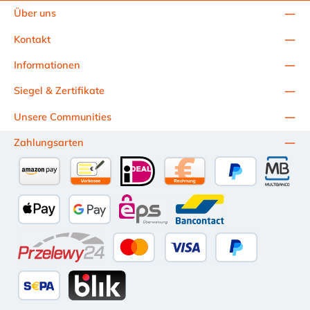
Spiralschlauch senkrecht vor sich. Jetzt sehen Sie, ob sich Ihre
Über uns
Spirale zur linken oder rechten Seite nach oben dreht.
Materialbeschreibung: W2 - das Gehäuse und das
Kontakt
Bandmaterial sind auch rostfreien Stahl 1.4016 und die
Schraube im Verschluss ist aus verzinkten Stahl W4 - Alle
Informationen
Komponenten der Spiralschlauchschelle sind aus Edelstahl V2A
(1.4301)
Siegel & Zertifikate
Unsere Communities
Zahlungsarten
Amazon Pay
Vorkasse per Überweisung
iDEAL
Kauf auf Rechnung (10 Tage Ne
PayPal
Multiba
Apple Pay
Google Pay
eps
Bancontact
Przelewy24
Kredit- oder Debitkarte
Später Bezahlen
SEPA Lastschrift
BLIK