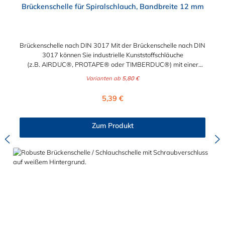
Brückenschelle für Spiralschlauch, Bandbreite 12 mm
Brückenschelle nach DIN 3017 Mit der Brückenschelle nach DIN
3017 können Sie industrielle Kunststoffschläuche
(z.B. AIRDUC®, PROTAPE® oder TIMBERDUC®) mit einer
Spirale (Verstärkung) professionell und sicher befestigen. Diese
Varianten ab
5,80 €
Spiralschlauchschelle hat eine Bandbreite von 12 mm und ist in
den Materialien W2 und W4 erhältlich. Neben den
Regulärer Preis:
5,39 €
Spannbereichen von minimal 35 bis maximal 250 mm können
Sie auch die Steigung der Spiralschlauchschelle nach Ihren
Bedürfnissen wählen. Hierbei unterscheidet man zwischen
Zum Produkt
rechtssteigend und linkssteigend. Je nachdem welche Steigung
Ihr Spiralschlauch müssen Sie hier bitte rechts oder links
auswählen. Achtung: Sollten Sie diesen Artikel für einen kleinen
Durchmesser benötigen, verwenden Sie bitte
unsere Spiralschlauchschelle CLAMP 212. Wie erkenne ich,
welche Steigung mein Spiralschlauch hat? Halten Sie Ihren
Spiralschlauch senkrecht vor sich. Jetzt sehen Sie, ob sich Ihre
Spirale zur linken oder rechten Seite nach oben dreht.
Materialbeschreibung: W2 - das Gehäuse und das
Bandmaterial sind auch rostfreien Stahl 1.4016 und die