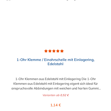
Durchschnittliche Bewertung von 4.9 von 5 Sternen
1-Ohr Klemme / Einohrschelle mit Einlagering,
Edelstahl
1-Ohr Klemmen aus Edelstahl mit Einlagering Die 1-Ohr
Klemmen aus Edelstahl mit Einlagering eigent sich ideal für
anspruchsvolle Abbindungen mit weichen und harten Gummi-
oder Kunstoffmaterialien. Der dünnwandige Einlagering mit bis
Varianten ab
0,52 €
zu 0,3 mm Materialstärke und oval ausgebildeter, nach ausßen
gerichteter Sicke, überbrückt den Ohrspalt des Klemmenohres.
Regulärer Preis:
1,14 €
Damit gewährleistet er eine einheitliche Kompression nahezu