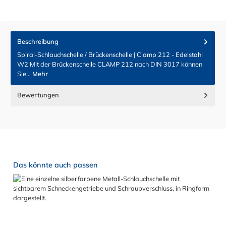
Beschreibung
Spiral-Schlauchschelle / Brückenschelle | Clamp 212 - Edelstahl
W2 Mit der Brückenschelle CLAMP 212 nach DIN 3017 können
Sie…
Mehr
Bewertungen
Produktgalerie überspringen
Das könnte auch passen