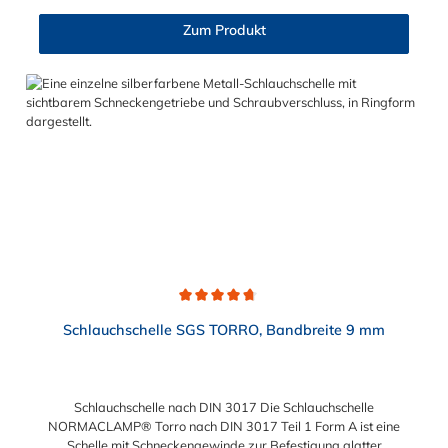
am gesamten inneren Umfang der Klemme. Der Spannbereich
der 1-Ohr Klemmen aus Edelstahl mit Einlagering ist in
Zum Produkt
verschiedenen Abstufungen von 2,5 mm bis maximal 30 mm
wählbar.
Durchschnittliche Bewertung von 4.7 von 5 Sternen
Schlauchschelle SGS TORRO, Bandbreite 9 mm
Schlauchschelle nach DIN 3017 Die Schlauchschelle
NORMACLAMP® Torro nach DIN 3017 Teil 1 Form A ist eine
Schelle mit Schneckengewinde zur Befestigung glatter