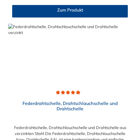
Der Spannbereich der Schlauchschelle nach DIN 3017 ist bis
210 mm in verschiedenen Abstufungen frei wählbar.
Zum Produkt
Durchschnittliche Bewertung von 5 von 5 Sternen
Federdrahtschelle, Drahtschlauchschelle und
Drahtschelle
Federdrahtschelle, Drahtschlauchschelle und Drahtschelle aus
verzinkten Stahl Die Federdrahtschelle, Drahtschlauchschelle
bzw. Drahtschelle AAL ist eine kostengünstige und einfache