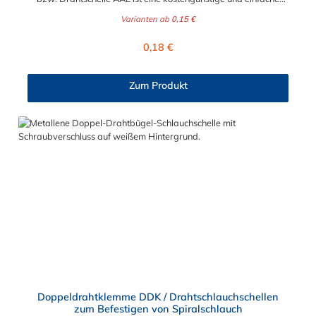
Lösung für verschiedene Anwendungen. Speziell für
Varianten ab
0,15 €
Anwendungen im niederen Druckbereich und für
Spiralschläuche mit kleineren Durchmessern kommt dieses
Regulärer Preis:
0,18 €
Multitalent zum Einsatz. Der Spannbereich der
Federdrahtschelle, Drahtschlauchschelle bzw. Drahtschelle
kann zwischen 6,6 mm und 22,6 mm gewählt werden.
Zum Produkt
Doppeldrahtklemme DDK / Drahtschlauchschellen
zum Befestigen von Spiralschlauch