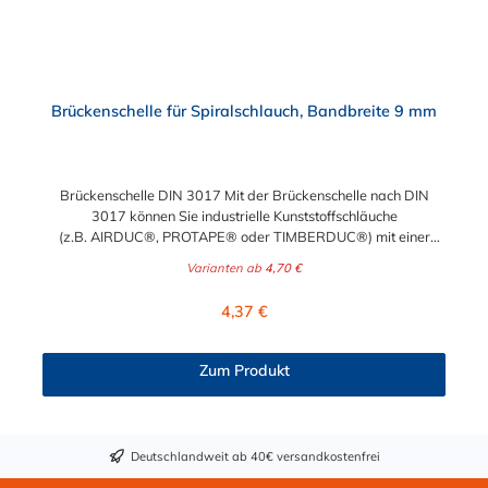
Schraube im Verschluss ist aus verzinkten Stahl W4 - Alle
Komponenten der Spiralschlauchschelle sind aus Edelstahl V2A
(1.4301)
Brückenschelle für Spiralschlauch, Bandbreite 9 mm
Brückenschelle DIN 3017 Mit der Brückenschelle nach DIN
3017 können Sie industrielle Kunststoffschläuche
(z.B. AIRDUC®, PROTAPE® oder TIMBERDUC®) mit einer
Spirale (Verstärkung) professionell und sicher befestigen. Diese
Varianten ab
4,70 €
Spiralschlauchschelle hat eine Bandbreite von 9 mm und ist in
den Materialien W2 und W4 erhältlich. Neben den
Regulärer Preis:
4,37 €
Spannbereichen von minimal 35 bis maximal 250 mm können
Sie auch die Steigung der Spiralschlauchschelle nach Ihren
Bedürfnissen wählen. Hierbei unterscheidet man zwischen
Zum Produkt
rechtssteigend und linkssteigend. Je nachdem welche Steigung
Ihr Spiralschlauch müssen Sie hier bitte rechts oder links
auswählen. Achtung: Sollten Sie diesen Artikel für einen
kleineren Durchmesser benötigen, verwenden Sie bitte
Deutschlandweit ab 40€ versandkostenfrei
unsere Spiralschlauchschelle CLAMP 212. Wie erkenne ich,
welche Steigung mein Spiralschlauch hat? Halten Sie Ihren