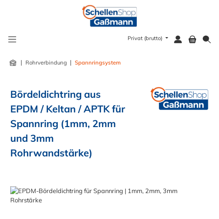
alt springen
Privat (brutto)
|
|
Rohrverbindung
Spannringsystem
Bördeldichtring aus
EPDM / Keltan / APTK für
Spannring (1mm, 2mm
und 3mm
Rohrwandstärke)
Bildergalerie überspringen