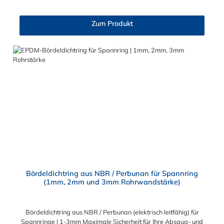
Stellen leicht montiert werden. Dieser zweiteilige Spannring ist
in den Durchmessern von 80 - 630 mm erhältlich, zudem
leckagefrei und bis zu 3 bar explosionsdruckstoßfest. Nicht
Zum Produkt
zuletzt kann der zweiteilige Spannring dank seines
besonderen, gelb verzinkten, Drehteils mehrfach, schnell und
einfach, geöffnet und verschlossen werden, ohne dass die
Schraube bei der Montage verloren gehen kann. Der
zweiteilige Spannring zur Verwendung mit Bördeldichtring
wird mit einem Profil hergestellt. Je nach Rohrbau werden
unterschiedlich dicke Bördeldichtringe für die Verbindung
von 1mm, 2mm und 3mm Rohrwandstärken in Kombination mit
dem Spannring eingesetzt. Das Spannringprofil ist dabei immer
gleich.
Bördeldichtring aus NBR / Perbunan für Spannring
(1mm, 2mm und 3mm Rohrwandstärke)
Bördeldichtring aus NBR / Perbunan (elektrisch leitfähig) für
Spannringe | 1-3mm Maximale Sicherheit für Ihre Absaug- und