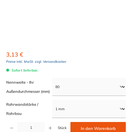
3,13 €
Preise inkl. MwSt. zzgl. Versandkosten
Sofort lieferbar.
Nennweite - Ihr
auswählen
Außendurchmesser (mm)
Rohrwandstärke /
auswählen
Rohrbau
Produkt Anzahl: Gib den gewünschten Wert ein oder benutze die Schaltflächen um die Anzahl z
Stück
In den Warenkorb