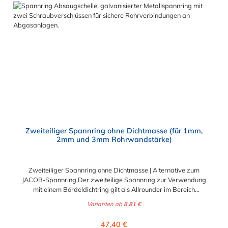
Zweiteiliger Spannring ohne Dichtmasse (für 1mm,
2mm und 3mm Rohrwandstärke)
Zweiteiliger Spannring ohne Dichtmasse | Alternative zum
JACOB-Spannring Der zweiteilige Spannring zur Verwendung
mit einem Bördeldichtring gilt als Allrounder im Bereich
Rohrleitungsbau. Er zweiteilige Spannring ist universell
Varianten ab
8,81 €
einsetzbar und kann durch seine spezielle
Drehgelenkverschlusstechnik selbst an schwer zugänglichen
Regulärer Preis:
47,40 €