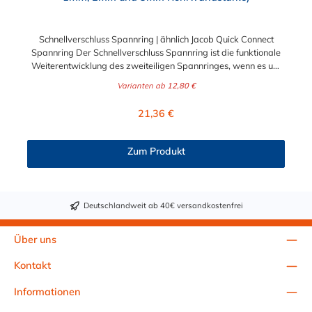
Schnellverschluss Spannring | ähnlich Jacob Quick Connect
Spannring Der Schnellverschluss Spannring ist die funktionale
Weiterentwicklung des zweiteiligen Spannringes, wenn es um
schnelle Montagezeiten und spätere Revision der
Varianten ab
12,80 €
Rohrabschnitte geht. Durch seinen praktischen
Kniehebelverschluss und sein Scharnier ist er jederzeit schnell,
Regulärer Preis:
21,36 €
einfach und ohne Hilfsmittel zu öffnen und zu verschließen.
Dieser Schnellverschluss Spannring kann zudem im
geschlossenen Zustand einfach nachgezogen werden. Dadurch
Zum Produkt
gilt er bei Monteuren, als besonders montagefreundlich. Der
Spannring ist in den Durchmessern von 80 - 630mm und im
Material verzinkt oder Edelstahl erhältlich, leckagefrei und bis
zu 3 bar explosionsdruckstoßfest. Der
Deutschlandweit ab 40€ versandkostenfrei
Schnellverschlußspannring zur Verwendung mit Bördeldichtring
wird mit einem Profil hergestellt. Je nach Rohrbau werden
unterschiedlich dicke Bördeldichtringe für die Verbindung von
Über uns
1,2 & 3mm Rohrwandstärken in Kombination mit diesem
Spannring eingesetzt. Das Spannringprofil ist dabei immer
Kontakt
gleich.
Informationen