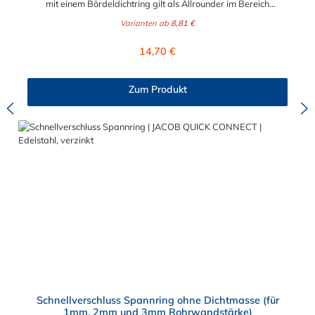
mit einem Bördeldichtring gilt als Allrounder im Bereich
(Kraftstoffe), Säuren sowie Heptan. Ihre Vorteile auf einen Blick
Rohrleitungsbau. Er zweiteilige Spannring ist universell
Zertifiziert: FDA-konform und transparent für die
Varianten ab
8,81 €
einsetzbar und kann durch seine spezielle
Lebensmittelindustrie. Effizient: Ein Spannringprofil reicht für 1,
Drehgelenkverschlusstechnik selbst an schwer zugänglichen
Regulärer Preis:
2 und 3 mm Rohrwandstärken. Sicher: Erhöhte Staub- und
14,70 €
Stellen leicht montiert werden. Dieser zweiteilige Spannring ist
Luftdichtigkeit für anspruchsvolle Anlagen. Hitzebeständig:
in den Durchmessern von 80 - 630 mm erhältlich, zudem
Einsatzbar von -60°C bis +200°C (kurzzeitig +250°C).
leckagefrei und bis zu 3 bar explosionsdruckstoßfest. Nicht
Zum Produkt
zuletzt kann der zweiteilige Spannring dank seines
besonderen, gelb verzinkten, Drehteils mehrfach, schnell und
einfach, geöffnet und verschlossen werden, ohne dass die
Schraube bei der Montage verloren gehen kann. Der
zweiteilige Spannring zur Verwendung mit Bördeldichtring
wird mit einem Profil hergestellt. Je nach Rohrbau werden
unterschiedlich dicke Bördeldichtringe für die Verbindung
von 1mm, 2mm und 3mm Rohrwandstärken in Kombination mit
dem Spannring eingesetzt. Das Spannringprofil ist dabei immer
gleich.
Schnellverschluss Spannring ohne Dichtmasse (für
1mm, 2mm und 3mm Rohrwandstärke)