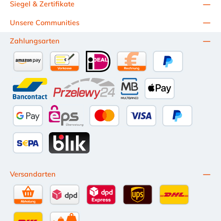
Siegel & Zertifikate
Unsere Communities
Zahlungsarten
Amazon Pay
Vorkasse per Überweisung
iDEAL
Kauf auf Rechnung (10 Tage Ne
PayPal
Bancontact
Przelewy24
Multibanco
Apple Pay
Google Pay
eps
Kredit- oder Debitkarte
Später Bezahl
SEPA Lastschrift
BLIK
Versandarten
Selbstabholung
DPD Standardversand
DPD Expressversand - 12 Uhr
UPS Standard International
DHL Standardv