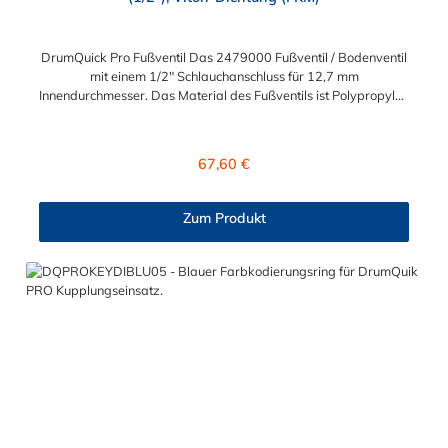
DrumQuick Pro Fußventil Das 2479000 Fußventil / Bodenventil
mit einem 1/2" Schlauchanschluss für 12,7 mm
Innendurchmesser. Das Material des Fußventils ist Polypropylen
und die Dichtung ist aus FKM (Viton). Verwendung mit
Tauchrohren der CPC DrumQuik-Serie. Das Fußventil wird am
Boden eines Tauchrohrs mit 1/2" ID angeschlossen und
Regulärer Preis:
67,60 €
verhindert, dass Chemikalien nach der Entnahme in den
Behälter zurückfließen.
Zum Produkt