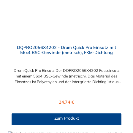
DQPRO2056X4202 - Drum Quick Pro Einsatz mit
56x4 BSC-Gewinde (metrisch), FKM-Dichtung
Drum Quick Pro Einsatz Der DQPRO2056X4202 Fasseinsatz
mit einem 56x4 BSC-Gewinde (metrisch). Das Material des
Einsatzes ist Polyethylen und der intergrierte Dichting ist aus
FKM. Druckbereich: 0 bis 45 psig (0 bis 3,1 bar)
Temperaturbereich: -20ºF bis 120ºF Metrisches Gewinde Sie
können diesen Drum Quick Pro Einsatz mit allen Kupplern,
Regulärer Preis:
24,74 €
Tauchrohren und Farbcodierungen der DrumQuik PRO Serie
kombinieren.
Zum Produkt