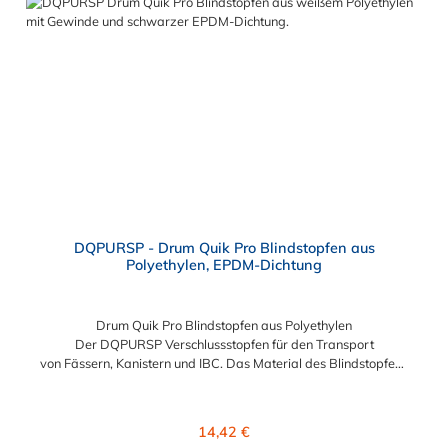
DQPURSP - Drum Quik Pro Blindstopfen aus
Polyethylen, EPDM-Dichtung
Drum Quik Pro Blindstopfen aus Polyethylen
Der DQPURSP Verschlussstopfen für den Transport
von Fässern, Kanistern und IBC. Das Material des Blindstopfens
bzw. Verschlussstopfens ist Polyethylen. Sie können diesen
Verschlussstopfen mit allen Einsätzen, Tauchrohren und
Farbcodierungen der DrumQuik PRO- Serie kombinieren.
Regulärer Preis:
14,42 €