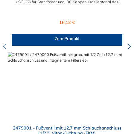
(ISO G2) für Stahlfässer und IBC Kappen. Das Material des
Einsatzes ist Polyethylen und die zwei intergrierten Dichting
sind aus EPDM. Sie können diesen Einsatz mit allen Kupplern,
Tauchrohren und Farbcodierungen der Drum Quik PRO Serie
Regulärer Preis:
16,12 €
kombinieren. Druckbereich: 0 bis 45 psig (0 bis 3,1 bar)
Temperaturbereich: -20ºF bis 120ºF
Zum Produkt
2479001 - Fußventil mit 12,7 mm Schlauchanschluss
(1/2"), Viton-Dichtung (FKM)