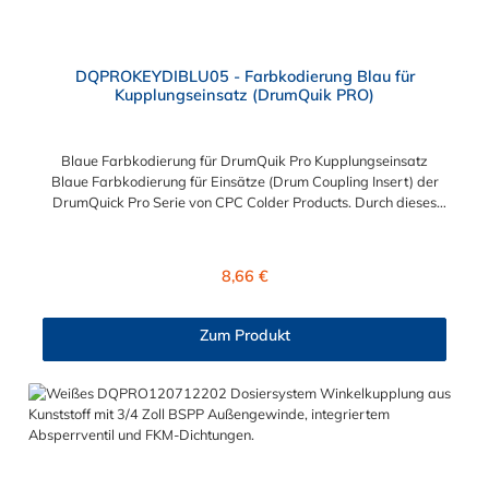
DQPROKEYDIBLU05 - Farbkodierung Blau für
Kupplungseinsatz (DrumQuik PRO)
Blaue Farbkodierung für DrumQuik Pro Kupplungseinsatz
Blaue Farbkodierung für Einsätze (Drum Coupling Insert) der
DrumQuick Pro Serie von CPC Colder Products. Durch dieses
Key Kit lässt sich der Kupplungseinsatz nur mit einem Kuppler
verbinden, der ebenfalls eine blaue Farbkodierung besitzt. Das
Material der Farbmarkierung ist Polyethylen.
Regulärer Preis:
8,66 €
DrumQuik® PRO ermöglicht mit seinem geschlossenen System
ein sicheres, einfaches und wirtschaftliches Entnehmen und
Befüllen von Chemikalien aus Fässern, Kanistern und IBC. Es
Zum Produkt
reduziert kostspieliges Verschütten von gefährlichen
Flüssigkeiten und das damit verbundene Austreten von
Dämpfen. Dadurch wird die Sicherheit am Arbeitsplatz erhöht.