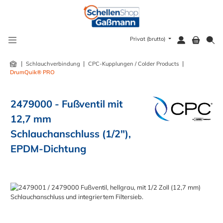
alt springen
Privat (brutto)
|
|
|
Schlauchverbindung
CPC-Kupplungen / Colder Products
DrumQuik® PRO
2479000 - Fußventil mit
12,7 mm
Schlauchanschluss (1/2"),
EPDM-Dichtung
Bildergalerie überspringen