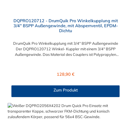
DQPRO120712 - DrumQuik Pro Winkelkupplung mit
3/4" BSPP Außengewinde, mit Absperrventil, EPDM-
Dichtu
DrumQuik Pro Winkelkupplung mit 3/4" BSPP Außengewinde
Der DQPRO120712 Winkel- Kuppler mit einem 3/4" BSPP
Außengewinde. Das Material des Couplers ist Polypropylen
und die zwei intergrierten Dichting sind aus EPDM. Sie können
diesen Kuppler mit allen Einsätzen, Tauchrohren und
Farbcodierungen der DrumQuik PRO- Serie kombinieren.
Regulärer Preis:
128,90 €
Zum Produkt