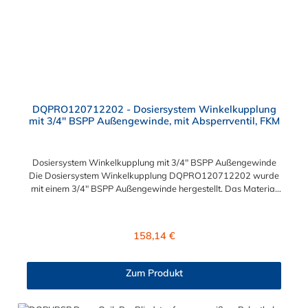
DQPRO120712202 - Dosiersystem Winkelkupplung
mit 3/4" BSPP Außengewinde, mit Absperrventil, FKM
Dosiersystem Winkelkupplung mit 3/4" BSPP Außengewinde
Die Dosiersystem Winkelkupplung DQPRO120712202 wurde
mit einem 3/4" BSPP Außengewinde hergestellt. Das Material
der Dosiersystem Winkelkupplung ist Polypropylen und die
zwei intergrierten Dichting sind aus FKM (VITON). Ventilfeder:
Edelstahl 316 Druckbereich: 0 bis 45 psig (0 bis 3,1 bar)
Regulärer Preis:
158,14 €
Temperaturbereich: 32ºF bis 120ºF Sie können diese
Dosiersystem Winkelkupplung mit allen Einsätzen, Tauchrohren
und Farbcodierungen der Drum Quik PRO Serie kombinieren.
Zum Produkt