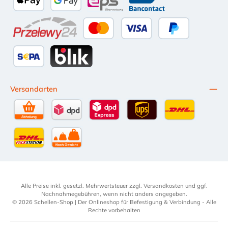
Apple Pay
Google Pay
eps
Bancontact
Przelewy24
Kredit- oder Debitkarte
Später Bezahlen
SEPA Lastschrift
BLIK
Versandarten
Selbstabholung
DPD Standardversand
DPD Expressversand - 12 Uhr
UPS Standard International
DHL Standardv
DHL-Versand an Packstation
per Spedition
Alle Preise inkl. gesetzl. Mehrwertsteuer zzgl.
Versandkosten
und ggf.
Nachnahmegebühren, wenn nicht anders angegeben.
© 2026 Schellen-Shop | Der Onlineshop für Befestigung & Verbindung - Alle
Rechte vorbehalten