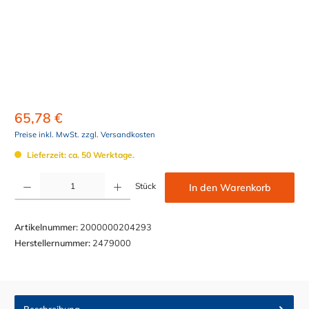
65,78 €
Preise inkl. MwSt. zzgl. Versandkosten
Lieferzeit: ca. 50 Werktage.
Produkt Anzahl: Gib den gewünschten Wert ein oder benutze die Schaltflächen um die Anzahl z
Stück
In den Warenkorb
Artikelnummer:
2000000204293
Herstellernummer:
2479000
Beschreibung