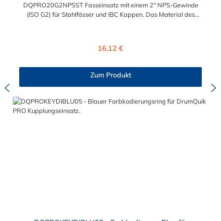
DQPRO20G2NPSST Fasseinsatz mit einem 2" NPS-Gewinde
(ISO G2) für Stahlfässer und IBC Kappen. Das Material des
Einsatzes ist Polyethylen und die zwei intergrierten Dichting
sind aus EPDM. Sie können diesen Einsatz mit allen Kupplern,
Tauchrohren und Farbcodierungen der Drum Quik PRO Serie
Regulärer Preis:
16,12 €
kombinieren. Druckbereich: 0 bis 45 psig (0 bis 3,1 bar)
Temperaturbereich: -20ºF bis 120ºF
Zum Produkt