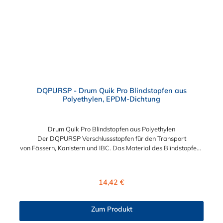
DQPURSP - Drum Quik Pro Blindstopfen aus
Polyethylen, EPDM-Dichtung
Drum Quik Pro Blindstopfen aus Polyethylen
Der DQPURSP Verschlussstopfen für den Transport
von Fässern, Kanistern und IBC. Das Material des Blindstopfens
bzw. Verschlussstopfens ist Polyethylen. Sie können diesen
Verschlussstopfen mit allen Einsätzen, Tauchrohren und
Farbcodierungen der DrumQuik PRO- Serie kombinieren.
Regulärer Preis:
14,42 €
Zum Produkt