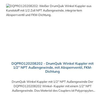
DQPRO120208202 - DrumQuik Winkel Kuppler mit
1/2" NPT Außengewinde, mit Absperrventil, FKM-
Dichtung
DrumQuik Winkel Kuppler mit 1/2" NPT Außengewinde Der
DQPRO120208202 Winkel- Kuppler mit einem 1/2" NPT
Außengewinde. Das Material des Couplers ist Polypropylen
und die zwei intergrierten Dichting sind aus FKM. Sie können
diesen Kuppler mit allen Einsätzen, Tauchrohren und
Farbcodierungen der DrumQuik PRO- Serie kombinieren.
Regulärer Preis: