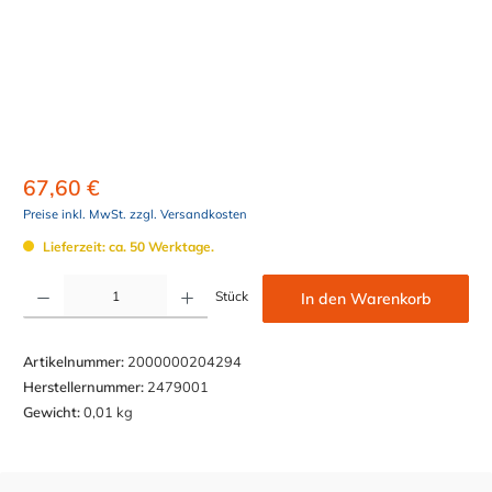
67,60 €
Preise inkl. MwSt. zzgl. Versandkosten
Lieferzeit: ca. 50 Werktage.
Produkt Anzahl: Gib den gewünschten Wert ein oder benutze die Schaltflächen um die Anzahl z
Stück
In den Warenkorb
Artikelnummer:
2000000204294
Herstellernummer:
2479001
Gewicht:
0,01 kg