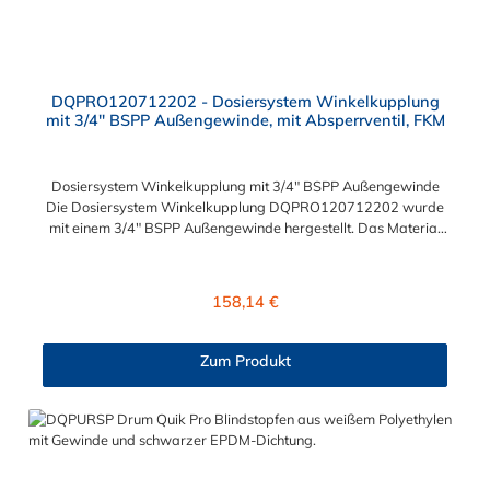
DQPRO120712202 - Dosiersystem Winkelkupplung
mit 3/4" BSPP Außengewinde, mit Absperrventil, FKM
Dosiersystem Winkelkupplung mit 3/4" BSPP Außengewinde
Die Dosiersystem Winkelkupplung DQPRO120712202 wurde
mit einem 3/4" BSPP Außengewinde hergestellt. Das Material
der Dosiersystem Winkelkupplung ist Polypropylen und die
zwei intergrierten Dichting sind aus FKM (VITON). Ventilfeder:
Edelstahl 316 Druckbereich: 0 bis 45 psig (0 bis 3,1 bar)
Regulärer Preis:
158,14 €
Temperaturbereich: 32ºF bis 120ºF Sie können diese
Dosiersystem Winkelkupplung mit allen Einsätzen, Tauchrohren
und Farbcodierungen der Drum Quik PRO Serie kombinieren.
Zum Produkt