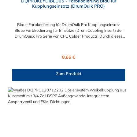
DQPROKEYDIBLU05 - Farbkodierung Blau für
Kupplungseinsatz (DrumQuik PRO)
Blaue Farbkodierung für DrumQuik Pro Kupplungseinsatz
Blaue Farbkodierung für Einsätze (Drum Coupling Insert) der
DrumQuick Pro Serie von CPC Colder Products. Durch dieses
Key Kit lässt sich der Kupplungseinsatz nur mit einem Kuppler
verbinden, der ebenfalls eine blaue Farbkodierung besitzt. Das
Material der Farbmarkierung ist Polyethylen.
Regulärer Preis:
8,66 €
DrumQuik® PRO ermöglicht mit seinem geschlossenen System
ein sicheres, einfaches und wirtschaftliches Entnehmen und
Befüllen von Chemikalien aus Fässern, Kanistern und IBC. Es
Zum Produkt
reduziert kostspieliges Verschütten von gefährlichen
Flüssigkeiten und das damit verbundene Austreten von
Dämpfen. Dadurch wird die Sicherheit am Arbeitsplatz erhöht.