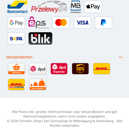
Bancontact
Przelewy24
Multibanco
Apple Pay
Google Pay
eps
Kredit- oder Debitkarte
Später Bezahl
SEPA Lastschrift
BLIK
Versandarten
Selbstabholung
DPD Standardversand
DPD Expressversand - 12 Uhr
UPS Standard International
DHL Standardv
DHL-Versand an Packstation
per Spedition
Alle Preise inkl. gesetzl. Mehrwertsteuer zzgl.
Versandkosten
und ggf.
Nachnahmegebühren, wenn nicht anders angegeben.
© 2026 Schellen-Shop | Der Onlineshop für Befestigung & Verbindung - Alle
Rechte vorbehalten