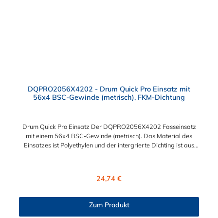
DQPRO2056X4202 - Drum Quick Pro Einsatz mit
56x4 BSC-Gewinde (metrisch), FKM-Dichtung
Drum Quick Pro Einsatz Der DQPRO2056X4202 Fasseinsatz
mit einem 56x4 BSC-Gewinde (metrisch). Das Material des
Einsatzes ist Polyethylen und der intergrierte Dichting ist aus
FKM. Druckbereich: 0 bis 45 psig (0 bis 3,1 bar)
Temperaturbereich: -20ºF bis 120ºF Metrisches Gewinde Sie
können diesen Drum Quick Pro Einsatz mit allen Kupplern,
Regulärer Preis:
24,74 €
Tauchrohren und Farbcodierungen der DrumQuik PRO Serie
kombinieren.
Zum Produkt