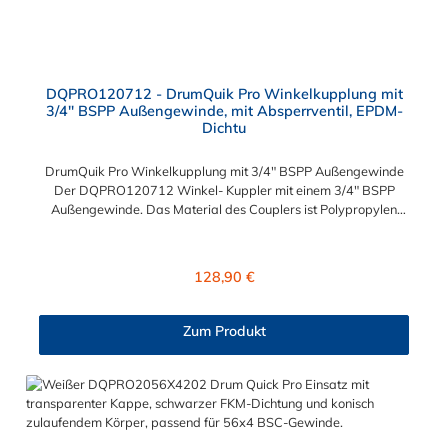
DQPRO120712 - DrumQuik Pro Winkelkupplung mit
3/4" BSPP Außengewinde, mit Absperrventil, EPDM-
Dichtu
DrumQuik Pro Winkelkupplung mit 3/4" BSPP Außengewinde
Der DQPRO120712 Winkel- Kuppler mit einem 3/4" BSPP
Außengewinde. Das Material des Couplers ist Polypropylen
und die zwei intergrierten Dichting sind aus EPDM. Sie können
diesen Kuppler mit allen Einsätzen, Tauchrohren und
Farbcodierungen der DrumQuik PRO- Serie kombinieren.
Regulärer Preis:
128,90 €
Zum Produkt