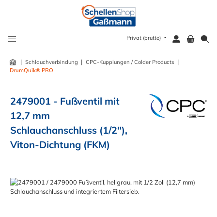
alt springen
Privat (brutto)
|
|
|
Schlauchverbindung
CPC-Kupplungen / Colder Products
DrumQuik® PRO
2479001 - Fußventil mit
12,7 mm
Schlauchanschluss (1/2"),
Viton-Dichtung (FKM)
Bildergalerie überspringen