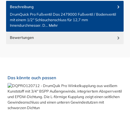
Beschreibung
DrumQuick Pro Fußventil Das 2479000 Fußventil / Bodenventil
mit einem 1/2" Schlauchanschluss für 12,7 mm
Innendurchmesser. D…
Mehr
Bewertungen
Produktgalerie überspringen
Das könnte auch passen