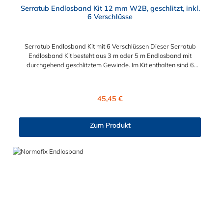
Serratub Endlosband Kit 12 mm W2B, geschlitzt, inkl.
6 Verschlüsse
Serratub Endlosband Kit mit 6 Verschlüssen Dieser Serratub
Endlosband Kit besteht aus 3 m oder 5 m Endlosband mit
durchgehend geschlitztem Gewinde. Im Kit enthalten sind 6
Klappschlösser bzw. Endlosband Verschlüsse. Das Serratub
Endlosband Kit ist besonders geeignet für Gewerbe,
Hausmeister, Industrie und Heimwerker. Mit dem Serratub
Regulärer Preis:
45,45 €
Endlosband Kit können Befestigungen und Reparaturen unter
schwierigen und außergewöhnlichen Bedingungen
durchgeführt werden. Das Serratub Endlosband mit einer
Zum Produkt
Bandbrfeite von 12 mm ist flexibel und wird vielseitig
eingesetzt.