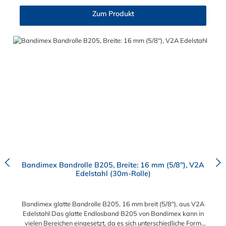
dem Spann- und Abschneidewerkzeug und den passenden
Zum Produkt
Verschlüssen S156, S176, S256 und S726 in 19 mm
Bandbreite möglich!
Bandimex Bandrolle B205, Breite: 16 mm (5/8"), V2A
Edelstahl (30m-Rolle)
Bandimex glatte Bandrolle B205, 16 mm breit (5/8"), aus V2A
Edelstahl Das glatte Endlosband B205 von Bandimex kann in
vielen Bereichen eingesetzt, da es sich unterschiedliche Form