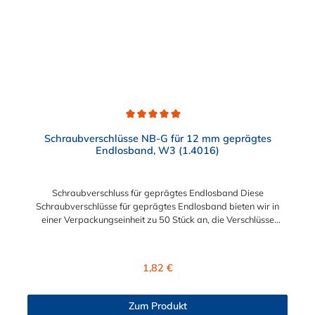
Durchschnittliche Bewertung von 5 von 5 Sternen
Schraubverschlüsse NB-G für 12 mm geprägtes
Endlosband, W3 (1.4016)
Schraubverschluss für geprägtes Endlosband Diese
Schraubverschlüsse für geprägtes Endlosband bieten wir in
einer Verpackungseinheit zu 50 Stück an, die Verschlüsse
können bei Bedarf aber auch einzeln erworben werden. Sie
sind wiederverwendbar und für Anwendungen unter beengten
Einbauverhältnissen geeignet. Die für die Montage
Regulärer Preis:
1,82 €
erforderlichen Werkzeuge sind Schraubendreher oder
Steckschlüssel und Blechschere.
Zum Produkt