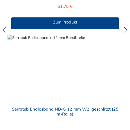
Hausmeister, Industrie und Heimwerker. Mit dem Serratub
Regulärer Preis:
61,75 €
Endlosband Kit können Befestigungen und Reparaturen unter
schwierigen und außergewöhnlichen Bedingungen
durchgeführt werden. Das Serratub Endlosband mit einer
Zum Produkt
Bandbrfeite von 12 mm ist flexibel und wird vielseitig
eingesetzt.
Serratub Endlosband NB-G 12 mm W2, geschlitzt (25
m-Rolle)