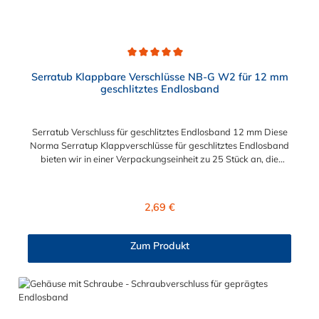
Durchschnittliche Bewertung von 5 von 5 Sternen
Serratub Klappbare Verschlüsse NB-G W2 für 12 mm
geschlitztes Endlosband
Serratub Verschluss für geschlitztes Endlosband 12 mm Diese
Norma Serratup Klappverschlüsse für geschlitztes Endlosband
bieten wir in einer Verpackungseinheit zu 25 Stück an, die
Verschlüsse können bei Bedarf aber auch einzeln erworben
werden. Sie sind für Anwendungen unter beengten
Einbauverhältnissen geeignet, wiederverwendbar und durch
Regulärer Preis:
2,69 €
den Klappverschluss schnell montierbar. Die erforderlichen
Werkzeuge sind Schraubendreher oder Steckschlüssel und
Blechschere.
Zum Produkt