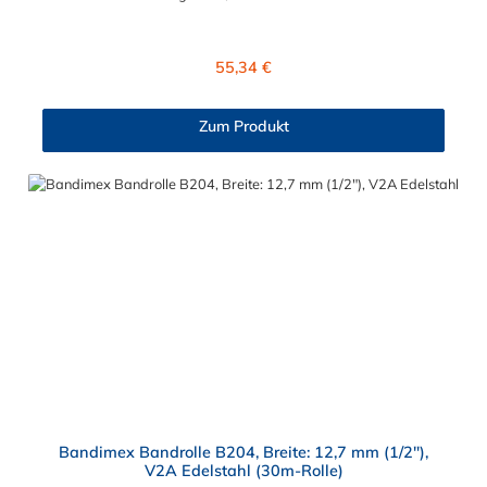
und Größe anpassen kann. Es ist besonders geeignet für
Befestigungen und Reparaturen von Schildern, Rohren und
Schläuchen. Die glatte Bandrolle B205 aus Edelstahl hat eine
Regulärer Preis:
55,34 €
Bandbreite von 16 mm (5/8") und wird als eine 30m-Rolle
geliefert. Bitte beachten: Eine fachgerechte Montage ist nur mit
dem Spann- und Abschneidewerkzeug und den passenden
Zum Produkt
Verschlüssen S155 und S255 in 16 mm Bandbreite möglich!
Bandimex Bandrolle B204, Breite: 12,7 mm (1/2"),
V2A Edelstahl (30m-Rolle)