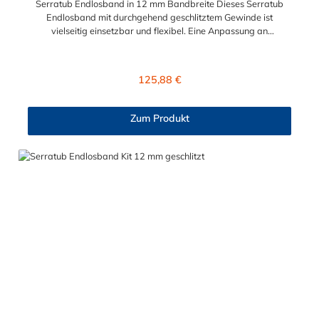
Serratub Endlosband in 12 mm Bandbreite Dieses Serratub
Endlosband mit durchgehend geschlitztem Gewinde ist
vielseitig einsetzbar und flexibel. Eine Anpassung an
unterschiedliche Objekten (Form und Größe) ist möglich.
Das Serratub Endlosband eignet sich besonders gut für
Befestigungen, Montagen und Reparaturen bei besonders
Regulärer Preis:
125,88 €
schwierigen und ungewöhnlichen Bedingungen. Das Serratub
Endlosband hat eine Bandbreite von 12 mm und wird auf einer
25 m Rolle geliefert.
Zum Produkt