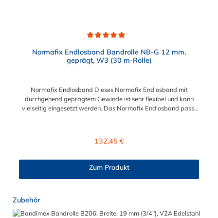
Durchschnittliche Bewertung von 5 von 5 Sternen
Normafix Endlosband Bandrolle NB-G 12 mm,
geprägt, W3 (30 m-Rolle)
Normafix Endlosband Dieses Normafix Endlosband mit
durchgehend geprägtem Gewinde ist sehr flexibel und kann
vielseitig eingesetzt werden. Das Normafix Endlosband passt
sich unterschiedlichen Objekten in Form und Größe an und ist
besonders gut geeignet zur Befestigungen oder Reparaturen
unter schwierigen und außergewöhnlichen Bedingungen. Das
Regulärer Preis:
132,45 €
Normafix Endlosband hat eine Bandbreite von 12 mm und wird
auf einer 30 m Rolle geliefert.
Zum Produkt
Produktgalerie überspringen
Zubehör