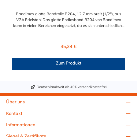
Bandimex glatte Bandrolle B204, 12,7 mm breit (1/2"), aus
V2A Edelstahl Das glatte Endlosband B204 von Bandimex
kann in vielen Bereichen eingesetzt, da es sich unterschiedliche
Form und Größe anpassen kann. Es ist besonders geeignet für
Befestigungen und Reparaturen von Schildern, Rohren und
Schläuchen. Die glatte Bandrolle B204 aus Edelstahl hat eine
Regulärer Preis:
45,34 €
Bandbreite von 12,7 mm (1/2") und wird als eine 30m-Rolle
geliefert. Bitte beachten: Eine fachgerechte Montage ist nur mit
dem Spann- und Abschneidewerkzeug und den passenden
Zum Produkt
Verschlüssen S154, S724 und S254 in 13 mm Bandbreite
möglich!
Deutschlandweit ab 40€ versandkostenfrei
Über uns
Kontakt
Informationen
Siegel & Zertifikate