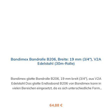
Bandimex Bandrolle B206, Breite: 19 mm (3/4"), V2A
Edelstahl (30m-Rolle)
Bandimex glatte Bandrolle B206, 19 mm breit (3/4"), aus V2A
Edelstahl Das glatte Endlosband B206 von Bandimex kann in
vielen Bereichen eingesetzt, da es sich unterschiedliche Form
und Größe anpassen kann. Es ist besonders geeignet für
Befestigungen und Reparaturen von Schildern, Rohren und
Schläuchen. Die glatte Bandrolle B206 aus Edelstahl hat eine
Regulärer Preis:
64,88 €
Bandbreite von 19 mm (3/4") und wird als eine 30m-Rolle
geliefert. Bitte beachten: Eine fachgerechte Montage ist nur mit