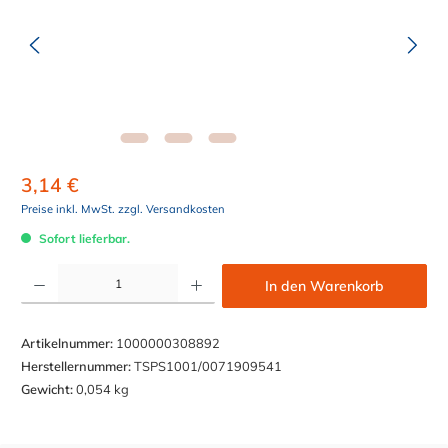
3,14 €
Preise inkl. MwSt. zzgl. Versandkosten
Sofort lieferbar.
Produkt Anzahl: Gib den gewünschten Wert ein oder benutze die Schaltflächen um die Anzahl z
In den Warenkorb
Artikelnummer:
1000000308892
Herstellernummer:
TSPS1001/0071909541
Gewicht:
0,054 kg