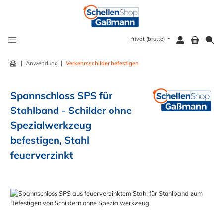
alt springen
Privat (brutto)
|
|
Anwendung
Verkehrsschilder befestigen
Spannschloss SPS für
Stahlband - Schilder ohne
Spezialwerkzeug
befestigen, Stahl
feuerverzinkt
Bildergalerie überspringen