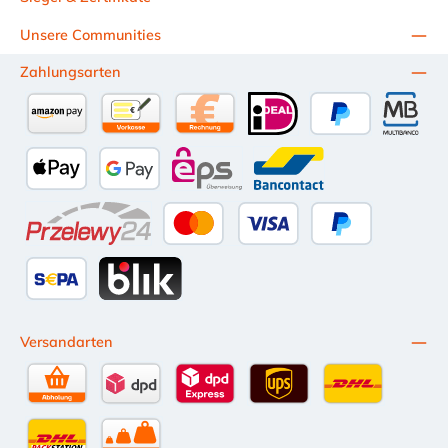
Unsere Communities
Zahlungsarten
Amazon Pay
Vorkasse per Überweisung
Kauf auf Rechnung (10 Tage Netto)
iDEAL
PayPal
Multiba
Apple Pay
Google Pay
eps
Bancontact
Przelewy24
Kredit- oder Debitkarte
Später Bezahlen
SEPA Lastschrift
BLIK
Versandarten
Selbstabholung
DPD Standardversand
DPD Expressversand - 12 Uhr
UPS Standard International
DHL Standardv