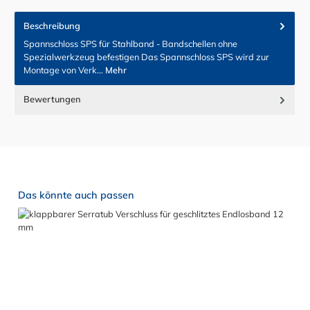
Beschreibung
Spannschloss SPS für Stahlband - Bandschellen ohne
Spezialwerkzeug befestigen Das Spannschloss SPS wird zur
Montage von Verk…
Mehr
Bewertungen
Produktgalerie überspringen
Das könnte auch passen