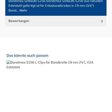
Bandimex Schlaufe S256 Bandimex Schlaufe S256 aus robusten
Edelstahl gefertigt ist für Enlosbandbreiten in 19 mm (3/4")
Band…
Mehr
Bewertungen
Produktgalerie überspringen
Das könnte auch passen