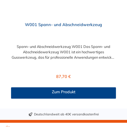
W001 Spann- und Abschneidwerkzeug
Spann- und Abschneidwerkzeug W001 Das Spann- und
Abschneidewerkzeug W001 ist ein hochwertiges
Gusswerkzeug, das für professionelle Anwendungen entwickelt
wurde. Es ist einfach zu bedienen und bietet eine Zugkraft von
ca. 10.000 N (1.000 kp). Produktmerkmale: Hohe Zugkraft:
Liefert eine Zugkraft von ca. 10.000 N (1.000 kp), ideal für
Regulärer Preis:
87,70 €
anspruchsvolle Spann- und Schneidaufgaben. Einfache
Handhabung: Speziell für professionelle Anwender konzipiert,
ermöglicht es eine mühelose Bedienung. Kompatibilität: Perfekt
Zum Produkt
geeignet für die Verwendung mit glattem Endlosband. Vorteile:
Professionelle Qualität: Robuste Konstruktion für den
dauerhaften Einsatz in verschiedenen industriellen
Anwendungen. Effizienz: Kombiniert Spann- und
Deutschlandweit ab 40€ versandkostenfrei
Schneidfunktionen in einem Werkzeug, was Zeit und Aufwand
spart. Anwendungsbereiche: Ideal für die Installation und