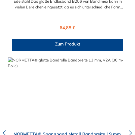
Edelstahl Das glatte Endlosband B206 von Bandimex kann in
vielen Bereichen eingesetzt, da es sich unterschiedliche Form
und Größe anpassen kann. Es ist besonders geeignet für
Befestigungen und Reparaturen von Schildern, Rohren und
Schläuchen. Die glatte Bandrolle B206 aus Edelstahl hat eine
Regulärer Preis:
64,88 €
Bandbreite von 19 mm (3/4") und wird als eine 30m-Rolle
geliefert. Bitte beachten: Eine fachgerechte Montage ist nur mit
dem Spann- und Abschneidewerkzeug und den passenden
Zum Produkt
Verschlüssen S156, S176, S256 und S726 in 19 mm
Bandbreite möglich!
NORMETTA® Spannband Metall Bandbreite 19 mm,