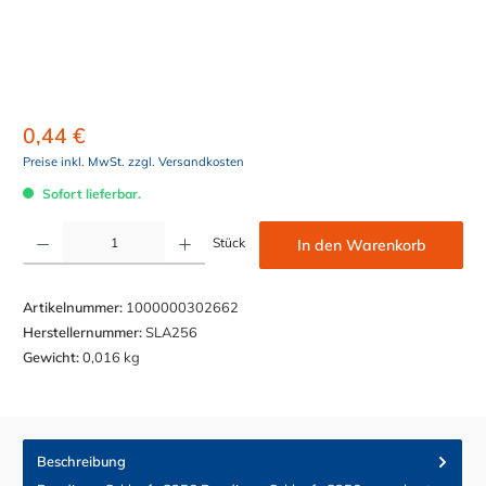
0,44 €
Preise inkl. MwSt. zzgl. Versandkosten
Sofort lieferbar.
Produkt Anzahl: Gib den gewünschten Wert ein oder benutze die Schaltflächen um die Anzahl z
Stück
In den Warenkorb
Artikelnummer:
1000000302662
Herstellernummer:
SLA256
Gewicht:
0,016 kg
Beschreibung