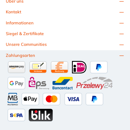
Wartung von NORMETTA® und BANDIMEX
Über uns
Endlosbandsystemen. Geeignet für verschiedene industrielle
Anwendungen, die präzises Spannen und Schneiden erfordern.
Kontakt
Das Spann- und Abschneidewerkzeug W001 ist somit die
optimale Lösung für Fachleute, die ein zuverlässiges und
Informationen
leistungsstarkes Werkzeug für ihre Spann- und
Schneidanforderungen benötigen.
Siegel & Zertifikate
Unsere Communities
Zahlungsarten
Amazon Pay
Vorkasse per Überweisung
Kauf auf Rechnung (10 Tage Netto)
iDEAL
PayPal
Google Pay
eps
Bancontact
Przelewy24
Multibanco
Apple Pay
Kredit- oder Debitkarte
Später Bezahlen
SEPA Lastschrift
BLIK