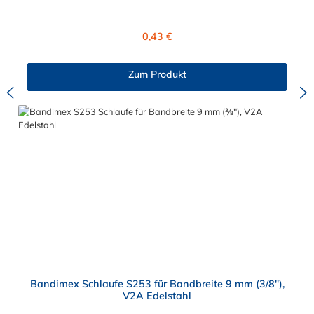
fachgerechte Montage ist nur mit dem Spann- und
Abschneidewerkzeug möglich!
Regulärer Preis:
0,43 €
Zum Produkt
Bandimex Schlaufe S253 für Bandbreite 9 mm (3/8"),
V2A Edelstahl