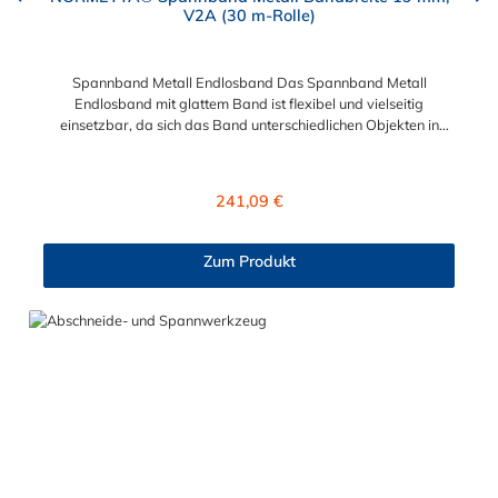
V2A (30 m-Rolle)
Spannband Metall Endlosband Das Spannband Metall
Endlosband mit glattem Band ist flexibel und vielseitig
einsetzbar, da sich das Band unterschiedlichen Objekten in
Form und Größe anpassen kann. Die Bandbreite
vom Spannband Metall Endlosband beträgt 19 mm. Das Metall
Spannband ist ein 30 m glattes Endlosband. Bitte beachten:
Regulärer Preis:
241,09 €
Eine fachgerechte Montage ist nur mit dem Spann- und
Abschneidewerkzeug und den passenden Verschlüssen NB-D
oder NB-H in 19 mm Bandbreite möglich!
Zum Produkt