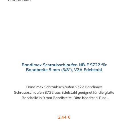
Bandimex Schraubschlaufen NB-F S722 für
Bandbreite 9 mm (3/8"), V2A Edelstahl
Bandimex Schraubschlaufen S722 Bandimex
Schraubschlaufen S722 aus Edelstahl geeignet für die glatte
Bandrolle in 9 mm Bandbreite. Bitte beachten: Eine
fachgerechte Montage ist nur mit dem Spann- und
Abschneidewerkzeug möglich!
Regulärer Preis:
2,44 €