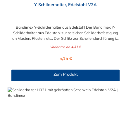
Y-Schilderhalter, Edelstahl V2A
Bandimex Y-Schilderhalter aus Edelstahl Der Bandimex Y-
Schilderhalter aus Edelstahl zur seitlichen Schilderbefestigung
an Masten, Pfosten, etc.. Der Schlitz zur Schellendurchfürung ist
für maximal für eine Bandbreite 19 mm geeignet. Untenstehend
Varianten ab
4,31 €
finden Sie passende Schlauchschellen im Zubehör. Y-
Schilderhalter H096: Befestigungslöcher: 8,5 mm
Regulärer Preis:
5,15 €
(M8)Lochmittenabstand: 21 mmLangloch zur
Schellendurchführung: 23 x 8 mmLänge der
Schildbefestigung: 60 mmGesamtlänge: 80 mm Y-
Zum Produkt
Schilderhalter H097: Befestigungslöcher: 8,5 mm
(M8)Lochmittenabstand: 38 mmLangloch zur
Schellendurchführung: 23 x 8 mmLänge der
Schildbefestigung: 100 mmGesamtlänge: 125 mm