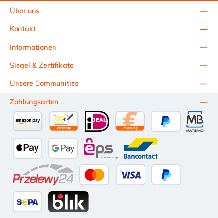
Zeit und Aufwand spart. Vielseitige Anwendungsmöglichkeiten:
Über uns
Geeignet für eine Vielzahl von Befestigungs- und
Reparaturzwecken in unterschiedlichen Branchen.
Kontakt
Anwendungsbereiche: Ideal für die Befestigung von Schildern
und Behältern. Geeignet für Bewässerungssysteme,
Informationen
Schienenfahrzeugindustrie, Baumaschinen sowie Pumpen und
Filter. Effektiv beim Halten und Binden von Rohren in
Siegel & Zertifikate
verschiedenen Installationsumgebungen. Der NORMETTA®
Unsere Communities
Spannband Schnellverschluss NB-H bietet somit eine
zuverlässige und flexible Lösung für vielfältige
Zahlungsarten
Befestigungsanforderungen, insbesondere unter
anspruchsvollen Bedingungen. Bitte beachten: Das
erforderliche Werkzeug zur Montage des Spannband
Schnellverschluss sind ein Schraubdreher und eine Blechschere.
Amazon Pay
Vorkasse per Überweisung
iDEAL
Kauf auf Rechnung (10 Tage Ne
PayPal
Multiba
Apple Pay
Google Pay
eps
Bancontact
Przelewy24
Kredit- oder Debitkarte
Später Bezahlen
SEPA Lastschrift
BLIK