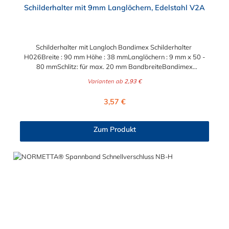
Schilderhalter mit 9mm Langlöchern, Edelstahl V2A
Schilderhalter mit Langloch Bandimex Schilderhalter
H026Breite : 90 mm Höhe : 38 mmLanglöchern : 9 mm x 50 -
80 mmSchlitz: für max. 20 mm BandbreiteBandimex
Schilderhalter H025Breite : 140 mm Höhe : 38 mmLanglöchern
Varianten ab
2,93 €
: 9 mm x 60 - 120 mm Schlitz: für max. 20 mm
BandbreiteBandimex Schilderhalter H027Breite : 200
Regulärer Preis:
3,57 €
mm Höhe : 38 mmLanglöchern : 9 mm x 115 - 175 mm Schlitz:
für max. 20 mm Bandbreite
Zum Produkt