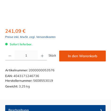
241,09 €
Preise inkl. MwSt. zzgl. Versandkosten
Sofort lieferbar.
Produkt Anzahl: Gib den gewünschten Wert ein oder benutze die Schaltflächen um die Anzahl z
Stück
In den Warenkorb
Artikelnummer:
2000000053576
EAN:
4043171246736
Herstellernummer:
5608553019
Gewicht:
3,25 kg
Beschreibung