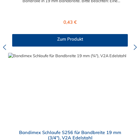
Bandrolle in 19 mm Bandbreite. Bitte beachten: Eine
fachgerechte Montage ist nur mit dem Spann- und
Abschneidewerkzeug möglich!
Regulärer Preis:
0,43 €
Zum Produkt
Bandimex Schlaufe S256 für Bandbreite 19 mm
(3/4"), V2A Edelstahl