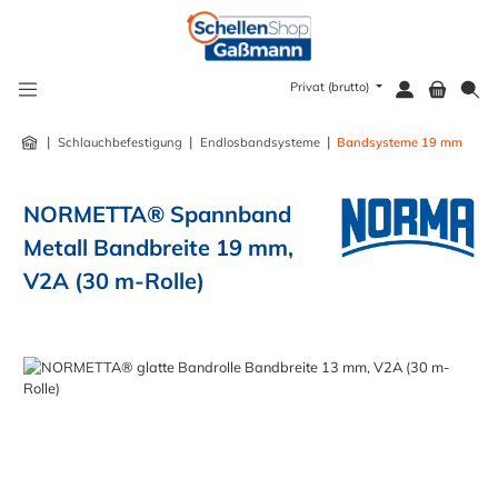
alt springen
Privat (brutto)
|
|
|
Schlauchbefestigung
Endlosbandsysteme
Bandsysteme 19 mm
NORMETTA® Spannband
Metall Bandbreite 19 mm,
V2A (30 m-Rolle)
Bildergalerie überspringen