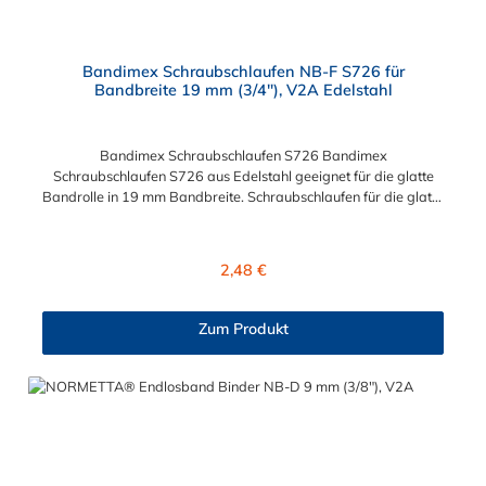
Bandimex Schraubschlaufen NB-F S726 für
Bandbreite 19 mm (3/4"), V2A Edelstahl
Bandimex Schraubschlaufen S726 Bandimex
Schraubschlaufen S726 aus Edelstahl geeignet für die glatte
Bandrolle in 19 mm Bandbreite. Schraubschlaufen für die glatte
Bandrolle, aus Edelstahl und geeignet für eine Breite von 19
mm (3/4"). Seine Form ist so konzipiert, dass das Endlosband
fest und sicher an der befestigt wird. Diese Bandimex
Regulärer Preis:
2,48 €
Schraubschlaufe ist sehr einfach zu bedienen und wird ohne
großen Zeit- und Arbeitsaufwand installiert. Bitte beachten:
Eine fachgerechte Montage ist nur mit dem Spann- und
Zum Produkt
Abschneidewerkzeug möglich!