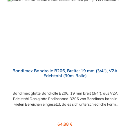
Bandimex Bandrolle B206, Breite: 19 mm (3/4"), V2A
Edelstahl (30m-Rolle)
Bandimex glatte Bandrolle B206, 19 mm breit (3/4"), aus V2A
Edelstahl Das glatte Endlosband B206 von Bandimex kann in
vielen Bereichen eingesetzt, da es sich unterschiedliche Form
und Größe anpassen kann. Es ist besonders geeignet für
Befestigungen und Reparaturen von Schildern, Rohren und
Schläuchen. Die glatte Bandrolle B206 aus Edelstahl hat eine
Regulärer Preis:
64,88 €
Bandbreite von 19 mm (3/4") und wird als eine 30m-Rolle