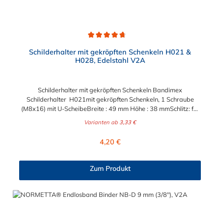
Durchschnittliche Bewertung von 4.7 von 5 Sternen
Schilderhalter mit gekröpften Schenkeln H021 &
H028, Edelstahl V2A
Schilderhalter mit gekröpften Schenkeln Bandimex
Schilderhalter H021mit gekröpften Schenkeln, 1 Schraube
(M8x16) mit U-ScheibeBreite : 49 mm Höhe : 38 mmSchlitz: für
max. 19 mm Bandbreite Bandimex Schilderhalter H028mit
Varianten ab
3,33 €
gekröpften Schenkeln, 2 Schrauben (M8x16) mit U-
ScheibeBreite : 57 mm Höhe : 32 mmSchlitz: für max. 19 mm
Regulärer Preis:
4,20 €
BandbreiteLochabstand (Mitte-Mitte) : 38 mm
Zum Produkt