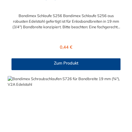
Bandimex Schlaufe S256 Bandimex Schlaufe S256 aus
robusten Edelstahl gefertigt ist für Enlosbandbreiten in 19 mm
(3/4") Bandbreite konzipiert. Bitte beachten: Eine fachgerechte
Montage ist nur mit dem Spann- und Abschneidewerkzeug
möglich!
Regulärer Preis:
0,44 €
Zum Produkt