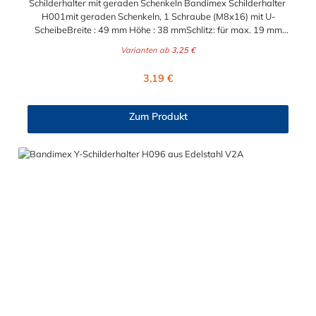
Schilderhalter mit geraden Schenkeln Bandimex Schilderhalter
H001mit geraden Schenkeln, 1 Schraube (M8x16) mit U-
ScheibeBreite : 49 mm Höhe : 38 mmSchlitz: für max. 19 mm
Bandbreite Bandimex Schilderhalter H008mit geraden
Varianten ab
3,25 €
Schenkeln, 2 Schrauben (M8x16) mit U-ScheibeBreite : 57
mm Höhe : 32 mmSchlitz: für max. 19 mm
Regulärer Preis:
3,19 €
BandbreiteLochabstand (Mitte-Mitte) : 38 mm
Zum Produkt