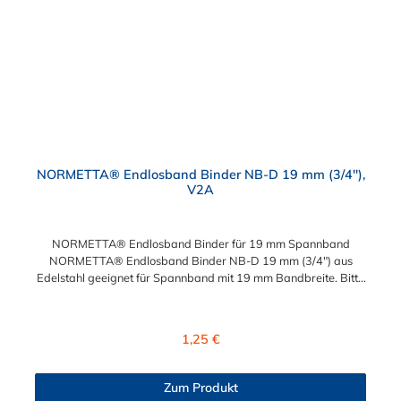
NORMETTA® Endlosband Binder NB-D 19 mm (3/4"),
V2A
NORMETTA® Endlosband Binder für 19 mm Spannband
NORMETTA® Endlosband Binder NB-D 19 mm (3/4") aus
Edelstahl geeignet für Spannband mit 19 mm Bandbreite. Bitte
beachten: Eine fachgerechte Montage ist nur mit dem Spann-
und Abschneidewerkzeug möglich!
Regulärer Preis:
1,25 €
Zum Produkt