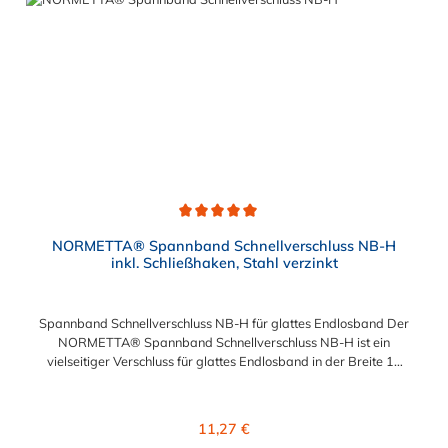
Durchschnittliche Bewertung von 5 von 5 Sternen
NORMETTA® Spannband Schnellverschluss NB-H
inkl. Schließhaken, Stahl verzinkt
Spannband Schnellverschluss NB-H für glattes Endlosband Der
NORMETTA® Spannband Schnellverschluss NB-H ist ein
vielseitiger Verschluss für glattes Endlosband in der Breite 16
mm oder 19 mm. Dieses System eignet sich besonders für
Befestigungs- und Reparaturarbeiten unter schwierigen und
außergewöhnlichen Bedingungen. Produktmerkmale:
Regulärer Preis:
11,27 €
Flexibilität und Vielseitigkeit: Der Schnellverschluss ermöglicht