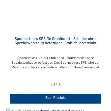
Spannschloss SPS für Stahlband - Schilder ohne
Spezialwerkzeug befestigen, Stahl feuerverzinkt
Spannschloss SPS für Stahlband - Bandschellen ohne
Spezialwerkzeug befestigen Das Spannschloss SPS wird zur
Montage von Verkehrsschildern mittels Stahlband verwendet.
Das Stahlband wird durch eine Bandschelle geführt, die
wiederum mit dem Schild verbunden wird. Grundsätzlich
funktioniert das Spannschloss SPS auch ohne separates
Regulärer Preis:
3,14 €
Zubehör. Es benötigt lediglich besagtes Stahlband und die
Bandschelle. Bei größeren Projekten ist es jedoch sinnvoll ein
Spann- und Abschneidegerät zu verwenden.
Zum Produkt