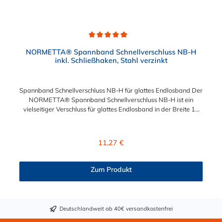
Durchschnittliche Bewertung von 5 von 5 Sternen
NORMETTA® Spannband Schnellverschluss NB-H
inkl. Schließhaken, Stahl verzinkt
Spannband Schnellverschluss NB-H für glattes Endlosband Der
NORMETTA® Spannband Schnellverschluss NB-H ist ein
vielseitiger Verschluss für glattes Endlosband in der Breite 16
mm oder 19 mm. Dieses System eignet sich besonders für
Befestigungs- und Reparaturarbeiten unter schwierigen und
außergewöhnlichen Bedingungen. Produktmerkmale:
Regulärer Preis:
11,27 €
Flexibilität und Vielseitigkeit: Der Schnellverschluss ermöglicht
eine einfache Anpassung an verschiedene Formen und Größen,
was ihn ideal für diverse Anwendungen macht. Robuste
Zum Produkt
Konstruktion: Hergestellt aus verzinktem Stahl (W1), bietet der
Verschluss zuverlässigen Halt und Langlebigkeit.
Kompatibilität: Entwickelt für die Verwendung mit glatten oder
durchgehend geprägten Endlosbändern des NORMETTA®
Deutschlandweit ab 40€ versandkostenfrei
Systems. Vorteile: Einfache Montage: Kann auch unter
schwierigen Bedingungen problemlos installiert werden, was