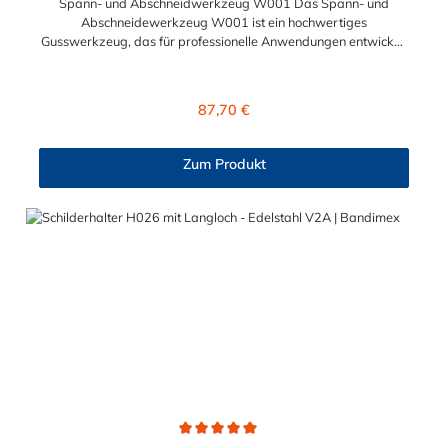
Spann- und Abschneidwerkzeug W001 Das Spann- und
Abschneidewerkzeug W001 ist ein hochwertiges
Gusswerkzeug, das für professionelle Anwendungen entwickelt
wurde. Es ist einfach zu bedienen und bietet eine Zugkraft von
ca. 10.000 N (1.000 kp). Produktmerkmale: Hohe Zugkraft:
Liefert eine Zugkraft von ca. 10.000 N (1.000 kp), ideal für
Regulärer Preis:
87,70 €
anspruchsvolle Spann- und Schneidaufgaben. Einfache
Handhabung: Speziell für professionelle Anwender konzipiert,
ermöglicht es eine mühelose Bedienung. Kompatibilität: Perfekt
Zum Produkt
geeignet für die Verwendung mit glattem Endlosband. Vorteile:
Professionelle Qualität: Robuste Konstruktion für den
dauerhaften Einsatz in verschiedenen industriellen
Anwendungen. Effizienz: Kombiniert Spann- und
Schneidfunktionen in einem Werkzeug, was Zeit und Aufwand
spart. Anwendungsbereiche: Ideal für die Installation und
Wartung von NORMETTA® und BANDIMEX
Endlosbandsystemen. Geeignet für verschiedene industrielle
Anwendungen, die präzises Spannen und Schneiden erfordern.
Das Spann- und Abschneidewerkzeug W001 ist somit die
optimale Lösung für Fachleute, die ein zuverlässiges und
leistungsstarkes Werkzeug für ihre Spann- und
Schneidanforderungen benötigen.
Durchschnittliche Bewertung von 5 von 5 Sternen