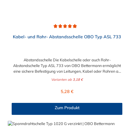
Durchschnittliche Bewertung von 4.9 von 5 Sternen
Kabel- und Rohr- Abstandsschelle OBO Typ ASL 733
Abstandsschelle Die Kabelschelle oder auch Rohr-
Abstandschelle Typ ASL 733 von OBO Bettermann ermöglicht
eine sichere Befestigung von Leitungen, Kabel oder Rohren an
Wänden, Böden und Decken. Zur Befestigung werden
Varianten ab
3,18 €
Schraubanker, Anglerdübel oder Sprintschrauben der Größen
M6 benötigt. Geprüft und zugelassen in Funktionserhalt-
Regulärer Preis:
5,28 €
Systemen der Klassen E30 bis E90 nach DIN 4102 Teil 12.
Zum Produkt