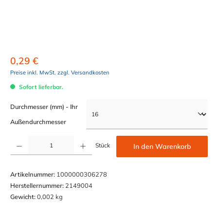
0,29 €
Preise inkl. MwSt. zzgl. Versandkosten
Sofort lieferbar.
Durchmesser (mm) - Ihr
auswählen
Außendurchmesser
Produkt Anzahl: Gib den gewünschten Wert ein oder benutze die Schaltflächen um die Anzahl z
Stück
In den Warenkorb
Artikelnummer:
1000000306278
Herstellernummer:
2149004
Gewicht:
0,002 kg