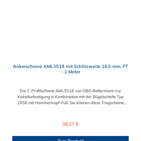
Ankerschiene AML3518 mit Schlitzweite 16,5 mm, FT
- 1 Meter
Die C-Profilschiene AML3518 von OBO Bettermann zur
Kabelbefestigung in Kombination mit der Bügelschelle Typ
2056 mit Hammerkopf-Fuß. Sie können diese Tragschiene
direkt auf dem Untergrund oder auch als Abhängung
montieren. Das Material der Schiene ist Tauchfeuerverzinkt
(FT). Abmessungen:Länge: 1000 mmBreite: 35 mmHöhe: 18
Regulärer Preis:
38,27 €
mmMaterialstärke: 1,5 mmBohrlochmittenabstand: 50
mmSchlitzweite: 16,5 mm