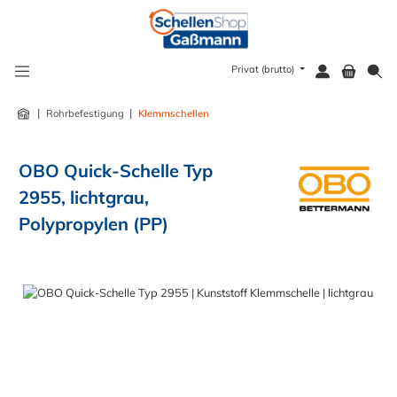
alt springen
Privat (brutto)
|
|
Rohrbefestigung
Klemmschellen
OBO Quick-Schelle Typ
2955, lichtgrau,
Polypropylen (PP)
Bildergalerie überspringen