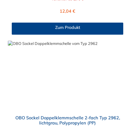
Außenbereich geeignet und kommt oft im Parkhaus, an Brücke
oder im öffentlichen Raum zum Einsatz. Die verschiedenen
Regulärer Preis:
12,04 €
auswählbaren Größen der OBO starQuick-Schelle ermöglichen
eine Befestigung von 10 bis 65 mm Durchmesser. Die OBO
starQuick-Schelle kann sowohl Kunststoff- als auch
Zum Produkt
Metallrohren kombiniert werden und eignet sich somit für
Elektro- und Sanitärinstallation. Sie können diese Schelle nach
Belieben an der Wand oder der Decke montieren. Die Montage
der Rohre erfolgt sehr schnell und ohne Werkzeug. Auch das
Montieren von mehreren Rohren ist ganz einfach möglich:
Anreihen der Einzelschellen Verwendung des Doppelhalters,
der einen sicheren Halt und Abstand bei hoher Belastung
gewährleistet Schienenbefestigung für frei wählbare Abstände
und Schellenanzahl
OBO Sockel Doppelklemmschelle 2-fach Typ 2962,
lichtgrau, Polypropylen (PP)