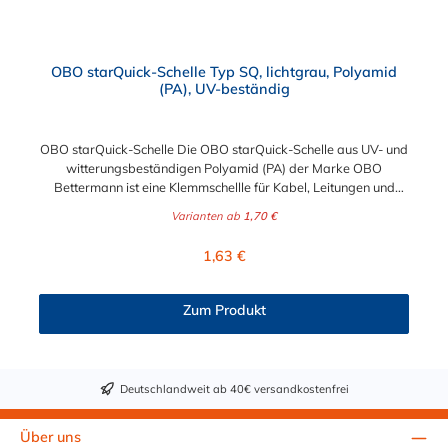
OBO starQuick-Schelle Typ SQ, lichtgrau, Polyamid
(PA), UV-beständig
OBO starQuick-Schelle Die OBO starQuick-Schelle aus UV- und
witterungsbeständigen Polyamid (PA) der Marke OBO
Bettermann ist eine Klemmschellle für Kabel, Leitungen und
Rohre. Diese OBO starQuick-Schelle ist besonders für den
Varianten ab
1,70 €
Außenbereich geeignet und kommt oft im Parkhaus, an Brücke
oder im öffentlichen Raum zum Einsatz. Die verschiedenen
Regulärer Preis:
1,63 €
auswählbaren Größen der OBO starQuick-Schelle ermöglichen
eine Befestigung von 10 bis 65 mm Durchmesser. Die OBO
starQuick-Schelle kann sowohl Kunststoff- als auch
Zum Produkt
Metallrohren kombiniert werden und eignet sich somit für
Elektro- und Sanitärinstallation. Sie können diese Schelle nach
Belieben an der Wand oder der Decke montieren. Die Montage
der Rohre erfolgt sehr schnell und ohne Werkzeug. Auch das
Deutschlandweit ab 40€ versandkostenfrei
Montieren von mehreren Rohren ist ganz einfach möglich:
Anreihen der Einzelschellen Verwendung des Doppelhalters,
der einen sicheren Halt und Abstand bei hoher Belastung
Über uns