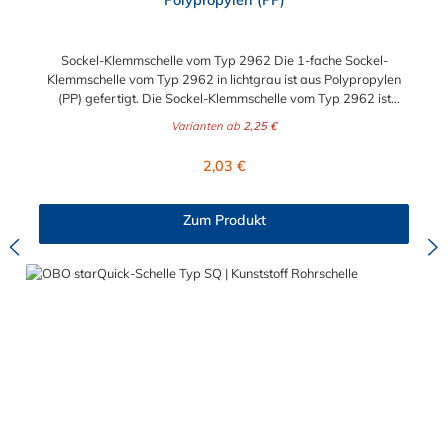
Sockel-Klemmschelle vom Typ 2962 Die 1-fache Sockel-
Klemmschelle vom Typ 2962 in lichtgrau ist aus Polypropylen
(PP) gefertigt. Die Sockel-Klemmschelle vom Typ 2962 ist
aufschraubbar auf ein M6-Gewinde. Der wählbare
Varianten ab
2,25 €
Durchmesser der Sockel-Klemmschelle variiert zwischen 8 mm
und 42 mm.
Regulärer Preis:
2,03 €
Zum Produkt