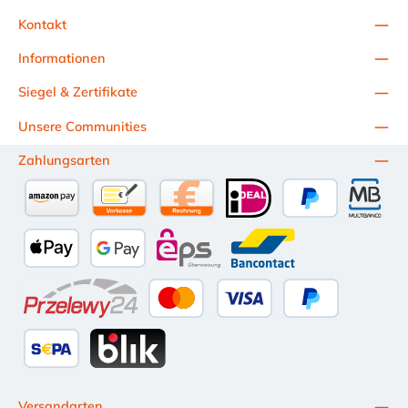
gewährleistet Schienenbefestigung für frei wählbare Abstände
und Schellenanzahl
Kontakt
Informationen
Siegel & Zertifikate
Unsere Communities
Zahlungsarten
Amazon Pay
Vorkasse per Überweisung
Kauf auf Rechnung (10 Tage Netto)
iDEAL
PayPal
Multiba
Apple Pay
Google Pay
eps
Bancontact
Przelewy24
Kredit- oder Debitkarte
Später Bezahlen
SEPA Lastschrift
BLIK
Versandarten