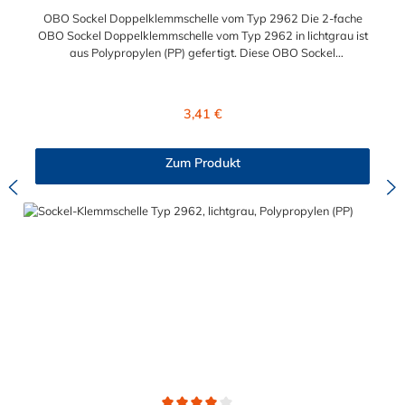
OBO Sockel Doppelklemmschelle vom Typ 2962 Die 2-fache
OBO Sockel Doppelklemmschelle vom Typ 2962 in lichtgrau ist
aus Polypropylen (PP) gefertigt. Diese OBO Sockel
Doppelklemmschelle vom Typ 2962 ist zum Aufschrauben auf
ein Gewinde M6 geeignet. Sie ermöglicht eine Montage von 2
Leitungen, Rohren oder Kabeln nebeneinander.
Regulärer Preis:
3,41 €
Zum Produkt