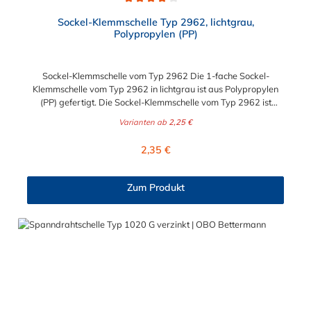
Durchschnittliche Bewertung von 4 von 5 Sternen
Sockel-Klemmschelle Typ 2962, lichtgrau,
Polypropylen (PP)
Sockel-Klemmschelle vom Typ 2962 Die 1-fache Sockel-
Klemmschelle vom Typ 2962 in lichtgrau ist aus Polypropylen
(PP) gefertigt. Die Sockel-Klemmschelle vom Typ 2962 ist
aufschraubbar auf ein M6-Gewinde. Der wählbare
Varianten ab
2,25 €
Durchmesser der Sockel-Klemmschelle variiert zwischen 8 mm
und 42 mm.
Regulärer Preis:
2,35 €
Zum Produkt