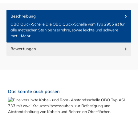
Beschreibung
OBO Quick-Schelle Die OBO Quick-Schelle vom Typ 2955 ist für
alle metrischen Stahlpanzerrohre, sowie leichte und schwere
met…
Mehr
Bewertungen
Produktgalerie überspringen
Das könnte auch passen