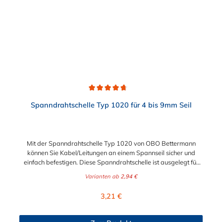
Durchschnittliche Bewertung von 4.7 von 5 Sternen
Spanndrahtschelle Typ 1020 für 4 bis 9mm Seil
Mit der Spanndrahtschelle Typ 1020 von OBO Bettermann
können Sie Kabel/Leitungen an einem Spannseil sicher und
einfach befestigen. Diese Spanndrahtschelle ist ausgelegt für
Seildurchmesser von 4 bis 9 mm. Die Spannschraube ist hierbei
Varianten ab
2,94 €
eine M4x13 mm Schlitzschraube.
Regulärer Preis:
3,21 €