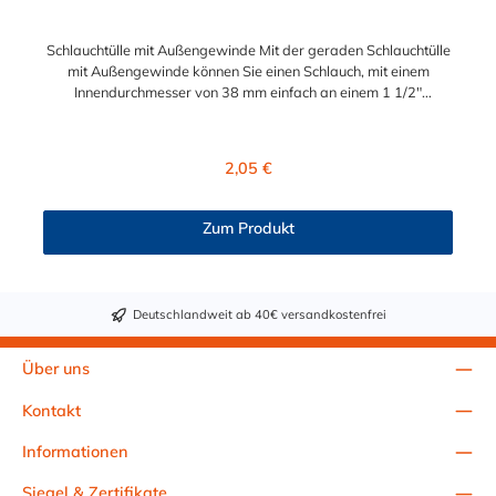
Schlauchtülle mit Außengewinde Mit der geraden Schlauchtülle
mit Außengewinde können Sie einen Schlauch, mit einem
Innendurchmesser von 38 mm einfach an einem 1 1/2"
Innengewinde anschließen. Diese Schlauchtülle mit
Außengewinde wird in den Schlauch eingeschoben und mit
einer passenden Schlauchschelle gesichert. Das vorhandene
Regulärer Preis:
2,05 €
Außengewinde wird in eine Filteranlage, Wärmetauscher o.a.
eingeschraubt. Das Material der Schlauchtülle ist bruchstabiles
ABS und sorgt für eine sichere Verbindung Ihres
Zum Produkt
Wasserschlauches. Der gerippte Schlauchstutzen sorgt zudem
für einen sicheren Halt des Wasserschlauchs. Der Durchmesser
38mm und das Außengewinde 1 1/2" sind standartisierte
Abmessungen im Bereich Wasserversorgung, Bewässerung,
Deutschlandweit ab 40€ versandkostenfrei
sowie Pooltechnik und Schwimmbadtechnik.
Über uns
Kontakt
Informationen
Siegel & Zertifikate