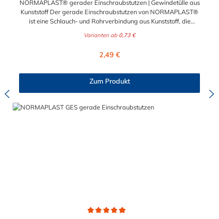
NORMAPLAST® gerader Einschraubstutzen | Gewindetülle aus
Kunststoff Der gerade Einschraubstutzen von NORMAPLAST®
ist eine Schlauch- und Rohrverbindung aus Kunststoff, die
medienführende Leitungen sicher, zuverlässig und
Varianten ab
0,73 €
kostengünstig miteinander verbindet. Der gerade
Einschraubstutzen von NORMAPLAST® findet Anwendung im
Regulärer Preis:
2,49 €
Automobilbau sowie in fast allen Industriebereichen. Diese
Verbindungsteile sind gekennzeichnet durch ein Gewinde auf
der einen Seite, sowie einen Schlauch-Anschlussstutzen auf der
Zum Produkt
anderen Seite. Der Tannenbaum des Einschraubstutzens
gewährleistet einen sicheren Sitz des Schlauches.
Gegebenenfalls kann eine zusätzliche Sicherung der
Verbindungsstelle durch eine Schlauchschelle erforderlich sein.