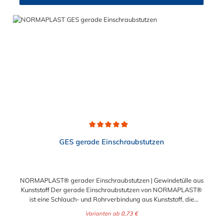
gewährleistet einen sicheren Sitz des Schlauches.
Gegebenenfalls kann eine zusätzliche Sicherung der
Verbindungsstelle durch eine Schlauchschelle erforderlich sein.
Durchschnittliche Bewertung von 5 von 5 Sternen
GES gerade Einschraubstutzen
NORMAPLAST® gerader Einschraubstutzen | Gewindetülle aus
Kunststoff Der gerade Einschraubstutzen von NORMAPLAST®
ist eine Schlauch- und Rohrverbindung aus Kunststoff, die
medienführende Leitungen sicher, zuverlässig und
Varianten ab
0,73 €
kostengünstig miteinander verbindet. Der gerade