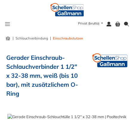
alt springen
Privat (brutto)
|
|
Schlauchverbindung
Einschraubstutzen
Gerader Einschraub-
Schlauchverbinder 1 1/2"
x 32-38 mm, weiß (bis 10
bar), mit zusätzlichem O-
Ring
Bildergalerie überspringen