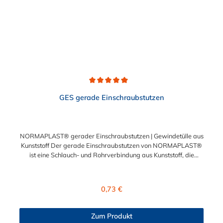
Durchschnittliche Bewertung von 5 von 5 Sternen
GES gerade Einschraubstutzen
NORMAPLAST® gerader Einschraubstutzen | Gewindetülle aus
Kunststoff Der gerade Einschraubstutzen von NORMAPLAST®
ist eine Schlauch- und Rohrverbindung aus Kunststoff, die
medienführende Leitungen sicher, zuverlässig und
kostengünstig miteinander verbindet. Der gerade
Einschraubstutzen von NORMAPLAST® findet Anwendung im
Regulärer Preis:
0,73 €
Automobilbau sowie in fast allen Industriebereichen. Diese
Verbindungsteile sind gekennzeichnet durch ein Gewinde auf
der einen Seite, sowie einen Schlauch-Anschlussstutzen auf der
Zum Produkt
anderen Seite. Der Tannenbaum des Einschraubstutzens