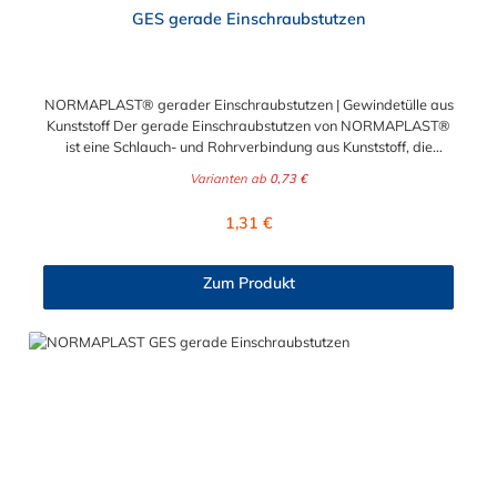
Durchschnittliche Bewertung von 5 von 5 Sternen
GES gerade Einschraubstutzen
NORMAPLAST® gerader Einschraubstutzen | Gewindetülle aus
Kunststoff Der gerade Einschraubstutzen von NORMAPLAST®
ist eine Schlauch- und Rohrverbindung aus Kunststoff, die
medienführende Leitungen sicher, zuverlässig und
Varianten ab
0,73 €
kostengünstig miteinander verbindet. Der gerade
Einschraubstutzen von NORMAPLAST® findet Anwendung im
Regulärer Preis:
1,31 €
Automobilbau sowie in fast allen Industriebereichen. Diese
Verbindungsteile sind gekennzeichnet durch ein Gewinde auf
der einen Seite, sowie einen Schlauch-Anschlussstutzen auf der
Zum Produkt
anderen Seite. Der Tannenbaum des Einschraubstutzens
gewährleistet einen sicheren Sitz des Schlauches.
Gegebenenfalls kann eine zusätzliche Sicherung der
Verbindungsstelle durch eine Schlauchschelle erforderlich sein.