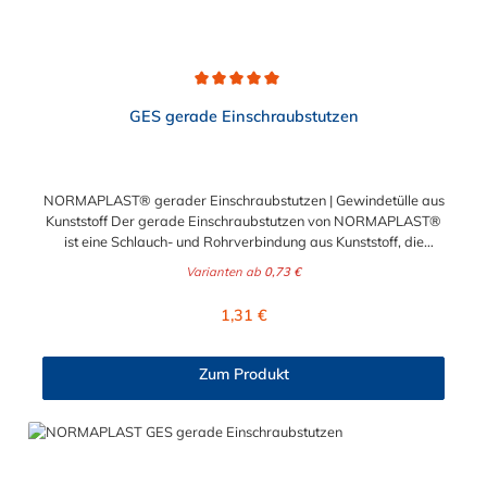
Durchschnittliche Bewertung von 5 von 5 Sternen
GES gerade Einschraubstutzen
NORMAPLAST® gerader Einschraubstutzen | Gewindetülle aus
Kunststoff Der gerade Einschraubstutzen von NORMAPLAST®
ist eine Schlauch- und Rohrverbindung aus Kunststoff, die
medienführende Leitungen sicher, zuverlässig und
Varianten ab
0,73 €
kostengünstig miteinander verbindet. Der gerade
Einschraubstutzen von NORMAPLAST® findet Anwendung im
Regulärer Preis:
1,31 €
Automobilbau sowie in fast allen Industriebereichen. Diese
Verbindungsteile sind gekennzeichnet durch ein Gewinde auf
der einen Seite, sowie einen Schlauch-Anschlussstutzen auf der
Zum Produkt
anderen Seite. Der Tannenbaum des Einschraubstutzens
gewährleistet einen sicheren Sitz des Schlauches.
Gegebenenfalls kann eine zusätzliche Sicherung der
Verbindungsstelle durch eine Schlauchschelle erforderlich sein.