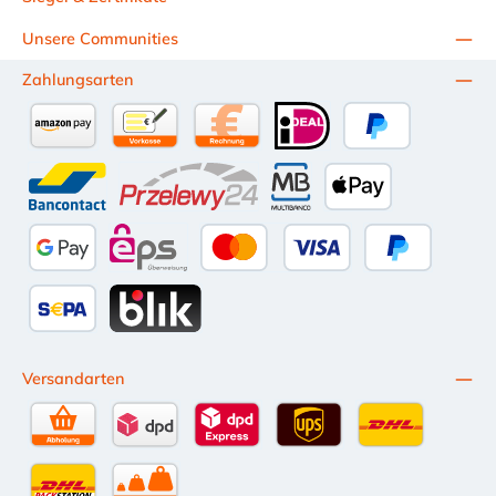
Unsere Communities
Zahlungsarten
Amazon Pay
Vorkasse per Überweisung
Kauf auf Rechnung (10 Tage Netto)
iDEAL
PayPal
Bancontact
Przelewy24
Multibanco
Apple Pay
Google Pay
eps
Kredit- oder Debitkarte
Später Bezahl
SEPA Lastschrift
BLIK
Versandarten
Selbstabholung
DPD Standardversand
DPD Expressversand - 12 Uhr
UPS Standard International
DHL Standardv