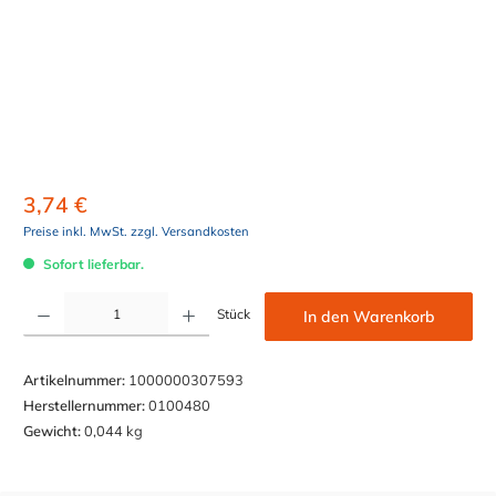
3,74 €
Preise inkl. MwSt. zzgl. Versandkosten
Sofort lieferbar.
Produkt Anzahl: Gib den gewünschten Wert ein oder benutze die Schaltflächen um die Anzahl z
Stück
In den Warenkorb
Artikelnummer:
1000000307593
Herstellernummer:
0100480
Gewicht:
0,044 kg