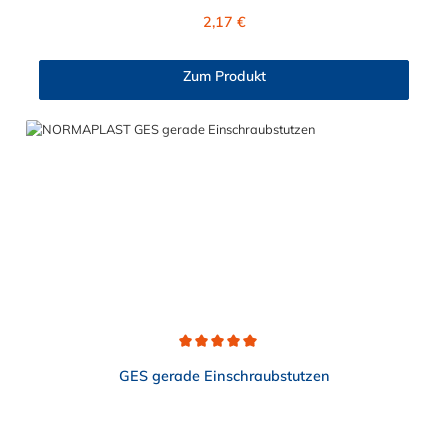
Einschraubstutzen von NORMAPLAST® findet Anwendung im
Regulärer Preis:
2,17 €
Automobilbau sowie in fast allen Industriebereichen. Diese
Verbindungsteile sind gekennzeichnet durch ein Gewinde auf
der einen Seite, sowie einen Schlauch-Anschlussstutzen auf der
Zum Produkt
anderen Seite. Der Tannenbaum des Einschraubstutzens
gewährleistet einen sicheren Sitz des Schlauches.
Gegebenenfalls kann eine zusätzliche Sicherung der
Verbindungsstelle durch eine Schlauchschelle erforderlich sein.
Durchschnittliche Bewertung von 5 von 5 Sternen
GES gerade Einschraubstutzen