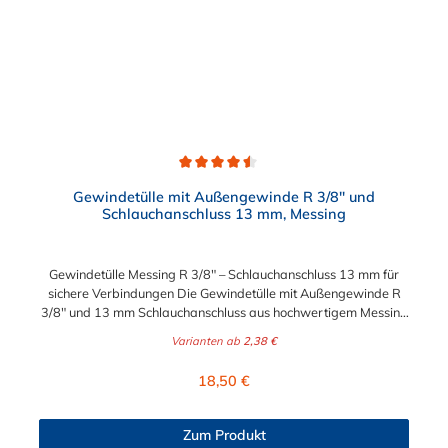
Durchschnittliche Bewertung von 4.5 von 5 Sternen
Gewindetülle mit Außengewinde R 3/8" und
Schlauchanschluss 13 mm, Messing
Gewindetülle Messing R 3/8" – Schlauchanschluss 13 mm für
sichere Verbindungen Die Gewindetülle mit Außengewinde R
3/8" und 13 mm Schlauchanschluss aus hochwertigem Messing
ist die ideale Lösung für robuste, dichte und langlebige
Varianten ab
2,38 €
Schlauchverbindungen. Dank präziser Fertigung gewährleistet
die Tülle eine sichere Verbindung zwischen Schlauch und
Regulärer Preis:
18,50 €
Gewindeanschluss – perfekt für Anwendungen in Wasser-, Luft-,
Öl- und Industrieanlagen. Produktmerkmale: Material: Messing
(vernickelt optional erhältlich) Anschluss 1: Außengewinde R
Zum Produkt
3/8" (konisch nach ISO 7/1) Anschluss 2: Schlauchanschluss Ø