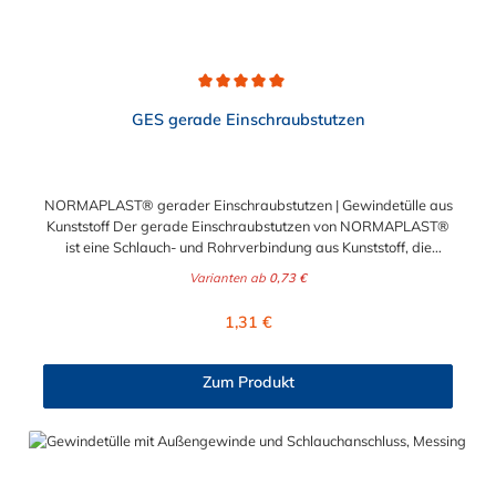
Durchschnittliche Bewertung von 5 von 5 Sternen
GES gerade Einschraubstutzen
NORMAPLAST® gerader Einschraubstutzen | Gewindetülle aus
Kunststoff Der gerade Einschraubstutzen von NORMAPLAST®
ist eine Schlauch- und Rohrverbindung aus Kunststoff, die
medienführende Leitungen sicher, zuverlässig und
Varianten ab
0,73 €
kostengünstig miteinander verbindet. Der gerade
Einschraubstutzen von NORMAPLAST® findet Anwendung im
Regulärer Preis:
1,31 €
Automobilbau sowie in fast allen Industriebereichen. Diese
Verbindungsteile sind gekennzeichnet durch ein Gewinde auf
der einen Seite, sowie einen Schlauch-Anschlussstutzen auf der
Zum Produkt
anderen Seite. Der Tannenbaum des Einschraubstutzens
gewährleistet einen sicheren Sitz des Schlauches.
Gegebenenfalls kann eine zusätzliche Sicherung der
Verbindungsstelle durch eine Schlauchschelle erforderlich sein.