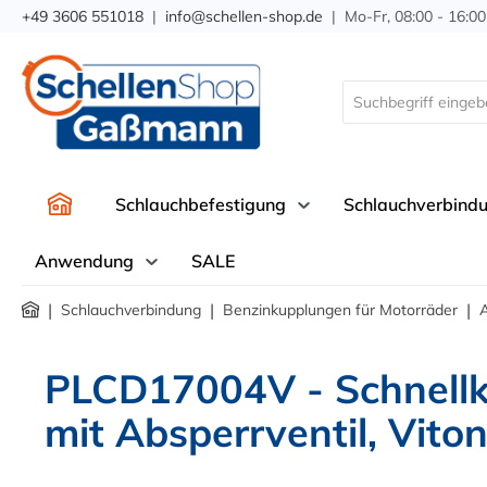
+49 3606 551018
|
info@schellen-shop.de
| Mo-Fr, 08:00 - 16:00
springen
Zur Hauptnavigation springen
Schlauchbefestigung
Schlauchverbind
Anwendung
SALE
|
|
|
Schlauchverbindung
Benzinkupplungen für Motorräder
A
PLCD17004V - Schnellk
mit Absperrventil, Vito