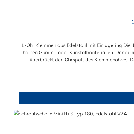
Durchschnittliche Bewertung von 4.9 von 5 Sternen
1
1-Ohr Klemmen aus Edelstahl mit Einlagering Die 
harten Gummi- oder Kunstoffmaterialien. Der dünn
überbrückt den Ohrspalt des Klemmenohres. D
Spannbereich der 1-Ohr Klemmen aus Ed