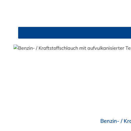
Schläuchen Haushaltsgeräte, Sanitärhandwerk im Innenbereich Benzinschläuche Merkmale glatte Inne
Durchschnittliche Bewertung von 5 von 5 Sternen
Benzin- / Kr