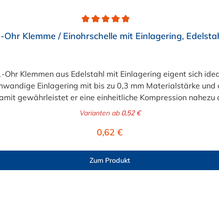
-Ohr Klemme / Einohrschelle mit Einlagering, Edelsta
1-Ohr Klemmen aus Edelstahl mit Einlagering eigent sich ide
wandige Einlagering mit bis zu 0,3 mm Materialstärke und o
amit gewährleistet er eine einheitliche Kompression nahez
elstahl mit Einlagering ist in verschiedenen Abstufungen
Varianten ab
0,52 €
Regulärer Preis:
0,62 €
Zum Produkt