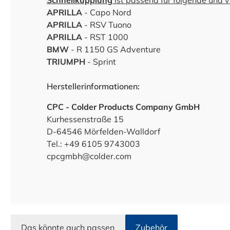
Schnellkupplung
ist passend für folgende und 
APRILLA
- Capo Nord
APRILLA
- RSV Tuono
APRILLA
- RST 1000
BMW
- R 1150 GS Adventure
TRIUMPH
- Sprint
Herstellerinformationen:
CPC - Colder Products Company GmbH
Kurhessenstraße 15
D-64546 Mörfelden-Walldorf
Tel.: +49 6105 9743003
cpcgmbh@colder.com
Das könnte auch passen
Zubehör