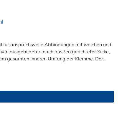
hl
al für anspruchsvolle Abbindungen mit weichen und
val ausgebildeter, nach ausßen gerichteter Sicke,
u am gesamten inneren Umfang der Klemme. Der
 von 2,5 mm bis maximal 30 mm wählbar.