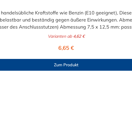
ür handelsübliche Kraftstoffe wie Benzin (E10 geeignet), Diese
sehr belastbar und beständig gegen äußere Einwirkungen. Abm
ser des Anschlussstutzen) Abmessung 7,5 x 12,5 mm: passt
ssung 9,0 x 15,0 mm: passt für 9 mm Benzinschlauchansch
Varianten ab
4,62 €
sst für 11 und 12 mm Benzinschlauchanschluss (Außendurc
Regulärer Preis:
6,65 €
Zum Produkt