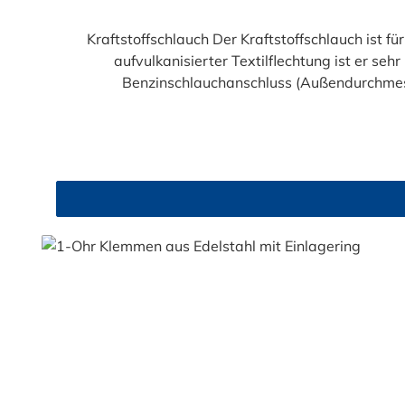
Kraftstoffschlauch Der Kraftstoffschlauch ist f
aufvulkanisierter Textilflechtung ist er 
Benzinschlauchanschluss (Außendurchmes
(Außendurchmesser des Anschlussstutzen)Abme
Abmessung 11,0 x 17,0 mm: pa