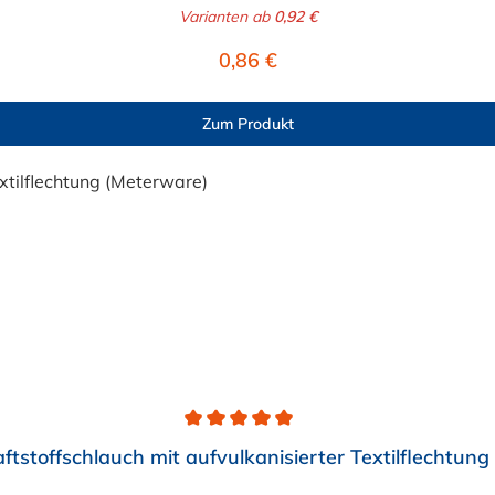
nseite abgerundete Bandkanten durch eine Mutter gesichert
Varianten ab
0,92 €
Anzug durch Sechskantschraube mit Schlitz
Regulärer Preis:
0,86 €
Zum Produkt
aftstoffschlauch mit aufvulkanisierter Textilflechtun