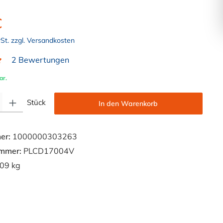
€
wSt. zzgl. Versandkosten
2 Bewertungen
liche Bewertung von 5 von 5 Sternen
ar.
Gib den gewünschten Wert ein oder benutze die Schaltflächen um die Anzahl zu e
Stück
In den Warenkorb
er:
1000000303263
ummer:
PLCD17004V
09 kg