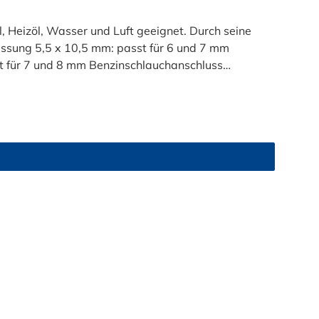
l, Heizöl, Wasser und Luft geeignet. Durch seine
essung 5,5 x 10,5 mm: passt für 6 und 7 mm
 für 7 und 8 mm Benzinschlauchanschluss
luss (Außendurchmesser des Anschlussstutzen)
hmesser des Anschlussstutzen)