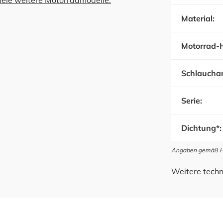
viele weitere Motorradmodelle:
Material:
Motorrad-H
Schlauchan
Serie:
Dichtung*:
Angaben gemäß Her
Weitere techn