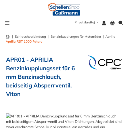
alt springen
Privat (brutto)
|
|
|
|
Schlauchverbindung
Benzinkupplungen für Motorräder
Aprilia
Aprilia RST 1000 Futura
APR01 - APRILIA
Benzinkupplungsset für 6
mm Benzinschlauch,
beidseitig Absperrventil,
Viton
Bildergalerie überspringen