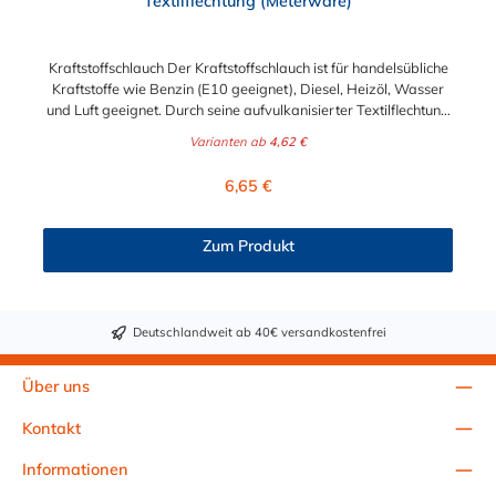
Textilflechtung (Meterware)
Kraftstoffschlauch Der Kraftstoffschlauch ist für handelsübliche
Kraftstoffe wie Benzin (E10 geeignet), Diesel, Heizöl, Wasser
und Luft geeignet. Durch seine aufvulkanisierter Textilflechtung
ist er sehr belastbar und beständig gegen äußere
Varianten ab
4,62 €
Einwirkungen. Abmessung 5,5 x 10,5 mm: passt für 6 und 7
mm Benzinschlauchanschluss (Außendurchmesser des
Regulärer Preis:
6,65 €
Anschlussstutzen) Abmessung 7,5 x 12,5 mm: passt für 7 und 8
mm Benzinschlauchanschluss (Außendurchmesser des
Anschlussstutzen)Abmessung 9,0 x 15,0 mm: passt für 9 mm
Zum Produkt
Benzinschlauchanschluss (Außendurchmesser des
Anschlussstutzen) Abmessung 11,0 x 17,0 mm: passt für 11
und 12 mm Benzinschlauchanschluss (Außendurchmesser des
Anschlussstutzen)
Deutschlandweit ab 40€ versandkostenfrei
Über uns
Kontakt
Informationen