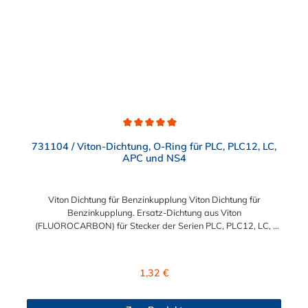
Durchschnittliche Bewertung von 5 von 5 Sternen
731104 / Viton-Dichtung, O-Ring für PLC, PLC12, LC,
APC und NS4
Viton Dichtung für Benzinkupplung Viton Dichtung für
Benzinkupplung. Ersatz-Dichtung aus Viton
(FLUOROCARBON) für Stecker der Serien PLC, PLC12, LC,
APC und NS4 für den Einsatz in Verbindung mit
Kraftstoff.Abmessung:Ø außen: ca. 11 mmØ innen: ca. 8 mm
Regulärer Preis:
1,32 €