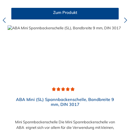
am gesamten inneren Umfang der Klemme. Der Spannbereich
der 1-Ohr Klemmen aus Edelstahl mit Einlagering ist in
Zum Produkt
verschiedenen Abstufungen von 2,5 mm bis maximal 30 mm
wählbar.
Durchschnittliche Bewertung von 4.9 von 5 Sternen
ABA Mini (SL) Spannbackenschelle, Bandbreite 9
mm, DIN 3017
Mini Spannbackenschelle Die Mini Spannbackenschelle von
ABA eignet sich vor allem für die Verwendung mit kleinen,