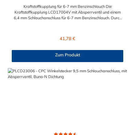
Kraftstoffkupplung für 6-7 mm Benzinschlauch Die
Kraftstoffkupplung LCD17004V mit Absperrventil und einem
6,4 mm Schlauchanschluss für 6-7 mm Benzinschlauch. Durch
die integrierte VITON-Dichtung (FKM) ist die LCD17004V für
den Einsatz in Verbindung mit Kraftstoff geeignet.
Kraftstoffkupplung, passend für folgende und viele weitere
Regulärer Preis:
41,78 €
Motorradmodelle: APRILLA - Capo Nord APRILLA - RSV Tuono
APRILLA - RST 1000 BMW - R 1150 GS Adventure TRIUMPH -
Sprint
Zum Produkt