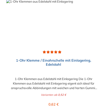
Durchschnittliche Bewertung von 4.9 von 5 Sternen
1-Ohr Klemme / Einohrschelle mit Einlagering,
Edelstahl
1-Ohr Klemmen aus Edelstahl mit Einlagering Die 1-Ohr
Klemmen aus Edelstahl mit Einlagering eigent sich ideal für
anspruchsvolle Abbindungen mit weichen und harten Gummi-
oder Kunstoffmaterialien. Der dünnwandige Einlagering mit bis
Varianten ab
0,52 €
zu 0,3 mm Materialstärke und oval ausgebildeter, nach ausßen
gerichteter Sicke, überbrückt den Ohrspalt des Klemmenohres.
Regulärer Preis:
0,62 €
Damit gewährleistet er eine einheitliche Kompression nahezu