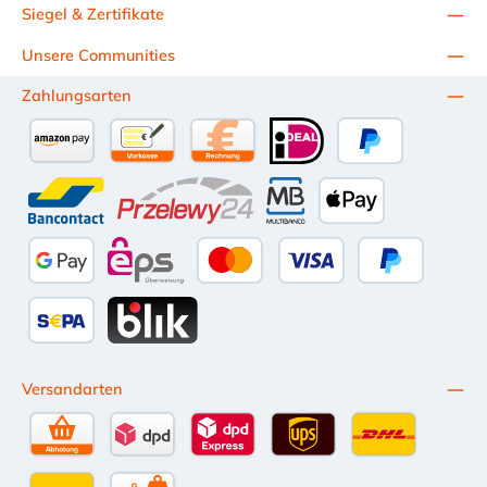
Siegel & Zertifikate
Unsere Communities
Zahlungsarten
Amazon Pay
Vorkasse per Überweisung
Kauf auf Rechnung (10 Tage Netto)
iDEAL
PayPal
Bancontact
Przelewy24
Multibanco
Apple Pay
Google Pay
eps
Kredit- oder Debitkarte
Später Bezahl
SEPA Lastschrift
BLIK
Versandarten
Selbstabholung
DPD Standardversand
DPD Expressversand - 12 Uhr
UPS Standard International
DHL Standardv