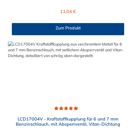
(FKM) ist die PLCD17004V für den Einsatz in Verbindung mit
Kraftstoff geeignet. Schnellkupplung ist passend für folgende
Regulärer Preis:
11,04 €
und viele weitere Motorradmodelle: APRILLA - Capo Nord
APRILLA - RSV Tuono APRILLA - RST 1000 BMW - R 1150 GS
Adventure TRIUMPH - Sprint
Zum Produkt
Durchschnittliche Bewertung von 5 von 5 Sternen
LCD17004V - Kraftstoffkupplung für 6 und 7 mm
Benzinschlauch, mit Absperrventil, Viton-Dichtung