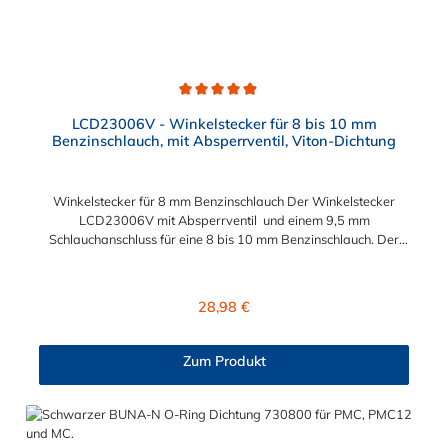
Durchschnittliche Bewertung von 4.9 von 5 Sternen
LCD23006V - Winkelstecker für 8 bis 10 mm
Benzinschlauch, mit Absperrventil, Viton-Dichtung
Winkelstecker für 8 mm Benzinschlauch Der Winkelstecker
LCD23006V mit Absperrventil und einem 9,5 mm
Schlauchanschluss für eine 8 bis 10 mm Benzinschlauch. Der
LCD23006V besitzt eine VITON-Dichtung (FKM) und ist somit
kraftstoffbeständig. Hinweis: CPC fertigt diesen Winkelstecker
nicht mit einem 8 mm Schlauchanschluss. Normalerweise passt
Regulärer Preis:
28,98 €
die 9,5 mm Schlauchtülle auch in 8 mm Benzinschlauch, wenn
auch mit etwas Anstrengung. Der Schlauchanschluss ist immer
etwas größer als der Schlauchinnendurchmesser vom
Zum Produkt
Benzinschlauch, damit sich der Schlauch fest auf der
Schlauchtülle sitzt. Aussendurchmesser bei 3/8" ~ 10.5 mm.
passend für folgende und viele weitere Motorradhersteller:
APRILLA CAGIVA DUCATI KTM MV AGUSTA TRIUMPH