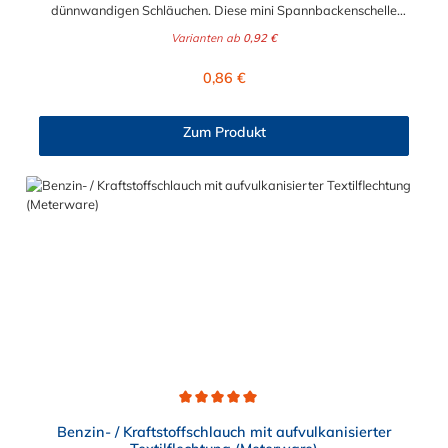
dünnwandigen Schläuchen. Diese mini Spannbackenschelle
bietet hervorragende Spannkraft und ist schraubenlosen
Varianten ab
0,92 €
Schellen weit überlegen. Der Durchmesser der kleinen
Spannbackenschelle ist von 7 mm bis 20 mm wählbar.
Regulärer Preis:
0,86 €
Einsatzbereich der mini Spannbackenschelle
Spannbackenschelle für sicherheitsrelevante Anwendungen
und an besonders harten Schläuchen Haushaltsgeräte,
Zum Produkt
Sanitärhandwerk im Innenbereich Benzinschläuche Merkmale
glatte Innenseite abgerundete Bandkanten durch eine Mutter
gesichert Anzug durch Sechskantschraube mit Schlitz
Durchschnittliche Bewertung von 5 von 5 Sternen
Benzin- / Kraftstoffschlauch mit aufvulkanisierter