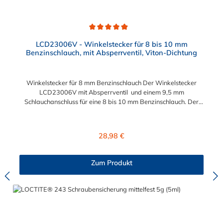
Durchschnittliche Bewertung von 4.9 von 5 Sternen
LCD23006V - Winkelstecker für 8 bis 10 mm
Benzinschlauch, mit Absperrventil, Viton-Dichtung
Winkelstecker für 8 mm Benzinschlauch Der Winkelstecker
LCD23006V mit Absperrventil und einem 9,5 mm
Schlauchanschluss für eine 8 bis 10 mm Benzinschlauch. Der
LCD23006V besitzt eine VITON-Dichtung (FKM) und ist somit
kraftstoffbeständig. Hinweis: CPC fertigt diesen Winkelstecker
nicht mit einem 8 mm Schlauchanschluss. Normalerweise passt
Regulärer Preis:
28,98 €
die 9,5 mm Schlauchtülle auch in 8 mm Benzinschlauch, wenn
auch mit etwas Anstrengung. Der Schlauchanschluss ist immer
etwas größer als der Schlauchinnendurchmesser vom
Zum Produkt
Benzinschlauch, damit sich der Schlauch fest auf der
Schlauchtülle sitzt. Aussendurchmesser bei 3/8" ~ 10.5 mm.
passend für folgende und viele weitere Motorradhersteller:
APRILLA CAGIVA DUCATI KTM MV AGUSTA TRIUMPH