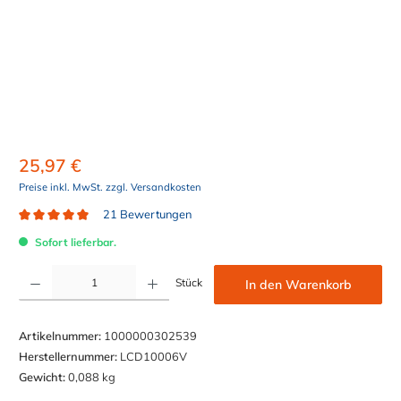
25,97 €
Preise inkl. MwSt. zzgl. Versandkosten
21 Bewertungen
Durchschnittliche Bewertung von 4.9 von 5 Sternen
Sofort lieferbar.
Produkt Anzahl: Gib den gewünschten Wert ein oder benutze die Schaltflächen um die Anzahl z
Stück
In den Warenkorb
Artikelnummer:
1000000302539
Herstellernummer:
LCD10006V
Gewicht:
0,088 kg