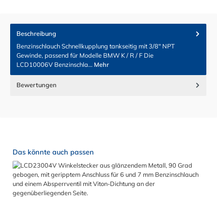
Beschreibung
Benzinschlauch Schnellkupplung tankseitig mit 3/8" NPT
Gewinde, passend für Modelle BMW K / R / F Die
LCD10006V Benzinschla…
Mehr
Bewertungen
Produktgalerie überspringen
Das könnte auch passen