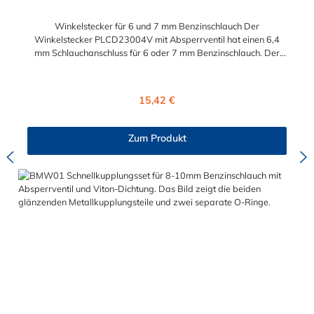
Winkelstecker für 6 und 7 mm Benzinschlauch Der
Winkelstecker PLCD23004V mit Absperrventil hat einen 6,4
mm Schlauchanschluss für 6 oder 7 mm Benzinschlauch. Der
PLCD23004V besitzt eine VITON-Dichtung (FKM) und ist somit
kraftstoffbeständig. Hinweis: Der Benzinschlauchanschluss am
Winkelstecker ist immer etwas größer als der
Regulärer Preis:
15,42 €
Schlauchinnendurchmesser vom Benzinschlauch, damit sich der
Schlauch fest auf der Tülle sitzt. Aussendurchmesser bei 3/8" ~
10.5 mm. passend für folgende und viele weitere
Zum Produkt
Motorradmodelle: BMW - K 1200 S BMW - GS 1150 BMW - R
1150 GS Adventure TRIUMPH - Daytona 955i (1999-2001)
TRIUMPH - Daytona T595 (1999-2001) TRIUMPH - Speed
Triple 955i TRIUMPH - Sprint RSTRIUMPH - Tiger 955i (dieses
Modell benötigt zwei verschiedene Stecker!!!)