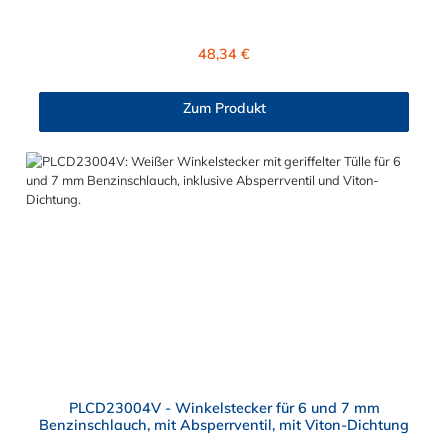
integrierte VITON-Dichtung (FKM) ist die LCD17005V für den
Einsatz in Verbindung mit Kraftstoff geeignet. Passend für
folgende und viele weitere Motorradmodelle: APRILLA - Capo
Regulärer Preis:
48,34 €
Nord APRILLA - RST 1000 APRILLA - RST Future BMW - 1100
GS BMW - R 1150 R BMW - GS 1150 BMW - R 1150 GS
Adventure BMW - K1200 BMW - R1200 BMW - HP2 BMW -
Zum Produkt
R900 Ducati - 998KTM - 660 Rallye ReplicaMoto Guzzi -
PLCD23004V - Winkelstecker für 6 und 7 mm
Benzinschlauch, mit Absperrventil, mit Viton-Dichtung