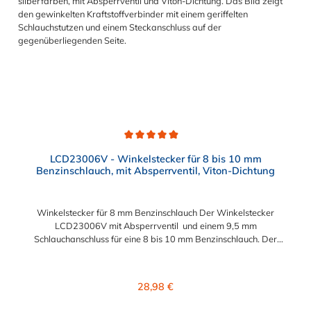
Durchschnittliche Bewertung von 4.9 von 5 Sternen
LCD23006V - Winkelstecker für 8 bis 10 mm
Benzinschlauch, mit Absperrventil, Viton-Dichtung
Winkelstecker für 8 mm Benzinschlauch Der Winkelstecker
LCD23006V mit Absperrventil und einem 9,5 mm
Schlauchanschluss für eine 8 bis 10 mm Benzinschlauch. Der
LCD23006V besitzt eine VITON-Dichtung (FKM) und ist somit
kraftstoffbeständig. Hinweis: CPC fertigt diesen Winkelstecker
nicht mit einem 8 mm Schlauchanschluss. Normalerweise passt
Regulärer Preis:
28,98 €
die 9,5 mm Schlauchtülle auch in 8 mm Benzinschlauch, wenn
auch mit etwas Anstrengung. Der Schlauchanschluss ist immer