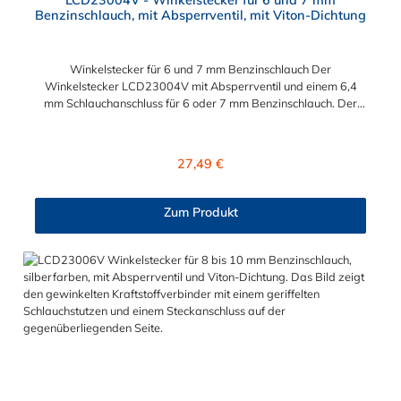
Benzinschlauch, mit Absperrventil, mit Viton-Dichtung
Winkelstecker für 6 und 7 mm Benzinschlauch Der
Winkelstecker LCD23004V mit Absperrventil und einem 6,4
mm Schlauchanschluss für 6 oder 7 mm Benzinschlauch. Der
LCD23004V besitzt eine VITON-Dichtung (FKM) und ist somit
kraftstoffbeständig. Hinweis: Der Schlauchanschluss ist immer
etwas größer als der Schlauchinnendurchmesser vom
Regulärer Preis:
27,49 €
Benzinschlauch, damit sich der Schlauch fest auf der Tülle sitzt.
Aussendurchmesser bei 3/8" ~ 10.5 mm. Passend für folgende
und viele weitere Motorradmodelle: BMW - K 1200 S BMW -
Zum Produkt
GS 1150 BMW - R 1150 GS Adventure TRIUMPH - Daytona
955i (1999-2001) TRIUMPH - Daytona T595 (1999-2001)
TRIUMPH - Speed Triple 955i TRIUMPH - Sprint RSTRIUMPH -
Tiger 955i (dieses Modell benötigt twei verschiedene Stecker!!!)