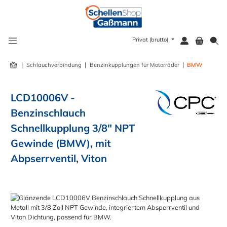
alt springen
Privat (brutto)
|
|
|
Schlauchverbindung
Benzinkupplungen für Motorräder
BMW
LCD10006V -
Benzinschlauch
Schnellkupplung 3/8" NPT
Gewinde (BMW), mit
Abpserrventil, Viton
Bildergalerie überspringen