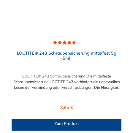
Durchschnittliche Bewertung von 4.7 von 5 Sternen
LOCTITE® 243 Schraubensicherung mittelfest 5g
(5ml)
LOCTITE® 243 Schraubensicherung Die mittelfeste
Schraubensicherung LOCTITE 243 verhindert ein ungewolltes
Lösen der Verbindung oder Verschraubungen. Die Flüssigkeit
(blau) der LOCTITE® 243 Schraubensicherung härtet zu einem
hochfestem Kunststoff aus und bietet zudem einen
Korrosionsschutz. Produktsicherheit: Achtung Kann allergische
Regulärer Preis:
8,85 €
Hautreaktionen verursachen. Kann die Atemwege reizen.
Schädlich für Wasserorganismen, mit langfristiger
Wirkung.Verursacht Hautreizungen. Verursacht schwere
Zum Produkt
Augenreizung. Typ: LOCTITE® 243 Geeignet für: Gewinde bis
M36 Festigkeit: mittel Gefahrstoff, GHS-Kennzeichen 2: GHS09: