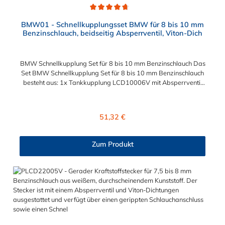
Durchschnittliche Bewertung von 4.7 von 5 Sternen
BMW01 - Schnellkupplungsset BMW für 8 bis 10 mm
Benzinschlauch, beidseitig Absperrventil, Viton-Dich
BMW Schnellkupplung Set für 8 bis 10 mm Benzinschlauch Das
Set BMW Schnellkupplung Set für 8 bis 10 mm Benzinschlauch
besteht aus: 1x Tankkupplung LCD10006V mit Absperrventil
und einem 3/8" NPT Gewinde (konisch, selbstdichtend), mit
integrierter VITON-Dichtung (FKM) 1x Winkelstecker
LCD23006V mit Absperrventil und einem 9,5 mm
Regulärer Preis:
51,32 €
Schlauchanschluss für 8 bis 10 mm Benzinschlauch, mit
integrierter VITON-Dichtung (FKM) 2x Ersatzdichtung 731104
aus VITON (FKM) Einbauempfehlung für die BMW
Zum Produkt
Tankkupplung LCD10006V: 1. Gewinde des BMW
Schnellkupplung Set für 8 bis 10 mm Benzinschlauch mit Loctite
243 einschmieren 2. Die Schnellkupplung per Hand in das
Gewinde der Tankplatte einschrauben 3. Mit einem Schlüssel
eine ½ bis ¾ Umdrehung anziehen Bitte beachten Sie: Nach
erfolgtem Einbau sind noch 2-3 Gewindegänge der Kupplung
überhalb der Tankplatte sichtbar, das ist normal, da die
Kupplung ein konisches Gewinde besitzt und das Gewinde in