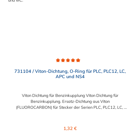
Durchschnittliche Bewertung von 5 von 5 Sternen
731104 / Viton-Dichtung, O-Ring für PLC, PLC12, LC,
APC und NS4
Viton Dichtung für Benzinkupplung Viton Dichtung für
Benzinkupplung. Ersatz-Dichtung aus Viton
(FLUOROCARBON) für Stecker der Serien PLC, PLC12, LC,
APC und NS4 für den Einsatz in Verbindung mit
Kraftstoff.Abmessung:Ø außen: ca. 11 mmØ innen: ca. 8 mm
Regulärer Preis:
1,32 €