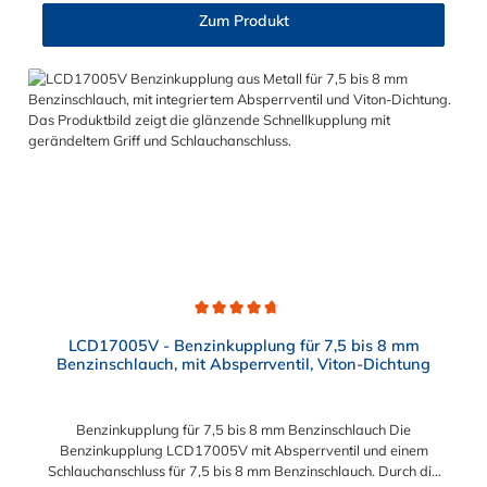
etwas größer als der Schlauchinnendurchmesser vom
Zum Produkt
Benzinschlauch, damit sich der Schlauch fest auf der
Schlauchtülle sitzt. Aussendurchmesser bei 3/8" ~ 10.5 mm.
passend für folgende und viele weitere Motorradhersteller:
APRILLA CAGIVA DUCATI KTM MV AGUSTA TRIUMPH
Durchschnittliche Bewertung von 4.6 von 5 Sternen
LCD17005V - Benzinkupplung für 7,5 bis 8 mm
Benzinschlauch, mit Absperrventil, Viton-Dichtung
Benzinkupplung für 7,5 bis 8 mm Benzinschlauch Die
Benzinkupplung LCD17005V mit Absperrventil und einem
Schlauchanschluss für 7,5 bis 8 mm Benzinschlauch. Durch die