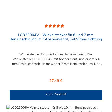
Durchschnittliche Bewertung von 5 von 5 Sternen
LCD23004V - Winkelstecker für 6 und 7 mm
Benzinschlauch, mit Absperrventil, mit Viton-Dichtung
Winkelstecker für 6 und 7 mm Benzinschlauch Der
Winkelstecker LCD23004V mit Absperrventil und einem 6,4
mm Schlauchanschluss für 6 oder 7 mm Benzinschlauch. Der
LCD23004V besitzt eine VITON-Dichtung (FKM) und ist somit
kraftstoffbeständig. Hinweis: Der Schlauchanschluss ist immer
etwas größer als der Schlauchinnendurchmesser vom
Regulärer Preis:
27,49 €
Benzinschlauch, damit sich der Schlauch fest auf der Tülle sitzt.
Aussendurchmesser bei 3/8" ~ 10.5 mm. Passend für folgende
und viele weitere Motorradmodelle: BMW - K 1200 S BMW -
Zum Produkt
GS 1150 BMW - R 1150 GS Adventure TRIUMPH - Daytona
955i (1999-2001) TRIUMPH - Daytona T595 (1999-2001)
TRIUMPH - Speed Triple 955i TRIUMPH - Sprint RSTRIUMPH -
Tiger 955i (dieses Modell benötigt twei verschiedene Stecker!!!)