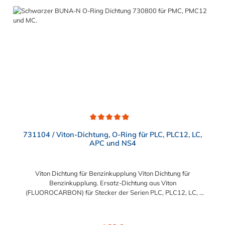
Umweltschädlich Marke: LOCTITE® Gefahrstoff, GHS-
Kennzeichen 3: GHS07: Achtung Inhalt: 5 ml Max. Temperatur:
180 °C Min. Temperatur: -55 °C Kategorie: Schraubensicherung
Durchschnittliche Bewertung von 5 von 5 Sternen
731104 / Viton-Dichtung, O-Ring für PLC, PLC12, LC,
APC und NS4
Viton Dichtung für Benzinkupplung Viton Dichtung für
Benzinkupplung. Ersatz-Dichtung aus Viton
(FLUOROCARBON) für Stecker der Serien PLC, PLC12, LC,
APC und NS4 für den Einsatz in Verbindung mit
Kraftstoff.Abmessung:Ø außen: ca. 11 mmØ innen: ca. 8 mm
Regulärer Preis: