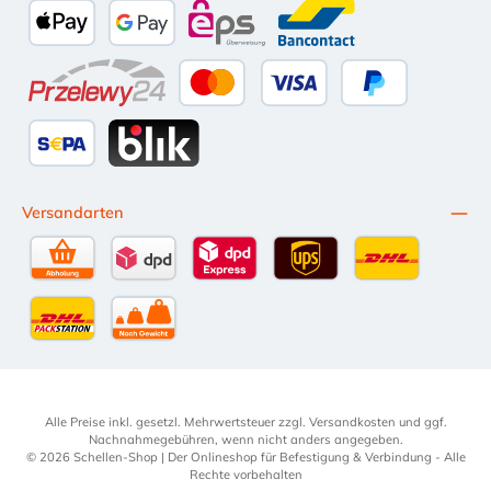
Apple Pay
Google Pay
eps
Bancontact
Przelewy24
Kredit- oder Debitkarte
Später Bezahlen
SEPA Lastschrift
BLIK
Versandarten
Selbstabholung
DPD Standardversand
DPD Expressversand - 12 Uhr
UPS Standard International
DHL Standardv
DHL-Versand an Packstation
per Spedition
Alle Preise inkl. gesetzl. Mehrwertsteuer zzgl.
Versandkosten
und ggf.
Nachnahmegebühren, wenn nicht anders angegeben.
© 2026 Schellen-Shop | Der Onlineshop für Befestigung & Verbindung - Alle
Rechte vorbehalten