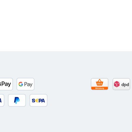
to)
banco
Apple Pay
Google Pay
Selbstabholun
DPD 
 oder Debitkarte
Später Bezahlen
SEPA Lastschrift