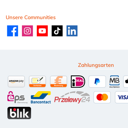
Unsere Communities
Facebook
Instagram
YouTube
TikTok
LinkedIn
Zahlungsarten
Amazon Pay
Vorkasse per Überweisung
Kauf auf Rechnung (10 Tage Net
iDEAL
PayPal
Multi
eps
Bancontact
Przelewy24
Kredit-
BLIK