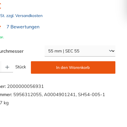
€
wSt. zzgl. Versandkosten
7 Bewertungen
liche Bewertung von 5 von 5 Sternen
ar.
auswählen
urchmesser
Gib den gewünschten Wert ein oder benutze die Schaltflächen um die Anzahl zu e
Stück
In den Warenkorb
er:
2000000056931
ummer:
5956312055, A0004901241, SH54-005-1
7 kg