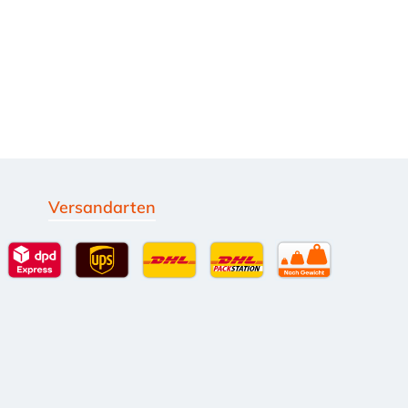
Versandarten
g
Standardversand
DPD Expressversand - 12 Uhr
UPS Standard International
DHL Standardversand
DHL-Versand an Packsta
per Spedition