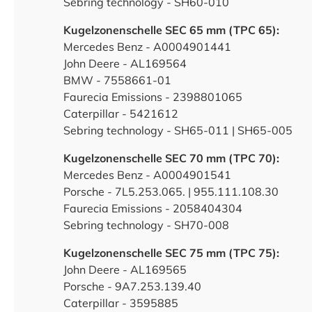
Sebring technology - SH60-010
Kugelzonenschelle SEC 65 mm (TPC 65):
Mercedes Benz - A0004901441
John Deere - AL169564
BMW - 7558661-01
Faurecia Emissions - 2398801065
Caterpillar - 5421612
Sebring technology - SH65-011 | SH65-005
Kugelzonenschelle SEC 70 mm (TPC 70):
Mercedes Benz - A0004901541
Porsche - 7L5.253.065. | 955.111.108.30
Faurecia Emissions - 2058404304
Sebring technology - SH70-008
Kugelzonenschelle SEC 75 mm (TPC 75):
John Deere - AL169565
Porsche - 9A7.253.139.40
Caterpillar - 3595885