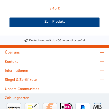
Lasche, so dass diese auch als Befestigungsschelle eingesetzt
werden kann. Der Durchmesser der Abgasrohrschelle nach DIN
Regulärer Preis:
3,45 €
71555 ist zwischen 30,2 mm und 124,5 mm wählbar.
Lieferumfang: Rohrschelle ohne Schrauben und Muttern!
Zum Produkt
Deutschlandweit ab 40€ versandkostenfrei
Über uns
Kontakt
Informationen
Siegel & Zertifikate
Unsere Communities
Zahlungsarten