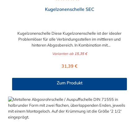
Durchschnittliche Bewertung von 5 von 5 Sternen
Kugelzonenschelle SEC
Kugelzonenschelle Diese Kugelzonenschelle ist der idealer
Problemlöser für alle Verbindungsstellen im mittleren und
hinteren Abgasbereich. In Kombination mit
Flanschverbindungen besteht bei der Montage die Möglichkeit,
Varianten ab
15,35 €
den Abgastopf zu schwenken. Die Kugelzonenschelle eignet
sich für hohe Temperaturschwankungen, hält hohen
Regulärer Preis:
31,39 €
Spannkräften stand und ist einfach in der Montage und
Demontage. Vorteile der Kugelzonenschelle auf einen Blick
Winkelausgleich in der Abgasanlage Abgastöpfe können
Zum Produkt
während der Montage geschwenkt werden Einfachere
Montage- und Demontagebedingungen dank erhöhter
Flexibilität des Gesamtsystems Höhere Torsionsmomente als
bei herkömmlichen Kugelflanschverbindungen Geringe
Leckagerate Geringes Gewicht Übersicht OE Nummer:
Kugelzonenschelle SEC 55 mm (TPC 55):Mercedes Benz -
A0004901241Sebring technology - SH54-005-1
Kugelzonenschelle SEC 60 mm (TPC 60):Mercedes Benz -
A0004901341John Deere - AL202672Porsche