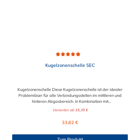
Durchschnittliche Bewertung von 5 von 5 Sternen
Kugelzonenschelle SEC
Kugelzonenschelle Diese Kugelzonenschelle ist der idealer
Problemlöser für alle Verbindungsstellen im mittleren und
hinteren Abgasbereich. In Kombination mit
Flanschverbindungen besteht bei der Montage die Möglichkeit,
Varianten ab
15,35 €
den Abgastopf zu schwenken. Die Kugelzonenschelle eignet
sich für hohe Temperaturschwankungen, hält hohen
Regulärer Preis:
33,62 €
Spannkräften stand und ist einfach in der Montage und
Demontage. Vorteile der Kugelzonenschelle auf einen Blick
Winkelausgleich in der Abgasanlage Abgastöpfe können
Zum Produkt