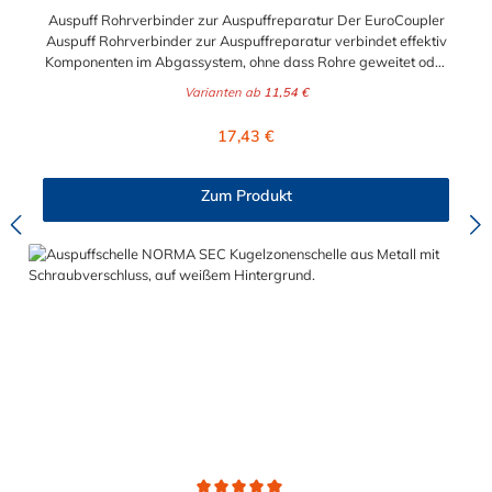
Auspuff Rohrverbinder zur Auspuffreparatur Der EuroCoupler
Auspuff Rohrverbinder zur Auspuffreparatur verbindet effektiv
Komponenten im Abgassystem, ohne dass Rohre geweitet oder
geschlitzt werden müssen. Diese Schelle bietet höchste Leistung
Varianten ab
11,54 €
und stellt eine wartungsfreundliche Abgasverbindung her, die
sich schnell montieren und demontieren lässt. Die Verbindung ist
Regulärer Preis:
17,43 €
beständig gegen Längs- und Drehbewegung der Rohre. Der
Durchmesser für den Auspuff Rohrverbinder zur
Auspuffreparatur kann zwischen 45 mm und 70 mm gewählt
Zum Produkt
werden. Vorteile des Auspuff Rohrverbinder auf einen Blick
Wartungsfreundliche Verbindung schnelle Auspuffreparatur
Kein Überlappen oder Schlitzen der Rohre Einzigartige
Dichtwirkung Höchste Belastbarkeit