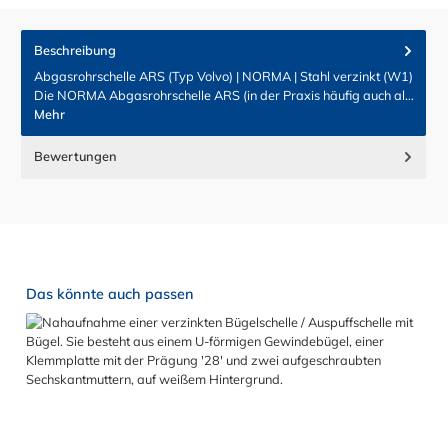
Beschreibung
Abgasrohrschelle ARS (Typ Volvo) | NORMA | Stahl verzinkt (W1)
Die NORMA Abgasrohrschelle ARS (in der Praxis häufig auch al…
Mehr
Bewertungen
Produktgalerie überspringen
Das könnte auch passen