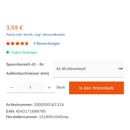
3,59 €
Preise inkl. MwSt. zzgl. Versandkosten
3 Bewertungen
Durchschnittliche Bewertung von 4.6 von 5 Sternen
Sofort lieferbar.
Spannbereich d1 - Ihr
auswählen
Außendurchmesser (mm)
Produkt Anzahl: Gib den gewünschten Wert ein oder benutze die Schaltflächen um die Anzahl z
Stück
In den Warenkorb
Artikelnummer:
2000000161324
EAN:
4043171699785
Herstellernummer:
1518941045imp