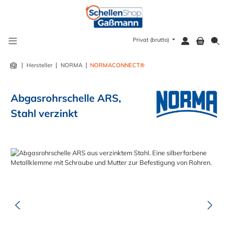
alt springen
Privat (brutto)
|
|
|
Hersteller
NORMA
NORMACONNECT®
Abgasrohrschelle ARS,
Stahl verzinkt
Bildergalerie überspringen