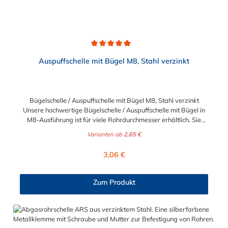
Durchschnittliche Bewertung von 5 von 5 Sternen
Auspuffschelle mit Bügel M8, Stahl verzinkt
Bügelschelle / Auspuffschelle mit Bügel M8, Stahl verzinkt
Unsere hochwertige Bügelschelle / Auspuffschelle mit Bügel in
M8-Ausführung ist für viele Rohrdurchmesser erhältlich. Sie
wird nicht nur für Auspuffrohre verwendet, sondern auch zur
Varianten ab
2,65 €
Montage von Fernsehantennen, Verkehrsschildern und mehr.
Produktmerkmale: Vormontierte Schraube und Muttern:
Regulärer Preis:
3,06 €
Erleichtert die Installation und spart Zeit. Sechskantmutter:
Sorgt für eine bessere Handhabung des Bügels. Vielseitige
Anwendung: Geeignet für eine Vielzahl von Rohrdurchmessern.
Zum Produkt
Vorteile: Komplett montiert: Sofort einsatzbereit für
verschiedene Anwendungen. Korrosionsbeständig: Verzinkter
Stahl bietet Schutz vor Rost und verlängert die Lebensdauer.
Einfache Installation: Durch die vormontierten Komponenten
wird die Montage erleichtert. Anwendungsbereiche: