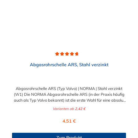
Abgasanlagen Montage von Schildern TV-Antennen Die
Bügelschelle / Auspuffschelle mit Bügel M8 aus verzinktem
Stahl ist somit die ideale Lösung für vielfältige
Befestigungsaufgaben, die Zuverlässigkeit und Langlebigkeit
erfordern.
Durchschnittliche Bewertung von 4.6 von 5 Sternen
Abgasrohrschelle ARS, Stahl verzinkt
Abgasrohrschelle ARS (Typ Volvo) | NORMA | Stahl verzinkt
(W1) Die NORMA Abgasrohrschelle ARS (in der Praxis häufig
auch als Typ Volvo bekannt) ist die erste Wahl für eine absolut
sichere, dichte und zuverlässige Verbindung von
Varianten ab
2,42 €
ineinandergesteckten Rohren. Sie wurde gezielt für die
enormen mechanischen und thermischen Anforderungen der
Regulärer Preis:
4,51 €
Automobilindustrie entwickelt und bewährt sich exzellent bei
der Montage von Auspuffrohren und Schalldämpfern – sowohl
in der professionellen B2B-Kfz-Werkstatt als auch beim
Zum Produkt