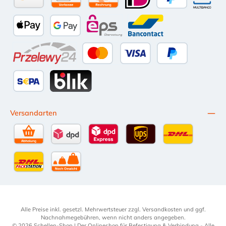
Amazon Pay
Vorkasse per Überweisung
Kauf auf Rechnung (10 Tage Netto)
iDEAL
PayPal
Multiba
Apple Pay
Google Pay
eps
Bancontact
Przelewy24
Kredit- oder Debitkarte
Später Bezahlen
SEPA Lastschrift
BLIK
Versandarten
Selbstabholung
DPD Standardversand
DPD Expressversand - 12 Uhr
UPS Standard International
DHL Standardv
DHL-Versand an Packstation
per Spedition
Alle Preise inkl. gesetzl. Mehrwertsteuer zzgl.
Versandkosten
und ggf.
Nachnahmegebühren, wenn nicht anders angegeben.
© 2026 Schellen-Shop | Der Onlineshop für Befestigung & Verbindung - Alle